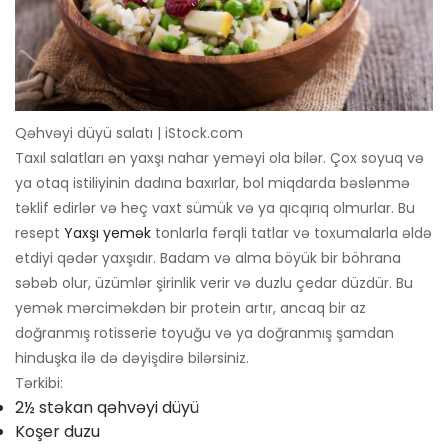
Qəhvəyi düyü salatı | iStock.com
Taxıl salatları ən yaxşı nahar yeməyi ola bilər. Çox soyuq və
ya otaq istiliyinin dadına baxırlar, bol miqdarda bəslənmə
təklif edirlər və heç vaxt sümük və ya qıcqırıq olmurlar. Bu
resept
Yaxşı yemək
tonlarla fərqli tatlar və toxumalarla əldə
etdiyi qədər yaxşıdır. Badam və alma böyük bir böhrana
səbəb olur, üzümlər şirinlik verir və duzlu çedar düzdür. Bu
yemək mərciməkdən bir protein artır, ancaq bir az
doğranmış rotisserie toyuğu və ya doğranmış şamdan
hinduşka ilə də dəyişdirə bilərsiniz.
Tərkibi:
2½ stəkan qəhvəyi düyü
Koşer duzu