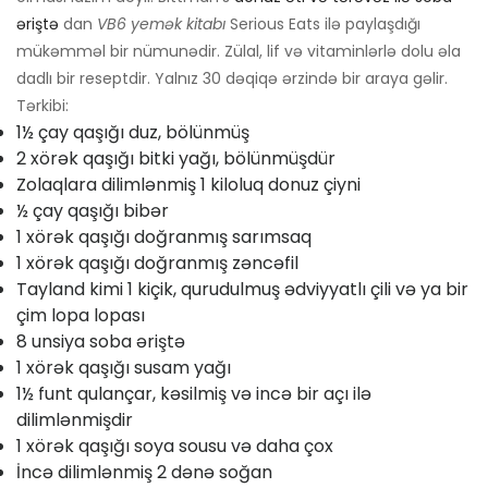
əriştə
dan
VB6 yemək kitabı
Serious Eats ilə paylaşdığı
mükəmməl bir nümunədir. Zülal, lif və vitaminlərlə dolu əla
dadlı bir reseptdir. Yalnız 30 dəqiqə ərzində bir araya gəlir.
Tərkibi:
1½ çay qaşığı duz, bölünmüş
2 xörək qaşığı bitki yağı, bölünmüşdür
Zolaqlara dilimlənmiş 1 kiloluq donuz çiyni
½ çay qaşığı bibər
1 xörək qaşığı doğranmış sarımsaq
1 xörək qaşığı doğranmış zəncəfil
Tayland kimi 1 kiçik, qurudulmuş ədviyyatlı çili və ya bir
çim lopa lopası
8 unsiya soba əriştə
1 xörək qaşığı susam yağı
1½ funt qulançar, kəsilmiş və incə bir açı ilə
dilimlənmişdir
1 xörək qaşığı soya sousu və daha çox
İncə dilimlənmiş 2 dənə soğan