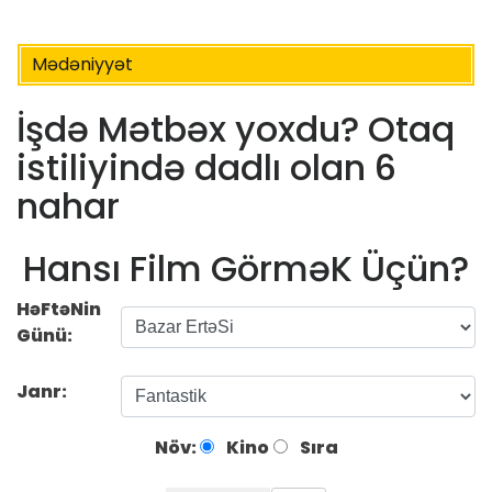
Mədəniyyət
İşdə Mətbəx yoxdu? Otaq
istiliyində dadlı olan 6
nahar
Hansı Film GörməK Üçün?
HəFtəNin
Günü:
Janr:
Növ:
Kino
Sıra