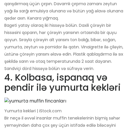
qarışdırmaq üçün çırpın. Davamlı çırpma zamanı zeytun
yağı ilə sarğı emulsiya olunana və bütün yağ əlavə olunana
qədər axın. Kənara yığmaq.
Bageti yatay olaraq iki hissəyə bölün. Daxili çörəyin bir
hissəsini qoparın, hər çörəyin yarısının ortasında bir quyu
qoyun. Sırayla çörəyin alt yarısını ton balığı, bibər, soğan,
yumurta, zeytun və pomidor ilə qatın. Vinaigrette ilə çiləyin,
üstünə çörəyin yarısını əlavə edin. Plastik qablaşdırma ilə sıx
şəkildə sarın və otaq temperaturunda 2 saat dayanın.
Sandviçi dörd hissəyə bölün və süfrəyə verin.
4. Kolbasa, ispanaq və
pendir ilə yumurta kekləri
Yumurta kekləri | iStock.com
Bir neçə il əvvəl insanlar muffin tenekelerinin bişmiş səhər
yeməyindən daha çox şey üçün istifadə edilə biləcəyini