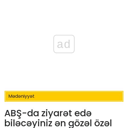
ad
Mədəniyyət
ABŞ-da ziyarət edə
biləcəyiniz ən gözəl özəl