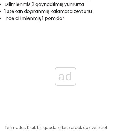
Dilimlənmiş 2 qaynadılmış yumurta
1 stəkan doğranmış kalamata zeytunu
İncə dilimlənmiş 1 pomidor
ad
Təlimatlar: Kiçik bir qabda sirkə, xardal, duz və istiot