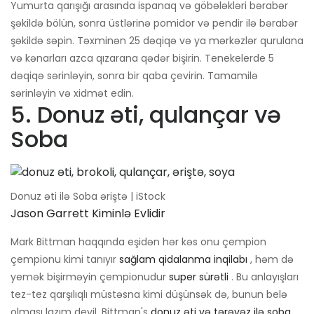
Yumurta qarışığı arasında ispanaq və göbələkləri bərabər
şəkildə bölün, sonra üstlərinə pomidor və pendir ilə bərabər
şəkildə səpin. Təxminən 25 dəqiqə və ya mərkəzlər qurulana
və kənarları azca qızarana qədər bişirin. Tenekelerde 5
dəqiqə sərinləyin, sonra bir qaba çevirin. Tamamilə
sərinləyin və xidmət edin.
5. Donuz əti, qulançar və
Soba
Donuz əti ilə Soba əriştə | iStock
Jason Garrett Kiminlə Evlidir
Mark Bittman haqqında eşidən hər kəs onu çempion
çempionu kimi tanıyır
sağlam qidalanma inqilabı
, həm də
yemək bişirməyin çempionudur
super sürətli
. Bu anlayışları
tez-tez qarşılıqlı müstəsna kimi düşünsək də, bunun belə
olması lazım deyil. Bittman's
donuz əti və tərəvəz ilə soba