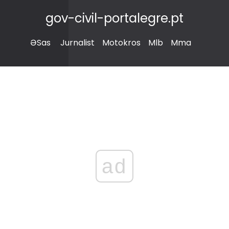
gov-civil-portalegre.pt
ƏSas
Jurnalist
Motokros
Mlb
Mma
ad