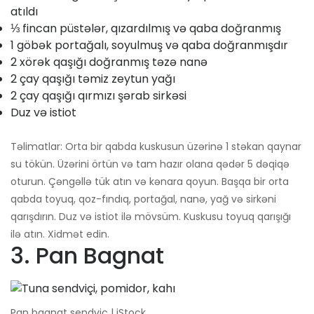
atıldı
⅓ fincan püstələr, qızardılmış və qaba doğranmış
1 göbək portağalı, soyulmuş və qaba doğranmışdır
2 xörək qaşığı doğranmış təzə nanə
2 çay qaşığı təmiz zeytun yağı
2 çay qaşığı qırmızı şərab sirkəsi
Duz və istiot
Təlimatlar: Orta bir qabda kuskusun üzərinə 1 stəkan qaynar
su tökün. Üzərini örtün və tam hazır olana qədər 5 dəqiqə
oturun. Çəngəllə tük atın və kənara qoyun. Başqa bir orta
qabda toyuq, qoz-fındıq, portağal, nanə, yağ və sirkəni
qarışdırın. Duz və istiot ilə mövsüm. Kuskusu toyuq qarışığı
ilə atın. Xidmət edin.
3. Pan Bagnat
Pan bagnat sendviç | iStock