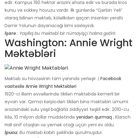
edir. Kampus 190 hektar ərazini əhatə edir və burada kros
kursu və xokkey hovuzu vardır. İlk günlərdə “Qərbin Yeli”
olaraq bilinən məktəb, köləlikdən qaçan insanları yeraltı
Dəmir Yolunun dayanacağı kimi saxlayırdı.
İşarə
: Yaşıllıq bu məktəbi bir nümayişçi halına gətirir.
Washington: Annie Wright
Məktəbləri
Məktəb su hövzəsinin tam yanında yerləşir. |
Facebook
vasitəsilə Annie Wright Məktəbləri
1920-ci illərin əvvəllərində tikilən məktəbdə kemerli bir
eyvan var. Qırmızı kərpicdən tikilən bina məktəbin ümumi
ərazisindəki sulu yaşıl bağlarla ziddiyyət təşkil edir. 2010-cu
ildə, 10 milyon dollar müddətində
yenidən qurmaq
, Klarsch
Hall sinif otaqları və yemək otağı üçün yeni ev oldu.
İpucu:
Bu məktəb kabin şəklində qurulmuşdur.