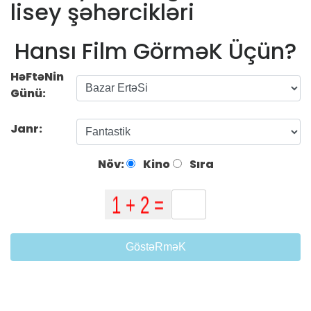
lisey şəhərcikləri
Hansı Film GörməK Üçün?
HəFtəNin
Günü:
Janr:
Növ:
Kino
Sıra
GöstəRməK