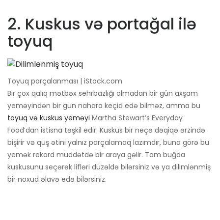
2. Kuskus və portağal ilə
toyuq
Toyuq parçalanması | iStock.com
Bir çox qalıq mətbəx sehrbazlığı olmadan bir gün axşam
yeməyindən bir gün nahara keçid edə bilməz, amma bu
toyuq və kuskus yeməyi
Martha Stewart’s Everyday
Food’dan istisna təşkil edir. Kuskus bir neçə dəqiqə ərzində
bişirir və quş ətini yalnız parçalamaq lazımdır, buna görə bu
yemək rekord müddətdə bir araya gəlir. Tam buğda
kuskusunu seçərək lifləri düzəldə bilərsiniz və ya dilimlənmiş
bir noxud əlavə edə bilərsiniz.