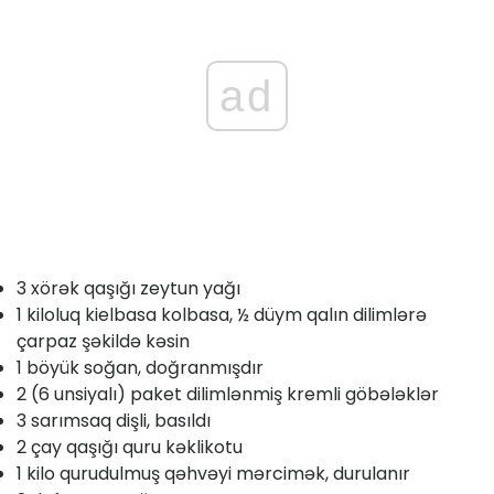
ad
3 xörək qaşığı zeytun yağı
1 kiloluq kielbasa kolbasa, ½ düym qalın dilimlərə
çarpaz şəkildə kəsin
1 böyük soğan, doğranmışdır
2 (6 unsiyalı) paket dilimlənmiş kremli göbələklər
3 sarımsaq dişli, basıldı
2 çay qaşığı quru kəklikotu
1 kilo qurudulmuş qəhvəyi mərcimək, durulanır