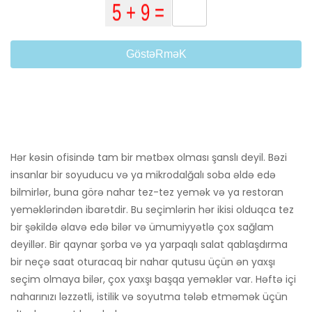
GöstəRməK
Hər kəsin ofisində tam bir mətbəx olması şanslı deyil. Bəzi
insanlar bir soyuducu və ya mikrodalğalı soba əldə edə
bilmirlər, buna görə nahar tez-tez yemək və ya restoran
yeməklərindən ibarətdir. Bu seçimlərin hər ikisi olduqca tez
bir şəkildə əlavə edə bilər və ümumiyyətlə çox sağlam
deyillər. Bir qaynar şorba və ya yarpaqlı salat qablaşdırma
bir neçə saat oturacaq bir nahar qutusu üçün ən yaxşı
seçim olmaya bilər, çox yaxşı başqa yeməklər var. Həftə içi
naharınızı ləzzətli, istilik və soyutma tələb etməmək üçün