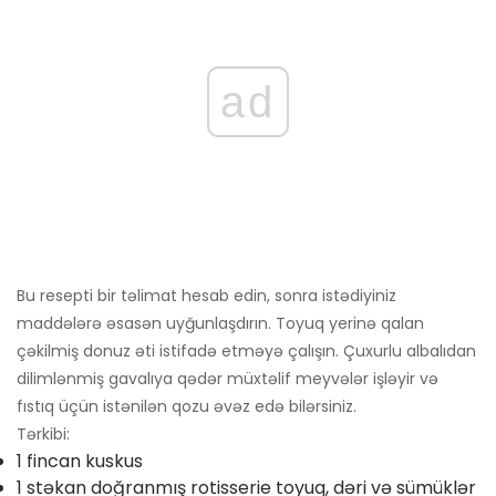
ad
Bu resepti bir təlimat hesab edin, sonra istədiyiniz
maddələrə əsasən uyğunlaşdırın. Toyuq yerinə qalan
çəkilmiş donuz əti istifadə etməyə çalışın. Çuxurlu albalıdan
dilimlənmiş gavalıya qədər müxtəlif meyvələr işləyir və
fıstıq üçün istənilən qozu əvəz edə bilərsiniz.
Tərkibi:
1 fincan kuskus
1 stəkan doğranmış rotisserie toyuq, dəri və sümüklər