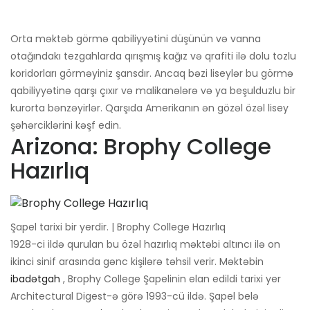
Orta məktəb görmə qabiliyyətini düşünün və vanna
otağındakı tezgahlarda qırışmış kağız və qrafiti ilə dolu tozlu
koridorları görməyiniz şansdır. Ancaq bəzi liseylər bu görmə
qabiliyyətinə qarşı çıxır və malikanələrə və ya beşulduzlu bir
kurorta bənzəyirlər. Qarşıda Amerikanın ən gözəl özəl lisey
şəhərciklərini kəşf edin.
Arizona: Brophy College
Hazırlıq
Şapel tarixi bir yerdir. | Brophy College Hazırlıq
1928-ci ildə qurulan bu özəl hazırlıq məktəbi altıncı ilə on
ikinci sinif arasında gənc kişilərə təhsil verir. Məktəbin
ibadətgah
, Brophy College Şapelinin elan edildi tarixi yer
Architectural Digest-ə görə 1993-cü ildə. Şapel belə