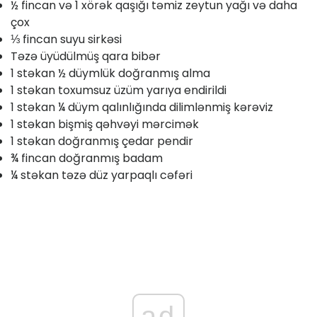
½ fincan və 1 xörək qaşığı təmiz zeytun yağı və daha
çox
⅓ fincan suyu sirkəsi
Təzə üyüdülmüş qara bibər
1 stəkan ½ düymlük doğranmış alma
1 stəkan toxumsuz üzüm yarıya endirildi
1 stəkan ¼ düym qalınlığında dilimlənmiş kərəviz
1 stəkan bişmiş qəhvəyi mərcimək
1 stəkan doğranmış çedar pendir
¾ fincan doğranmış badam
¼ stəkan təzə düz yarpaqlı cəfəri
ad