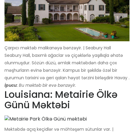
Çarpıcı məktəb malikanəyə bənzəyir. | Seabury Hall
Seabury Hall, baxımlı ağaclar və çiçəklərlə yaşıllıqla əhatə
olunmuşdur. Sözün düzü, əmlak məktəbdən daha çox
məşhurların evinə bənzəyir. Kampus bir şəkildə özəl bir
qurumun tarixini və geri qalan həyat tərzini birləşdirir Havay .
İpucu:
Bu məktəb bir evə bənzəyir.
Louisiana: Metairie Ölkə
Günü Məktəbi
Məktəbdə açıq keçidlər və möhtəşəm sütunlar var. |