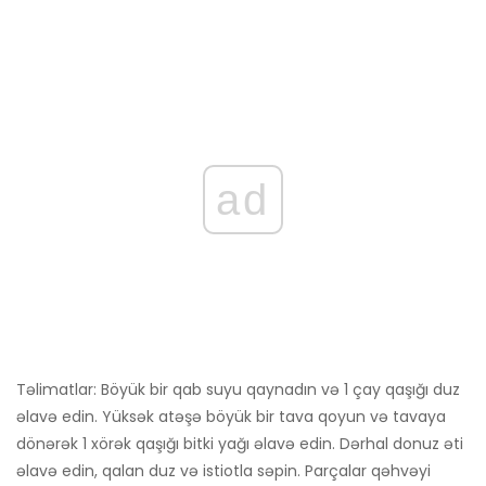
ad
Təlimatlar: Böyük bir qab suyu qaynadın və 1 çay qaşığı duz
əlavə edin. Yüksək atəşə böyük bir tava qoyun və tavaya
dönərək 1 xörək qaşığı bitki yağı əlavə edin. Dərhal donuz əti
əlavə edin, qalan duz və istiotla səpin. Parçalar qəhvəyi