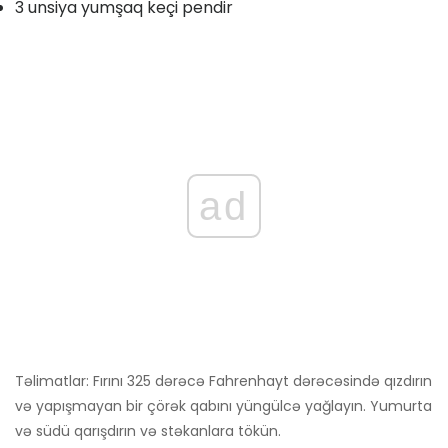
3 unsiya yumşaq keçi pendir
ad
Təlimatlar: Fırını 325 dərəcə Fahrenhayt dərəcəsində qızdırın
və yapışmayan bir çörək qabını yüngülcə yağlayın. Yumurta
və südü qarışdırın və stəkanlara tökün.