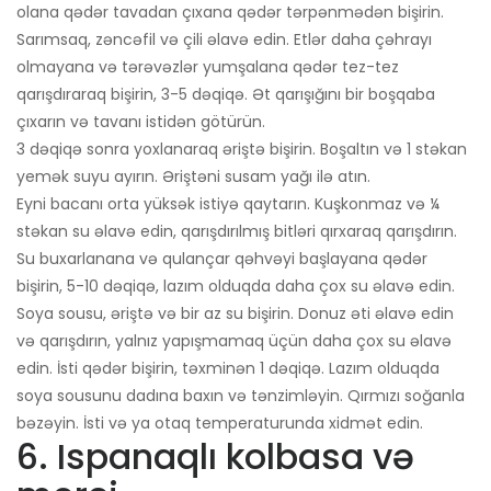
olana qədər tavadan çıxana qədər tərpənmədən bişirin.
Sarımsaq, zəncəfil və çili əlavə edin. Etlər daha çəhrayı
olmayana və tərəvəzlər yumşalana qədər tez-tez
qarışdıraraq bişirin, 3-5 dəqiqə. Ət qarışığını bir boşqaba
çıxarın və tavanı istidən götürün.
3 dəqiqə sonra yoxlanaraq əriştə bişirin. Boşaltın və 1 stəkan
yemək suyu ayırın. Əriştəni susam yağı ilə atın.
Eyni bacanı orta yüksək istiyə qaytarın. Kuşkonmaz və ¼
stəkan su əlavə edin, qarışdırılmış bitləri qırxaraq qarışdırın.
Su buxarlanana və qulançar qəhvəyi başlayana qədər
bişirin, 5-10 dəqiqə, lazım olduqda daha çox su əlavə edin.
Soya sousu, əriştə və bir az su bişirin. Donuz əti əlavə edin
və qarışdırın, yalnız yapışmamaq üçün daha çox su əlavə
edin. İsti qədər bişirin, təxminən 1 dəqiqə. Lazım olduqda
soya sousunu dadına baxın və tənzimləyin. Qırmızı soğanla
bəzəyin. İsti və ya otaq temperaturunda xidmət edin.
6. Ispanaqlı kolbasa və