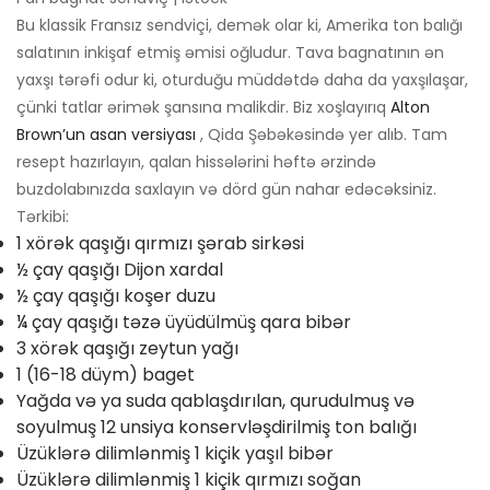
Bu klassik Fransız sendviçi, demək olar ki, Amerika ton balığı
salatının inkişaf etmiş əmisi oğludur. Tava bagnatının ən
yaxşı tərəfi odur ki, oturduğu müddətdə daha da yaxşılaşar,
çünki tatlar ərimək şansına malikdir. Biz xoşlayırıq
Alton
Brown’un ​​asan versiyası
, Qida Şəbəkəsində yer alıb. Tam
resept hazırlayın, qalan hissələrini həftə ərzində
buzdolabınızda saxlayın və dörd gün nahar edəcəksiniz.
Tərkibi:
1 xörək qaşığı qırmızı şərab sirkəsi
½ çay qaşığı Dijon xardal
½ çay qaşığı koşer duzu
¼ çay qaşığı təzə üyüdülmüş qara bibər
3 xörək qaşığı zeytun yağı
1 (16-18 düym) baget
Yağda və ya suda qablaşdırılan, qurudulmuş və
soyulmuş 12 unsiya konservləşdirilmiş ton balığı
Üzüklərə dilimlənmiş 1 kiçik yaşıl bibər
Üzüklərə dilimlənmiş 1 kiçik qırmızı soğan