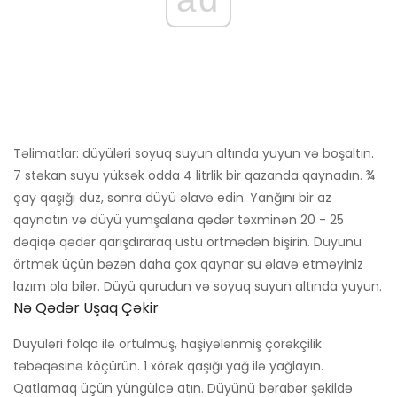
Təlimatlar: düyüləri soyuq suyun altında yuyun və boşaltın.
7 stəkan suyu yüksək odda 4 litrlik bir qazanda qaynadın. ¾
çay qaşığı duz, sonra düyü əlavə edin. Yanğını bir az
qaynatın və düyü yumşalana qədər təxminən 20 - 25
dəqiqə qədər qarışdıraraq üstü örtmədən bişirin. Düyünü
örtmək üçün bəzən daha çox qaynar su əlavə etməyiniz
lazım ola bilər. Düyü qurudun və soyuq suyun altında yuyun.
Nə Qədər Uşaq Çəkir
Düyüləri folqa ilə örtülmüş, haşiyələnmiş çörəkçilik
təbəqəsinə köçürün. 1 xörək qaşığı yağ ilə yağlayın.
Qatlamaq üçün yüngülcə atın. Düyünü bərabər şəkildə