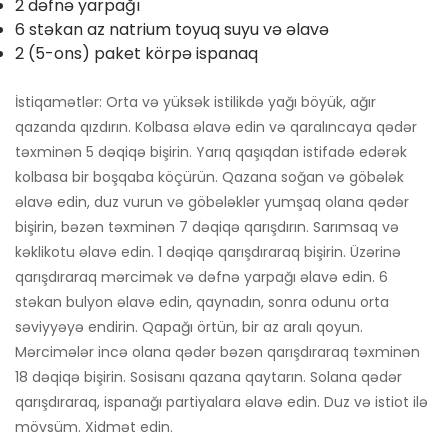
2 dəfnə yarpağı
6 stəkan az natrium toyuq suyu və əlavə
2 (5-ons) paket körpə ispanaq
İstiqamətlər: Orta və yüksək istilikdə yağı böyük, ağır
qazanda qızdırın. Kolbasa əlavə edin və qaralıncaya qədər
təxminən 5 dəqiqə bişirin. Yarıq qaşıqdan istifadə edərək
kolbasa bir boşqaba köçürün. Qazana soğan və göbələk
əlavə edin, duz vurun və göbələklər yumşaq olana qədər
bişirin, bəzən təxminən 7 dəqiqə qarışdırın. Sarımsaq və
kəklikotu əlavə edin. 1 dəqiqə qarışdıraraq bişirin. Üzərinə
qarışdıraraq mərcimək və dəfnə yarpağı əlavə edin. 6
stəkan bulyon əlavə edin, qaynadın, sonra odunu orta
səviyyəyə endirin. Qapağı örtün, bir az aralı qoyun.
Mərcimələr incə olana qədər bəzən qarışdıraraq təxminən
18 dəqiqə bişirin. Sosisanı qazana qaytarın. Solana qədər
qarışdıraraq, ispanağı partiyalara əlavə edin. Duz və istiot ilə
mövsüm. Xidmət edin.