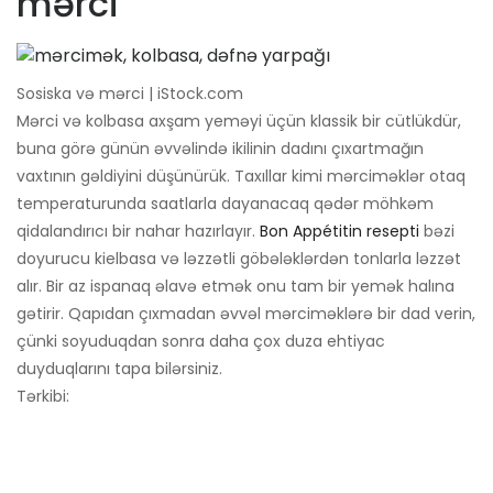
mərci
Sosiska və mərci | iStock.com
Mərci və kolbasa axşam yeməyi üçün klassik bir cütlükdür,
buna görə günün əvvəlində ikilinin dadını çıxartmağın
vaxtının gəldiyini düşünürük. Taxıllar kimi mərciməklər otaq
temperaturunda saatlarla dayanacaq qədər möhkəm
qidalandırıcı bir nahar hazırlayır.
Bon Appétitin resepti
bəzi
doyurucu kielbasa və ləzzətli göbələklərdən tonlarla ləzzət
alır. Bir az ispanaq əlavə etmək onu tam bir yemək halına
gətirir. Qapıdan çıxmadan əvvəl mərciməklərə bir dad verin,
çünki soyuduqdan sonra daha çox duza ehtiyac
duyduqlarını tapa bilərsiniz.
Tərkibi: