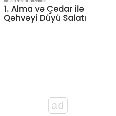
altı əla resept hazırladıq.
1. Alma və Çedar ilə
Qəhvəyi Düyü Salatı
ad