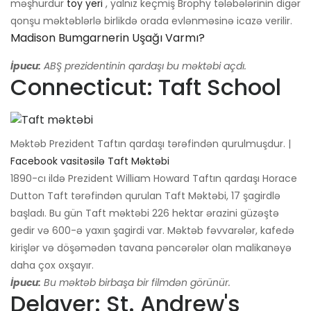
məşhurdur
toy yeri
, yalnız keçmiş Brophy tələbələrinin digər
qonşu məktəblərlə birlikdə orada evlənməsinə icazə verilir.
Madison Bumgarnerin Uşağı Varmı?
İpucu:
ABŞ prezidentinin qardaşı bu məktəbi açdı.
Connecticut: Taft School
Məktəb Prezident Taftın qardaşı tərəfindən qurulmuşdur. |
Facebook vasitəsilə Taft Məktəbi
1890-cı ildə Prezident William Howard Taftın qardaşı Horace
Dutton Taft tərəfindən qurulan Taft Məktəbi, 17 şagirdlə
başladı. Bu gün Taft məktəbi 226 hektar ərazini güzəştə
gedir və 600-ə yaxın şagirdi var. Məktəb fəvvarələr, kafedə
kirişlər və döşəmədən tavana pəncərələr olan malikanəyə
daha çox oxşayır.
İpucu:
Bu məktəb birbaşa bir filmdən görünür.
Delaver: St. Andrew's