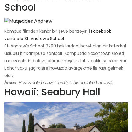
School
Kampus filmdən kənar bir şeyə bənzəyir. |
Facebook
vasitəsilə St. Andrew's School
St. Andrew's School, 2200 hektardan ibarət olan bir kafedral
üslublu bir kampusa sahibdir. Kampusda Noxontown Göleti
mənzərələrinə əlavə olaraq meşə, sulak və əkin sahələri var.
Bahar vaxtı şagirdlərə hovuzda avarçəkmə ilə rast gəlmək
olar.
İpucu:
Havaydakı bu özəl məktəb bir əmlaka bənzəyir.
Hawaii: Seabury Hall