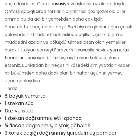
başa düşdülər. Oldu
sensasiya
və işlər bir az əldən düşdü.
Qəfəsli qabıqlı xırda tortların bişirilməsi çox gözəl ola bilər,
amma bu da adi bir yeməkdən daha çox işdir.
Yenə də fikir heç də pis deyil. Bəzi bişmiş qidalar üçün çörək
qalayından istifadə etmək əslində ağıllıdır, çünki bişirmə
müddətini azaldır və bölüşdürülməsi asan olan yeməklər
buraxır. İtalyan yeməyi Forever’s-i xüsusilə sevirik
yumurta
fincanları
, xüsusən bir az bişmiş İtalyan kolbasa əlavə
etsəniz. Bunlardan bir neçəsini köşedeki şirniyyatdan kədərli
bir bükümdən daha dadlı olan bir nahar üçün əl yeməyi
üçün qablaşdırın.
Tərkibi:
8 böyük yumurta
1 stəkan süd
Duz və istiot
1 stəkan doğranmış, ətli ispanaq
¾ fincan doğranmış, bişmiş göbələk
3 xörək qaşığı doğranmış qurudulmuş pomidor