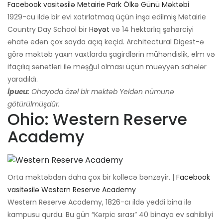
Facebook vasitəsilə Metairie Park Ölkə Günü Məktəbi
1929-cu ildə bir evi xatırlatmaq üçün inşa edilmiş Metairie
Country Day School bir
Həyət
və 14 hektarlıq şəhərciyi
əhatə edən çox sayda açıq keçid. Architectural Digest-ə
görə məktəb yaxın vaxtlarda şagirdlərin mühəndislik, elm və
ifaçılıq sənətləri ilə məşğul olması üçün müəyyən sahələr
yaradıldı.
İpucu:
Ohayoda özəl bir məktəb Yeldən nümunə
götürülmüşdür.
Ohio: Western Reserve
Academy
Orta məktəbdən daha çox bir kollecə bənzəyir. |
Facebook
vasitəsilə Western Reserve Academy
Western Reserve Academy, 1826-cı ildə yeddi bina ilə
kampusu qurdu. Bu gün “Kərpic sırası” 40 binaya ev sahibliyi