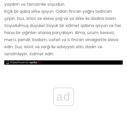
yaydırın və tamamilə soyudun.
Kiçik bir qaba sirkə qoyun. Qalan fincan yağını tədricən
çırpın. Duz, istiot və əlavə yağ və ya sirkə ilə dadına baxın.
Soyudulmuş düyüləri böyük bir xidmət qabına qoyun və hər
hansı bir yığınları ataraq parçalayın. Alma, üzüm, kərəviz,
mərci, pendir, badam, cəfəri və ½ fincan vinaigrette əlavə
edin. Duz, istiot və sarğı ilə ədviyyatı atın, dadın və
tənzimləyin. Xidmət edin.
ad