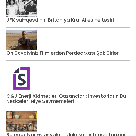
JFK sui-qəsdinin Britaniya Kral Ailəsinə təsiri
Ən Sevdiyiniz Filmlərdən Pərdəarxası Şok Sirlər
C&J Enerji Xidmətləri Qazancları: İnvestorların Bu
Nəticələri Niyə Sevməmələri
Bu populyar ev əşyalarındakı son istifadə tarixini