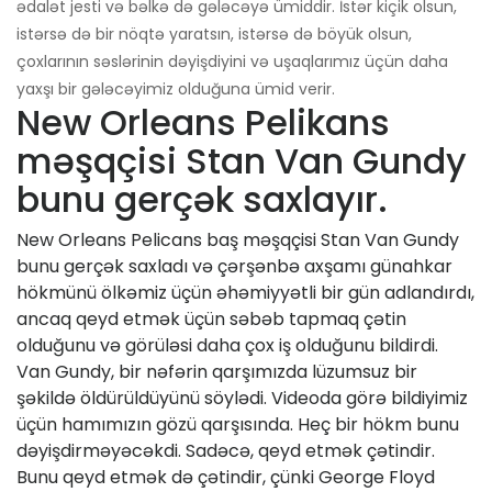
ədalət jesti və bəlkə də gələcəyə ümiddir. İstər kiçik olsun,
istərsə də bir nöqtə yaratsın, istərsə də böyük olsun,
çoxlarının səslərinin dəyişdiyini və uşaqlarımız üçün daha
yaxşı bir gələcəyimiz olduğuna ümid verir.
New Orleans Pelikans
məşqçisi Stan Van Gundy
bunu gerçək saxlayır.
New Orleans Pelicans baş məşqçisi Stan Van Gundy
bunu gerçək saxladı və çərşənbə axşamı günahkar
hökmünü ölkəmiz üçün əhəmiyyətli bir gün adlandırdı,
ancaq qeyd etmək üçün səbəb tapmaq çətin
olduğunu və görüləsi daha çox iş olduğunu bildirdi.
Van Gundy, bir nəfərin qarşımızda lüzumsuz bir
şəkildə öldürüldüyünü söylədi. Videoda görə bildiyimiz
üçün hamımızın gözü qarşısında. Heç bir hökm bunu
dəyişdirməyəcəkdi. Sadəcə, qeyd etmək çətindir.
Bunu qeyd etmək də çətindir, çünki George Floyd