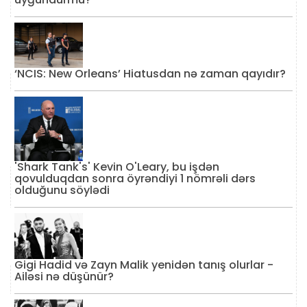
‘NCIS: New Orleans’ Hiatusdan nə zaman qayıdır?
'Shark Tank's' Kevin O'Leary, bu işdən
qovulduqdan sonra öyrəndiyi 1 nömrəli dərs
olduğunu söylədi
Gigi Hadid və Zayn Malik yenidən tanış olurlar -
Ailəsi nə düşünür?