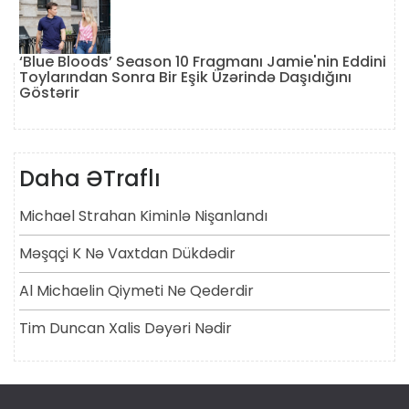
‘Blue Bloods’ Season 10 Fragmanı Jamie'nin Eddini
Toylarından Sonra Bir Eşik Üzərində Daşıdığını
Göstərir
Daha ƏTraflı
Michael Strahan Kiminlə Nişanlandı
Məşqçi K Nə Vaxtdan Dükdədir
Al Michaelin Qiymeti Ne Qederdir
Tim Duncan Xalis Dəyəri Nədir