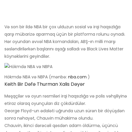
Və son bir ildə NBA bir çox ulduzun sosial və irqi haqsızlığa
qarşı mübarizə aparmaq üçün bir platforma rolunu oynadı.
Hər oyundan əvvəl NBA komandaları, ABŞ-ın milli marşı
səsləndirilərkən başlarını aşağı salladı və Black Lives Matter
köynəklərini geyindilər.
Hökmdə NBA və NBPA (mənbə:
nba.com
)
Keith Bir Dəfə Thurman Xalis Dəyər
Məşqçilər və oyun rəsmiləri irqi haqsızlığa və polis vəhşiliyinə
etiraz olaraq oyunçuları diz çökdürdülər.
George Floyd-un ədaləti uğrunda uzun sürən bir döyüşdən
sonra nəhayət, Chauvin mühakimə olundu.
Chauvin, ikinci dərəcəli qəsdən adam öldürmə, üçüncü