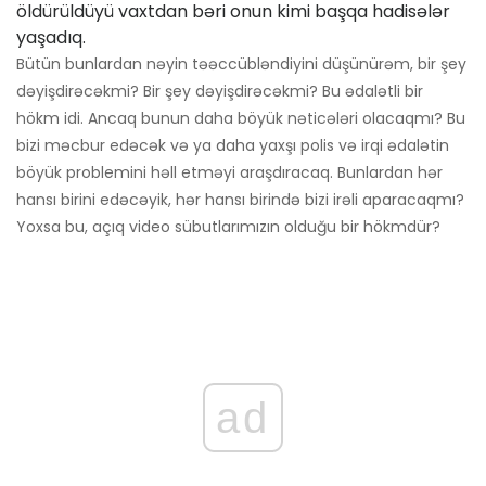
öldürüldüyü vaxtdan bəri onun kimi başqa hadisələr
yaşadıq.
Bütün bunlardan nəyin təəccübləndiyini düşünürəm, bir şey
dəyişdirəcəkmi? Bir şey dəyişdirəcəkmi? Bu ədalətli bir
hökm idi. Ancaq bunun daha böyük nəticələri olacaqmı? Bu
bizi məcbur edəcək və ya daha yaxşı polis və irqi ədalətin
böyük problemini həll etməyi araşdıracaq. Bunlardan hər
hansı birini edəcəyik, hər hansı birində bizi irəli aparacaqmı?
Yoxsa bu, açıq video sübutlarımızın olduğu bir hökmdür?
ad