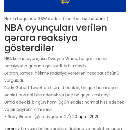
Hökm haqqında GSW ifadəsi (mənbə:
twitter.com
)
NBA oyunçuları verilən
qərara reaksiya
göstərdilər
NBA köhnə oyunçusu Dwayne Wade, bu gün mənə
cəmiyyətin gücünü göstərdi. İş bitməyib.
Lebron James, hökmə reaksiya verərkən hesabat sözünü
vurğuladı.
Rudy Gobert tweet etdi, Ümid edək ki, bir gün hamı üçün
ədalət normal hiss edəcək və heç bir qeyd kimi deyil.
Ümid edək ki, bir gün hamı üçün ədalət normal hiss edəcək
və bir bayram kimi deyil
- Rudy Gobert (@ rudygobert27)
20 aprel 2021
Jeremy Lin
yaxşı bir başlanğıc olduğunu və ədalət yolunun