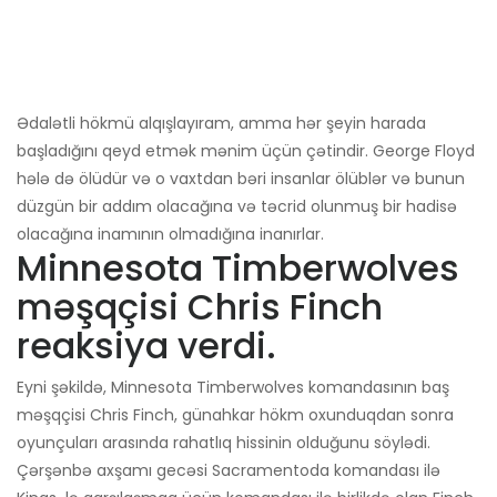
Ədalətli hökmü alqışlayıram, amma hər şeyin harada
başladığını qeyd etmək mənim üçün çətindir. George Floyd
hələ də ölüdür və o vaxtdan bəri insanlar ölüblər və bunun
düzgün bir addım olacağına və təcrid olunmuş bir hadisə
olacağına inamının olmadığına inanırlar.
Minnesota Timberwolves
məşqçisi Chris Finch
reaksiya verdi.
Eyni şəkildə, Minnesota Timberwolves komandasının baş
məşqçisi Chris Finch, günahkar hökm oxunduqdan sonra
oyunçuları arasında rahatlıq hissinin olduğunu söylədi.
Çərşənbə axşamı gecəsi Sacramentoda komandası ilə