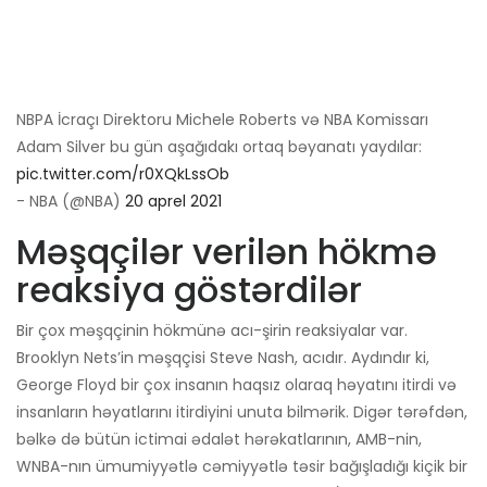
NBPA İcraçı Direktoru Michele Roberts və NBA Komissarı
Adam Silver bu gün aşağıdakı ortaq bəyanatı yaydılar:
pic.twitter.com/r0XQkLssOb
- NBA (@NBA)
20 aprel 2021
Məşqçilər verilən hökmə
reaksiya göstərdilər
Bir çox məşqçinin hökmünə acı-şirin reaksiyalar var.
Brooklyn Nets’in məşqçisi Steve Nash, acıdır. Aydındır ki,
George Floyd bir çox insanın haqsız olaraq həyatını itirdi və
insanların həyatlarını itirdiyini unuta bilmərik. Digər tərəfdən,
bəlkə də bütün ictimai ədalət hərəkatlarının, AMB-nin,
WNBA-nın ümumiyyətlə cəmiyyətlə təsir bağışladığı kiçik bir