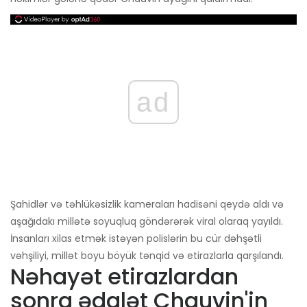
ad
Şahidlər və təhlükəsizlik kameraları hadisəni qeydə aldı və
aşağıdakı millətə soyuqluq göndərərək viral olaraq yayıldı.
İnsanları xilas etmək istəyən polislərin bu cür dəhşətli
vəhşiliyi, millət boyu böyük tənqid və etirazlarla qarşılandı.
Nəhayət etirazlardan
sonra ədalət Chauvin'in