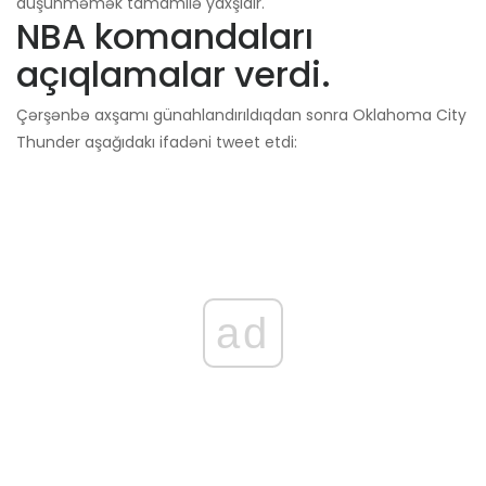
düşünməmək tamamilə yaxşıdır.
NBA komandaları
açıqlamalar verdi.
Çərşənbə axşamı günahlandırıldıqdan sonra Oklahoma City
Thunder aşağıdakı ifadəni tweet etdi:
ad