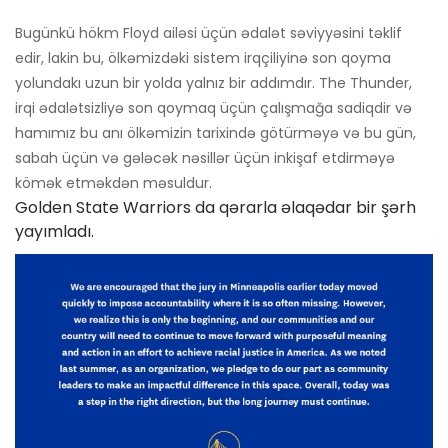
Bugünkü hökm Floyd ailəsi üçün ədalət səviyyəsini təklif
edir, lakin bu, ölkəmizdəki sistem irqçiliyinə son qoyma
yolundakı uzun bir yolda yalnız bir addımdır. The Thunder,
irqi ədalətsizliyə son qoymaq üçün çalışmağa sadiqdir və
hamımız bu anı ölkəmizin tarixində götürməyə və bu gün,
sabah üçün və gələcək nəsillər üçün inkişaf etdirməyə
kömək etməkdən məsuldur.
Golden State Warriors da qərarla əlaqədar bir şərh
yayımladı.