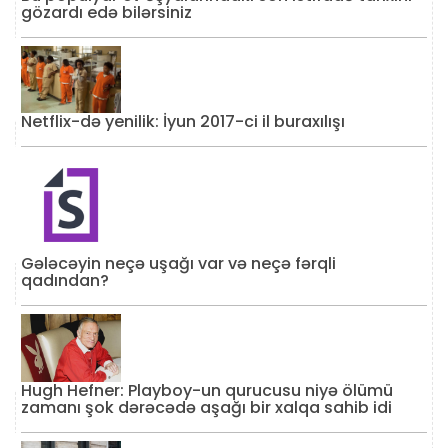
gözardı edə bilərsiniz
Netflix-də yenilik: İyun 2017-ci il buraxılışı
Gələcəyin neçə uşağı var və neçə fərqli
qadından?
Hugh Hefner: Playboy-un qurucusu niyə ölümü
zamanı şok dərəcədə aşağı bir xalqa sahib idi