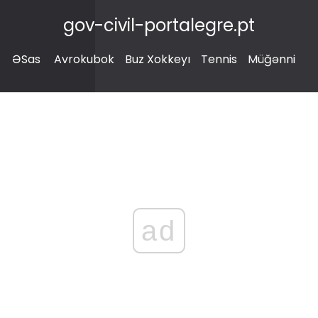
gov-civil-portalegre.pt
ƏSas
Avrokubok
Buz Xokkeyı
Tennis
Müğənni
ad