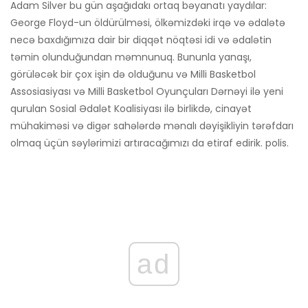
Adam Silver bu gün aşağıdakı ortaq bəyanatı yaydılar:
George Floyd-un öldürülməsi, ölkəmizdəki irqə və ədalətə
necə baxdığımıza dair bir diqqət nöqtəsi idi və ədalətin
təmin olunduğundan məmnunuq. Bununla yanaşı,
görüləcək bir çox işin də olduğunu və Milli Basketbol
Assosiasiyası və Milli Basketbol Oyunçuları Dərnəyi ilə yeni
qurulan Sosial Ədalət Koalisiyası ilə birlikdə, cinayət
mühakiməsi və digər sahələrdə mənalı dəyişikliyin tərəfdarı
olmaq üçün səylərimizi artıracağımızı da etiraf edirik. polis.
ad