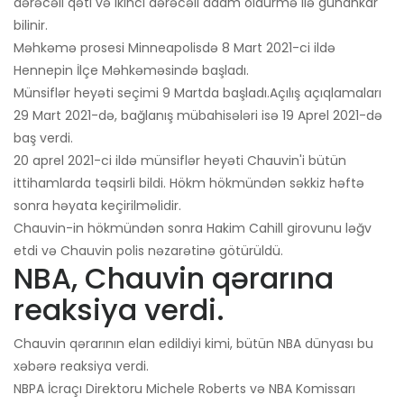
dərəcəli qətl və ikinci dərəcəli adam öldürmə ilə günahkar
bilinir.
Məhkəmə prosesi Minneapolisdə 8 Mart 2021-ci ildə
Hennepin İlçe Məhkəməsində başladı.
Münsiflər heyəti seçimi 9 Martda başladı.
Açılış açıqlamaları
29 Mart 2021-də, bağlanış mübahisələri isə 19 Aprel 2021-də
baş verdi.
20 aprel 2021-ci ildə münsiflər heyəti Chauvin'i bütün
ittihamlarda təqsirli bildi. Hökm hökmündən səkkiz həftə
sonra həyata keçirilməlidir.
Chauvin-in hökmündən sonra Hakim Cahill girovunu ləğv
etdi və Chauvin polis nəzarətinə götürüldü.
NBA, Chauvin qərarına
reaksiya verdi.
Chauvin qərarının elan edildiyi kimi, bütün NBA dünyası bu
xəbərə reaksiya verdi.
NBPA İcraçı Direktoru Michele Roberts və NBA Komissarı