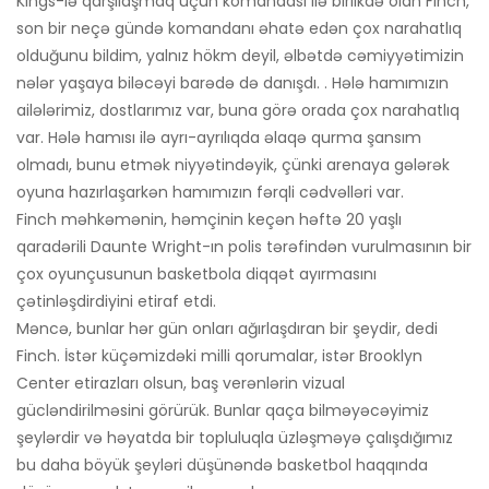
Kings-lə qarşılaşmaq üçün komandası ilə birlikdə olan Finch,
son bir neçə gündə komandanı əhatə edən çox narahatlıq
olduğunu bildim, yalnız hökm deyil, əlbətdə cəmiyyətimizin
nələr yaşaya biləcəyi barədə də danışdı. . Hələ hamımızın
ailələrimiz, dostlarımız var, buna görə orada çox narahatlıq
var. Hələ hamısı ilə ayrı-ayrılıqda əlaqə qurma şansım
olmadı, bunu etmək niyyətindəyik, çünki arenaya gələrək
oyuna hazırlaşarkən hamımızın fərqli cədvəlləri var.
Finch məhkəmənin, həmçinin keçən həftə 20 yaşlı
qaradərili Daunte Wright-ın polis tərəfindən vurulmasının bir
çox oyunçusunun basketbola diqqət ayırmasını
çətinləşdirdiyini etiraf etdi.
Məncə, bunlar hər gün onları ağırlaşdıran bir şeydir, dedi
Finch. İstər küçəmizdəki milli qorumalar, istər Brooklyn
Center etirazları olsun, baş verənlərin vizual
gücləndirilməsini görürük. Bunlar qaça bilməyəcəyimiz
şeylərdir və həyatda bir topluluqla üzləşməyə çalışdığımız
bu daha böyük şeyləri düşünəndə basketbol haqqında