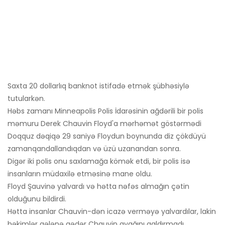
Saxta 20 dollarlıq banknot istifadə etmək şübhəsiylə
tutularkən.
Həbs zamanı Minneapolis Polis İdarəsinin ağdərili bir polis
məmuru Derek Chauvin Floyd'a mərhəmət göstərmədi
Doqquz dəqiqə 29 saniyə Floydun boynunda diz çökdüyü
zaman
qandallandıqdan və üzü uzanandan sonra.
Digər iki polis onu saxlamağa kömək etdi, bir polis isə
insanların müdaxilə etməsinə mane oldu.
Floyd Şauvinə yalvardı və hətta nəfəs almağın çətin
olduğunu bildirdi.
Hətta insanlar Chauvin-dən icazə verməyə yalvardılar, lakin
həkimlər gələnə qədər Chauvin ayağını qaldırmadı.