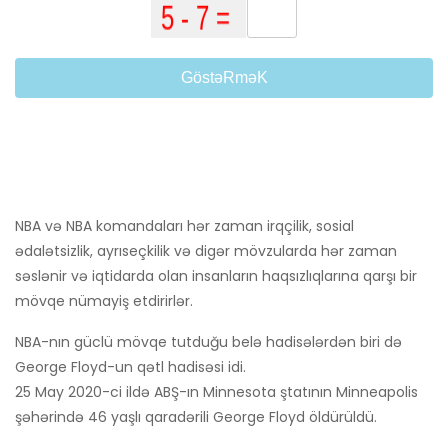
GöstəRməK
NBA və NBA komandaları hər zaman irqçilik, sosial
ədalətsizlik, ayrıseçkilik və digər mövzularda hər zaman
səslənir və iqtidarda olan insanların haqsızlıqlarına qarşı bir
mövqe nümayiş etdirirlər.
NBA-nın güclü mövqe tutduğu belə hadisələrdən biri də
George Floyd-un qətl hadisəsi idi.
25 May 2020-ci ildə ABŞ-ın Minnesota ştatının Minneapolis
şəhərində 46 yaşlı qaradərili George Floyd öldürüldü.