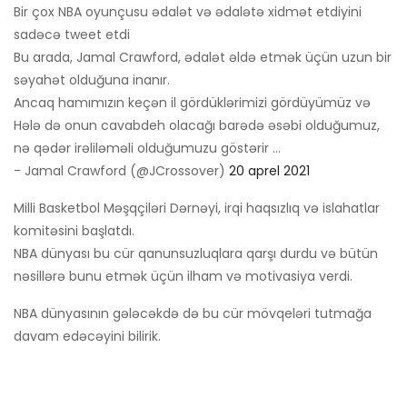
Bir çox NBA oyunçusu ədalət və ədalətə xidmət etdiyini
sadəcə tweet etdi
Bu arada, Jamal Crawford, ədalət əldə etmək üçün uzun bir
səyahət olduğuna inanır.
Ancaq hamımızın keçən il gördüklərimizi gördüyümüz və
Hələ də onun cavabdeh olacağı barədə əsəbi olduğumuz,
nə qədər irəliləməli olduğumuzu göstərir ...
- Jamal Crawford (@JCrossover)
20 aprel 2021
Milli Basketbol Məşqçiləri Dərnəyi, irqi haqsızlıq və islahatlar
komitəsini başlatdı.
NBA dünyası bu cür qanunsuzluqlara qarşı durdu və bütün
nəsillərə bunu etmək üçün ilham və motivasiya verdi.
NBA dünyasının gələcəkdə də bu cür mövqeləri tutmağa
davam edəcəyini bilirik.