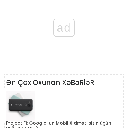
ad
Ən Çox Oxunan XəBəRləR
Project Fi: Google-un Mobil Xidməti sizin üçün
uyğundurmu?