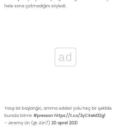
hələ sona çatmadığını söylədi.
ad
Yaxşı bir başlanğıc, amma ədalət yolu heç bir şəkildə
burada bitmir
#presson
https://t.co/3yCXeM32g1
- Jeremy Lin (@ JLin7)
20 aprel 2021