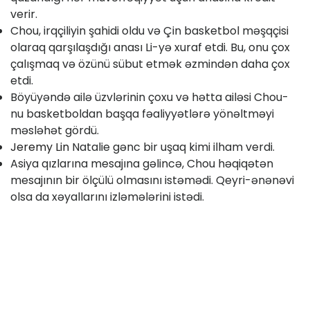
verir.
Chou, irqçiliyin şahidi oldu və Çin basketbol məşqçisi
olaraq qarşılaşdığı anası Li-yə xuraf etdi. Bu, onu çox
çalışmaq və özünü sübut etmək əzmindən daha çox
etdi.
Böyüyəndə ailə üzvlərinin çoxu və hətta ailəsi Chou-
nu basketboldan başqa fəaliyyətlərə yönəltməyi
məsləhət gördü.
Jeremy Lin
Natalie gənc bir uşaq kimi ilham verdi.
Asiya qızlarına mesajına gəlincə, Chou həqiqətən
mesajının bir ölçülü olmasını istəmədi. Qeyri-ənənəvi
olsa da xəyallarını izləmələrini istədi.