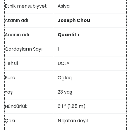
Etnik mənsubiyyət
Asiya
Atanın adı
Joseph Chou
Ananın adı
Quanli Li
Qardaşların Sayı
1
Təhsil
UCLA
Bürc
Oğlaq
Yaş
23 yaş
Hündürlük
6’1 ″ (1,85 m)
Çəki
Əlçatan deyil