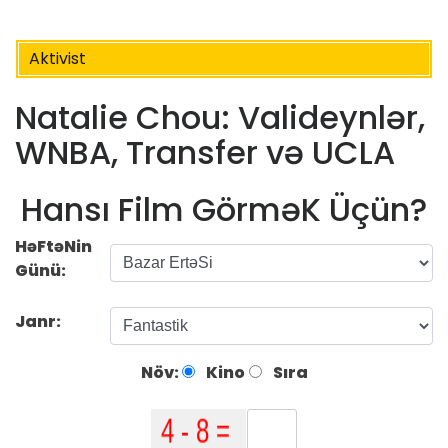
Aktivist
Natalie Chou: Valideynlər,
WNBA, Transfer və UCLA
Hansı Film GörməK Üçün?
HəFtəNin
Günü:
Janr:
Növ:
Kino
Sıra