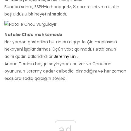
Bundan sonra, ESPN-in hoopgurlz, 8 nömrəsini və millətin
beş ulduzlu bir heyətini sıraladı.
Natalie Chou məhkəmədə
Hər yerdən göstərilən bütün bu diqqətlə Çin mediasının
hekayəni işıqlandırması üçün vaxt qalmadı. Hətta onun
adını qadın adlandırdılar
Jeremy Lin
.
Ancaq Terrinin başqa söyləyəcəkləri var və Chounun
oyununun Jeremy qədər cəlbedici olmadığını və hər zaman
əsaslara sadiq qaldığını söylədi.
ad