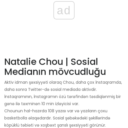
ad
Natalie Chou | Sosial
Medianın mövcudluğu
Aktiv idman şəxsiyyəti olaraq Chou, daha çox İnstaqramda,
daha sonra Twitter-də sosial mediada aktivdir.
İnstaqramının, İnstagramın özü tərəfindən təsdiqlənmiş bir
gənə ilə təxminən 10 min izləyicisi var.
Chounun hal-hazırda 108 yazısı var və yazıların çoxu
basketbolla əlaqədardır. Sosial şəbəkədəki şəkillərində
köpüklü təbiəti və xoşbəxt şanslı şəxsiyyəti görünür.