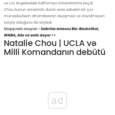
və Los Angelesdəki Kaliforniya Universitetinə keçdi.
Chou bunun arxasında duran əsas səbəbin bir çox
münasibətlərin dinamikasının dəyişməsi və istənilməyən
təzyiq olduğunu da söylədi.
Haqqında oxuyun -
Sabrina Ionescu Bio: Basketbol, ​​
WNBA, Ailə və xalis dəyər >>
Natalie Chou | UCLA və
Milli Komandanın debütü
ad