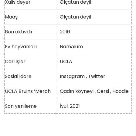
Xalis dəyər
Əlçatan deyil
Maaş
Əlçatan deyil
Bəri aktivdir
2016
Ev heyvanları
Naməlum
Cari işlər
UCLA
Sosial idarə
Instagram
,
Twitter
UCLA Bruins ’Merch
Qadın köynəyi
,
Cersi
,
Hoodie
Son yeniləmə
İyul, 2021