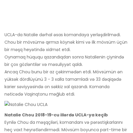
UCLA-da Natalie dərhal əsas komandaya yerləşdirilmədi.
Chou bir mövsümə qırmızı köynək kimi və ilk mövsüm üçün
bir məşq heyətində xidmət etdi.
Oynamaq hüququ qazandıqdan sonra Natalienin çiynində
bir çox gözləntilər və məsuliyyət qaldı.
Ancaq Chou bunu bir az çəkinmədən etdi. Mövsümün ən
yüksək dördlüyünü 3 - 3 xalla tamamladı və 33 dəqiqədə
karier səviyyəsində on səkkiz xal qazandı. Komanda
nəticədə Vaşinqtonu məğlub etdi.
Natalie Chou 2018-19-cu illərdə UCLA-ya keçib
Eynilə Chou da məşqçiləri, komandanı və pərəstişkarlarını
heç vaxt heyrətləndirmədi. Mövsüm boyunca part-time bir