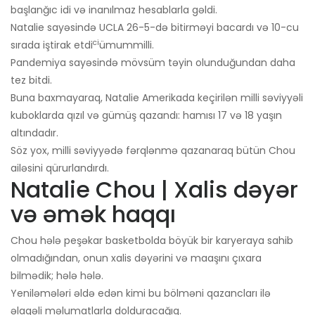
başlanğıc idi və inanılmaz hesablarla gəldi.
Natalie sayəsində UCLA 26-5-də bitirməyi bacardı və 10-cu
ci
sırada iştirak etdi
ümummilli.
Pandemiya sayəsində mövsüm təyin olunduğundan daha
tez bitdi.
Buna baxmayaraq, Natalie Amerikada keçirilən milli səviyyəli
kuboklarda qızıl və gümüş qazandı: hamısı 17 və 18 yaşın
altındadır.
Söz yox, milli səviyyədə fərqlənmə qazanaraq bütün Chou
ailəsini qürurlandırdı.
Natalie Chou | Xalis dəyər
və əmək haqqı
Chou hələ peşəkar basketbolda böyük bir karyeraya sahib
olmadığından, onun xalis dəyərini və maaşını çıxara
bilmədik; hələ hələ.
Yeniləmələri əldə edən kimi bu bölməni qazancları ilə
əlaqəli məlumatlarla dolduracağıq.