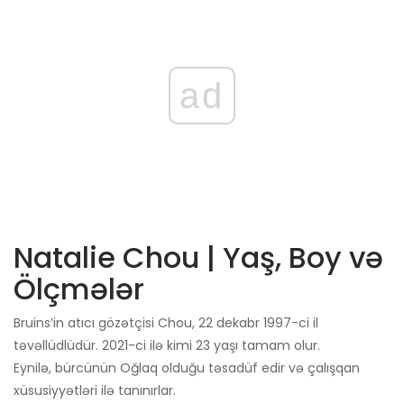
ad
Natalie Chou | Yaş, Boy və
Ölçmələr
Bruins’in atıcı gözətçisi Chou, 22 dekabr 1997-ci il
təvəllüdlüdür. 2021-ci ilə kimi 23 yaşı tamam olur.
Eynilə, bürcünün Oğlaq olduğu təsadüf edir və çalışqan
xüsusiyyətləri ilə tanınırlar.