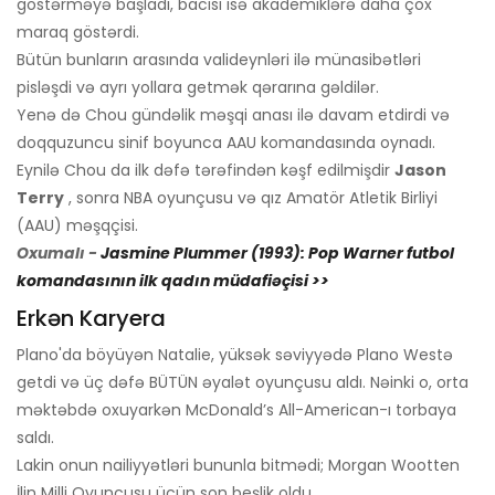
göstərməyə başladı, bacısı isə akademiklərə daha çox
maraq göstərdi.
Bütün bunların arasında valideynləri ilə münasibətləri
pisləşdi və ayrı yollara getmək qərarına gəldilər.
Yenə də Chou gündəlik məşqi anası ilə davam etdirdi və
doqquzuncu sinif boyunca AAU komandasında oynadı.
Eynilə Chou da ilk dəfə tərəfindən kəşf edilmişdir
Jason
Terry
, sonra NBA oyunçusu və qız Amatör Atletik Birliyi
(AAU) məşqçisi.
Oxumalı -
Jasmine Plummer (1993): Pop Warner futbol
komandasının ilk qadın müdafiəçisi >>
Erkən Karyera
Plano'da böyüyən Natalie, yüksək səviyyədə Plano Westə
getdi və üç dəfə BÜTÜN əyalət oyunçusu aldı. Nəinki o, orta
məktəbdə oxuyarkən McDonald’s All-American-ı torbaya
saldı.
Lakin onun nailiyyətləri bununla bitmədi; Morgan Wootten
İlin Milli Oyunçusu üçün son beşlik oldu.