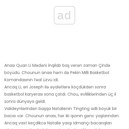
ad
Anası Quan Li Mədəni İnqilab baş verən zaman Çində
böyüdü. Chounun anası həm də Pekin Milli Basketbol
Komandasının fəal üzvü idi.
Ancaq Li, əri Joseph ilə əyalətlərə köçdükdən sonra
basketbol karyerası sona çatdı. Chou, evliliklərindən üç il
sonra dünyaya gəldi.
Valideynlərindən başqa Natalienin Tingting adlı böyük bir
bacısı var. Chounun anası, hər iki qızının gənc yaşlarından.
Ancaq vaxt keçdikcə Natalie yaxşı idmançı bacarıqları