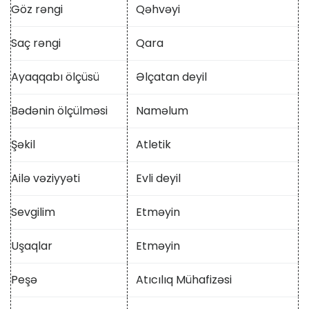
Göz rəngi
Qəhvəyi
Saç rəngi
Qara
Ayaqqabı ölçüsü
Əlçatan deyil
Bədənin ölçülməsi
Naməlum
Şəkil
Atletik
Ailə vəziyyəti
Evli deyil
Sevgilim
Etməyin
Uşaqlar
Etməyin
Peşə
Atıcılıq Mühafizəsi