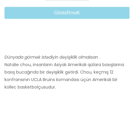
GöstəRməK
Dünyada görmək istədiyin dəyişiklik olmalısan
.
Natalie chou, insanların Asiyalı Amerikalı qızlara baxışlarına
baxış bucağında bir dəyişiklik gətirdi. Chou, keçmiş 12
konfransının UCLA Bruins komandası üçün Amerikalı bir
kollec basketbolçusudur.