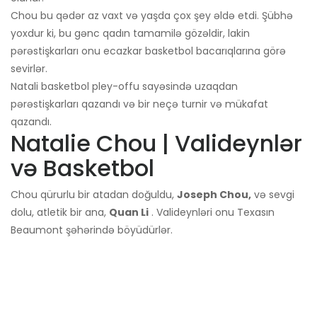
Chou bu qədər az vaxt və yaşda çox şey əldə etdi. Şübhə
yoxdur ki, bu gənc qadın tamamilə gözəldir, lakin
pərəstişkarları onu ecazkar basketbol bacarıqlarına görə
sevirlər.
Natali basketbol pley-offu sayəsində uzaqdan
pərəstişkarları qazandı və bir neçə turnir və mükafat
qazandı.
Natalie Chou | Valideynlər
və Basketbol
Chou qürurlu bir atadan doğuldu,
Joseph Chou,
və sevgi
dolu, atletik bir ana,
Quan Li
. Valideynləri onu Texasın
Beaumont şəhərində böyüdürlər.