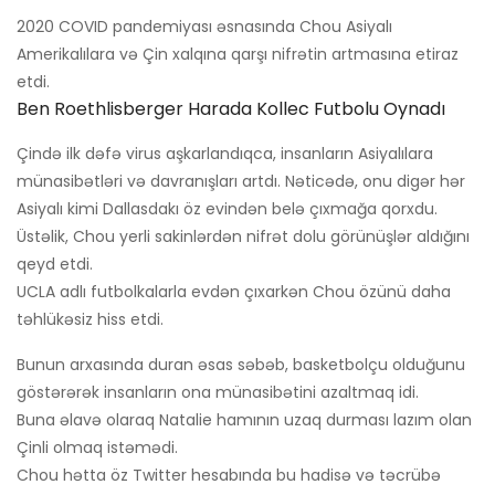
2020 COVID pandemiyası əsnasında Chou Asiyalı
Amerikalılara və Çin xalqına qarşı nifrətin artmasına etiraz
etdi.
Ben Roethlisberger Harada Kollec Futbolu Oynadı
Çində ilk dəfə virus aşkarlandıqca, insanların Asiyalılara
münasibətləri və davranışları artdı. Nəticədə, onu digər hər
Asiyalı kimi Dallasdakı öz evindən belə çıxmağa qorxdu.
Üstəlik, Chou yerli sakinlərdən nifrət dolu görünüşlər aldığını
qeyd etdi.
UCLA adlı futbolkalarla evdən çıxarkən Chou özünü daha
təhlükəsiz hiss etdi.
Bunun arxasında duran əsas səbəb, basketbolçu olduğunu
göstərərək insanların ona münasibətini azaltmaq idi.
Buna əlavə olaraq Natalie hamının uzaq durması lazım olan
Çinli olmaq istəmədi.
Chou hətta öz Twitter hesabında bu hadisə və təcrübə