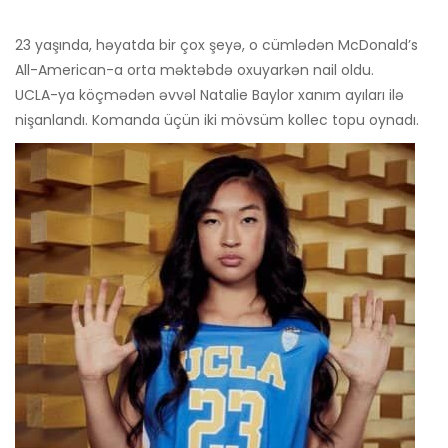
23 yaşında, həyatda bir çox şeyə, o cümlədən McDonald’s
All-American-a orta məktəbdə oxuyarkən nail oldu.
UCLA-ya köçmədən əvvəl Natalie Baylor xanım ayıları ilə
nişanlandı. Komanda üçün iki mövsüm kollec topu oynadı.