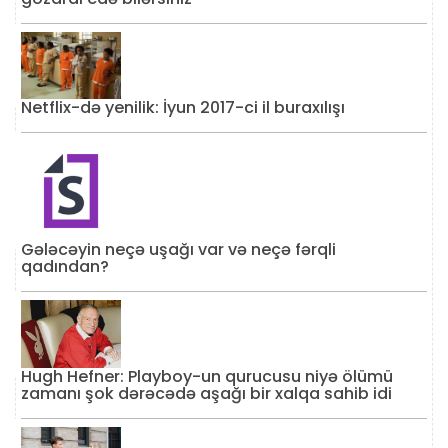
Netflix-də yenilik: İyun 2017-ci il buraxılışı
Gələcəyin neçə uşağı var və neçə fərqli
qadından?
Hugh Hefner: Playboy-un qurucusu niyə ölümü
zamanı şok dərəcədə aşağı bir xalqa sahib idi