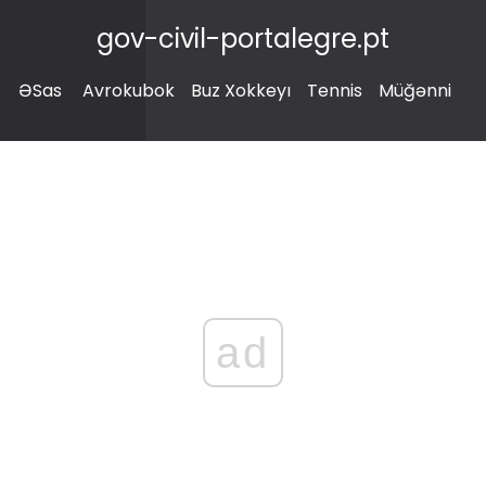
gov-civil-portalegre.pt
ƏSas
Avrokubok
Buz Xokkeyı
Tennis
Müğənni
ad