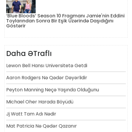
‘Blue Bloods’ Season 10 Fragmanı Jamie'nin Eddini
Toylarından Sonra Bir Eşik Üzərində Daşıdığını
Göstərir
Daha ƏTraflı
Lewon Bell Hansı Universitetə ​​getdi
Aaron Rodgers Nə Qədər Dəyərlidir
Peyton Manning Neçə Yaşında Olduğunu
Michael Oher Harada Böyüdü
Jj Watt Tam Adı Nədir
Mat Patricia Nə Qədər Qazanır