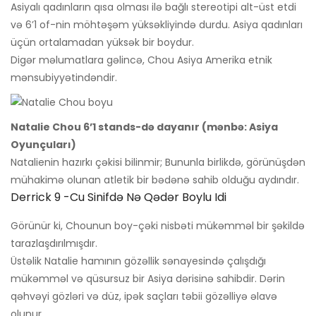
Asiyalı qadınların qısa olması ilə bağlı stereotipi alt-üst etdi
və 6’1 of-nin möhtəşəm yüksəkliyində durdu. Asiya qadınları
üçün ortalamadan yüksək bir boydur.
Digər məlumatlara gəlincə, Chou Asiya Amerika etnik
mənsubiyyətindəndir.
Natalie Chou 6’1 stands-də dayanır (mənbə: Asiya
Oyunçuları)
Natalienin hazırkı çəkisi bilinmir; Bununla birlikdə, görünüşdən
mühakimə olunan atletik bir bədənə sahib olduğu aydındır.
Derrick 9 -cu Sinifdə Nə Qədər Boylu Idi
Görünür ki, Chounun boy-çəki nisbəti mükəmməl bir şəkildə
tarazlaşdırılmışdır.
Üstəlik Natalie hamının gözəllik sənayesində çalışdığı
mükəmməl və qüsursuz bir Asiya dərisinə sahibdir. Dərin
qəhvəyi gözləri və düz, ipək saçları təbii gözəlliyə əlavə
olunur.