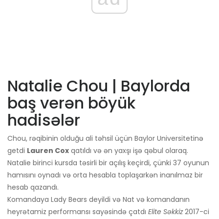
Natalie Chou | Baylorda
baş verən böyük
hadisələr
Chou, rəqibinin olduğu ali təhsil üçün Baylor Universitetinə
getdi
Lauren Cox
qatıldı və ən yaxşı işə qəbul olaraq.
Natalie birinci kursda təsirli bir açılış keçirdi, çünki 37 oyunun
hamısını oynadı və orta hesabla toplaşarkən inanılmaz bir
hesab qazandı.
Komandaya Lady Bears deyildi və Nat və komandanın
heyrətamiz performansı sayəsində çatdı
Elite Səkkiz
2017-ci