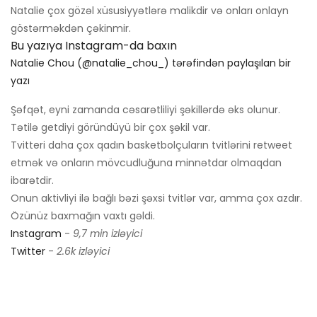
Natalie çox gözəl xüsusiyyətlərə malikdir və onları onlayn
göstərməkdən çəkinmir.
Bu yazıya Instagram-da baxın
Natalie Chou (@natalie_chou_) tərəfindən paylaşılan bir
yazı
Şəfqət, eyni zamanda cəsarətliliyi şəkillərdə əks olunur.
Tətilə getdiyi göründüyü bir çox şəkil var.
Tvitteri daha çox qadın basketbolçuların tvitlərini retweet
etmək və onların mövcudluğuna minnətdar olmaqdan
ibarətdir.
Onun aktivliyi ilə bağlı bəzi şəxsi tvitlər var, amma çox azdır.
Özünüz baxmağın vaxtı gəldi.
Instagram
-
9,7 min izləyici
Twitter
-
2.6k izləyici