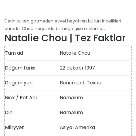
Dərin sulara getmədən əvvəl həyatının bütün incəlikləri
barədə. Chou haqqında bir neçə qısa məlumat.
Natalie Chou | Tez Faktlar
Tam ad
Natalie Chou
Doğum tarixi
22 dekabr 1997
Doğum yeri
Beaumont, Texas
Nick / Pet Adı
Naməlum
Din
Naməlum
Milliyyət
Asiya-Amerika