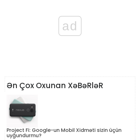
ad
Ən Çox Oxunan XəBəRləR
Project Fi: Google-un Mobil Xidməti sizin üçün
uyğundurmu?