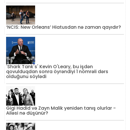
‘NCIS: New Orleans’ Hiatusdan nə zaman qayıdır?
'Shark Tank's' Kevin O'Leary, bu işdən
qovulduqdan sonra öyrəndiyi 1 nömrəli dərs
olduğunu söylədi
Gigi Hadid və Zayn Malik yenidən tanış olurlar -
Ailəsi nə düşünür?