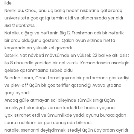
ildə.
Nəinki bu, Chou, onu üç ballıq hədəf nisbətinə çatdıraraq
universitetə ​​çox qatqı təmin etdi və altıncı sırada yer aldı
BIG12 Konfransı
.
Natalie, cığırçı və həftənin Big 12 Freshman adlı bir nəfərlik
bir ordu olduğunu göstərdi. Qalan oyun ərzində hətta
karyerada ən yüksək xal qazandı.
Üstəlik, Nat növbəti mövsümdə ən yüksək 22 bal və altı asist
ilə 8 ribaundla yenidən bir qol vurdu. Komandasının asanlıqla
qələbə qazanmasına səbəb oldu.
Bundan sonra, Chou təməlqoyma bir performans göstərdiyi
və pley-off üçün bir çox təriflər qazandığı Ayova Ştatına
qarşı oynadı.
Ancaq güllə atmayan sol biləyində sümük sınığı üçün
əməliyyat olunduğu zaman kədərli bir hadisə yaşandı.
Çox istirahət etdi və ümumilikdə yeddi oyunu buraxdıqdan
sonra möhkəm bir geri dönüş edə bilmədi.
Natalie, ssenarini dəyişdirmək istədiyi üçün Baylordan ayrıldı