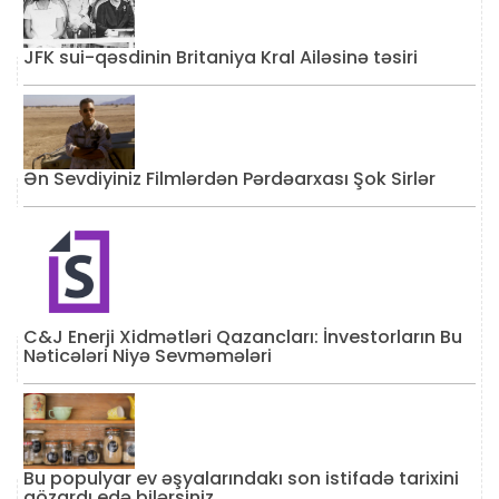
JFK sui-qəsdinin Britaniya Kral Ailəsinə təsiri
Ən Sevdiyiniz Filmlərdən Pərdəarxası Şok Sirlər
C&J Enerji Xidmətləri Qazancları: İnvestorların Bu
Nəticələri Niyə Sevməmələri
Bu populyar ev əşyalarındakı son istifadə tarixini
gözardı edə bilərsiniz