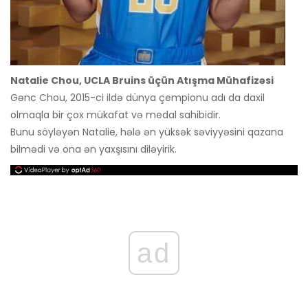
Natalie Chou, UCLA Bruins üçün Atışma Mühafizəsi
Gənc Chou, 2015-ci ildə dünya çempionu adı da daxil
olmaqla bir çox mükafat və medal sahibidir.
Bunu söyləyən Natalie, hələ ən yüksək səviyyəsini qazana
bilmədi və ona ən yaxşısını diləyirik.
ad