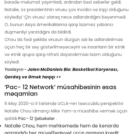
barədə məlumat yayımladı, ardından bəzi xəbərlər gəldi.
Natalie, öz prezidentinin virusu çox incidici və irqçi olduğunu
söylədiyi ‘Çin virusu’ olaraq necə adlandırdığını bəyənmədi.
O, bunun Asiya Amerikalılarına qarşı lazımsız yabancı
düşmənliyi yaratdığını da bildirdi.
Chou da fəal şəkildə virusun düzgün adı ilə adlandırılması
üçün heç bir səy göstərilməyəcəyini və insanların bir etnik
və etnik qrupa qarşı nifrəti dayandırması lazım olduğunu
söylədi.
Yoxlayın -
Jalen McDaniels Bio: Basketbol Karyerası,
Qardaş və Əmək haqqı >>
‘Pac- 12 Network’ müsahibəsinin əsas
məqamları
6 May 2020-ci il tarixində UCLA-nın təəccüblü perspektivi
Natalie Chou idmançı Mike Yam-a müsahibə vermək üçün
qatıldı
Pac- 12 Şəbəkələr
.
Natalie Chou, həm məhkəmədə həm də kənarda
qazandığı hər müvəffəqiyyət üçün anasına kredit