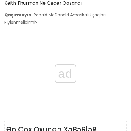
Keith Thurman Nə Qədər Qazandı
Qaçırmayın:
Ronald McDonald Amerikalı Uşaqları
Piylənməlidirmi?
ad
Ən Çox Oxunan XəBəRləR