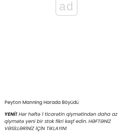
ad
Peyton Manning Harada Böyüdü
YENİ!
Hər həftə 1 ticarətin qiymətindən daha az
qiymətə yeni bir stok fikri kəşf edin. HƏFTƏNİZ
VƏSİLLƏRİNİZ İÇİN TIKLAYIN!