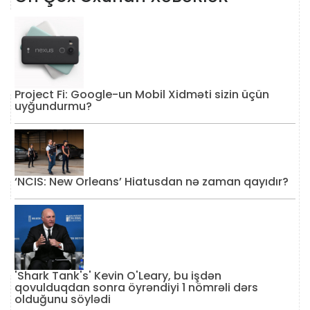
Project Fi: Google-un Mobil Xidməti sizin üçün
uyğundurmu?
‘NCIS: New Orleans’ Hiatusdan nə zaman qayıdır?
'Shark Tank's' Kevin O'Leary, bu işdən
qovulduqdan sonra öyrəndiyi 1 nömrəli dərs
olduğunu söylədi