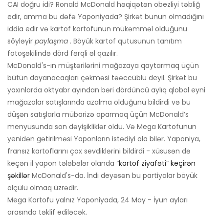
CAI doğru idi? Ronald McDonald həqiqətən obezliyi təbliğ
edir, amma bu dəfə Yaponiyada? Şirkət bunun olmadığını
iddia edir və kartof kartofunun mükəmməl olduğunu
söyləyir
paylaşma
. Böyük kartof qutusunun tanıtım
fotoşəkilində dörd fərqli əl qazılır.
McDonald's-ın müştərilərini mağazaya qaytarmaq üçün
bütün dayanacaqları çəkməsi təəccüblü deyil. Şirkət bu
yaxınlarda oktyabr ayından bəri dördüncü aylıq qlobal eyni
mağazalar satışlarında azalma olduğunu bildirdi və bu
düşən satışlarla mübarizə aparmaq üçün McDonald’s
menyusunda son dəyişikliklər oldu. Və Mega Kartofunun
yenidən gətirilməsi Yaponların istədiyi ola bilər. Yaponiya,
fransız kartoflarını çox sevdiklərini bildirdi - xüsusən də
keçən il yapon tələbələr olanda
“kartof ziyafəti” keçirən
şəkillər
McDonald's-da. İndi deyəsən bu partiyalar böyük
ölçülü olmaq üzrədir.
Mega Kartofu yalnız Yaponiyada, 24 May - İyun ayları
arasında təklif ediləcək.