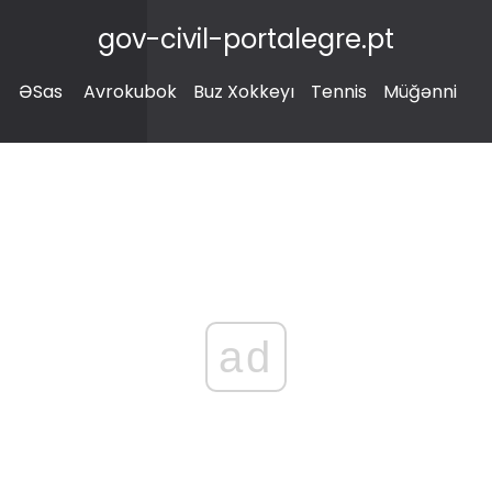
gov-civil-portalegre.pt
ƏSas
Avrokubok
Buz Xokkeyı
Tennis
Müğənni
ad