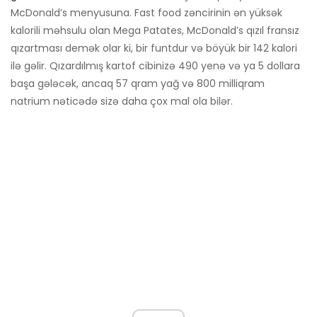
McDonald’s menyusuna. Fast food zəncirinin ən yüksək
kalorili məhsulu olan Mega Patates, McDonald’s qızıl fransız
qızartması demək olar ki, bir funtdur və böyük bir 142 kalori
ilə gəlir. Qızardılmış kartof cibinizə 490 yenə və ya 5 dollara
başa gələcək, ancaq 57 qram yağ və 800 milliqram
natrium nəticədə sizə daha çox mal ola bilər.