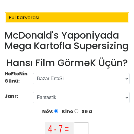
Pul Karyerası
McDonald's Yaponiyada
Mega Kartofla Supersizing
Hansı Film GörməK Üçün?
HəFtəNin
Günü:
Janr:
Növ:
Kino
Sıra