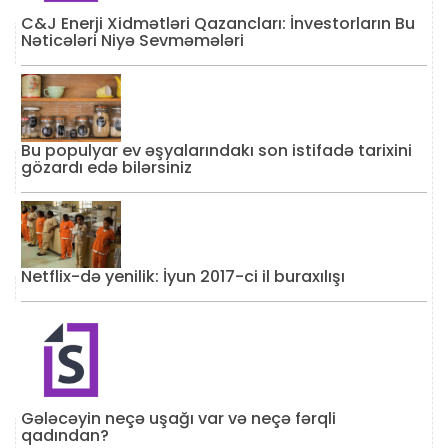
C&J Enerji Xidmətləri Qazancları: İnvestorların Bu
Nəticələri Niyə Sevməmələri
Bu populyar ev əşyalarındakı son istifadə tarixini
gözardı edə bilərsiniz
Netflix-də yenilik: İyun 2017-ci il buraxılışı
Gələcəyin neçə uşağı var və neçə fərqli
qadından?