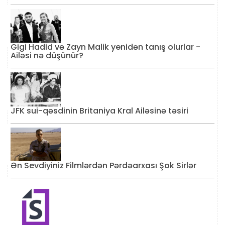
Gigi Hadid və Zayn Malik yenidən tanış olurlar -
Ailəsi nə düşünür?
JFK sui-qəsdinin Britaniya Kral Ailəsinə təsiri
Ən Sevdiyiniz Filmlərdən Pərdəarxası Şok Sirlər