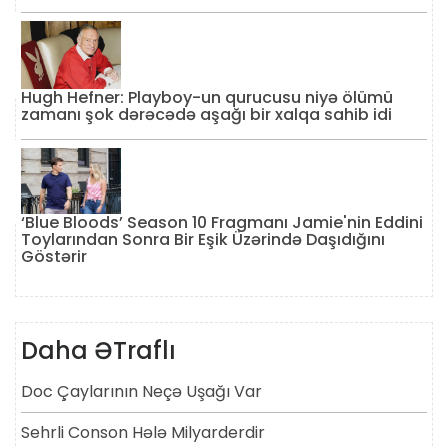
Hugh Hefner: Playboy-un qurucusu niyə ölümü
zamanı şok dərəcədə aşağı bir xalqa sahib idi
‘Blue Bloods’ Season 10 Fragmanı Jamie'nin Eddini
Toylarından Sonra Bir Eşik Üzərində Daşıdığını
Göstərir
Daha ƏTraflı
Doc Çaylarının Neçə Uşağı Var
Sehrli Conson Hələ Milyarderdir