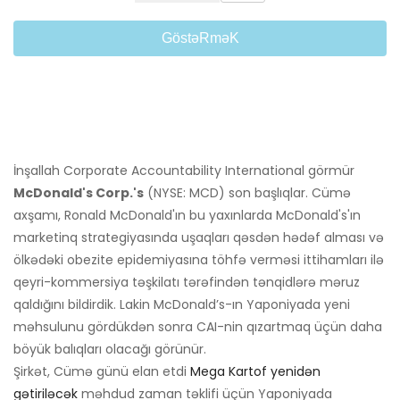
GöstəRməK
İnşallah Corporate Accountability International görmür
McDonald's Corp.'s
(NYSE: MCD) son başlıqlar. Cümə
axşamı, Ronald McDonald'ın bu yaxınlarda McDonald's'ın
marketinq strategiyasında uşaqları qəsdən hədəf alması və
ölkədəki obezite epidemiyasına töhfə verməsi ittihamları ilə
qeyri-kommersiya təşkilatı tərəfindən tənqidlərə məruz
qaldığını bildirdik. Lakin McDonald’s-ın Yaponiyada yeni
məhsulunu gördükdən sonra CAI-nin qızartmaq üçün daha
böyük balıqları olacağı görünür.
Şirkət, Cümə günü elan etdi
Mega Kartof yenidən
gətiriləcək
məhdud zaman təklifi üçün Yaponiyada