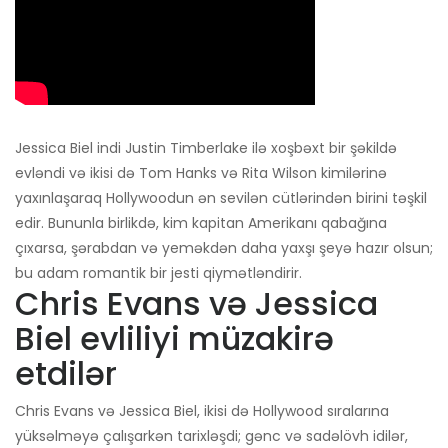
Jessica Biel indi Justin Timberlake ilə xoşbəxt bir şəkildə
evləndi və ikisi də Tom Hanks və Rita Wilson kimilərinə
yaxınlaşaraq Hollywoodun ən sevilən cütlərindən birini təşkil
edir. Bununla birlikdə, kim kapitan Amerikanı qabağına
çıxarsa, şərabdan və yeməkdən daha yaxşı şeyə hazır olsun;
bu adam romantik bir jesti qiymətləndirir.
Chris Evans və Jessica
Biel evliliyi müzakirə
etdilər
Chris Evans və Jessica Biel, ikisi də Hollywood sıralarına
yüksəlməyə çalışarkən tarixləşdi; gənc və sadəlövh idilər,