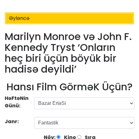
Əyləncə
Marilyn Monroe və John F.
Kennedy Tryst ‘Onların
heç biri üçün böyük bir
hadisə deyildi’
Hansı Film GörməK Üçün?
HəFtəNin
Günü:
Janr:
Növ:
Kino
Sıra