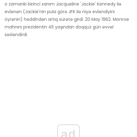
o zamanki birinci xanım Jacqueline 'Jackie' Kennedy ilə
evlənən (Jackie'nin pula görə JFK ilə niyə evləndiyini
öyrənin) həddindən artıq sürətə girdi. 20 May 1962. Monroe
mahnını prezidentin 45 yaşından doqquz gün əvvəl
səsləndirdi.
ad