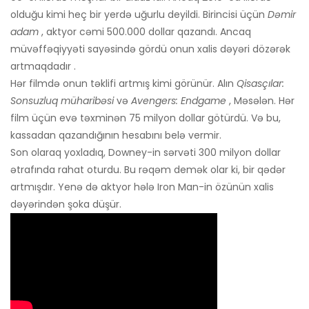
olduğu kimi heç bir yerdə uğurlu deyildi. Birincisi üçün
Dəmir
adam
, aktyor cəmi 500.000 dollar qazandı. Ancaq
müvəffəqiyyəti sayəsində gördü onun xalis dəyəri dözərək
artmaqdadır .
Hər filmdə onun təklifi artmış kimi görünür. Alın
Qisasçılar:
Sonsuzluq müharibəsi
və
Avengers: Endgame
, Məsələn. Hər
film üçün evə təxminən 75 milyon dollar götürdü. Və bu,
kassadan qazandığının hesabını belə vermir.
Son olaraq yoxladıq, Downey-in sərvəti 300 milyon dollar
ətrafında rahat oturdu. Bu rəqəm demək olar ki, bir qədər
artmışdır. Yenə də aktyor hələ Iron Man-in özünün xalis
dəyərindən şoka düşür.