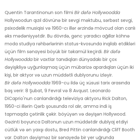
Quentin Tarantinonun son filmi
Bir dəfə Hollywoodda
Hollywoodun qızıl dövrünə bir sevgi məktubu, sərbəst sevgi,
psixodelik musiqisi və 1960-cı illər ərzində mövcud olan canlı
əks mədəniyyətdir. Bu dövrdə, gənc yaradıcı ağıllar köhnə
moda studiya rəhbərlərinin status-kvosunda inqilab etdikləri
üçün film sənayesi böyük bir təkamül keçirdi.
Bir dəfə
Hollywoodda
bir vaxtlar tanıdıqları dünyadakı bir çox
dəyişikliyə uyğunlaşmaq üçün mübarizə apardıqları üçün iki
kişi, bir aktyor və uzun müddətli dublyorunu izləyir.
Bir dəfə Hollywoodda
1969-cu ildə üç xüsusi tarix arasında
baş verir: 8 Şubat, 9 Fevral və 8 Avqust. Leonardo
DiCaprio'nun canlandırdığı televiziya aktyoru Rick Dalton,
1950-ci illərin Qərb şousunda rol alır, amma indi iş
tapmaqda çətinlik çəkir. böyüyən və dəyişən Hollywood.
Gəzinti boyunca Daltonun uzun müddətdir dublyaj etdiyi
cütlük və ən yaxşı dostu, Bred Pittin canlandırdığı Cliff Booth
var. Dalton dəyişməz bir sənayedə bir yer uğrunda