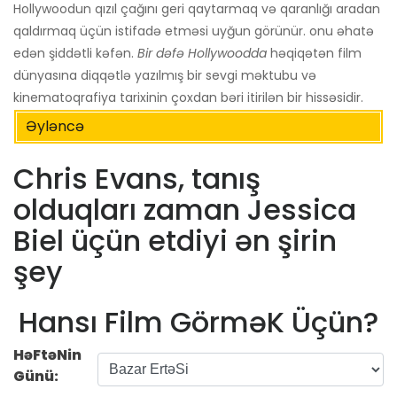
Hollywoodun qızıl çağını geri qaytarmaq və qaranlığı aradan
qaldırmaq üçün istifadə etməsi uyğun görünür. onu əhatə
edən şiddətli kəfən.
Bir dəfə Hollywoodda
həqiqətən film
dünyasına diqqətlə yazılmış bir sevgi məktubu və
kinematoqrafiya tarixinin çoxdan bəri itirilən bir hissəsidir.
Əyləncə
Chris Evans, tanış
olduqları zaman Jessica
Biel üçün etdiyi ən şirin
şey
Hansı Film GörməK Üçün?
HəFtəNin
Günü: