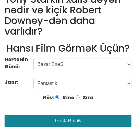
nədir və kiçik Robert
Downey-dən daha
varlıdır?
Hansı Film GörməK Üçün?
HəFtəNin
Günü:
Janr:
Növ:
Kino
Sıra
GöstəRməK