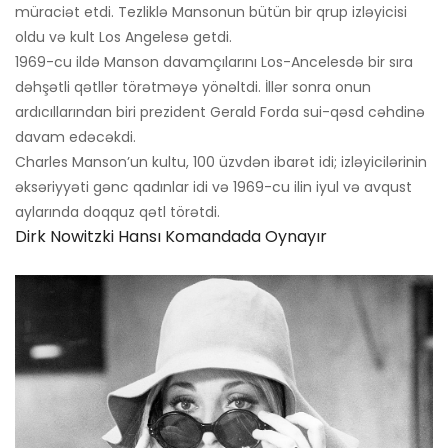
müraciət etdi. Tezliklə Mansonun bütün bir qrup izləyicisi
oldu və kult Los Angelesə getdi.
1969-cu ildə Manson davamçılarını Los-Ancelesdə bir sıra
dəhşətli qətllər törətməyə yönəltdi. İllər sonra onun
ardıcıllarından biri prezident Gerald Forda sui-qəsd cəhdinə
davam edəcəkdi.
Charles Manson’un kultu, 100 üzvdən ibarət idi; izləyicilərinin
əksəriyyəti gənc qadınlar idi və 1969-cu ilin iyul və avqust
aylarında doqquz qətl törətdi.
Dirk Nowitzki Hansı Komandada Oynayır