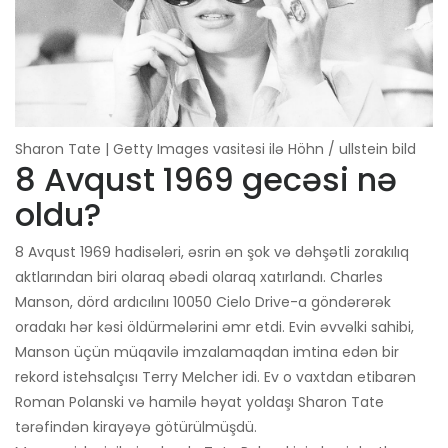
Sharon Tate | Getty Images vasitəsi ilə Höhn / ullstein bild
8 Avqust 1969 gecəsi nə
oldu?
8 Avqust 1969 hadisələri, əsrin ən şok və dəhşətli zorakılıq
aktlarından biri olaraq əbədi olaraq xatırlandı. Charles
Manson, dörd ardıcılını 10050 Cielo Drive-a göndərərək
oradakı hər kəsi öldürmələrini əmr etdi. Evin əvvəlki sahibi,
Manson üçün müqavilə imzalamaqdan imtina edən bir
rekord istehsalçısı Terry Melcher idi. Ev o vaxtdan etibarən
Roman Polanski və hamilə həyat yoldaşı Sharon Tate
tərəfindən kirayəyə götürülmüşdü.