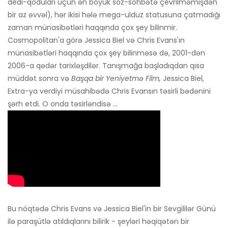
dedi-qoduları üçün ən böyük söz-söhbətə çevrilməmişdən
bir az əvvəl), hər ikisi hələ mega-ulduz statusuna çatmadığı
zaman münasibətləri haqqında çox şey bilinmir.
Cosmopolitan'a görə Jessica Biel və Chris Evans'ın
münasibətləri haqqında çox şey bilinməsə də, 2001-dən
2006-a qədər tarixləşdilər. Tanışmağa başladıqdan qısa
müddət sonra və
Başqa bir Yeniyetmə Film,
Jessica Biel,
Extra-ya verdiyi müsahibədə Chris Evansın təsirli bədənini
şərh etdi. O onda təsirləndisə ...
Bu nöqtədə Chris Evans və Jessica Biel'in bir Sevgililər Günü
ilə paraşütlə atıldıqlarını bilirik - şeyləri həqiqətən bir