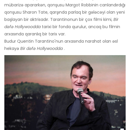
mübarizə apararkən, qonşusu Margot Robbinin canlandırdığı
qonşusu Sharon Tate, qarşında parlaq bir gələcəyi olan yeni
başlayan bir aktrisadır. Tarantinonun bir çox filmi kimi,
Bir
dəfə Hollywoodda
tarixi bir fonda qurulur, ancaq bu filmin
arxasında qaranlıq bir tarix var.
Budur Quentin Tarantino'nun arxasında narahat olan əsl
hekayə
Bir dəfə Hollywoodda
.