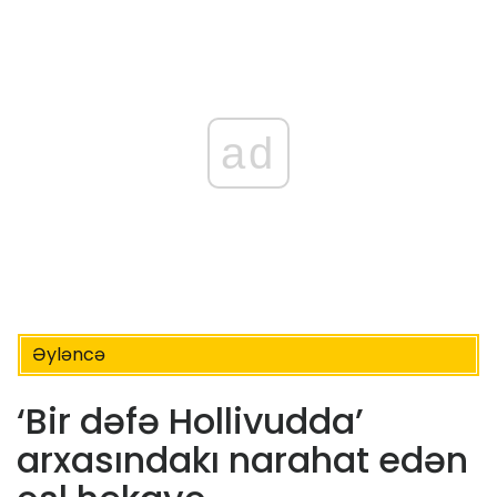
ad
Əyləncə
‘Bir dəfə Hollivudda’
arxasındakı narahat edən