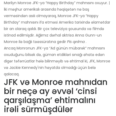
Marilyn Monroe JFK-ya “Happy Birthday” mahnısını oxuyur. |
İki məşhur amerikalı arasında həqiqətən nə baş
verməsindən asılı olmayaraq, Monroe JFK-ya “Happy
Birthday” mahnısını ifa etməsi Amerika tarixində əlamətdar
bir an olaraq qaldı. Bir çox televiziya şousunda və filmdə
istinad edilmişdir. Ağlımız dərhal aktrisa Anna Gunn-un
Monroe ilə bağlı təəssüratına gedir
Pis qırılma
.
Ancaq Monronun JFK-ya “Ad günün mübarək” mahnısını
oxuduğunu bilsək də, güman etdikləri sınağı əhatə edən
digər təfərrüatlar hələ bilinməyib və ehtimal ki, JFK, Monroe
və Jackie Kennedy'nin həyatda olmadığı üçün belə
qalacaq.
JFK və Monroe mahnıdan
bir neçə ay əvvəl ‘cinsi
qarşılaşma’ ehtimalını
irəli sürmüşdülər