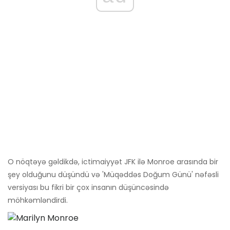
O nöqtəyə gəldikdə, ictimaiyyət JFK ilə Monroe arasında bir
şey olduğunu düşündü və 'Müqəddəs Doğum Günü' nəfəsli
versiyası bu fikri bir çox insanın düşüncəsində
möhkəmləndirdi.