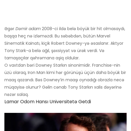
Əgər
Dəmir adam
2008-ci ildə belə böyük bir hit olmasaydı,
başqa heç nə izləməzdi. Bu səbəbdən, bütün Marvel
Sinematik Kainatı, kiçik Robert Downey-yə əsaslanır. Aktyor
Tony Stark-a belə ağıl, şəxsiyyət və ürək verdi. Və
tamaşaçılar qəhrəmana aşiq oldular.
O vaxtdan bəri Downey Starkın sinonimidir. Franchise-nin
üzü olaraq, Iron Man kimi hər görünüşü üçün daha böyük bir
maaş qazandı. Bəs Downey’in maaşı oynadığı obrazla necə
müqayisə olunur? Gəlin cənab Tony Starkın xalis dəyərinə
nəzər salaq.
Lamar Odom Hansı Universitetə ​​getdi