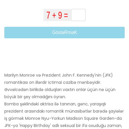
GöstəRməK
Marilyn Monroe və Prezident John F. Kennedy'nin (JFK)
romantikası on illərdir ictimai cazibə mənbəyidir.
Əvvəlcədən birlikdə olduqları vaxtın onlar üçün nə üçün
böyük bir şey olmadığını öyrən.
Bomba şəklindəki aktrisa ilə tanınan, gənc, yaraşıqlı
prezident arasındakı romantik münasibətlər barədə şayiələr
iş görmək Monroe Nyu-Yorkun Madison Square Garden-da
JFK-ya 'Happy Birthday' adlı seksual bir ifa oxuduğu zaman,