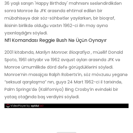
36 yaşlı sarışın 'Happy Birthday' mahnısını səsləndirdikdən
sonra Monroe ilə JFK arasında ehtimal edilən bir
mübahisəyə dair söz-söhbətlər yayılarkən, bir bioqraf,
ikisinin birlikdə olduğu vaxtın 1962-ci ilin may ayına
yaxınlaşdığını söylədi.
Nfl Komandası Reggie Bush Nə Üçün Oynayır
2001 kitabında,
Marilyn Monroe: Bioqrafiya
, müəllif Donald
Spoto, 1961 oktyabr və 1962 avqust ayları arasında JFK və
Monroe ümumilikdə dörd dəfə görüşdüklərini söylədi.
Monroe’nin masajçısı Ralph Roberts’in, söz mövzusu yeganə
“seksual qarşılaşma” nın, guya 24 Mart 1962-ci il tarixində,
Palm Springs’də (Kaliforniya) Bing Crosby’in evindəki bir
yataq otağında baş verdiyini söylədi.