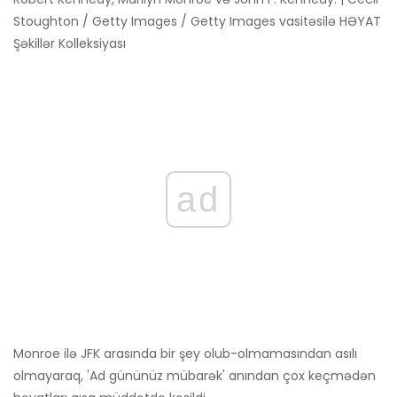
Stoughton / Getty Images / Getty Images vasitəsilə HƏYAT
Şəkillər Kolleksiyası
ad
Monroe ilə JFK arasında bir şey olub-olmamasından asılı
olmayaraq, 'Ad gününüz mübarək' anından çox keçmədən