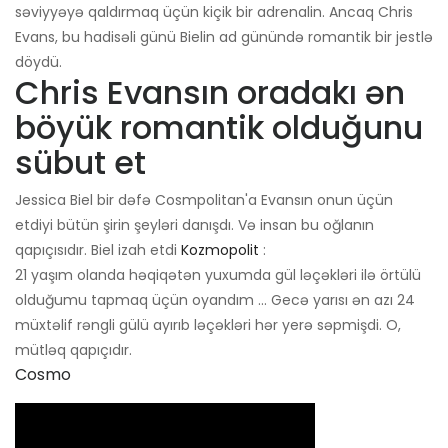
səviyyəyə qaldırmaq üçün kiçik bir adrenalin. Ancaq Chris
Evans, bu hadisəli günü Bielin ad günündə romantik bir jestlə
döydü.
Chris Evansın oradakı ən
böyük romantik olduğunu
sübut et
Jessica Biel bir dəfə Cosmpolitan'a Evansın onun üçün
etdiyi bütün şirin şeyləri danışdı. Və insan bu oğlanın
qapıçısıdır. Biel izah etdi
Kozmopolit
:
21 yaşım olanda həqiqətən yuxumda gül ləçəkləri ilə örtülü
olduğumu tapmaq üçün oyandım ... Gecə yarısı ən azı 24
müxtəlif rəngli gülü ayırıb ləçəkləri hər yerə səpmişdi. O,
mütləq qapıçıdır.
Cosmo