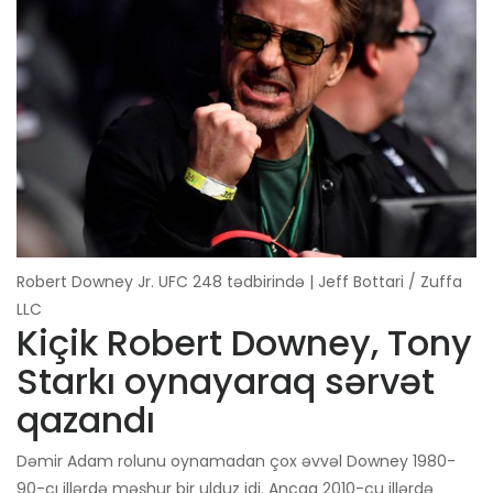
Robert Downey Jr. UFC 248 tədbirində | Jeff Bottari / Zuffa
LLC
Kiçik Robert Downey, Tony
Starkı oynayaraq sərvət
qazandı
Dəmir Adam rolunu oynamadan çox əvvəl Downey 1980-
90-cı illərdə məşhur bir ulduz idi. Ancaq 2010-cu illərdə