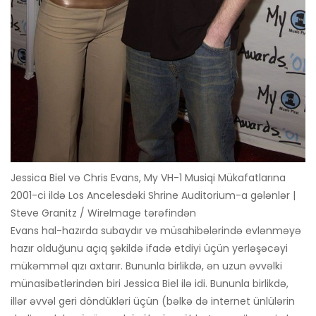
Jessica Biel və Chris Evans, My VH-1 Musiqi Mükafatlarına
2001-ci ildə Los Ancelesdəki Shrine Auditorium-a gələnlər |
Steve Granitz / WireImage tərəfindən
Evans hal-hazırda subaydır və müsahibələrində evlənməyə
hazır olduğunu açıq şəkildə ifadə etdiyi üçün yerləşəcəyi
mükəmməl qızı axtarır. Bununla birlikdə, ən uzun əvvəlki
münasibətlərindən biri Jessica Biel ilə idi. Bununla birlikdə,
illər əvvəl geri döndükləri üçün (bəlkə də internet ünlülərin