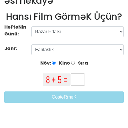
əsl hekayə
Hansı Film GörməK Üçün?
HəFtəNin
Günü:
Janr:
Növ:
Kino
Sıra
GöstəRməK