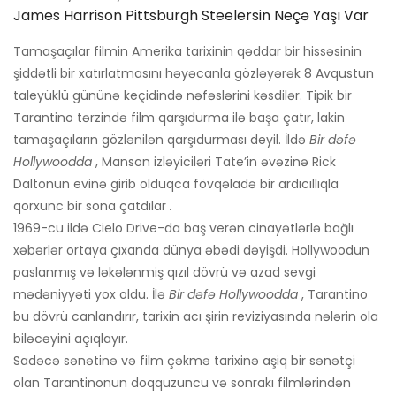
James Harrison Pittsburgh Steelersin Neçə Yaşı Var
Tamaşaçılar filmin Amerika tarixinin qəddar bir hissəsinin
şiddətli bir xatırlatmasını həyəcanla gözləyərək 8 Avqustun
taleyüklü gününə keçidində nəfəslərini kəsdilər. Tipik bir
Tarantino tərzində film qarşıdurma ilə başa çatır, lakin
tamaşaçıların gözlənilən qarşıdurması deyil. İldə
Bir dəfə
Hollywoodda
, Manson izləyiciləri Tate’in əvəzinə Rick
Daltonun evinə girib olduqca fövqəladə bir ardıcıllıqla
qorxunc bir sona çatdılar
.
1969-cu ildə Cielo Drive-da baş verən cinayətlərlə bağlı
xəbərlər ortaya çıxanda dünya əbədi dəyişdi. Hollywoodun
paslanmış və ləkələnmiş qızıl dövrü və azad sevgi
mədəniyyəti yox oldu. İlə
Bir dəfə Hollywoodda
, Tarantino
bu dövrü canlandırır, tarixin acı şirin reviziyasında nələrin ola
biləcəyini açıqlayır.
Sadəcə sənətinə və film çəkmə tarixinə aşiq bir sənətçi
olan Tarantinonun doqquzuncu və sonrakı filmlərindən