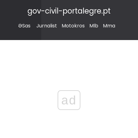
gov-civil-portalegre.pt
ƏSas
Jurnalist
Motokros
Mlb
Mma
ad