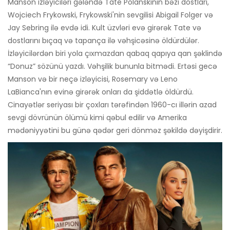
Manson izləyiciləri gələndə Tate Polanskinin bəzi dostları,
Wojciech Frykowski, Frykowski'nin sevgilisi Abigail Folger və
Jay Sebring ilə evdə idi. Kult üzvləri evə girərək Tate və
dostlarını bıçaq və tapança ilə vəhşicəsinə öldürdülər.
İzləyicilərdən biri yola çıxmazdan qabaq qapıya qan şəklində
“Donuz” sözünü yazdı. Vəhşilik bununla bitmədi. Ertəsi gecə
Manson və bir neçə izləyicisi, Rosemary və Leno
LaBianca'nın evinə girərək onları da şiddətlə öldürdü.
Cinayətlər seriyası bir çoxları tərəfindən 1960-cı illərin azad
sevgi dövrünün ölümü kimi qəbul edilir və Amerika
mədəniyyətini bu günə qədər geri dönməz şəkildə dəyişdirir.