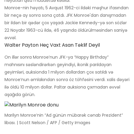
həyatları qısa müddətdə kəsildi.
Monroe-nin həyatı, 5 Avqust 1962-ci ildəki məşhur ifasından
bir neçə ay sonra sona çatdı. JFK Monroe'dan danışmadan
bir ildən bir qədər çox yaşadı Jackie Kennedy-yə son sözlər
22 Noyabr 1963-cü ildə, 46 yaşında öldürülməsindən saniyə
əvvəl.
Walter Payton Heç Vaxt Asan Təklif Deyil
On illər sonra Monroe’nun JFK-ya “Happy Birthday”
mahnısını səsləndirərkən geyindiyi, ikonik parıldayan
geyimləri, auksionda 1 milyon dollardan çox satıldı və
Monroe’nun əmlakından sonra öz töhfəsini verdi. xalis dəyəri
ilə öldü 10 milyon dollar. Paltar auksiona çıxmadan əvvəl
aşağıda görün.
Marilyn Monroe’nin “Ad günün mübarək cənab Prezident”
libası. | Scott Nelson / AFP / Getty Images