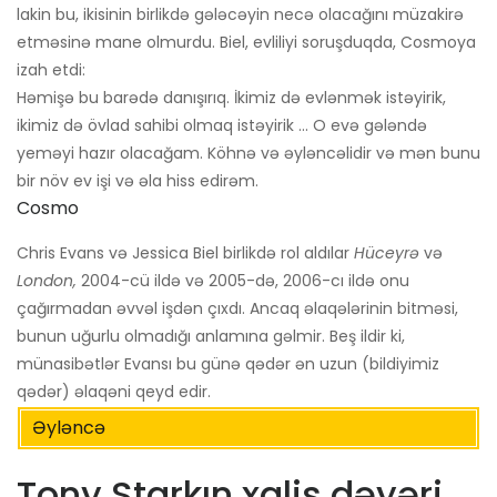
lakin bu, ikisinin birlikdə gələcəyin necə olacağını müzakirə
etməsinə mane olmurdu. Biel, evliliyi soruşduqda, Cosmoya
izah etdi:
Həmişə bu barədə danışırıq. İkimiz də evlənmək istəyirik,
ikimiz də övlad sahibi olmaq istəyirik ... O evə gələndə
yeməyi hazır olacağam. Köhnə və əyləncəlidir və mən bunu
bir növ ev işi və əla hiss edirəm.
Cosmo
Chris Evans və Jessica Biel birlikdə rol aldılar
Hüceyrə
və
London,
2004-cü ildə və 2005-də, 2006-cı ildə onu
çağırmadan əvvəl işdən çıxdı. Ancaq əlaqələrinin bitməsi,
bunun uğurlu olmadığı anlamına gəlmir. Beş ildir ki,
münasibətlər Evansı bu günə qədər ən uzun (bildiyimiz
qədər) əlaqəni qeyd edir.
Əyləncə
Tony Starkın xalis dəyəri