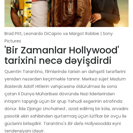
Brad Pitt, Leonardo DiCaprio və Margot Robbie | Sony
Pictures
'Bir Zamanlar Hollywood'
tarixini necə dəyişdirdi
Quentin Tarantino, filmlərində tarixin ən dəhşətli tərəflərini
yenidən nəzərdən keçirməklə tanınır. Mərkəzi süjet
Məzlum
Basterds
Adolf Hitlerin vəhşicəsinə öldürülməsi ilə sona
çatan II Dünya Müharibəsi dövründə Nazi liderlərindən
intiqam tapşırığı üçün bir qrup Yəhudi əsgərinin ətrafında
dönür. İldə
Django Unchained
, azad edilmiş bir kölə, arvadını
psixotik əkin sahibindən qurtarmaq üçün lütfkar bir ovçu ilə
güclərini birləşdirir. Tarantino's
Bir dəfə Hollywoodda
eyni
tendensiyanı izləyir.