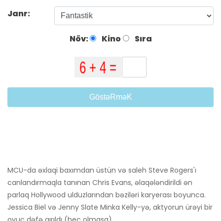
Janr:
Növ:
Kino
Sıra
GöstəRməK
MCU-da əxlaqi baxımdan üstün və saleh Steve Rogers'ı
canlandırmaqla tanınan Chris Evans, əlaqələndirildi ən
parlaq Hollywood ulduzlarından bəziləri karyerası boyunca.
Jessica Biel və Jenny Slate Minka Kelly-yə, aktyorun ürəyi bir
ovuc dəfə qırıldı (heç olmasa).