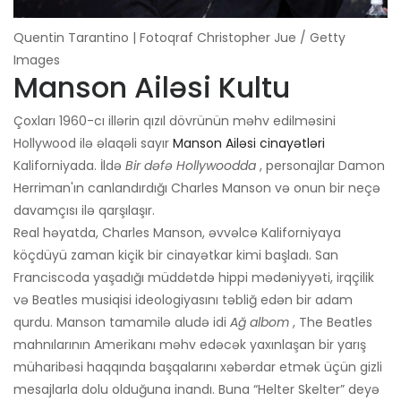
Quentin Tarantino | Fotoqraf Christopher Jue / Getty
Images
Manson Ailəsi Kultu
Çoxları 1960-cı illərin qızıl dövrünün məhv edilməsini
Hollywood ilə əlaqəli sayır
Manson Ailəsi cinayətləri
Kaliforniyada. İldə
Bir dəfə Hollywoodda
, personajlar Damon
Herriman'ın canlandırdığı Charles Manson və onun bir neçə
davamçısı ilə qarşılaşır.
Real həyatda, Charles Manson, əvvəlcə Kaliforniyaya
köçdüyü zaman kiçik bir cinayətkar kimi başladı. San
Franciscoda yaşadığı müddətdə hippi mədəniyyəti, irqçilik
və Beatles musiqisi ideologiyasını təbliğ edən bir adam
qurdu. Manson tamamilə aludə idi
Ağ albom
, The Beatles
mahnılarının Amerikanı məhv edəcək yaxınlaşan bir yarış
müharibəsi haqqında başqalarını xəbərdar etmək üçün gizli
mesajlarla dolu olduğuna inandı. Buna “Helter Skelter” deyə