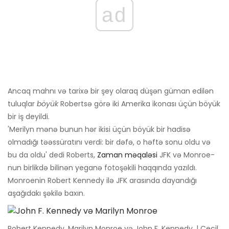
ad
Ancaq mahnı və tarixə bir şey olaraq düşən güman edilən
tuluqlar
böyük
Robertsə görə iki Amerika ikonası üçün böyük
bir iş deyildi.
'Merilyn mənə bunun hər ikisi üçün böyük bir hadisə
olmadığı təəssüratını verdi: bir dəfə, o həftə sonu oldu və
bu da oldu' dedi Roberts,
Zaman məqaləsi
JFK və Monroe-
nun birlikdə bilinən yeganə fotoşəkili haqqında yazıldı.
Monroenin Robert Kennedy ilə JFK arasında dayandığı
aşağıdakı şəkilə baxın.
Robert Kennedy, Marilyn Monroe və John F. Kennedy. | Cecil