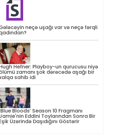
Gələcəyin neçə uşağı var və neçə fərqli
qadından?
Hugh Hefner: Playboy-un qurucusu niyə
ölümü zamanı şok dərəcədə aşağı bir
xalqa sahib idi
‘Blue Bloods’ Season 10 Fragmanı
Jamie'nin Eddini Toylarından Sonra Bir
Eşik Üzərində Daşıdığını Göstərir