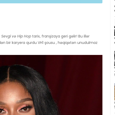
r
Sevgi və Hip Hop
tarix, franşizaya geri gəlir! Bu illər
dən bir karyera qurdu VH1 şousu , həqiqətən unudulmaz