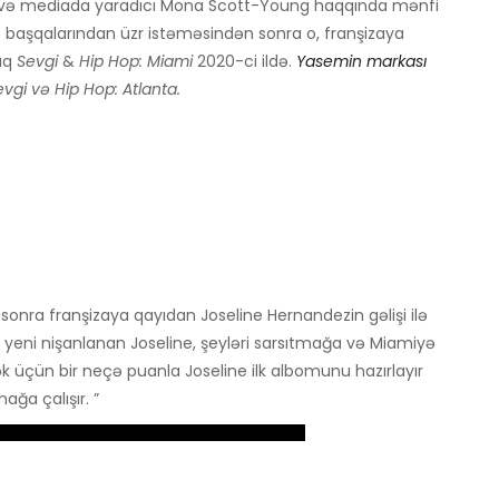
etdi və mediada yaradıcı Mona Scott-Young haqqında mənfi
 və başqalarından üzr istəməsindən sonra o, franşizaya
caq
Sevgi
&
Hip Hop: Miami
2020-ci ildə.
Yasemin markası
evgi və Hip Hop: Atlanta.
 sonra franşizaya qayıdan Joseline Hernandezin gəlişi ilə
 ilə yeni nişanlanan Joseline, şeyləri sarsıtmağa və Miamiyə
ək üçün bir neçə puanla Joseline ilk albomunu hazırlayır
ğa çalışır. ”