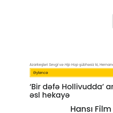
Azarkeşləri
Sevgi və Hip Hop
şübhəsiz ki, Hernan
Əyləncə
‘Bir dəfə Hollivudda’ 
əsl hekayə
Hansı Fil