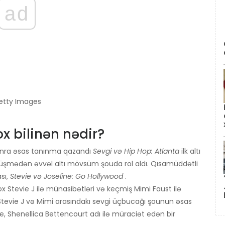
ad
Getty Images
x bilinən nədir?
sonra əsas tanınma qazandı
Sevgi və Hip Hop: Atlanta
ilk altı
a düşmədən əvvəl altı mövsüm şouda rol aldı. Qısamüddətli
sı,
Stevie və Joseline: Go Hollywood
.
x Stevie J ilə münasibətləri və keçmiş Mimi Faust ilə
, Stevie J və Mimi arasındakı sevgi üçbucağı şounun əsas
ine, Shenellica Bettencourt adı ilə müraciət edən bir