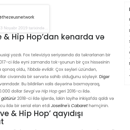
 @thezeusnetwork
oyabr 2019 tarixində 16:30 PST
ve & Hip Hop’dan kənarda və
siqi yazdı. Fox televiziya seriyasında da təkrarlanan bir
 2017-ci ildə eyni zamanda tok-şounun bir çox hissəsinin
da qonaq oldu,
Tibbdə evlidir.
Çox səyləri üzündən,
ar civarında bir sərvətə sahib olduğunu söyləyir.
Digər
arındadır. Bu bildirilən xalis dəyərinə baxmayaraq,
.000 dollar
Sevgi və Hip Hop
geri 2016-cı ildə.
 götürür
2018-ci ildə işlərdə, lakin layihə inkişafda qaldı və
 ildə bir serial elan etdi
Joseline's Cabaret
həmçinin.
ve & Hip Hop’ qayıdışı
t