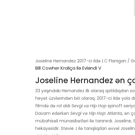
Joseline Hernandez 2017-ci ildə | C Flanigan / 
Bill Cowher Kraliça Ilə Evləndi V
Joseline Hernandez ən ço
33 yaşındakı Hernandez ilk olaraq qatıldıqdan 
heyət üzvlərindən biri olaraq. 2017-ci ildə yol
filmdə də rol aldı
Sevgi və Hip Hop
spinoff seriya
Davam edərkən
Sevgi və Hip Hop: Atlanta,
ən ço
mübahisəli münasibətləri ilə tanınırdı. Joseline
hekayəsidir. Stevie J ilə tanışlıqdan əvvəl Josel