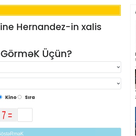
line Hernandez-in xalis
m GörməK Üçün?
Kino
Sıra
GöstəRməK