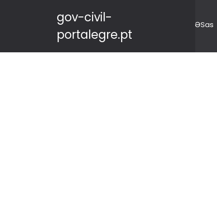
gov-civil-
ƏSas
portalegre.pt