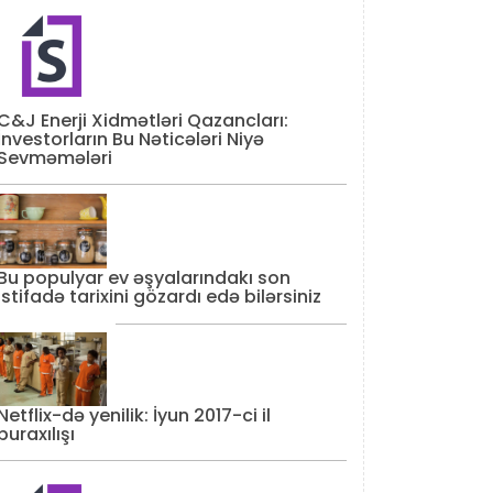
C&J Enerji Xidmətləri Qazancları:
İnvestorların Bu Nəticələri Niyə
Sevməmələri
Bu populyar ev əşyalarındakı son
istifadə tarixini gözardı edə bilərsiniz
Netflix-də yenilik: İyun 2017-ci il
buraxılışı