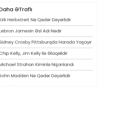
Daha ƏTraflı
Kirk Herbstreit Nə Qədər Dəyərlidir
Lebron Jamesin Əsl Adı Nədir
Sidney Crosby Pittsburqda Harada Yaşayır
Chip Kelly, Jim Kelly Ilə Əlaqəlidir
Michael Strahan Kiminlə Nişanlandı
John Madden Nə Qədər Dəyərlidir