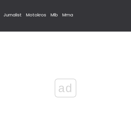
Jurnalist
Motokros
Mlb
Mma
ad