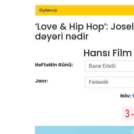
Əyləncə
‘Love & Hip Hop’: Jose
dəyəri nədir
Hansı Fil
HəFtəNin Günü:
Janr:
Növ: