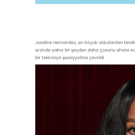
Joseline Hernandez, ən böyük ulduzlardan biridi
ərzində yalnız bir şeydən daha çoxunu əhatə e
bir televiziya şəxsiyyətinə çevrildi.