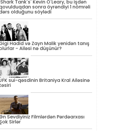
'Shark Tank's' Kevin O'Leary, bu işdən
qovulduqdan sonra öyrəndiyi 1 nömrəli
dərs olduğunu söylədi
Gigi Hadid və Zayn Malik yenidən tanış
olurlar - Ailəsi nə düşünür?
JFK sui-qəsdinin Britaniya Kral Ailəsinə
təsiri
Ən Sevdiyiniz Filmlərdən Pərdəarxası
Şok Sirlər