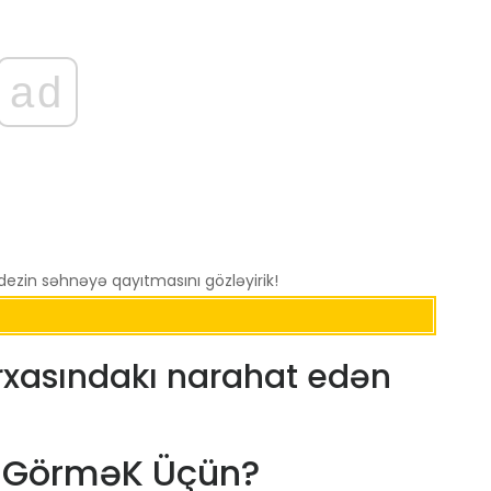
ad
dezin səhnəyə qayıtmasını gözləyirik!
arxasındakı narahat edən
m GörməK Üçün?