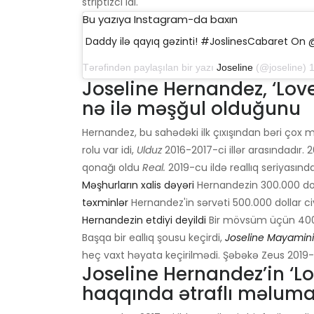
striptizci idi.
Bu yazıya Instagram-da baxın
Daddy ilə qayıq gəzinti! #JoslinesCabaret On
Tərəfindən paylaşılan bir yazı
Joseline
(@joseline) 13 N
Joseline Hernandez, ‘Lo
nə ilə məşğul olduğunu
Hernandez, bu sahədəki ilk çıxışından bəri çox mu
rolu var idi,
Ulduz
2016-2017-ci illər arasındadır.
qonağı oldu
Real.
2019-cu ildə reallıq seriyasın
Məşhurların xalis dəyəri
Hernandezin 300.000 doll
təxminlər
Hernandez'in sərvəti 500.000 dollar civ
Hernandezin etdiyi deyildi
Bir mövsüm üçün 400
Başqa bir eallıq şousu keçirdi,
Joseline Mayamini
heç vaxt həyata keçirilmədi. Şəbəkə Zeus 2019-cu
Joseline Hernandez’in ‘Lo
haqqında ətraflı məluma