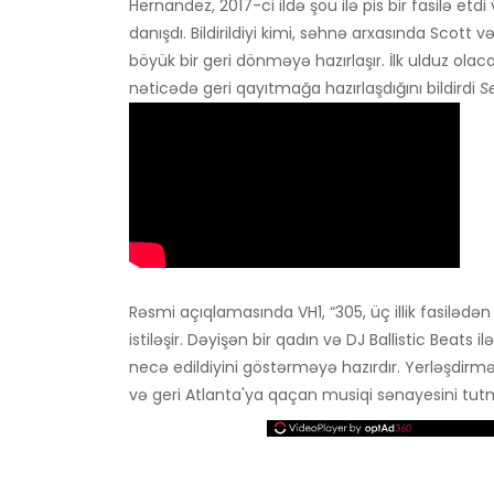
Hernandez, 2017-ci ildə şou ilə pis bir fasilə 
danışdı. Bildirildiyi kimi, səhnə arxasında Scott
böyük bir geri dönməyə hazırlaşır. İlk ulduz ola
nəticədə geri qayıtmağa hazırlaşdığını bildirdi
S
Rəsmi açıqlamasında VH1, “305, üç illik fasilədən
istiləşir. Dəyişən bir qadın və DJ Ballistic Beats
necə edildiyini göstərməyə hazırdır. Yerləşdirm
və geri Atlanta'ya qaçan musiqi sənayesini tutma