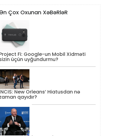
Ən Çox Oxunan XəBəRləR
Project Fi: Google-un Mobil Xidməti
sizin üçün uyğundurmu?
‘NCIS: New Orleans’ Hiatusdan nə
zaman qayıdır?