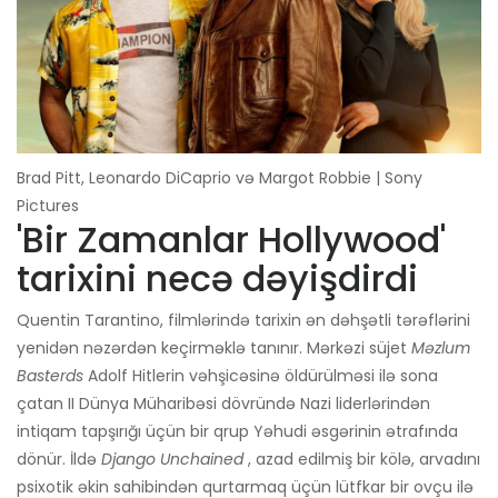
Brad Pitt, Leonardo DiCaprio və Margot Robbie | Sony
Pictures
'Bir Zamanlar Hollywood'
tarixini necə dəyişdirdi
Quentin Tarantino, filmlərində tarixin ən dəhşətli tərəflərini
yenidən nəzərdən keçirməklə tanınır. Mərkəzi süjet
Məzlum
Basterds
Adolf Hitlerin vəhşicəsinə öldürülməsi ilə sona
çatan II Dünya Müharibəsi dövründə Nazi liderlərindən
intiqam tapşırığı üçün bir qrup Yəhudi əsgərinin ətrafında
dönür. İldə
Django Unchained
, azad edilmiş bir kölə, arvadını
psixotik əkin sahibindən qurtarmaq üçün lütfkar bir ovçu ilə