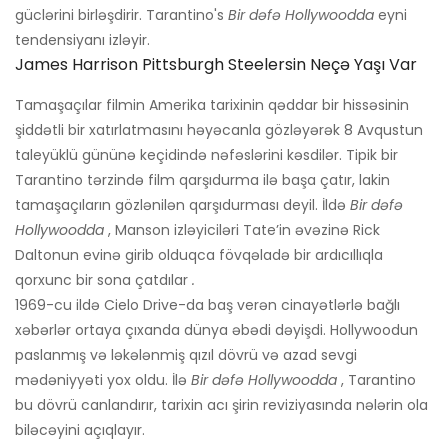
güclərini birləşdirir. Tarantino's
Bir dəfə Hollywoodda
eyni
tendensiyanı izləyir.
James Harrison Pittsburgh Steelersin Neçə Yaşı Var
Tamaşaçılar filmin Amerika tarixinin qəddar bir hissəsinin
şiddətli bir xatırlatmasını həyəcanla gözləyərək 8 Avqustun
taleyüklü gününə keçidində nəfəslərini kəsdilər. Tipik bir
Tarantino tərzində film qarşıdurma ilə başa çatır, lakin
tamaşaçıların gözlənilən qarşıdurması deyil. İldə
Bir dəfə
Hollywoodda
, Manson izləyiciləri Tate’in əvəzinə Rick
Daltonun evinə girib olduqca fövqəladə bir ardıcıllıqla
qorxunc bir sona çatdılar
.
1969-cu ildə Cielo Drive-da baş verən cinayətlərlə bağlı
xəbərlər ortaya çıxanda dünya əbədi dəyişdi. Hollywoodun
paslanmış və ləkələnmiş qızıl dövrü və azad sevgi
mədəniyyəti yox oldu. İlə
Bir dəfə Hollywoodda
, Tarantino
bu dövrü canlandırır, tarixin acı şirin reviziyasında nələrin ola
biləcəyini açıqlayır.