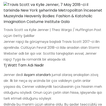
Travis Scott və Kylie Jenner | Theo Wargo / Huffington Post
üçün Getty Şəkillər
Jenner rapçi ilə görüşməyə başladı Travis Scott 2017-ci ilin
aprelində. Cütlüyün Fevral 2018-ci ildə anadan olan Stormi
Webster adlı bir qızı var. Scottla tanışlıqdan əvvəl, Jenner
rapçi Tyga ilə romantik bir əlaqədə idi.
Tj Watt Tam Adı Nədir
Jenner dedi
Axşam standartı
jurnal olaraq analıqdan zövq
alır. İlk bir neçə ay ərzində bir çox valideyn çətin anlar
yaşasa da, Cenner valideynlik təcrübəsinin çox hissinin meh
olduğunu söylədi. Onun üçün çətin olan hissə, işləyəndə qızı
tərk etməli olduğunu söyləyir.
Əslində bu mənim üçün əksinə oldu. Bu qədər təəccüblü və