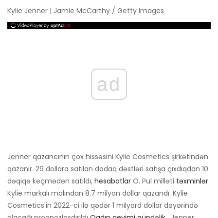
Kylie Jenner | Jamie McCarthy / Getty Images
ad
Jenner qazancının çox hissəsini Kylie Cosmetics şirkətindən
qazanır. 29 dollara satılan dodaq dəstləri satışa çıxdıqdan 10
dəqiqə keçmədən satıldı,
hesabatlar
O. Pul milləti
təxminlər
Kylie markalı malından 8.7 milyon dollar qazandı. Kylie
Cosmetics'in 2022-ci ilə qədər 1 milyard dollar dəyərində
olacağı proqnozlaşdırıldı
Qadın geyimi gündəlik
. Jenner,