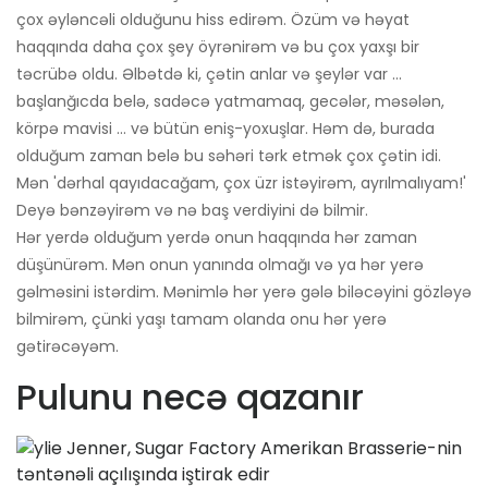
çox əyləncəli olduğunu hiss edirəm. Özüm və həyat
haqqında daha çox şey öyrənirəm və bu çox yaxşı bir
təcrübə oldu. Əlbətdə ki, çətin anlar və şeylər var ...
başlanğıcda belə, sadəcə yatmamaq, gecələr, məsələn,
körpə mavisi ... və bütün eniş-yoxuşlar. Həm də, burada
olduğum zaman belə bu səhəri tərk etmək çox çətin idi.
Mən 'dərhal qayıdacağam, çox üzr istəyirəm, ayrılmalıyam!'
Deyə bənzəyirəm və nə baş verdiyini də bilmir.
Hər yerdə olduğum yerdə onun haqqında hər zaman
düşünürəm. Mən onun yanında olmağı və ya hər yerə
gəlməsini istərdim. Mənimlə hər yerə gələ biləcəyini gözləyə
bilmirəm, çünki yaşı tamam olanda onu hər yerə
gətirəcəyəm.
Pulunu necə qazanır