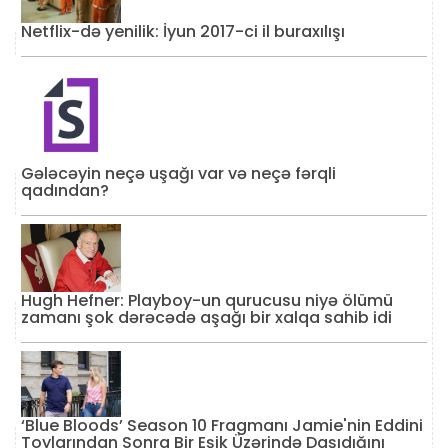
Netflix-də yenilik: İyun 2017-ci il buraxılışı
Gələcəyin neçə uşağı var və neçə fərqli
qadından?
Hugh Hefner: Playboy-un qurucusu niyə ölümü
zamanı şok dərəcədə aşağı bir xalqa sahib idi
‘Blue Bloods’ Season 10 Fragmanı Jamie'nin Eddini
Toylarından Sonra Bir Eşik Üzərində Daşıdığını