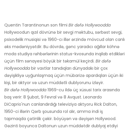
Quentin Tarantinonun son filmi
Bir dəfə Hollywoodda
Hollywoodun qızıl dövrünə bir sevgi məktubu, sərbəst sevgi,
psixodelik musiqisi və 1960-cı illər ərzində mövcud olan canlı
əks mədəniyyətdir. Bu dövrdə, gənc yaradıcı ağıllar köhnə
moda studiya rəhbərlərinin status-kvosunda inqilab etdikləri
üçün film sənayesi böyük bir təkamül keçirdi.
Bir dəfə
Hollywoodda
bir vaxtlar tanıdıqları dünyadakı bir çox
dəyişikliyə uyğunlaşmaq üçün mübarizə apardıqları üçün iki
kişi, bir aktyor və uzun müddətli dublyorunu izləyir.
Bir dəfə Hollywoodda
1969-cu ildə üç xüsusi tarix arasında
baş verir: 8 Şubat, 9 Fevral və 8 Avqust. Leonardo
DiCaprio'nun canlandırdığı televiziya aktyoru Rick Dalton,
1950-ci illərin Qərb şousunda rol alır, amma indi iş
tapmaqda çətinlik çəkir. böyüyən və dəyişən Hollywood.
Gəzinti boyunca Daltonun uzun müddətdir dublyaj etdiyi