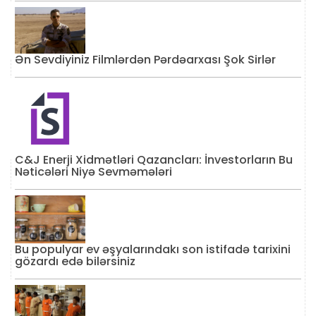
Ən Sevdiyiniz Filmlərdən Pərdəarxası Şok Sirlər
C&J Enerji Xidmətləri Qazancları: İnvestorların Bu
Nəticələri Niyə Sevməmələri
Bu populyar ev əşyalarındakı son istifadə tarixini
gözardı edə bilərsiniz