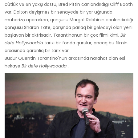
cütlük və ən yaxşı dostu, Bred Pittin canlandırdığı Cliff Booth
var. Dalton dəyişməz bir sənayedə bir yer uğrunda
mübarizə apararkən, qonşusu Margot Robbinin canlandırdığı
qonşusu Sharon Tate, qarşında parlaq bir gələcəyi olan yeni
başlayan bir aktrisadır. Tarantinonun bir çox filmi kimi,
Bir
dəfə Hollywoodda
tarixi bir fonda qurulur, ancaq bu filmin
arxasında qaranlıq bir tarix var.
Budur Quentin Tarantino'nun arxasında narahat olan əsl
hekayə
Bir dəfə Hollywoodda
.