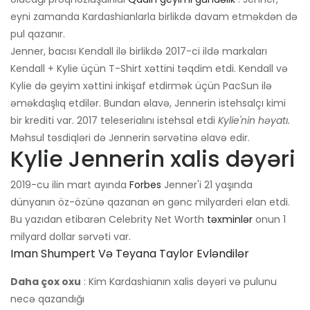
eyni zamanda Kardashianlarla birlikdə davam etməkdən də
pul qazanır.
Jenner, bacısı Kendall ilə birlikdə 2017-ci ildə markaları
Kendall + Kylie üçün T-Shirt xəttini təqdim etdi. Kendall və
Kylie də geyim xəttini inkişaf etdirmək üçün PacSun ilə
əməkdaşlıq etdilər. Bundan əlavə, Jennerin istehsalçı kimi
bir krediti var. 2017 teleserialını istehsal etdi
Kylie'nin həyatı.
Məhsul təsdiqləri də Jennerin sərvətinə əlavə edir.
Kylie Jennerin xalis dəyəri
2019-cu ilin mart ayında
Forbes
Jenner'i 21 yaşında
dünyanın öz-özünə qazanan ən gənc milyarderi elan etdi.
Bu yazıdan etibarən Celebrity Net Worth
təxminlər
onun 1
milyard dollar sərvəti var.
Iman Shumpert Və Teyana Taylor Evləndilər
Daha çox oxu
: Kim Kardashianın xalis dəyəri və pulunu
necə qazandığı