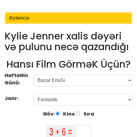
Əyləncə
Kylie Jenner xalis dəyəri
və pulunu necə qazandığı
Hansı Film GörməK Üçün?
HəFtəNin
Günü:
Janr:
Növ:
Kino
Sıra