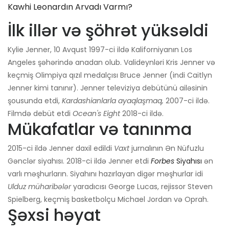
Kawhi Leonardın Arvadı Varmı?
İlk illər və şöhrət yüksəldi
Kylie Jenner, 10 Avqust 1997-ci ildə Kaliforniyanın Los
Angeles şəhərində anadan olub. Valideynləri Kris Jenner və
keçmiş Olimpiya qızıl medalçısı Bruce Jenner (indi Caitlyn
Jenner kimi tanınır). Jenner televiziya debütünü ailəsinin
şousunda etdi,
Kardashianlarla ayaqlaşmaq,
2007-ci ildə.
Filmdə debüt etdi
Ocean's Eight
2018-ci ildə.
Mükafatlar və tanınma
2015-ci ildə Jenner daxil edildi
Vaxt
jurnalının Ən Nüfuzlu
Gənclər siyahısı. 2018-ci ildə Jenner etdi
Forbes
Siyahısı
ən
varlı məşhurların. Siyahını hazırlayan digər məşhurlar idi
Ulduz müharibələr
yaradıcısı George Lucas, rejissor Steven
Spielberg, keçmiş basketbolçu Michael Jordan və Oprah.
Şəxsi həyat