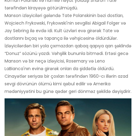
Roman Polanski və hamilə həyat yoldaşı Sharon Tate
tərəfindən kirayəyə götürülmüşdü.
Manson izləyiciləri gələndə Tate Polanskinin bəzi dostları,
Wojciech Frykowski, Frykowski'nin sevgilisi Abigail Folger və
Jay Sebring ilə evdə idi. Kult üzvləri evə girərək Tate və
dostlarını bıçaq və tapança ilə vəhşicəsinə öldürdülər.
İzləyicilərdən biri yola çıxmazdan qabaq qapıya qan şəklində
“Donuz” sözünü yazdı. Vəhşilik bununla bitmədi. Ertəsi gecə
Manson və bir neçə izləyicisi, Rosemary və Leno
LaBianca'nın evinə girərək onları da şiddətlə öldürdü.
Cinayətlər seriyası bir çoxları tərəfindən 1960-cı illərin azad
sevgi dövrünün ölümü kimi qəbul edilir və Amerika
mədəniyyətini bu günə qədər geri dönməz şəkildə dəyişdirir.