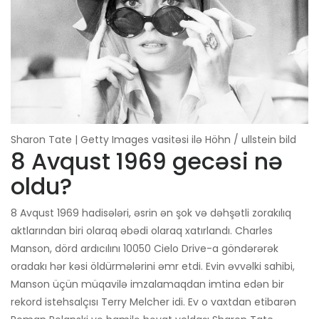
Sharon Tate | Getty Images vasitəsi ilə Höhn / ullstein bild
8 Avqust 1969 gecəsi nə
oldu?
8 Avqust 1969 hadisələri, əsrin ən şok və dəhşətli zorakılıq
aktlarından biri olaraq əbədi olaraq xatırlandı. Charles
Manson, dörd ardıcılını 10050 Cielo Drive-a göndərərək
oradakı hər kəsi öldürmələrini əmr etdi. Evin əvvəlki sahibi,
Manson üçün müqavilə imzalamaqdan imtina edən bir
rekord istehsalçısı Terry Melcher idi. Ev o vaxtdan etibarən