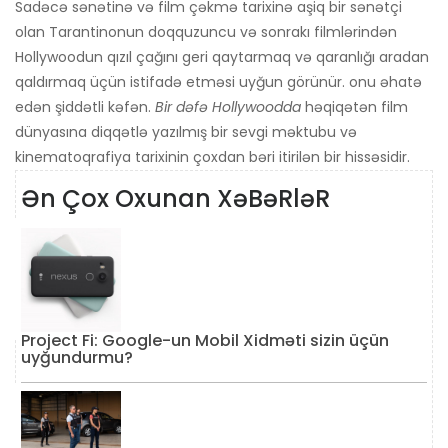
Sadəcə sənətinə və film çəkmə tarixinə aşiq bir sənətçi
olan Tarantinonun doqquzuncu və sonrakı filmlərindən
Hollywoodun qızıl çağını geri qaytarmaq və qaranlığı aradan
qaldırmaq üçün istifadə etməsi uyğun görünür. onu əhatə
edən şiddətli kəfən.
Bir dəfə Hollywoodda
həqiqətən film
dünyasına diqqətlə yazılmış bir sevgi məktubu və
kinematoqrafiya tarixinin çoxdan bəri itirilən bir hissəsidir.
Ən Çox Oxunan XəBəRləR
Project Fi: Google-un Mobil Xidməti sizin üçün
uyğundurmu?