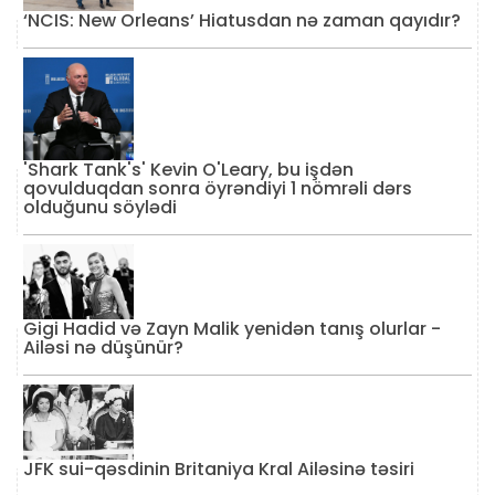
‘NCIS: New Orleans’ Hiatusdan nə zaman qayıdır?
'Shark Tank's' Kevin O'Leary, bu işdən
qovulduqdan sonra öyrəndiyi 1 nömrəli dərs
olduğunu söylədi
Gigi Hadid və Zayn Malik yenidən tanış olurlar -
Ailəsi nə düşünür?
JFK sui-qəsdinin Britaniya Kral Ailəsinə təsiri