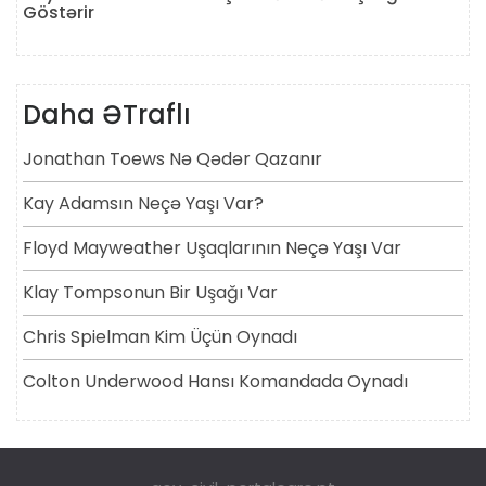
Göstərir
Daha ƏTraflı
Jonathan Toews Nə Qədər Qazanır
Kay Adamsın Neçə Yaşı Var?
Floyd Mayweather Uşaqlarının Neçə Yaşı Var
Klay Tompsonun Bir Uşağı Var
Chris Spielman Kim Üçün Oynadı
Colton Underwood Hansı Komandada Oynadı