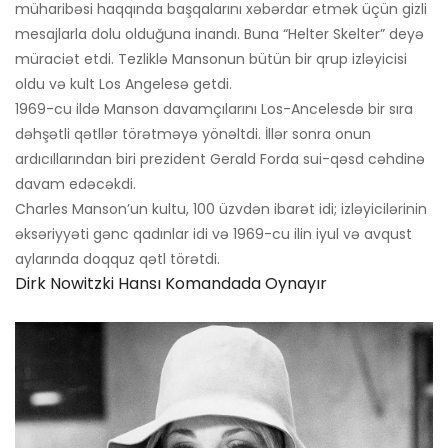
müharibəsi haqqında başqalarını xəbərdar etmək üçün gizli
mesajlarla dolu olduğuna inandı. Buna “Helter Skelter” deyə
müraciət etdi. Tezliklə Mansonun bütün bir qrup izləyicisi
oldu və kult Los Angelesə getdi.
1969-cu ildə Manson davamçılarını Los-Ancelesdə bir sıra
dəhşətli qətllər törətməyə yönəltdi. İllər sonra onun
ardıcıllarından biri prezident Gerald Forda sui-qəsd cəhdinə
davam edəcəkdi.
Charles Manson’un kultu, 100 üzvdən ibarət idi; izləyicilərinin
əksəriyyəti gənc qadınlar idi və 1969-cu ilin iyul və avqust
aylarında doqquz qətl törətdi.
Dirk Nowitzki Hansı Komandada Oynayır