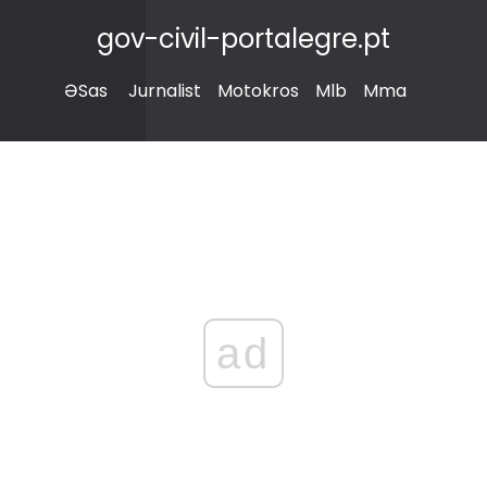
gov-civil-portalegre.pt
ƏSas
Jurnalist
Motokros
Mlb
Mma
ad