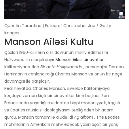
Quentin Tarantino | Fotoqraf Christopher Jue / Getty
Images
Manson Ailəsi Kultu
Çoxları 1960-cı illərin qızıl dövrünün məhv edilməsini
Hollywood ilə əlaqəli sayır
Manson Ailəsi cinayətləri
Kaliforniyada. İldə
Bir dəfə Hollywoodda
, personajlar Damon
Herriman'ın canlandırdığı Charles Manson və onun bir neçə
davamçısı ilə qarşılaşır.
Real həyatda, Charles Manson, əvvəlcə Kaliforniyaya
köçdüyü zaman kiçik bir cinayətkar kimi başladı. San
Franciscoda yaşadığı müddətdə hippi mədəniyyəti, irqçilik
və Beatles musiqisi ideologiyasını təbliğ edən bir adam
qurdu. Manson tamamilə aludə idi
Ağ albom
, The Beatles
mahnılarının Amerikanı məhv edəcək yaxınlaşan bir yarış