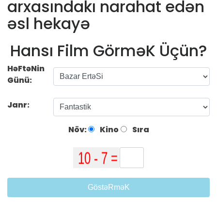
arxasındakı narahat edən
əsl hekayə
Hansı Film GörməK Üçün?
HəFtəNin
Günü:
Janr:
Növ:
Kino
Sıra
GöstəRməK