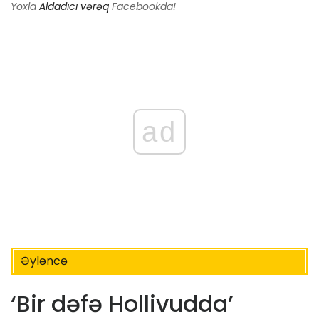
Yoxla
Aldadıcı vərəq
Facebookda!
ad
Əyləncə
‘Bir dəfə Hollivudda’