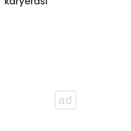
karyerası
ad