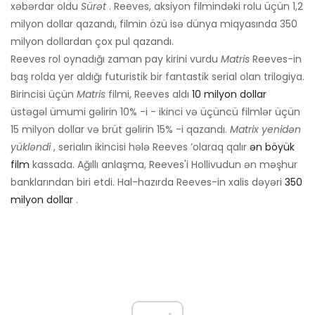
xəbərdar oldu
Sürət
. Reeves, aksiyon filmindəki rolu üçün 1,2
milyon dollar qazandı, filmin özü isə dünya miqyasında 350
milyon dollardan çox pul qazandı.
Reeves rol oynadığı zaman pay kirini vurdu
Matris
Reeves-in
baş rolda yer aldığı futuristik bir fantastik serial olan trilogiya.
Birincisi üçün
Matris
filmi, Reeves aldı
10 milyon dollar
üstəgəl ümumi gəlirin 10% -i - ikinci və üçüncü filmlər üçün
15 milyon dollar və brüt gəlirin 15% -i qazandı.
Matrix yenidən
yükləndi
, serialın ikincisi hələ Reeves ’olaraq qalır
ən böyük
film
kassada. Ağıllı anlaşma, Reeves'i Hollivudun ən məşhur
banklarından biri etdi. Hal-hazırda Reeves-in xalis dəyəri
350
milyon dollar
.