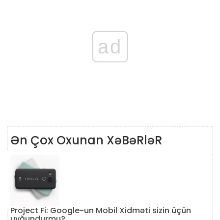
ad
Ən Çox Oxunan XəBəRləR
Project Fi: Google-un Mobil Xidməti sizin üçün
uyğundurmu?