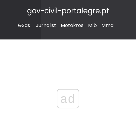
gov-civil-portalegre.pt
ƏSas
Jurnalist
Motokros
Mlb
Mma
ad