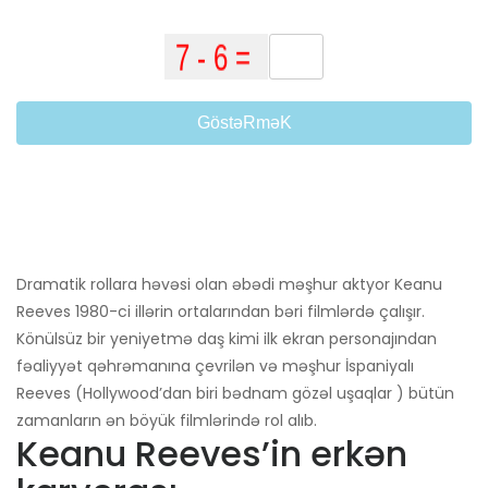
GöstəRməK
Dramatik rollara həvəsi olan əbədi məşhur aktyor Keanu
Reeves 1980-ci illərin ortalarından bəri filmlərdə çalışır.
Könülsüz bir yeniyetmə daş kimi ilk ekran personajından
fəaliyyət qəhrəmanına çevrilən və məşhur İspaniyalı
Reeves (Hollywood’dan biri bədnam gözəl uşaqlar ) bütün
zamanların ən böyük filmlərində rol alıb.
Keanu Reeves’in erkən