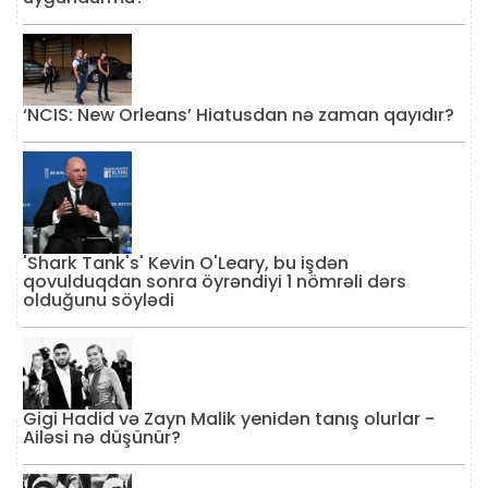
‘NCIS: New Orleans’ Hiatusdan nə zaman qayıdır?
'Shark Tank's' Kevin O'Leary, bu işdən
qovulduqdan sonra öyrəndiyi 1 nömrəli dərs
olduğunu söylədi
Gigi Hadid və Zayn Malik yenidən tanış olurlar -
Ailəsi nə düşünür?