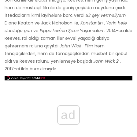
Sonrakı illərdə
Matris
trilogiya, Reeves, həm geniş yayımda,
həm də müstəqil filmlərdə geniş çeşiddə meydana çıxdı.
İstedadlarını kimi layihələrə borc verdi
Bir şey verməliyəm
Diane Keaton və Jack Nicholson ilə,
Konstantin
,
Yerin hələ
durduğu gün
və
Pippa Lee'nin Şəxsi Yaşamaları
. 2014-cü ildə
Reeves, rol aldığı zaman illər əvvəl yaşadığı aksiya
qəhrəmanı roluna qayıtdı
John Wick
. Film həm
tənqidçilərdən, həm də tamaşaçılardan müsbət bir qəbul
aldı və Reeves rolunu yeniləməyə başladı
John Wick 2
,
2017-ci ildə buraxılmışdır.
ad