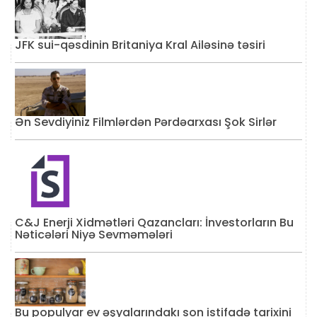
JFK sui-qəsdinin Britaniya Kral Ailəsinə təsiri
Ən Sevdiyiniz Filmlərdən Pərdəarxası Şok Sirlər
C&J Enerji Xidmətləri Qazancları: İnvestorların Bu
Nəticələri Niyə Sevməmələri
Bu populyar ev əşyalarındakı son istifadə tarixini