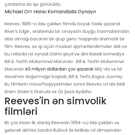
çarxlarına da işə götürüldü.
Michael Orr Hansı Komandada Oynayır
Reeves, 1986-cı ildə çəkilən filmdə böyük fasilə qazandı
River’s Edge
, sıralarında bir cinayətin duyğu travmalarından
xilas olmağı bacaran bir qrup gənc haqqında dramatik bir
film. Reeves, sıx işi üçün müsbət qiymətləndirmələr aldı və
bu rollarda rol oynadı
Daimi qeyd
və dini klassik komediya
Bill & Ted’in Mükəmməl Macərası
.
Bill & Ted’in Mükəmməl
Macərası
40 milyon dollardan çox qazandı
ABŞ-da və bir
davamını doğurmağa başladı,
Bill & Ted’s Bogus Journey
.
Bu filmlərin müvəffəqiyyətindən sonra Reeves rol ala bildi
Bram Stoker’s Dracula
və
Öz Şəxsi Aydaho
.
Reeves'in ən simvolik
filmləri
Bir çox insan ilk olaraq Reevesin 1994-cü ildə çəkilən və
gələcək aktrisa Sandra Bullock ilə birlikdə rol almasından