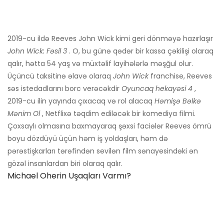
2019-cu ildə Reeves John Wick kimi geri dönməyə hazırlaşır
John Wick: Fəsil 3
. O, bu günə qədər bir kassa çəkilişi olaraq
qalır, hətta 54 yaş və müxtəlif layihələrlə məşğul olur.
Üçüncü taksitinə əlavə olaraq
John Wick
franchise, Reeves
səs istedadlarını borc verəcəkdir
Oyuncaq hekayəsi 4
,
2019-cu ilin yayında çıxacaq və rol alacaq
Həmişə Bəlkə
Mənim Ol
, Netflixə təqdim ediləcək bir komediya filmi.
Çoxsaylı olmasına baxmayaraq şəxsi faciələr Reeves ömrü
boyu dözdüyü üçün həm iş yoldaşları, həm də
pərəstişkarları tərəfindən sevilən film sənayesindəki ən
gözəl insanlardan biri olaraq qalır.
Michael Oherin Uşaqları Varmı?