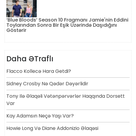
‘Blue Bloods’ Season 10 Fragmanı Jamie'nin Eddini
Toylarından Sonra Bir Eşik Üzərində Daşıdığını
Göstərir
Daha ƏTraflı
Flacco Kollecə Hara Getdi?
Sidney Crosby Nə Qədər Dəyərlidir
Tony Ilə Əlaqəli Vətənpərvərlər Haqqında Dorsett
Var
Kay Adamsın Neçə Yaşı Var?
Howie Long Və Diane Addonizio Əlaqəsi