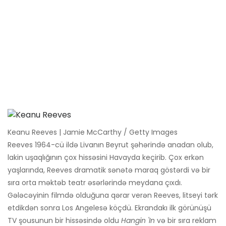
Keanu Reeves | Jamie McCarthy / Getty Images
Reeves 1964-cü ildə Livanın Beyrut şəhərində anadan olub,
lakin uşaqlığının çox hissəsini Havayda keçirib. Çox erkən
yaşlarında, Reeves dramatik sənətə maraq göstərdi və bir
sıra orta məktəb teatr əsərlərində meydana çıxdı.
Gələcəyinin filmdə olduğuna qərar verən Reeves, litseyi tərk
etdikdən sonra Los Angelesə köçdü. Ekrandakı ilk görünüşü
TV şousunun bir hissəsində oldu
Hangin 'In
və bir sıra reklam