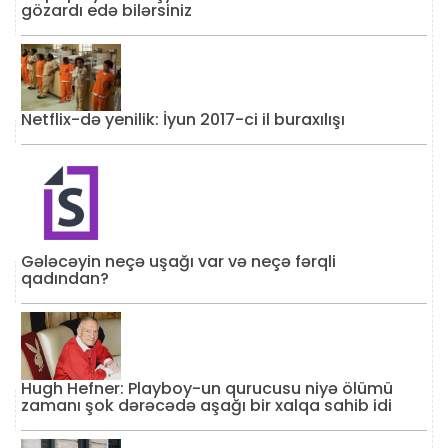
gözardı edə bilərsiniz
Netflix-də yenilik: İyun 2017-ci il buraxılışı
Gələcəyin neçə uşağı var və neçə fərqli
qadından?
Hugh Hefner: Playboy-un qurucusu niyə ölümü
zamanı şok dərəcədə aşağı bir xalqa sahib idi