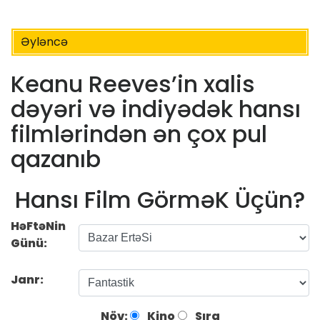
Əyləncə
Keanu Reeves’in xalis
dəyəri və indiyədək hansı
filmlərindən ən çox pul
qazanıb
Hansı Film GörməK Üçün?
HəFtəNin
Günü:
Janr:
Növ:
Kino
Sıra