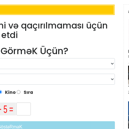
i və qaçırılmaması üçün
 etdi
m GörməK Üçün?
Kino
Sıra
GöstəRməK