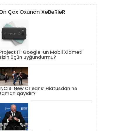
Ən Çox Oxunan XəBəRləR
Project Fi: Google-un Mobil Xidməti
sizin üçün uyğundurmu?
‘NCIS: New Orleans’ Hiatusdan nə
zaman qayıdır?