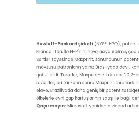
Hewlett-Packard şirkəti
(NYSE: HPQ), patent id
Branco Ltda. İlə H-P'nin inteqrasiya edilmiş çap başl
Şərtlər sayəsində Maxprint, sonuncunun patentləri
mövzusu patronların yalnız Braziliyada deyil, kart
qəbul etdi. Tərəflər, Maxprint-in 1 dekabr 2012-ci
razıdırlar, bu tarixdən sonra Maxprint tərəfində
əlavə, Braziliyada daha geniş bir patent tətbiqe
ölkələrlə eyni çap kartuşlarının satışı ilə bağlı qə
Qaçırmayın:
Microsoft yenidən dividend artırır