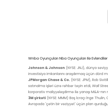
Wnba Oyunçuları Nba Oyunçuları Ilə Evləndilər
Johnson & Johnson
(NYSE: JNJ), dünya səviyy
investisiya imkanlarını araşdırmaq üçün dörd m
JPMorgan Chase & Co.
(NYSE: JPM), Rob Siviti
satınalma işləri üzrə rəhbər təyin etdi,
Wall Stre
korporativ maliyyələşdirmə ilə yanaşı M&A-nın r
3M şirkəti
(NYSE: MMM) Baş İcraçı İnge Thulin, Ci
Avropada 'çətin bir vəziyyət' üçün plan qurduğu