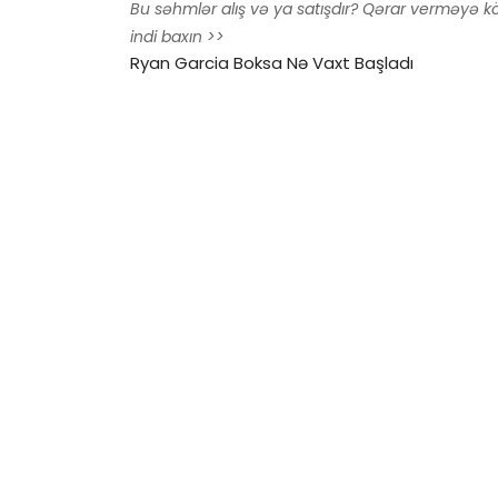
Bu səhmlər alış və ya satışdır? Qərar verməyə k
indi baxın >>
Ryan Garcia Boksa Nə Vaxt Başladı