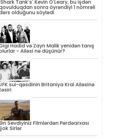
'Shark Tank's' Kevin O'Leary, bu işdən
qovulduqdan sonra öyrəndiyi 1 nömrəli
dərs olduğunu söylədi
Gigi Hadid və Zayn Malik yenidən tanış
olurlar - Ailəsi nə düşünür?
JFK sui-qəsdinin Britaniya Kral Ailəsinə
təsiri
Ən Sevdiyiniz Filmlərdən Pərdəarxası
Şok Sirlər