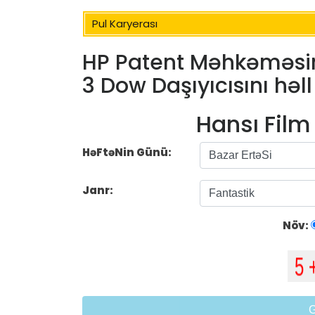
Pul Karyerası
HP Patent Məhkəməsin
3 Dow Daşıyıcısını həll
Hansı Fil
HəFtəNin Günü:
Janr:
Növ: