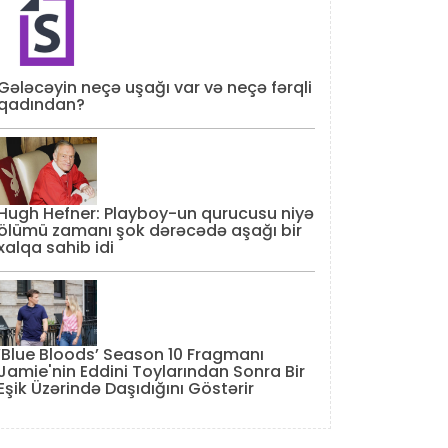
Gələcəyin neçə uşağı var və neçə fərqli
qadından?
Hugh Hefner: Playboy-un qurucusu niyə
ölümü zamanı şok dərəcədə aşağı bir
xalqa sahib idi
‘Blue Bloods’ Season 10 Fragmanı
Jamie'nin Eddini Toylarından Sonra Bir
Eşik Üzərində Daşıdığını Göstərir