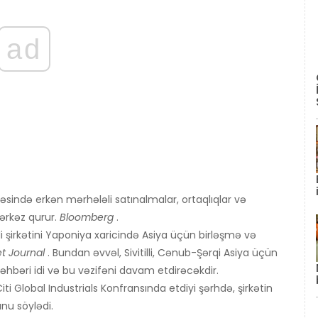
ad
əsində erkən mərhələli satınalmalar, ortaqlıqlar və
ərkəz qurur.
Bloomberg
.
lli şirkətini Yaponiya xaricində Asiya üçün birləşmə və
et Journal
. Bundan əvvəl, Sivitilli, Cənub-Şərqi Asiya üçün
əhbəri idi və bu vəzifəni davam etdirəcəkdir.
ti Global Industrials Konfransında etdiyi şərhdə, şirkətin
nu söylədi.