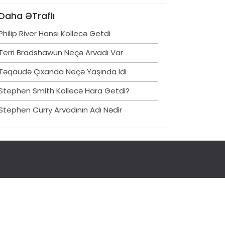
Daha ƏTraflı
Philip River Hansı Kollecə Getdi
Terri Bradshawun Neçə Arvadı Var
Təqaüdə Çıxanda Neçə Yaşında Idi
Stephen Smith Kollecə Hara Getdi?
Stephen Curry Arvadının Adı Nədir