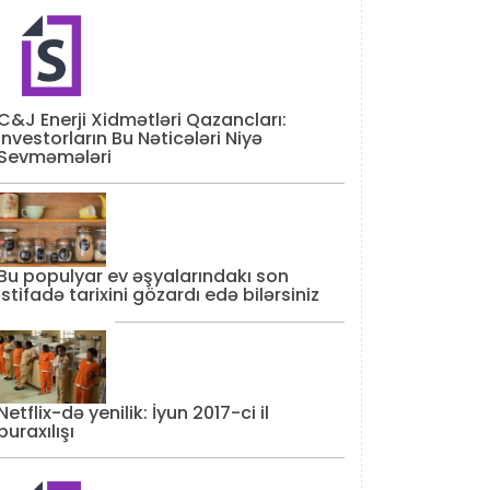
C&J Enerji Xidmətləri Qazancları:
İnvestorların Bu Nəticələri Niyə
Sevməmələri
Bu populyar ev əşyalarındakı son
istifadə tarixini gözardı edə bilərsiniz
Netflix-də yenilik: İyun 2017-ci il
buraxılışı