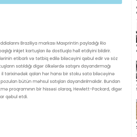
dialarını Braziliya markası Maxprintin payladığı Rio
ığı inkjet kartuşları ilə dostluqla həll etdiyini bildirir.
nin etibarlı və tətbiq edilə biləcəyini qəbul edir və söz
uşların satıldığı digər ölkələrdə satışını dayandırmağı
 il tarixinədək qalan hər hansı bir stoku sata biləcəyinə
n pozulan bütün məhsul satışları dayandırılmalıdır. Bundan
tmə proqramının bir hissəsi olaraq, Hewlett-Packard, digər
rar qəbul etdi.
.