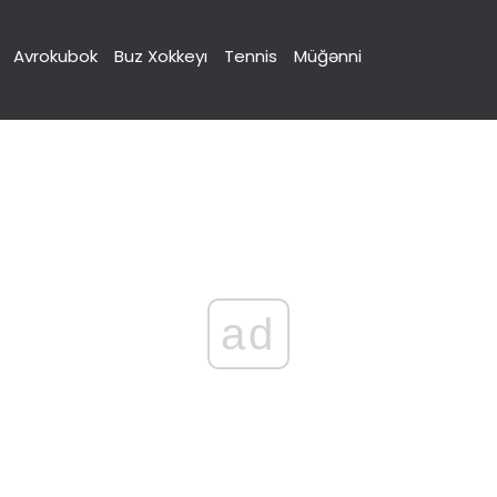
Avrokubok
Buz Xokkeyı
Tennis
Müğənni
ad