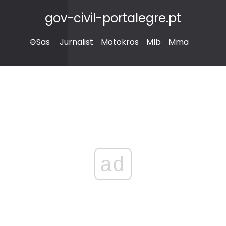
gov-civil-portalegre.pt
ƏSas
Jurnalist
Motokros
Mlb
Mma
ad