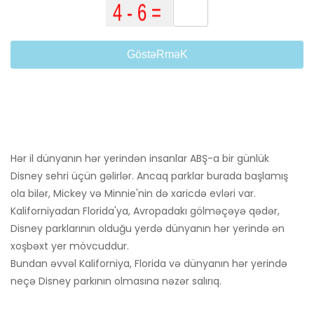
GöstəRməK
Hər il dünyanın hər yerindən insanlar ABŞ-a bir günlük
Disney sehri üçün gəlirlər. Ancaq parklar burada başlamış
ola bilər, Mickey və Minnie'nin də xaricdə evləri var.
Kaliforniyadan Florida'ya, Avropadakı gölməçəyə qədər,
Disney parklarının olduğu yerdə dünyanın hər yerində ən
xoşbəxt yer mövcuddur.
Bundan əvvəl Kaliforniya, Florida və dünyanın hər yerində
neçə Disney parkının olmasına nəzər salırıq.