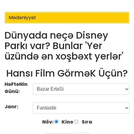
Mədəniyyət
Dünyada neçə Disney
Parkı var? Bunlar 'Yer
üzündə ən xoşbəxt yerlər'
Hansı Film GörməK Üçün?
HəFtəNin
Günü:
Janr:
Növ:
Kino
Sıra