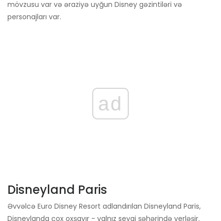
mövzusu var və əraziyə uyğun Disney gəzintiləri və
personajları var.
ad
Disneyland Paris
Əvvəlcə Euro Disney Resort adlandırılan Disneyland Paris,
Disneylanda çox oxşayır - yalnız sevgi şəhərində yerləşir.