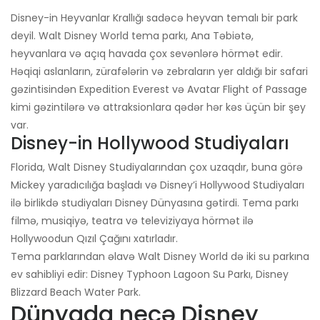
Disney-in Heyvanlar Krallığı sadəcə heyvan temalı bir park
deyil. Walt Disney World tema parkı, Ana Təbiətə,
heyvanlara və açıq havada çox sevənlərə hörmət edir.
Həqiqi aslanların, zürafələrin və zebraların yer aldığı bir safari
gəzintisindən Expedition Everest və Avatar Flight of Passage
kimi gəzintilərə və attraksionlara qədər hər kəs üçün bir şey
var.
Disney-in Hollywood Studiyaları
Florida, Walt Disney Studiyalarından çox uzaqdır, buna görə
Mickey yaradıcılığa başladı və Disney’i Hollywood Studiyaları
ilə birlikdə studiyaları Disney Dünyasına gətirdi. Tema parkı
filmə, musiqiyə, teatra və televiziyaya hörmət ilə
Hollywoodun Qızıl Çağını xatırladır.
Tema parklarından əlavə Walt Disney World də iki su parkına
ev sahibliyi edir: Disney Typhoon Lagoon Su Parkı, Disney
Blizzard Beach Water Park.
Dünyada neçə Disney