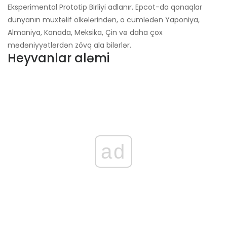
Eksperimental Prototip Birliyi adlanır. Epcot-da qonaqlar
dünyanın müxtəlif ölkələrindən, o cümlədən Yaponiya,
Almaniya, Kanada, Meksika, Çin və daha çox
mədəniyyətlərdən zövq ala bilərlər.
Heyvanlar aləmi
ad