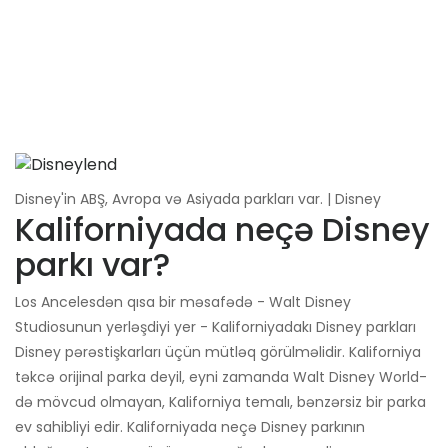
Disney'in ABŞ, Avropa və Asiyada parkları var. | Disney
Kaliforniyada neçə Disney
parkı var?
Los Ancelesdən qısa bir məsafədə - Walt Disney
Studiosunun yerləşdiyi yer - Kaliforniyadakı Disney parkları
Disney pərəstişkarları üçün mütləq görülməlidir. Kaliforniya
təkcə orijinal parka deyil, eyni zamanda Walt Disney World-
də mövcud olmayan, Kaliforniya temalı, bənzərsiz bir parka
ev sahibliyi edir. Kaliforniyada neçə Disney parkının