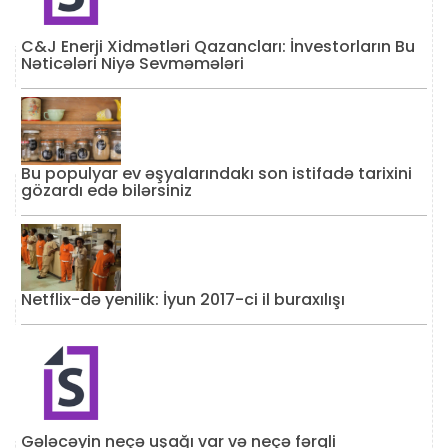
C&J Enerji Xidmətləri Qazancları: İnvestorların Bu
Nəticələri Niyə Sevməmələri
Bu populyar ev əşyalarındakı son istifadə tarixini
gözardı edə bilərsiniz
Netflix-də yenilik: İyun 2017-ci il buraxılışı
Gələcəyin neçə uşağı var və neçə fərqli