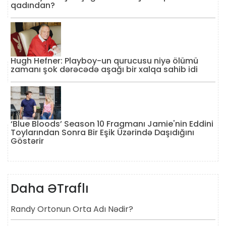
qadından?
Hugh Hefner: Playboy-un qurucusu niyə ölümü
zamanı şok dərəcədə aşağı bir xalqa sahib idi
‘Blue Bloods’ Season 10 Fragmanı Jamie'nin Eddini
Toylarından Sonra Bir Eşik Üzərində Daşıdığını
Göstərir
Daha ƏTraflı
Randy Ortonun Orta Adı Nədir?