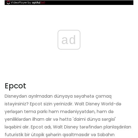
ad
Epcot
Disneydən ayrılmadan dünyaya səyahətə çıxmaq
istəyirsiniz? Epcot sizin yerinizdir. Walt Disney World-də
yerləşən tema parkı həm mədəniyyətdən, həm də
yeniliklərdən ilham alır və hətta 'daimi dünya sərgisi'
ləqəbini alır. Epcot adı, Walt Disney tərəfindən planlaşdırılan
futuristik bir ütopik şəhərin qısaltmasıdır və Sabahın