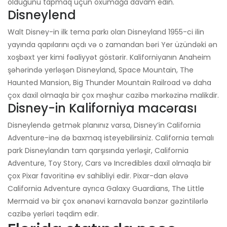
olduğunu tapmaq üçün oxumağa davam edin.
Disneylend
Walt Disney-in ilk tema parkı olan Disneyland 1955-ci ilin
yayında qapılarını açdı və o zamandan bəri Yer üzündəki ən
xoşbəxt yer kimi fəaliyyət göstərir. Kaliforniyanın Anaheim
şəhərində yerləşən Disneyland, Space Mountain, The
Haunted Mansion, Big Thunder Mountain Railroad və daha
çox daxil olmaqla bir çox məşhur cazibə mərkəzinə malikdir.
Disney-in Kaliforniya macərası
Disneylendə getmək planınız varsa, Disney’in California
Adventure-inə də baxmaq isteyebilirsiniz. California temalı
park Disneylandın tam qarşısında yerləşir, California
Adventure, Toy Story, Cars və Incredibles daxil olmaqla bir
çox Pixar favoritinə ev sahibliyi edir. Pixar-dan əlavə
California Adventure ayrıca Galaxy Guardians, The Little
Mermaid və bir çox ənənəvi karnavala bənzər gəzintilərlə
cazibə yerləri təqdim edir.