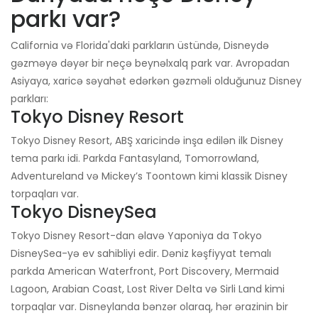
parkı var?
California və Florida'daki parkların üstündə, Disneydə
gəzməyə dəyər bir neçə beynəlxalq park var. Avropadan
Asiyaya, xaricə səyahət edərkən gəzməli olduğunuz Disney
parkları:
Tokyo Disney Resort
Tokyo Disney Resort, ABŞ xaricində inşa edilən ilk Disney
tema parkı idi. Parkda Fantasyland, Tomorrowland,
Adventureland və Mickey’s Toontown kimi klassik Disney
torpaqları var.
Tokyo DisneySea
Tokyo Disney Resort-dan əlavə Yaponiya da Tokyo
DisneySea-yə ev sahibliyi edir. Dəniz kəşfiyyat temalı
parkda American Waterfront, Port Discovery, Mermaid
Lagoon, Arabian Coast, Lost River Delta və Sirli Land kimi
torpaqlar var. Disneylanda bənzər olaraq, hər ərazinin bir