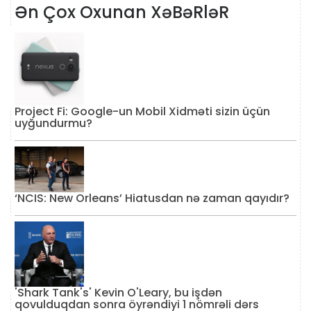
Ən Çox Oxunan XəBəRləR
Project Fi: Google-un Mobil Xidməti sizin üçün
uyğundurmu?
‘NCIS: New Orleans’ Hiatusdan nə zaman qayıdır?
'Shark Tank's' Kevin O'Leary, bu işdən
qovulduqdan sonra öyrəndiyi 1 nömrəli dərs