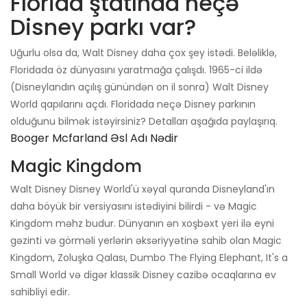
Florida ştatında neçə
Disney parkı var?
Uğurlu olsa da, Walt Disney daha çox şey istədi. Beləliklə,
Floridada öz dünyasını yaratmağa çalışdı. 1965-ci ildə
(Disneylandın açılış günündən on il sonra) Walt Disney
World qapılarını açdı. Floridada neçə Disney parkının
olduğunu bilmək istəyirsiniz? Detalları aşağıda paylaşırıq.
Booger Mcfarland Əsl Adı Nədir
Magic Kingdom
Walt Disney Disney World'ü xəyal quranda Disneyland'ın
daha böyük bir versiyasını istədiyini bilirdi - və Magic
Kingdom məhz budur. Dünyanın ən xoşbəxt yeri ilə eyni
gəzinti və görməli yerlərin əksəriyyətinə sahib olan Magic
Kingdom, Zoluşka Qalası, Dumbo The Flying Elephant, It's a
Small World və digər klassik Disney cazibə ocaqlarına ev
sahibliyi edir.