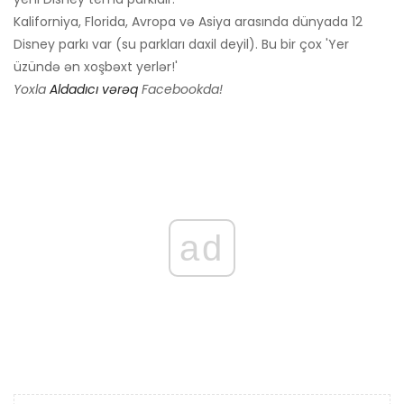
Kaliforniya, Florida, Avropa və Asiya arasında dünyada 12
Disney parkı var (su parkları daxil deyil). Bu bir çox 'Yer
üzündə ən xoşbəxt yerlər!'
Yoxla
Aldadıcı vərəq
Facebookda!
ad