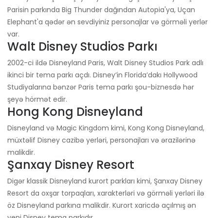
Parisin parkında Big Thunder dağından Autopia'ya, Uçan
Elephant'a qədər ən sevdiyiniz personajlar və görməli yerlər
var.
Walt Disney Studios Parkı
2002-ci ildə Disneyland Paris, Walt Disney Studios Park adlı
ikinci bir tema parkı açdı. Disney’in Florida’dakı Hollywood
Studiyalarına bənzər Paris tema parkı şou-biznesdə hər
şeyə hörmət edir.
Hong Kong Disneyland
Disneyland və Magic Kingdom kimi, Kong Kong Disneyland,
müxtəlif Disney cazibə yerləri, personajları və ərazilərinə
malikdir.
Şanxay Disney Resort
Digər klassik Disneyland kurort parkları kimi, Şanxay Disney
Resort da oxşar torpaqları, xarakterləri və görməli yerləri ilə
öz Disneyland parkına malikdir. Kurort xaricdə açılmış ən
yeni Disney tema parkıdır.