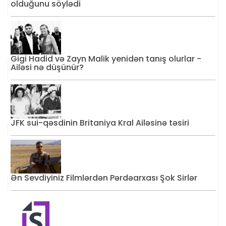
olduğunu söylədi
Gigi Hadid və Zayn Malik yenidən tanış olurlar -
Ailəsi nə düşünür?
JFK sui-qəsdinin Britaniya Kral Ailəsinə təsiri
Ən Sevdiyiniz Filmlərdən Pərdəarxası Şok Sirlər