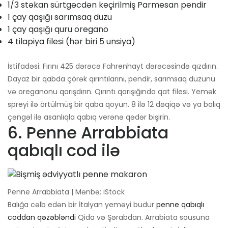
1/3 stəkan sürtgəcdən keçirilmiş Parmesan pendir
1 çay qaşığı sarımsaq duzu
1 çay qaşığı quru oregano
4 tilapiya filesi (hər biri 5 unsiya)
İstifadəsi: Fırını 425 dərəcə Fahrenhayt dərəcəsində qızdırın.
Dayaz bir qabda çörək qırıntılarını, pendir, sarımsaq duzunu
və oreganonu qarışdırın. Qırıntı qarışığında qat filesi. Yemək
spreyi ilə örtülmüş bir qaba qoyun. 8 ilə 12 dəqiqə və ya balıq
çəngəl ilə asanlıqla qabıq verənə qədər bişirin.
6. Penne Arrabbiata
qabıqlı cod ilə
Penne Arrabbiata | Mənbə: iStock
Balığa cəlb edən bir İtalyan yeməyi budur
penne qabıqlı
coddan qəzəbləndi
Qida və Şərabdan. Arrabiata sousuna