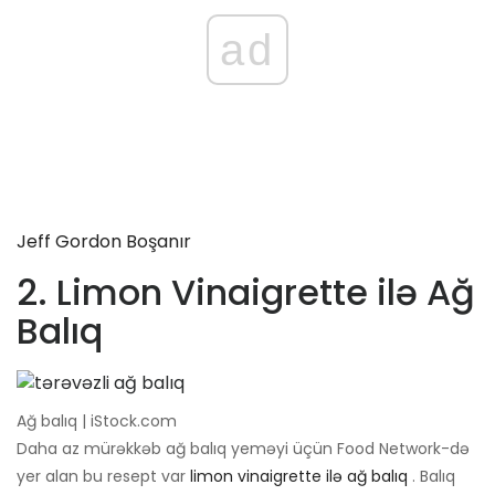
ad
Jeff Gordon Boşanır
2. Limon Vinaigrette ilə Ağ
Balıq
Ağ balıq | iStock.com
Daha az mürəkkəb ağ balıq yeməyi üçün Food Network-də
yer alan bu resept var
limon vinaigrette ilə ağ balıq
. Balıq