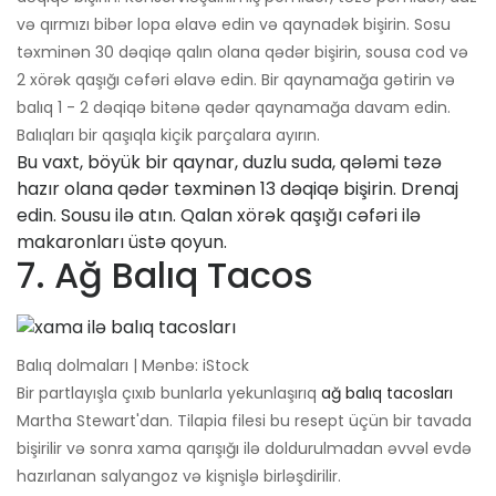
və qırmızı bibər lopa əlavə edin və qaynadək bişirin. Sosu
təxminən 30 dəqiqə qalın olana qədər bişirin, sousa cod və
2 xörək qaşığı cəfəri əlavə edin. Bir qaynamağa gətirin və
balıq 1 - 2 dəqiqə bitənə qədər qaynamağa davam edin.
Balıqları bir qaşıqla kiçik parçalara ayırın.
Bu vaxt, böyük bir qaynar, duzlu suda, qələmi təzə
hazır olana qədər təxminən 13 dəqiqə bişirin. Drenaj
edin. Sousu ilə atın. Qalan xörək qaşığı cəfəri ilə
makaronları üstə qoyun.
7. Ağ Balıq Tacos
Balıq dolmaları | Mənbə: iStock
Bir partlayışla çıxıb bunlarla yekunlaşırıq
ağ balıq tacosları
Martha Stewart'dan. Tilapia filesi bu resept üçün bir tavada
bişirilir və sonra xama qarışığı ilə doldurulmadan əvvəl evdə
hazırlanan salyangoz və kişnişlə birləşdirilir.