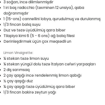
3 soğan, incə dilimlənmişdir
1 iri baş radicchio (təxminən 12 unsiya), qaba
doğranmışdır
1 (15-ons) cannellini lobya, qurudulmuş və durulanmış
1/3 fincan balıq suyu
Duz və təzə üyüdülmüş qara bibər
Tilapiya kimi 6 (5 - 6 ons) ağ balıq filesi
Dərinləşdirmək üçün çox məqsədli un
Limon Vinaigrette:
¼ stəkan təzə limon suyu
¼ stəkan yüngül dolu təzə İtalyan cəfəri yarpaqları
2 diş sarımsaq
2 çay qaşığı incə rendelenmiş limon qabığı
½ çay qaşığı duz
¼ çay qaşığı təzə üyüdülmüş qara bibər
1/3 fincan bakirə zeytun yağı