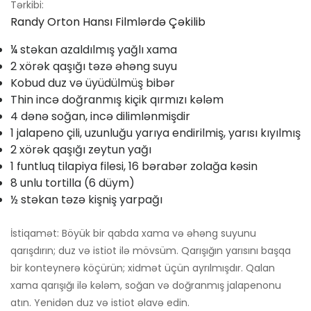
Tərkibi:
Randy Orton Hansı Filmlərdə Çəkilib
¼ stəkan azaldılmış yağlı xama
2 xörək qaşığı təzə əhəng suyu
Kobud duz və üyüdülmüş bibər
Thin incə doğranmış kiçik qırmızı kələm
4 dənə soğan, incə dilimlənmişdir
1 jalapeno çili, uzunluğu yarıya endirilmiş, yarısı kıyılmış
2 xörək qaşığı zeytun yağı
1 funtluq tilapiya filesi, 16 bərabər zolağa kəsin
8 unlu tortilla (6 düym)
½ stəkan təzə kişniş yarpağı
İstiqamət: Böyük bir qabda xama və əhəng suyunu
qarışdırın; duz və istiot ilə mövsüm. Qarışığın yarısını başqa
bir konteynerə köçürün; xidmət üçün ayrılmışdır. Qalan
xama qarışığı ilə kələm, soğan və doğranmış jalapenonu
atın. Yenidən duz və istiot əlavə edin.