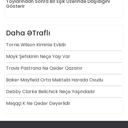
Toylarından Sonra Bir Eşik Üzərində Daşıdığını
Göstərir
Daha ƏTraflı
Torrie Wilson Kiminlə Evlidir
Mayk Şefskinin Neçə Yaşı Var
Travis Pastrana Nə Qədər Qazanır
Baker Mayfield Orta Məktəbi Harada Oxudu
Debby Clarke Belichick Neçə Yaşındadır
Məşqçi K Nə Qədər Dəyərlidir