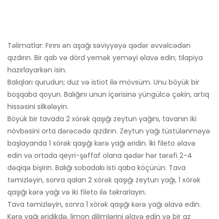
Təlimatlar: Fırını ən aşağı səviyyəyə qədər əvvəlcədən
qızdırın. Bir qab və dörd yemək yeməyi əlavə edin; tilapiya
hazırlayarkən isin.
Balıqları qurudun; duz və istiot ilə mövsüm. Unu böyük bir
boşqaba qoyun. Balığını unun içərisinə yüngülcə çəkin, artıq
hissəsini silkələyin.
Böyük bir tavada 2 xörək qaşığı zeytun yağını, tavanın iki
növbəsini orta dərəcədə qızdırın. Zeytun yağı tüstülənməyə
başlayanda 1 xörək qaşığı kərə yağı əridin. İki fileto əlavə
edin və ortada qeyri-şəffaf olana qədər hər tərəfi 2-4
dəqiqə bişirin. Balığı sobadakı isti qaba köçürün. Tava
təmizləyin, sonra qalan 2 xörək qaşığı zeytun yağı, 1 xörək
qaşığı kərə yağı və iki fileto ilə təkrarlayın.
Tava təmizləyin, sonra 1 xörək qaşığı kərə yağı əlavə edin.
Kərə yağı əridikdə, limon dilimlərini əlavə edin və bir az