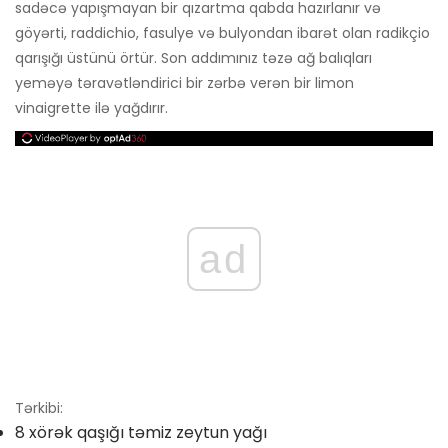
sadəcə yapışmayan bir qızartma qabda hazırlanır və
göyərti, raddichio, fasulye və bulyondan ibarət olan radikçio
qarışığı üstünü örtür. Son addımınız təzə ağ balıqları
yeməyə təravətləndirici bir zərbə verən bir limon
vinaigrette ilə yağdırır.
ad
Tərkibi:
8 xörək qaşığı təmiz zeytun yağı