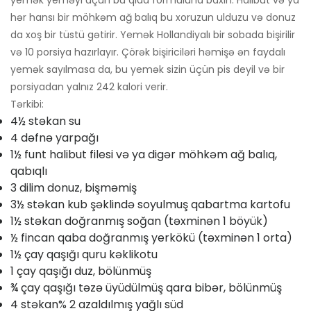
yemək yeməyi üçün bu qida formuluna baxın. Halibut və ya
hər hansı bir möhkəm ağ balıq bu xoruzun ulduzu və donuz
da xoş bir tüstü gətirir. Yemək Hollandiyalı bir sobada bişirilir
və 10 porsiya hazırlayır. Çörək bişiriciləri həmişə ən faydalı
yemək sayılmasa da, bu yemək sizin üçün pis deyil və bir
porsiyadan yalnız 242 kalori verir.
Tərkibi:
4½ stəkan su
4 dəfnə yarpağı
1½ funt halibut filesi və ya digər möhkəm ağ balıq,
qabıqlı
3 dilim donuz, bişməmiş
3½ stəkan kub şəklində soyulmuş qabartma kartofu
1½ stəkan doğranmış soğan (təxminən 1 böyük)
½ fincan qaba doğranmış yerkökü (təxminən 1 orta)
1½ çay qaşığı quru kəklikotu
1 çay qaşığı duz, bölünmüş
¾ çay qaşığı təzə üyüdülmüş qara bibər, bölünmüş
4 stəkan% 2 azaldılmış yağlı süd