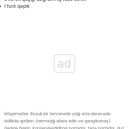
1 funt qəpik
ad
İstiqamətlər: Böyük bir tencerede yağı orta dərəcədə
istilikdə qızdırın. Sarımsağı əlavə edin və qarışdıraraq 1
dəqiqə bişirin. Konservləşdirilmiş pomidor, təzə pomidor, duz