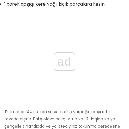
1 xörək qaşığı kərə yağı, kiçik parçalara kəsin
ad
Təlimatlar: 4½ stəkan su və dəfnə yarpağını böyük bir
tavada bişirin. Balıq əlavə edin; örtün və 10 dəqiqə və ya
çəngəllə sınandıqda və ya istədiyiniz toxunma dərəcəsinə