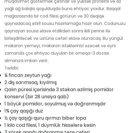
müqavimət göstərmək çətindir və yüksək proteinli və az
yağlı ağ balıqla qoşulduqda buna ehtiyac yoxdur. Baqqal
mağazasında bir cod filesi götürün və 30 dəqiqə
qaynadacaq ətirli sousu hazırlamağa hazır olun. Codunuzu
qaynayan sousa əlavə etdikdən sonra ikili penne ilə
birləşdiriləcək və üstünə cəfəri əlavə olunacaq. Bu yüngül
makaron yeməyi, makaron istəklərinizi əzəcək və eyni
zamanda çox ehtiyac duyulan bir omeqa-3 dozası
almanıza imkan verir.
Tərkibi:
¼ fincan zeytun yağı
2 diş sarımsaq, kıyılmış
Qalın püresi içərisində 3 stəkan əzilmiş pomidor
konservi (bir 28 unsiya qab)
1 böyük pomidor, soyulmuş və doğranmışdır
1¾ çay qaşığı duz
½ çay qaşığı quru qırmızı bibər lopa
1 kilo cod filesi, 1 düymlük hissələrə kəsin
3 xörək qaşığı doğranmış təzə cəfəri