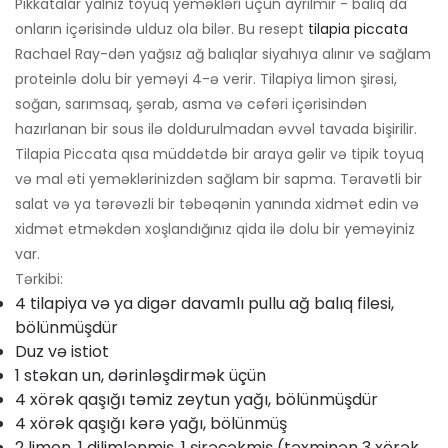
Pikkatalar yalnız toyuq yeməkləri üçün ayrılmır - balıq da
onların içərisində ulduz ola bilər. Bu resept
tilapia piccata
Rachael Ray-dən yağsız ağ balıqlar siyahıya alınır və sağlam
proteinlə dolu bir yeməyi 4-ə verir. Tilapiya limon şirəsi,
soğan, sarımsaq, şərab, asma və cəfəri içərisindən
hazırlanan bir sous ilə doldurulmadan əvvəl tavada bişirilir.
Tilapia Piccata qısa müddətdə bir araya gəlir və tipik toyuq
və mal əti yeməklərinizdən sağlam bir sapma. Təravətli bir
salat və ya tərəvəzli bir təbəqənin yanında xidmət edin və
xidmət etməkdən xoşlandığınız qida ilə dolu bir yeməyiniz
var.
Tərkibi:
4 tilapiya və ya digər davamlı pullu ağ balıq filesi,
bölünmüşdür
Duz və istiot
1 stəkan un, dərinləşdirmək üçün
4 xörək qaşığı təmiz zeytun yağı, bölünmüşdür
4 xörək qaşığı kərə yağı, bölünmüş
2 limon, 1 dilimlənmiş, 1 şirəçəkmiş (təxminən 3 xörək