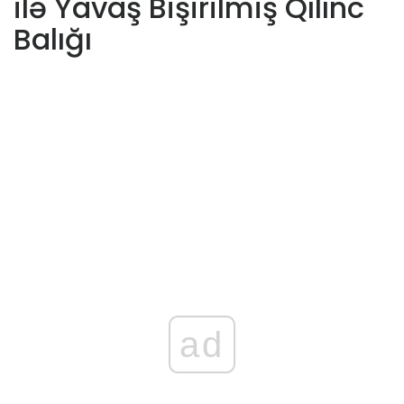
ilə Yavaş Bişirilmiş Qılınc
Balığı
ad