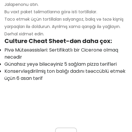
Jalapenonu atın.
Bu vaxt paket təlimatlarına görə isti tortillalar.
Taco etmək üçün tortillaları salyangoz, balıq və təzə kişniş
yarpaqları ilə doldurun. Ayrılmış xama qarışığı ilə yağlayın.
Dərhal xidmət edin.
Culture Cheat Sheet-dən daha çox:
Pivə Mütəxəssisləri: Sertifikatlı bir Cicerone olmaq
necədir
Günahsız yeyə biləcəyiniz 5 sağlam pizza tərifləri
Konservləşdirilmiş ton balığı dadını təəccüblü etmək
üçün 6 asan tərif