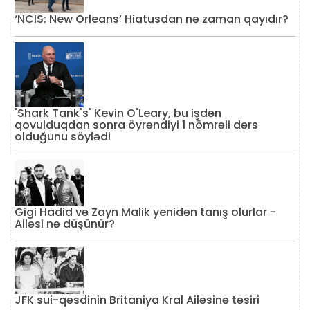
‘NCIS: New Orleans’ Hiatusdan nə zaman qayıdır?
'Shark Tank's' Kevin O'Leary, bu işdən
qovulduqdan sonra öyrəndiyi 1 nömrəli dərs
olduğunu söylədi
Gigi Hadid və Zayn Malik yenidən tanış olurlar -
Ailəsi nə düşünür?
JFK sui-qəsdinin Britaniya Kral Ailəsinə təsiri