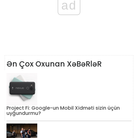
ad
Ən Çox Oxunan XəBəRləR
Project Fi: Google-un Mobil Xidməti sizin üçün
uyğundurmu?