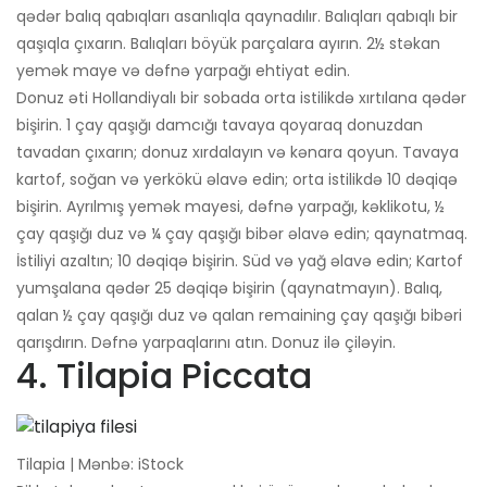
qədər balıq qabıqları asanlıqla qaynadılır. Balıqları qabıqlı bir
qaşıqla çıxarın. Balıqları böyük parçalara ayırın. 2½ stəkan
yemək maye və dəfnə yarpağı ehtiyat edin.
Donuz əti Hollandiyalı bir sobada orta istilikdə xırtılana qədər
bişirin. 1 çay qaşığı damcığı tavaya qoyaraq donuzdan
tavadan çıxarın; donuz xırdalayın və kənara qoyun. Tavaya
kartof, soğan və yerkökü əlavə edin; orta istilikdə 10 dəqiqə
bişirin. Ayrılmış yemək mayesi, dəfnə yarpağı, kəklikotu, ½
çay qaşığı duz və ¼ çay qaşığı bibər əlavə edin; qaynatmaq.
İstiliyi azaltın; 10 dəqiqə bişirin. Süd və yağ əlavə edin; Kartof
yumşalana qədər 25 dəqiqə bişirin (qaynatmayın). Balıq,
qalan ½ çay qaşığı duz və qalan remaining çay qaşığı bibəri
qarışdırın. Dəfnə yarpaqlarını atın. Donuz ilə çiləyin.
4. Tilapia Piccata
Tilapia | Mənbə: iStock