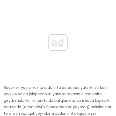
ad
Böyük bir yapışmaz tavada orta dərəcədə yüksək istilikdə
yağı və qalan jalapenonun yarısını; tavanın altına palto
geydirmək. Hər iki tərəfə də balıqları duz və istiotla bişirin. İki
partiyada (daha böyük hissələrdən başlayaraq) balıqları hər
tərəfdən qızıl qəhvəyi olana qədər 5-6 dəqiqə bişirin.