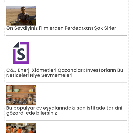
Ən Sevdiyiniz Filmlərdən Pərdəarxası Şok Sirlər
C&J Enerji Xidmətləri Qazancları: İnvestorların Bu
Nəticələri Niyə Sevməmələri
Bu populyar ev əşyalarındakı son istifadə tarixini
gözardı edə bilərsiniz