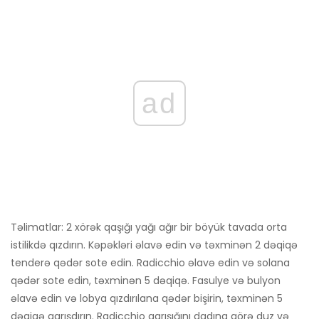
ad
Təlimatlar: 2 xörək qaşığı yağı ağır bir böyük tavada orta
istilikdə qızdırın. Kəpəkləri əlavə edin və təxminən 2 dəqiqə
tenderə qədər sote edin. Radicchio əlavə edin və solana
qədər sote edin, təxminən 5 dəqiqə. Fasulye və bulyon
əlavə edin və lobya qızdırılana qədər bişirin, təxminən 5
dəqiqə qarışdırın. Radicchio qarışığını dadına görə duz və