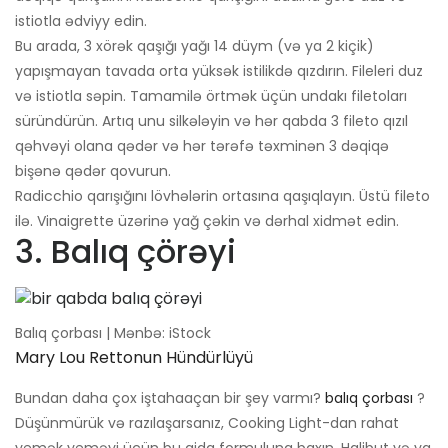
istiotla ədviyy edin.
Bu arada, 3 xörək qaşığı yağı 14 düym (və ya 2 kiçik)
yapışmayan tavada orta yüksək istilikdə qızdırın. Fileleri duz
və istiotla səpin. Tamamilə örtmək üçün undakı filetoları
süründürün. Artıq unu silkələyin və hər qabda 3 fileto qızıl
qəhvəyi olana qədər və hər tərəfə təxminən 3 dəqiqə
bişənə qədər qovurun.
Radicchio qarışığını lövhələrin ortasına qaşıqlayın. Üstü fileto
ilə. Vinaigrette üzərinə yağ çəkin və dərhal xidmət edin.
3. Balıq çörəyi
Balıq çorbası | Mənbə: iStock
Mary Lou Rettonun Hündürlüyü
Bundan daha çox iştahaaçan bir şey varmı?
balıq çorbası
?
Düşünmürük və razılaşarsanız, Cooking Light-dan rahat