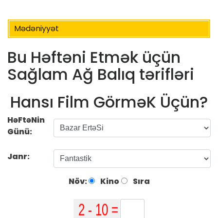
Mədəniyyət
Bu Həftəni Etmək üçün
Sağlam Ağ Balıq tərifləri
Hansı Film GörməK Üçün?
HəFtəNin
Günü:
Janr:
Növ:
Kino
Sıra