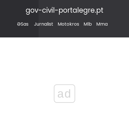
gov-civil-portalegre.pt
ƏSas
Jurnalist
Motokros
Mlb
Mma
ad