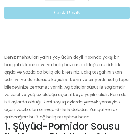
GöstəRməK
Dəniz məhsulları yalnız yay üçün deyil. Yaxında yaxşı bir
baqqal dükanınız və ya balıq bazarınız olduğu müddətdə
qışda və yazda da balıq ala bilərsiniz. Balıq tezgahını skan
edin və ya dondurucu keçidinə baxın və bir yerdə satış tapa
biləcəyinizə zəmanət veririk. Ağ balıqlar xüsusilə sağlamdır
və zülal və yağ az olduğu üçün il boyu yeyilməlidir. Həm də
isti aylarda olduğu kimi soyuq aylarda yemək yeməyiniz
üçün vacib olan omeqa-3-lərlə doludur. Yüngül və razı
qalacağınız bu 7 ağ balıq reseptinə baxın.
1. Şüyüd-Pomidor Sousu