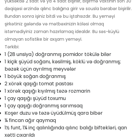
yüksəkdə 2 saat və ya 4 saat bişirilir, bişirmə vaxtının son 30
dəqiqəsi ərzində qılınc balığına girir və sousla bərabər bişirilir.
Bundan sonra işiniz bitdi və bu iştahsızdır. Bu yeməyi
şirkətiniz gələndə və mətbəxinizin köləsi olmaq
istəmədiyiniz zaman hazırlamaq idealdır. Bu səs-küylü
olmayan sofistike bir axşam yeməyi.
Tərkibi:
1 (28 unsiya) doğranmış pomidor tökülə bilər
1 kiçik şüyüd soğanı, kəsilmiş, köklü və doğranmış;
bəzək üçün ayrılmış meyvələr
1 böyük soğan doğranmış
2 xörək qaşığı tomat pastası
1 xörək qaşığı kıyılmış təzə rozmarin
1 çay qaşığı şüyüd toxumu
1 çay qaşığı doğranmış sarımsaq
Koşer duzu və təzə üyüdülmüş qara bibər
¼ fincan ağır qaymaq
1½ funt, 1¼ inç qalınlığında qılınc balığı biftekləri, qan
xətti çıxarıldı