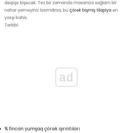
dəqiqə bişəcək. Tez bir zamanda masanıza sağlam bir
nahar yeməyiniz lazımdırsa, bu
çörək bişmiş tilapiya
ən
yaxşı bahis.
Tərkibi:
ad
¾ fincan yumşaq çörək qırıntıları