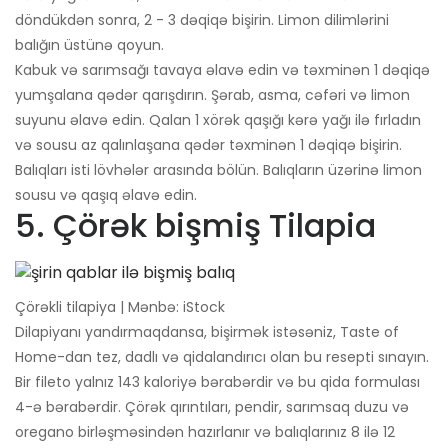
döndükdən sonra, 2 - 3 dəqiqə bişirin. Limon dilimlərini
balığın üstünə qoyun.
Kabuk və sarımsağı tavaya əlavə edin və təxminən 1 dəqiqə
yumşalana qədər qarışdırın. Şərab, asma, cəfəri və limon
suyunu əlavə edin. Qalan 1 xörək qaşığı kərə yağı ilə fırladın
və sousu az qalınlaşana qədər təxminən 1 dəqiqə bişirin.
Balıqları isti lövhələr arasında bölün. Balıqların üzərinə limon
sousu və qaşıq əlavə edin.
5. Çörək bişmiş Tilapia
Çörəkli tilapiya | Mənbə: iStock
Dilapiyanı yandırmaqdansa, bişirmək istəsəniz, Taste of
Home-dan tez, dadlı və qidalandırıcı olan bu resepti sınayın.
Bir fileto yalnız 143 kaloriyə bərabərdir və bu qida formulası
4-ə bərabərdir. Çörək qırıntıları, pendir, sarımsaq duzu və
oregano birləşməsindən hazırlanır və balıqlarınız 8 ilə 12