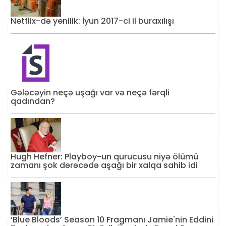
Netflix-də yenilik: İyun 2017-ci il buraxılışı
Gələcəyin neçə uşağı var və neçə fərqli
qadından?
Hugh Hefner: Playboy-un qurucusu niyə ölümü
zamanı şok dərəcədə aşağı bir xalqa sahib idi
‘Blue Bloods’ Season 10 Fragmanı Jamie'nin Eddini