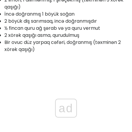
qaşığı)
İncə doğranmış 1 böyük soğan
2 böyük diş sarımsaq, incə doğranmışdır
½ fincan quru ağ şərab və ya quru vermut
2 xörək qaşığı asma, qurudulmuş
Bir ovuc düz yarpaq cəfəri, doğranmış (təxminən 2
xörək qaşığı)
ad