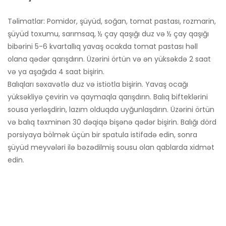
Təlimatlar: Pomidor, şüyüd, soğan, tomat pastası, rozmarin,
şüyüd toxumu, sarımsaq, ½ çay qaşığı duz və ½ çay qaşığı
bibərini 5-6 kvartallıq yavaş ocakda tomat pastası həll
olana qədər qarışdırın. Üzərini örtün və ən yüksəkdə 2 saat
və ya aşağıda 4 saat bişirin.
Balıqları səxavətlə duz və istiotla bişirin. Yavaş ocağı
yüksəkliyə çevirin və qaymaqla qarışdırın. Balıq bifteklərini
sousa yerləşdirin, lazım olduqda uyğunlaşdırın. Üzərini örtün
və balıq təxminən 30 dəqiqə bişənə qədər bişirin. Balığı dörd
porsiyaya bölmək üçün bir spatula istifadə edin, sonra
şüyüd meyvələri ilə bəzədilmiş sousu olan qablarda xidmət
edin.