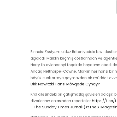
Birincisi
Kostyum
ulduz Britaniyadakı bəzi dostla
açıqladı. Marklın keçmiş dostlarından və agent
Harry ilə evlənəcəyi təqdirdə həyatının əbədi də
Ancaq Nelthorpe-Cowne, Marklın hər hansı bir m
böyük sualı ortaya qoymazdan bir müddət əvvəl p
Dirk Nowitzki Hansı Mövqedə Oynayır
Kral ailəsindəki bir çatışmazlıq şayiələri dolaşır
divarlarının arxasından reportajlar
https://t.co/
- The Sunday Times Jurnalı (@TheSTMagazi