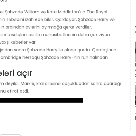
vəl Şahzadə William və Kate Middleton'un The Royal
nın səbəbini izah edə bilər. Qardaşlar, Şahzadə Harry və
n ardından evlərini ayırmağa qərar verdilər.
ini təsdiqləməsi ilə münasibətlərinin daha çox ziyan
xşı xəbərlər var.
ından sonra Şahzadə Harry ilə əlaqə qurdu. Qardaşların
r Cambridge hersoqu Şahzadə Harry-nin ruh halından
əri açır
m deyildi. Markle, kral ailəsinə qoşulduqdan sonra apardığı
nu etiraf etdi.