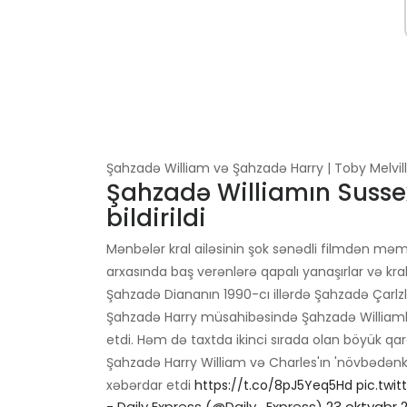
Şahzadə William və Şahzadə Harry | Toby Melvill
Şahzadə Williamın Susse
bildirildi
Mənbələr kral ailəsinin şok sənədli filmdən məmn
arxasında baş verənlərə qapalı yanaşırlar və kr
Şahzadə Diananın 1990-cı illərdə Şahzadə Çarlzl
Şahzadə Harry müsahibəsində Şahzadə Williamla s
etdi. Həm də taxtda ikinci sırada olan böyük qar
Şahzadə Harry William və Charles'ın 'növbədən
xəbərdar etdi
https://t.co/8pJ5Yeq5Hd
pic.twi
- Daily Express (@Daily_Express)
23 oktyabr 