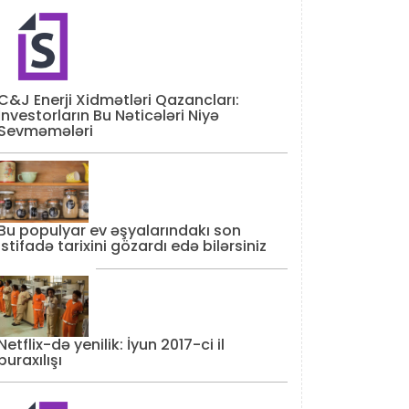
C&J Enerji Xidmətləri Qazancları:
İnvestorların Bu Nəticələri Niyə
Sevməmələri
Bu populyar ev əşyalarındakı son
istifadə tarixini gözardı edə bilərsiniz
Netflix-də yenilik: İyun 2017-ci il
buraxılışı