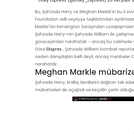
Bu, Şahzadə Harry və Meghan Markle'in bu il əv
Foundation adlı xeyriyyə təşkilatından ayrılması
Markle'nin Kensington Sarayından uzaqlaşmasını
Şahzadə Harry-nin Şahzadə William ilə çəkişməs
görəcəyindən narahatdır - ancaq bu cəbhədə ya
Görə
Ekspres
, Şahzadə William bombalı reportaj
nədən danışdıqları bəlli deyil, ancaq mənbələ
narahatdır.
Meghan Markle mübarizəl
Şahzadə Harry, krallıq dərdlərini dağıtan tək ada
mübarizələri də açıqladı və keçidin çətin olduğu