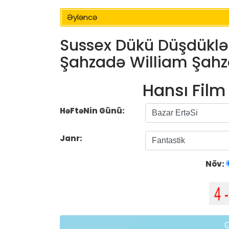
Əyləncə
Sussex Dükü Düşdüklər
Şahzadə William Şahza
Hansı Fil
HəFtəNin Günü:
Janr:
Növ: