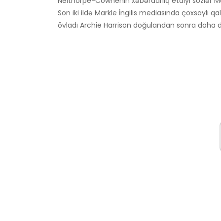
Nelthorpe-Cownenin xəbərdarlıq etdiyi sözlər M
Son iki ildə Markle İngilis mediasında çoxsaylı q
övladı Archie Harrison doğulandan sonra daha da