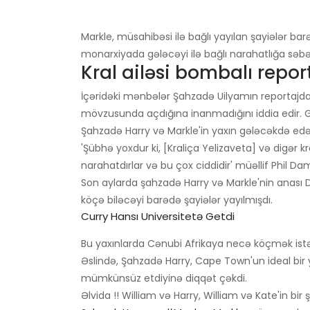
Markle, müsahibəsi ilə bağlı yayılan şayiələr b
monarxiyada gələcəyi ilə bağlı narahatlığa səbə
Kral ailəsi bombalı repor
İçəridəki mənbələr Şahzadə Uilyamın reportajda
mövzusunda açdığına inanmadığını iddia edir.
Şahzadə Harry və Markle'in yaxın gələcəkdə ed
'Şübhə yoxdur ki, [Kraliça Yelizaveta] və digər 
narahatdırlar və bu çox ciddidir' müəllif Phil Da
Son aylarda şahzadə Harry və Markle'nin anası 
köçə biləcəyi barədə şayiələr yayılmışdı.
Curry Hansı Universitetə ​​getdi
Bu yaxınlarda Cənubi Afrikaya necə köçmək istədi
Əslində, Şahzadə Harry, Cape Town'un ideal bir 
mümkünsüz etdiyinə diqqət çəkdi.
Əlvida !! William və Harry, William və Kate'in bir