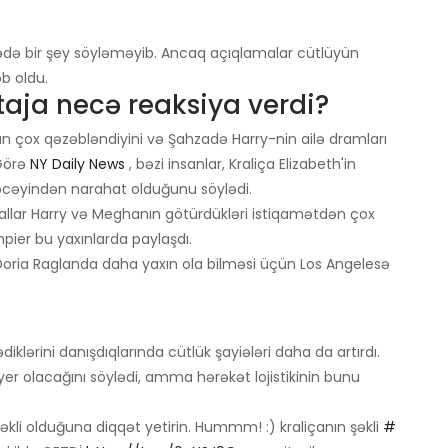
arədə bir şey söyləməyib. Ancaq açıqlamalar cütlüyün
b oldu.
taja necə reaksiya verdi?
n çox qəzəbləndiyini və Şahzadə Harry-nin ailə dramları
 Görə
NY Daily News
, bəzi insanlar, Kraliça Elizabeth'in
əcəyindən narahat olduğunu söylədi.
krallar Harry və Meghanın götürdükləri istiqamətdən çox
mpier bu yaxınlarda paylaşdı.
Doria Raglanda daha yaxın ola bilməsi üçün Los Angelesə
klərini danışdıqlarında cütlük şayiələri daha da artırdı.
yer olacağını söylədi, amma hərəkət lojistikinin bunu
 şəkli olduğuna diqqət yetirin. Hummm! :) kraliçanın şəkli
#