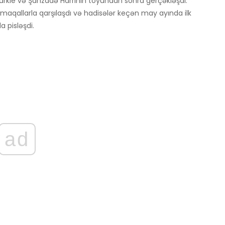
arkle və Şahzadə Harrinin toyundan sonra gerçəkləşdi.
almaqallarla qarşılaşdı və hadisələr keçən may ayında ilk
 pisləşdi.
ad