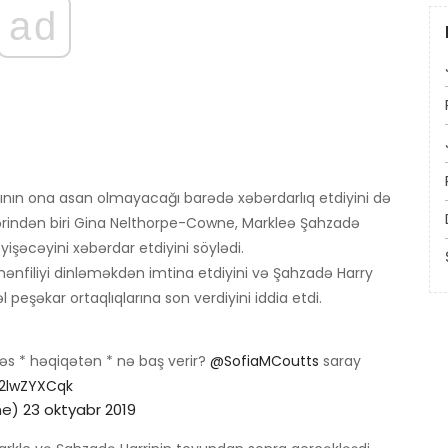
ad
rının ona asan olmayacağı barədə xəbərdarlıq etdiyini də
lərindən biri Gina Nelthorpe-Cowne, Markleə Şahzadə
yişəcəyini xəbərdar etdiyini söylədi.
ənfiliyi dinləməkdən imtina etdiyini və Şahzadə Harry
eşəkar ortaqlıqlarına son verdiyini iddia etdi.
, bəs * həqiqətən * nə baş verir?
@SofiaMCoutts
saray
t2lwZYXCqk
ne)
23 oktyabr 2019