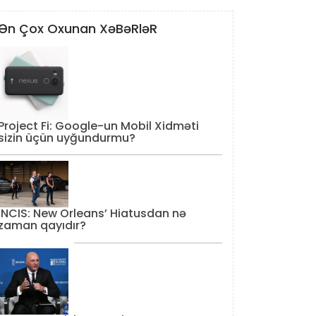
Ən Çox Oxunan XəBəRləR
Project Fi: Google-un Mobil Xidməti
sizin üçün uyğundurmu?
‘NCIS: New Orleans’ Hiatusdan nə
zaman qayıdır?