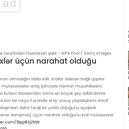
ad
e tərəfindən hazırlanan şəkil - WPA Pool / Getty Images
xlər üçün narahat olduğu
un olmadığını iddia edir. Krallar adətən bağlı qapılar
al mütəxəssislər artıq Şahzadə Harrinin müsahibəsini
a kütləvi davasından sonra ən böyük şey adlandırırlar.
on bir neçə il ərzində eniş-yoxuş yaşadıqlarını etiraf
daşından daha fərqli bir yolda olduğunu açıqladı.
kənar danışmaq' üçün narahat olduğunu kral mütəxəssisi
tter.com/9IppBXjZNW
2019