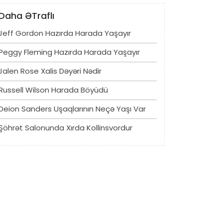
Daha ƏTraflı
Jeff Gordon Hazırda Harada Yaşayır
Peggy Fleming Hazırda Harada Yaşayır
Jalen Rose Xalis Dəyəri Nədir
Russell Wilson Harada Böyüdü
Deion Sanders Uşaqlarının Neçə Yaşı Var
Şöhrət Salonunda Xırda Kollinsvordur