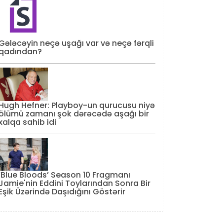
Gələcəyin neçə uşağı var və neçə fərqli
qadından?
Hugh Hefner: Playboy-un qurucusu niyə
ölümü zamanı şok dərəcədə aşağı bir
xalqa sahib idi
‘Blue Bloods’ Season 10 Fragmanı
Jamie'nin Eddini Toylarından Sonra Bir
Eşik Üzərində Daşıdığını Göstərir