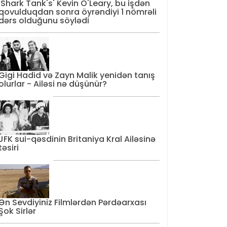
'Shark Tank's' Kevin O'Leary, bu işdən
qovulduqdan sonra öyrəndiyi 1 nömrəli
dərs olduğunu söylədi
Gigi Hadid və Zayn Malik yenidən tanış
olurlar - Ailəsi nə düşünür?
JFK sui-qəsdinin Britaniya Kral Ailəsinə
təsiri
Ən Sevdiyiniz Filmlərdən Pərdəarxası
Şok Sirlər