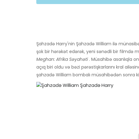
Şahzadə Harry'nin Şahzadə William ilə münasibə
şok bir hərəkət edərək, yeni sənədli bir filmdə m
Meghan: Afrika Səyahəti
. Müsahibə asanlıqla on
açıq biri oldu və bəzi pərəstişkarlarını kral ailə
şahzadə William bombalı müsahibədən sonra ki