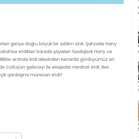
tləri geriyə doğru böyük bir addım atdı. Şahzadə Harry
übahisə etdikləri barədə şayiələri təsdiqlədi
Harry və
illiklər ərzində kral ailəsindən kənarda gördüyümüz ən
sində cütlüyün gələcəyi ilə əlaqədar narahat etdi. Bəs
çik qardaşına müraciət etdi?