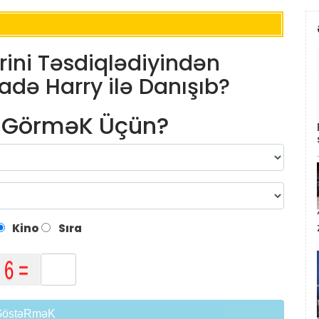
ini Təsdiqlədiyindən
də Harry ilə Danışıb?
m GörməK Üçün?
Kino
Sıra
GöstəRməK