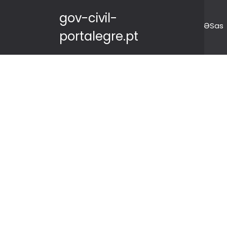
gov-civil-
ƏSas
portalegre.pt