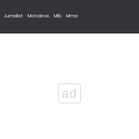
Jurnalist
Motokros
Mlb
Mma
ad