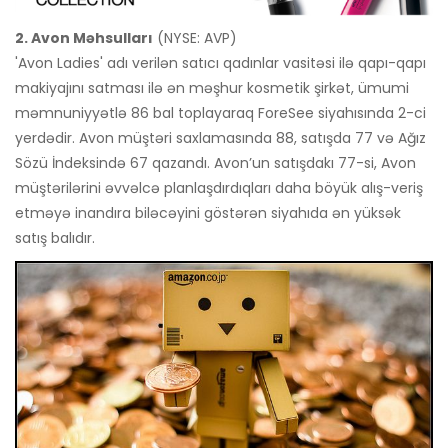
2. Avon Məhsulları
(NYSE: AVP)
'Avon Ladies' adı verilən satıcı qadınlar vasitəsi ilə qapı-qapı
makiyajını satması ilə ən məşhur kosmetik şirkət, ümumi
məmnuniyyətlə 86 bal toplayaraq ForeSee siyahısında 2-ci
yerdədir. Avon müştəri saxlamasında 88, satışda 77 və Ağız
Sözü İndeksində 67 qazandı. Avon’un satışdakı 77-si, Avon
müştərilərini əvvəlcə planlaşdırdıqları daha böyük alış-veriş
etməyə inandıra biləcəyini göstərən siyahıda ən yüksək
satış balıdır.