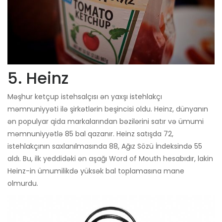
5. Heinz
Məşhur ketçup istehsalçısı ən yaxşı istehlakçı
məmnuniyyəti ilə şirkətlərin beşincisi oldu. Heinz, dünyanın
ən populyar qida markalarından bəzilərini satır və ümumi
məmnuniyyətlə 85 bal qazanır. Heinz satışda 72,
istehlakçının saxlanılmasında 88, Ağız Sözü İndeksində 55
aldı. Bu, ilk yeddidəki ən aşağı Word of Mouth hesabıdır, lakin
Heinz-in ümumilikdə yüksək bal toplamasına mane
olmurdu.