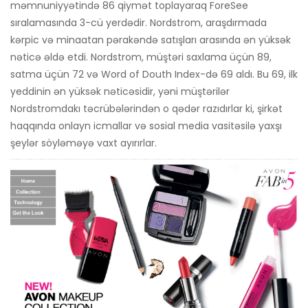
məmnuniyyətində 86 qiymət toplayaraq ForeSee
sıralamasında 3-cü yerdədir. Nordstrom, araşdırmada
kərpic və minaatan pərakəndə satışları arasında ən yüksək
nəticə əldə etdi. Nordstrom, müştəri saxlama üçün 89,
satma üçün 72 və Word of Douth Index-də 69 aldı. Bu 69, ilk
yeddinin ən yüksək nəticəsidir, yəni müştərilər
Nordstromdakı təcrübələrindən o qədər razıdırlar ki, şirkət
haqqında onlayn icmallar və sosial media vasitəsilə yaxşı
şeylər söyləməyə vaxt ayırırlar.