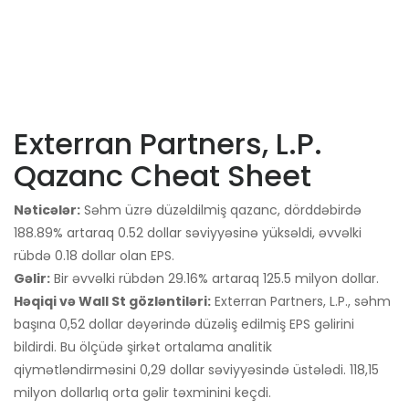
Exterran Partners, L.P.
Qazanc Cheat Sheet
Nəticələr:
Səhm üzrə düzəldilmiş qazanc, dörddəbirdə
188.89% artaraq 0.52 dollar səviyyəsinə yüksəldi, əvvəlki
rübdə 0.18 dollar olan EPS.
Gəlir:
Bir əvvəlki rübdən 29.16% artaraq 125.5 milyon dollar.
Həqiqi və Wall St gözləntiləri:
Exterran Partners, L.P., səhm
başına 0,52 dollar dəyərində düzəliş edilmiş EPS gəlirini
bildirdi. Bu ölçüdə şirkət ortalama analitik
qiymətləndirməsini 0,29 dollar səviyyəsində üstələdi. 118,15
milyon dollarlıq orta gəlir təxminini keçdi.