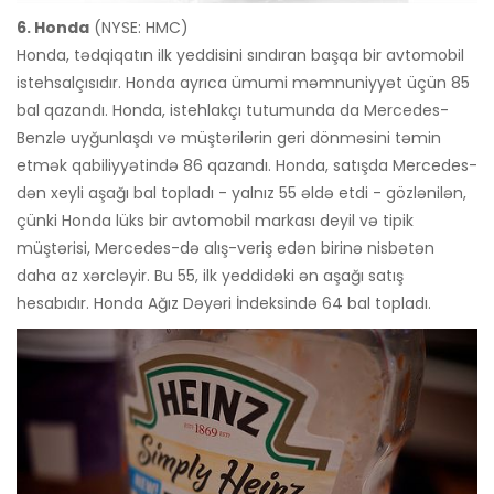
6. Honda
(NYSE: HMC)
Honda, tədqiqatın ilk yeddisini sındıran başqa bir avtomobil
istehsalçısıdır. Honda ayrıca ümumi məmnuniyyət üçün 85
bal qazandı. Honda, istehlakçı tutumunda da Mercedes-
Benzlə uyğunlaşdı və müştərilərin geri dönməsini təmin
etmək qabiliyyətində 86 qazandı. Honda, satışda Mercedes-
dən xeyli aşağı bal topladı - yalnız 55 əldə etdi - gözlənilən,
çünki Honda lüks bir avtomobil markası deyil və tipik
müştərisi, Mercedes-də alış-veriş edən birinə nisbətən
daha az xərcləyir. Bu 55, ilk yeddidəki ən aşağı satış
hesabıdır. Honda Ağız Dəyəri İndeksində 64 bal topladı.