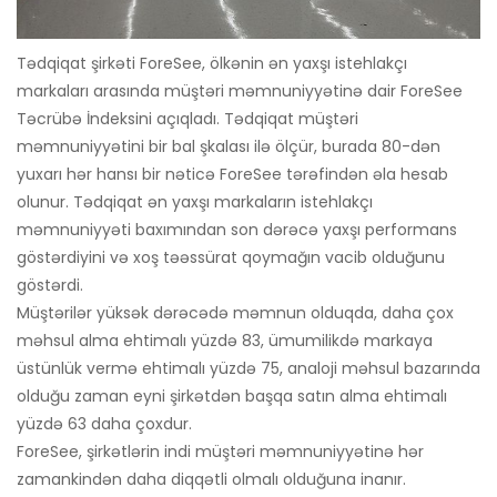
Tədqiqat şirkəti ForeSee, ölkənin ən yaxşı istehlakçı
markaları arasında müştəri məmnuniyyətinə dair ForeSee
Təcrübə İndeksini açıqladı. Tədqiqat müştəri
məmnuniyyətini bir bal şkalası ilə ölçür, burada 80-dən
yuxarı hər hansı bir nəticə ForeSee tərəfindən əla hesab
olunur. Tədqiqat ən yaxşı markaların istehlakçı
məmnuniyyəti baxımından son dərəcə yaxşı performans
göstərdiyini və xoş təəssürat qoymağın vacib olduğunu
göstərdi.
Müştərilər yüksək dərəcədə məmnun olduqda, daha çox
məhsul alma ehtimalı yüzdə 83, ümumilikdə markaya
üstünlük vermə ehtimalı yüzdə 75, analoji məhsul bazarında
olduğu zaman eyni şirkətdən başqa satın alma ehtimalı
yüzdə 63 daha çoxdur.
ForeSee, şirkətlərin indi müştəri məmnuniyyətinə hər
zamankindən daha diqqətli olmalı olduğuna inanır.