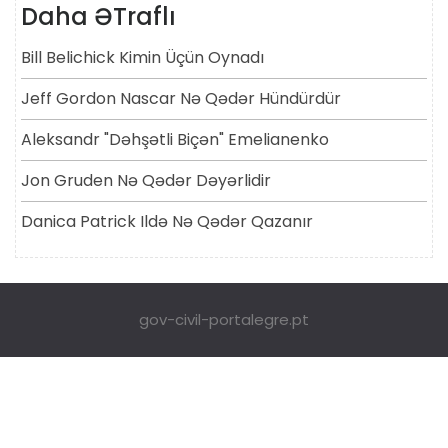
Daha ƏTraflı
Bill Belichick Kimin Üçün Oynadı
Jeff Gordon Nascar Nə Qədər Hündürdür
Aleksandr "dəhşətli Biçən" Emelianenko
Jon Gruden Nə Qədər Dəyərlidir
Danica Patrick Ildə Nə Qədər Qazanır
gov-civil-portalegre.pt