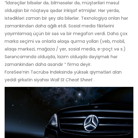
“İdarəçilər bilsələr də, bilməsələr də, müştəriləri məsul
olduqları bir nöqtəyə qədər inkişaf etmişlər. Hər yerdə,
istədikləri zaman bir şey ala bilərlər. Texnologiya onları hər
zamankindən daha ağıllı etdi. Sosial media fikirlərini
yayımlamaq üçün bir səs və bir megafon verdi. Daha çox
marka seçimi və onlarla əlaqə qurma yolları (veb, mobil,
əlaqə mərkəzi, mağaza / yer, sosial media, e-poçt və s.)
Sərəncamında olduqda, lazım olduqda dəyişmək hər
zamankindən daha asandır ” firma deyir.
ForeSee’nin Təcrübə İndeksində yüksək qiymətləri alan
yeddi şirkətin siyahısı
Wall St Cheat Sheet
.