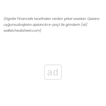
(Xignite Financials tərəfindən verilən şirkət əsasları. Qazanc
uyğunsuzluqlarını qazancla e-poçt ilə göndərin [at]
wallstcheatsheet.com)
ad