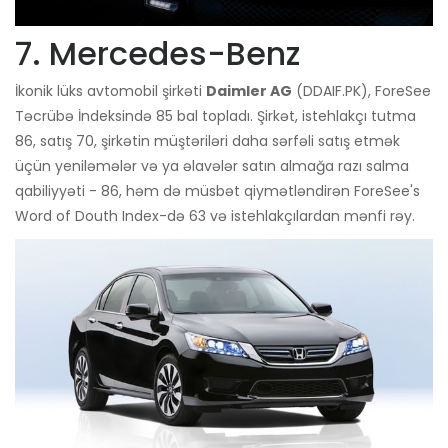
7. Mercedes-Benz
İkonik lüks avtomobil şirkəti
Daimler AG
(DDAIF.PK), ForeSee
Təcrübə İndeksində 85 bal topladı. Şirkət, istehlakçı tutma
86, satış 70, şirkətin müştəriləri daha sərfəli satış etmək
üçün yeniləmələr və ya əlavələr satın almağa razı salma
qabiliyyəti - 86, həm də müsbət qiymətləndirən ForeSee's
Word of Douth Index-də 63 və istehlakçılardan mənfi rəy.