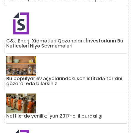
C&J Enerji Xidmətləri Qazancları: İnvestorların Bu
Nəticələri Niyə Sevməmələri
Bu populyar ev əşyalarındakı son istifadə tarixini
gözardı edə bilərsiniz
Netflix-də yenilik: İyun 2017-ci il buraxılışı