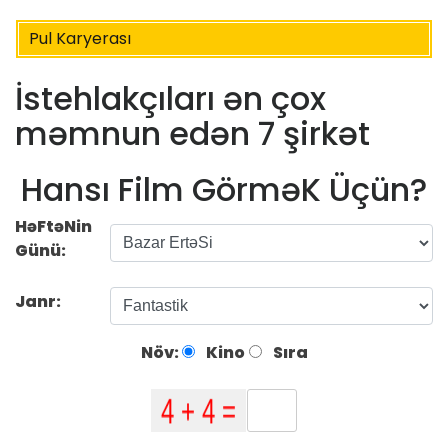
Pul Karyerası
İstehlakçıları ən çox
məmnun edən 7 şirkət
Hansı Film GörməK Üçün?
HəFtəNin
Günü:
Janr:
Növ:
Kino
Sıra