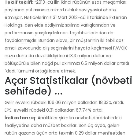
Təklif təklifi:
“2013-cü ilin ikinci rübünün əsas məqamları
paylanan pul axınının rekord rüblük səviyyəsini əhatə
etmişdir. Nəticələrimiz 31 Mart 2013-cü il tarixində Exterran
Holdings-dən əldə etdiyimiz sıxılma varlıqlarından və
performansın yaxşılaşdırılması təşəbbüslərindən də
faydalanmışdır. Bundan əlavə, bir müştərinin iki təbii qaz
emalı zavodunda alış seçimlərini həyata keçirməsi FAVÖK-
nüzü daha da düzəldildiyi kimi 13,3 milyon dollar və
bölüşdürülə bilən nağd pul axınımızı 6.5 milyon dollar artırdı
”dedi. 'ümumi ortağı idarə etmək.
Açar Statistikalar (növbəti
səhifədə) ...
Gəlir əvvəlki rübdəki 106.06 milyon dollardan 18.33% artdı.
EPS, əvvəlki rübdəki 0.31 dollardan 67.74% artdı.
İrəli axtarırıq:
Analitiklər şirkətin növbəti dörddəbirdəki
fəaliyyətinə daha müsbət baxırlar. Son üç ayda, gələn
rübün qazancı üçün orta təxmin 0.29 dollar mənfəətdən