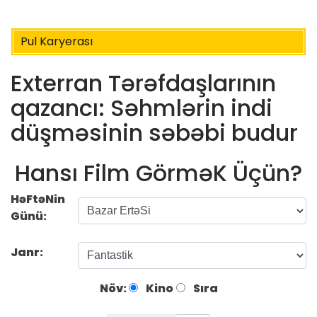
Pul Karyerası
Exterran Tərəfdaşlarının
qazancı: Səhmlərin indi
düşməsinin səbəbi budur
Hansı Film GörməK Üçün?
HəFtəNin
Günü:
Janr:
Növ:
Kino
Sıra