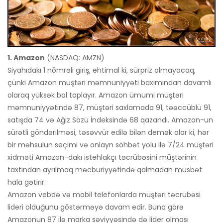
1. Amazon
(NASDAQ: AMZN)
Siyahıdakı 1 nömrəli giriş, ehtimal ki, sürpriz olmayacaq,
çünki Amazon müştəri məmnuniyyəti baxımından davamlı
olaraq yüksək bal toplayır. Amazon ümumi müştəri
məmnuniyyətində 87, müştəri saxlamada 91, təəccüblü 91,
satışda 74 və Ağız Sözü İndeksində 68 qazandı. Amazon-un
sürətli göndərilməsi, təsəvvür edilə bilən demək olar ki, hər
bir məhsulun seçimi və onlayn söhbət yolu ilə 7/24 müştəri
xidməti Amazon-dakı istehlakçı təcrübəsini müştərinin
taxtından ayrılmaq məcburiyyətində qalmadan müsbət
hala gətirir.
Amazon vebdə və mobil telefonlarda müştəri təcrübəsi
lideri olduğunu göstərməyə davam edir. Buna görə
Amazonun 87 ilə marka səviyyəsində də lider olması