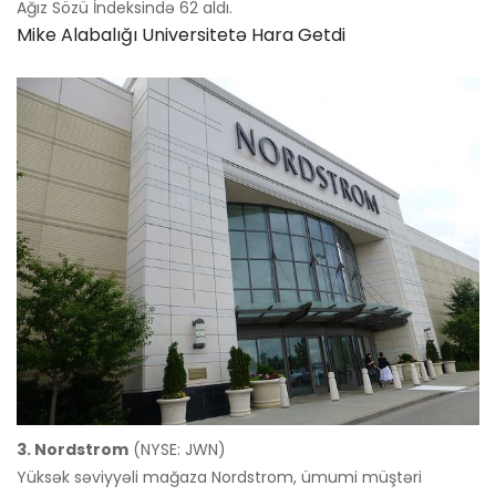
Ağız Sözü İndeksində 62 aldı.
Mike Alabalığı Universitetə ​​hara Getdi
3. Nordstrom
(NYSE: JWN)
Yüksək səviyyəli mağaza Nordstrom, ümumi müştəri