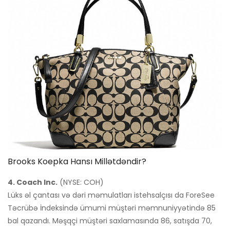
Brooks Koepka Hansı Millətdəndir?
4. Coach Inc.
(NYSE: COH)
Lüks əl çantası və dəri məmulatları istehsalçısı da ForeSee
Təcrübə İndeksində ümumi müştəri məmnuniyyətində 85
bal qazandı. Məşqçi müştəri saxlamasında 86, satışda 70,