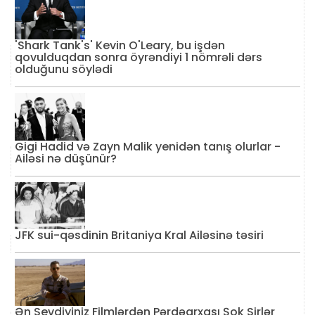
'Shark Tank's' Kevin O'Leary, bu işdən
qovulduqdan sonra öyrəndiyi 1 nömrəli dərs
olduğunu söylədi
Gigi Hadid və Zayn Malik yenidən tanış olurlar -
Ailəsi nə düşünür?
JFK sui-qəsdinin Britaniya Kral Ailəsinə təsiri
Ən Sevdiyiniz Filmlərdən Pərdəarxası Şok Sirlər