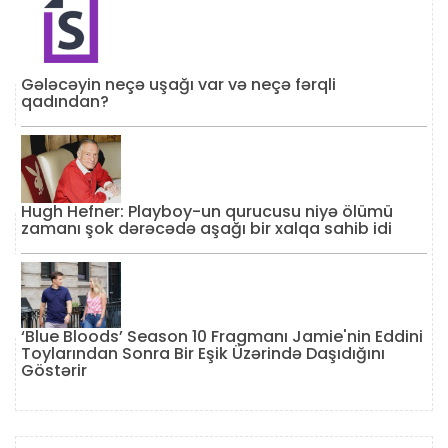
Gələcəyin neçə uşağı var və neçə fərqli
qadından?
Hugh Hefner: Playboy-un qurucusu niyə ölümü
zamanı şok dərəcədə aşağı bir xalqa sahib idi
‘Blue Bloods’ Season 10 Fragmanı Jamie'nin Eddini
Toylarından Sonra Bir Eşik Üzərində Daşıdığını
Göstərir