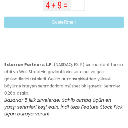
GöstəRməK
Exterran Partners, L.P.
(NASDAQ: EXLP) bir mənfəət təmin
etdi və Wall Street-in gözləntilərini üstələdi və gəlir
gözləntilərini üstələdi. Gəlirin artması şirkətdən yüksək
böyümə istəyən səhmdarlara müsbət bir işarədir. Səhmlər
0,26% azalıb.
Bazarlar 5 illik zirvələrdə! Sahib olmaq üçün ən
yaxşı səhmləri kəşf edin. İndi təzə Feature Stock Pick
üçün buraya vurun!