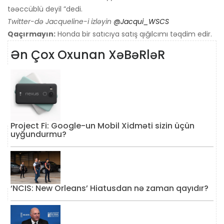
təəccüblü deyil ”dedi.
Twitter-də Jacqueline-i izləyin
@Jacqui_WSCS
Qaçırmayın:
Honda bir satıcıya satış qığılcımı təqdim edir.
Ən Çox Oxunan XəBəRləR
Project Fi: Google-un Mobil Xidməti sizin üçün
uyğundurmu?
‘NCIS: New Orleans’ Hiatusdan nə zaman qayıdır?