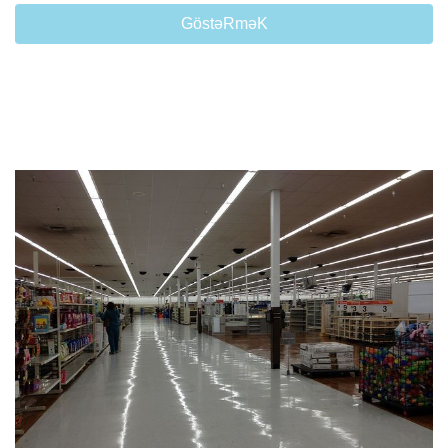
GöstəRməK