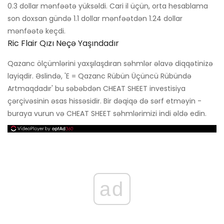
0.3 dollar mənfəətə yüksəldi. Cari il üçün, orta hesablama
son doxsan gündə 1.1 dollar mənfəətdən 1.24 dollar
mənfəətə keçdi.
Ric Flair Qızı Neçə Yaşındadır
Qazanc ölçümlərini yaxşılaşdıran səhmlər əlavə diqqətinizə
layiqdir. Əslində, 'E = Qazanc Rübün Üçüncü Rübündə
Artmaqdadır' bu səbəbdən CHEAT SHEET investisiya
çərçivəsinin əsas hissəsidir. Bir dəqiqə də sərf etməyin -
buraya vurun və CHEAT SHEET səhmlərimizi indi əldə edin.
ad