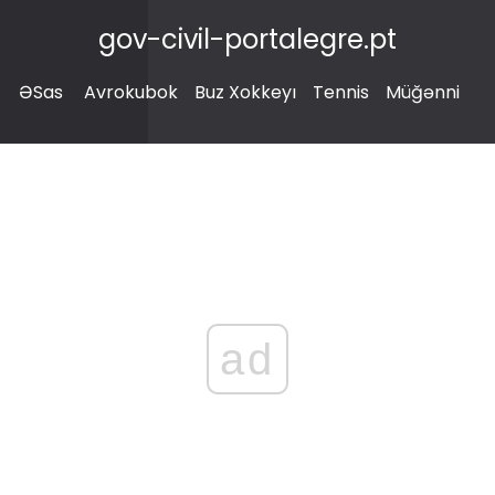
gov-civil-portalegre.pt
ƏSas
Avrokubok
Buz Xokkeyı
Tennis
Müğənni
ad