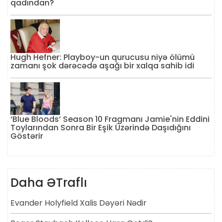
qadından?
Hugh Hefner: Playboy-un qurucusu niyə ölümü
zamanı şok dərəcədə aşağı bir xalqa sahib idi
‘Blue Bloods’ Season 10 Fragmanı Jamie'nin Eddini
Toylarından Sonra Bir Eşik Üzərində Daşıdığını
Göstərir
Daha ƏTraflı
Evander Holyfield Xalis Dəyəri Nədir