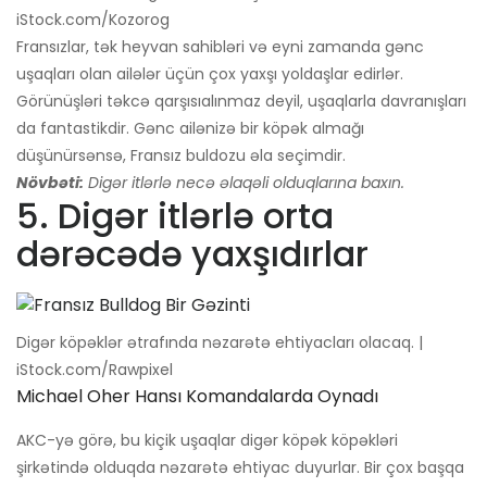
iStock.com/Kozorog
Fransızlar, tək heyvan sahibləri və eyni zamanda gənc
uşaqları olan ailələr üçün çox yaxşı yoldaşlar edirlər.
Görünüşləri təkcə qarşısıalınmaz deyil, uşaqlarla davranışları
da fantastikdir. Gənc ailənizə bir köpək almağı
düşünürsənsə, Fransız buldozu əla seçimdir.
Növbəti:
Digər itlərlə necə əlaqəli olduqlarına baxın.
5. Digər itlərlə orta
dərəcədə yaxşıdırlar
Digər köpəklər ətrafında nəzarətə ehtiyacları olacaq. |
iStock.com/Rawpixel
Michael Oher Hansı Komandalarda Oynadı
AKC-yə görə, bu kiçik uşaqlar digər köpək köpəkləri
şirkətində olduqda nəzarətə ehtiyac duyurlar. Bir çox başqa