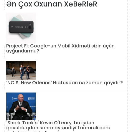
Ən Çox Oxunan XəBəRləR
Project Fi: Google-un Mobil Xidməti sizin üçün
uyğundurmu?
‘NCIS: New Orleans’ Hiatusdan nə zaman qayıdır?
'Shark Tank's' Kevin O'Leary, bu işdən
qovulduqdan sonra öyrəndiyi 1 nömrəli dərs