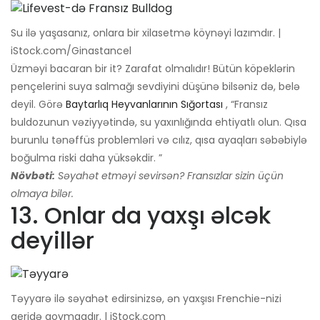
Su ilə yaşasanız, onlara bir xilasetmə köynəyi lazımdır. |
iStock.com/Ginastancel
Üzməyi bacaran bir it? Zarafat olmalıdır! Bütün köpeklərin
pençelerini suya salmağı sevdiyini düşünə bilsəniz də, belə
deyil. Görə
Baytarlıq Heyvanlarının Sığortası
, “Fransız
buldozunun vəziyyətində, su yaxınlığında ehtiyatlı olun. Qısa
burunlu tənəffüs problemləri və cılız, qısa ayaqları səbəbiylə
boğulma riski daha yüksəkdir. ”
Növbəti:
Səyahət etməyi sevirsən? Fransızlar sizin üçün
olmaya bilər.
13. Onlar da yaxşı əlcək
deyillər
Təyyarə ilə səyahət edirsinizsə, ən yaxşısı Frenchie-nizi
geridə qoymaqdır. | iStock.com