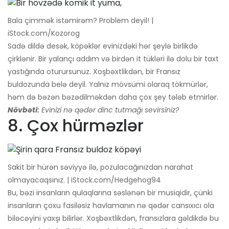
Bala çimmək istəmirəm? Problem deyil! |
iStock.com/Kozorog
Sadə dildə desək, köpəklər evinizdəki hər şeylə birlikdə
çirklənir. Bir yalançı addım və birdən it tükləri ilə dolu bir taxt
yastığında oturursunuz. Xoşbəxtlikdən, bir Fransız
buldozunda belə deyil. Yalnız mövsümi olaraq tökmürlər,
həm də bəzən bəzədilməkdən daha çox şey tələb etmirlər.
Növbəti:
Evinizi nə qədər dinc tutmağı sevirsiniz?
8. Çox hürməzlər
Sakit bir hürən səviyyə ilə, pozulacağınızdan narahat
olmayacaqsınız. | iStock.com/Hedgehog94
Bu, bəzi insanların qulaqlarına səslənən bir musiqidir, çünki
insanların çoxu fasiləsiz havlamanın nə qədər cansıxıcı ola
biləcəyini yaxşı bilirlər. Xoşbəxtlikdən, fransızlara gəldikdə bu