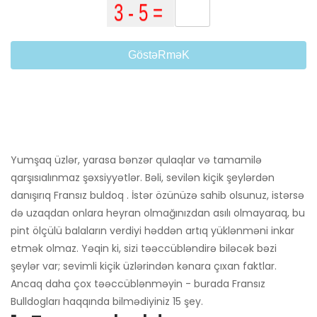
GöstəRməK
Yumşaq üzlər, yarasa bənzər qulaqlar və tamamilə
qarşısıalınmaz şəxsiyyətlər. Bəli, sevilən kiçik şeylərdən
danışırıq Fransız buldoq . İstər özünüzə sahib olsunuz, istərsə
də uzaqdan onlara heyran olmağınızdan asılı olmayaraq, bu
pint ölçülü balaların verdiyi həddən artıq yüklənməni inkar
etmək olmaz. Yəqin ki, sizi təəccübləndirə biləcək bəzi
şeylər var; sevimli kiçik üzlərindən kənara çıxan faktlar.
Ancaq daha çox təəccüblənməyin - burada Fransız
Bulldogları haqqında bilmədiyiniz 15 şey.