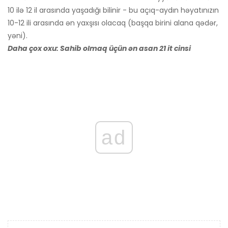
10 ilə 12 il arasında yaşadığı bilinir - bu açıq-aydın həyatınızın
10-12 ili arasında ən yaxşısı olacaq (başqa birini alana qədər,
yəni).
Daha çox oxu: Sahib olmaq üçün ən asan 21 it cinsi
ad