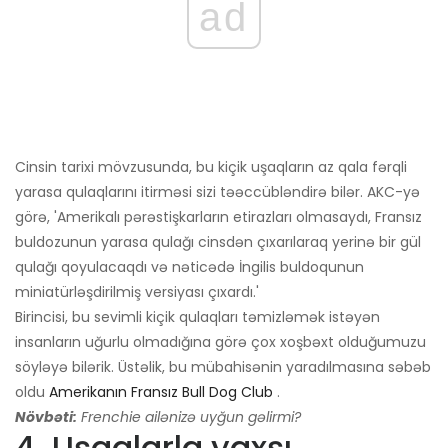
ad
Cinsin tarixi mövzusunda, bu kiçik uşaqların az qala fərqli
yarasa qulaqlarını itirməsi sizi təəccübləndirə bilər. AKC-yə
görə, 'Amerikalı pərəstişkarların etirazları olmasaydı, Fransız
buldozunun yarasa qulağı cinsdən çıxarılaraq yerinə bir gül
qulağı qoyulacaqdı və nəticədə İngilis buldoqunun
miniatürləşdirilmiş versiyası çıxardı.'
Birincisi, bu sevimli kiçik qulaqları təmizləmək istəyən
insanların uğurlu olmadığına görə çox xoşbəxt olduğumuzu
söyləyə bilərik. Üstəlik, bu mübahisənin yaradılmasına səbəb
oldu
Amerikanın Fransız Bull Dog Club
.
Növbəti:
Frenchie ailənizə uyğun gəlirmi?
4. Uşaqlarla yaxşı