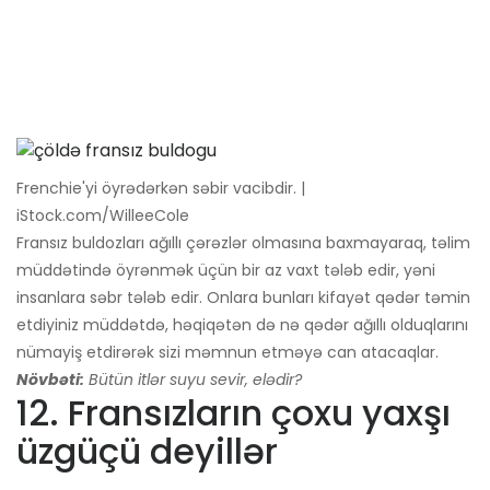
Frenchie'yi öyrədərkən səbir vacibdir. |
iStock.com/WilleeCole
Fransız buldozları ağıllı çərəzlər olmasına baxmayaraq, təlim
müddətində öyrənmək üçün bir az vaxt tələb edir, yəni
insanlara səbr tələb edir. Onlara bunları kifayət qədər təmin
etdiyiniz müddətdə, həqiqətən də nə qədər ağıllı olduqlarını
nümayiş etdirərək sizi məmnun etməyə can atacaqlar.
Növbəti:
Bütün itlər suyu sevir, elədir?
12. Fransızların çoxu yaxşı
üzgüçü deyillər