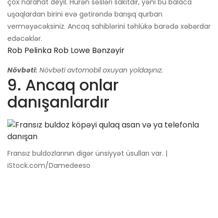
çox narahat deyil. Hürən səsləri sakitdir, yəni bu balaca
uşaqlardan birini evə gətirəndə barışıq qurban
verməyəcəksiniz. Ancaq sahiblərini təhlükə barədə xəbərdar
edəcəklər.
Rob Pelinka Rob Lowe Bənzəyir
Növbəti:
Növbəti avtomobil oxuyan yoldaşınız.
9. Ancaq onlar
danışanlardır
Fransız buldozlarının digər ünsiyyət üsulları var. |
iStock.com/Damedeeso