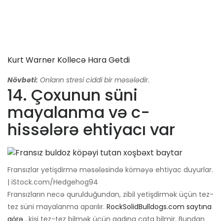
Kurt Warner Kollecə Hara Getdi
Növbəti:
Onların stresi ciddi bir məsələdir.
14. Çoxunun süni
mayalanma və c-
hissələrə ehtiyacı var
Fransızlar yetişdirmə məsələsində köməyə ehtiyac duyurlar.
| iStock.com/Hedgehog94
Fransızların necə qurulduğundan, zibil yetişdirmək üçün tez-
tez süni mayalanma aparılır.
RockSolidBulldogs.com saytına
görə
, kişi tez-tez bilmək üçün qadına çata bilmir. Bundan