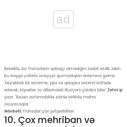
ad
Beləliklə, biz fransızların qabıqçı olmadığını təsbit etdik, lakin
bu başqa yollarla ünsiyyət qurmadıqları anlamına gəlmir.
'Mürəkkəb bir esneme, yips və qarqara sistemi istifadə
edərək, köpəklər öz dillərindəki illüziyanı çatdıra bilər'
Zehni ip
yazır. 'Bəzən avtomobildə sizinlə birlikdə mahnı
oxuyacaqlar.'
Növbəti:
Fransızlar çox şəfqətlidirlər.
10. Çox mehriban və