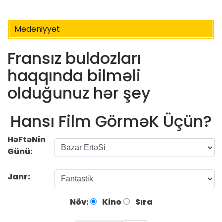
Mədəniyyət
Fransız buldozları
haqqında bilməli
olduğunuz hər şey
Hansı Film GörməK Üçün?
HəFtəNin
Günü:
Janr:
Növ:
Kino
Sıra