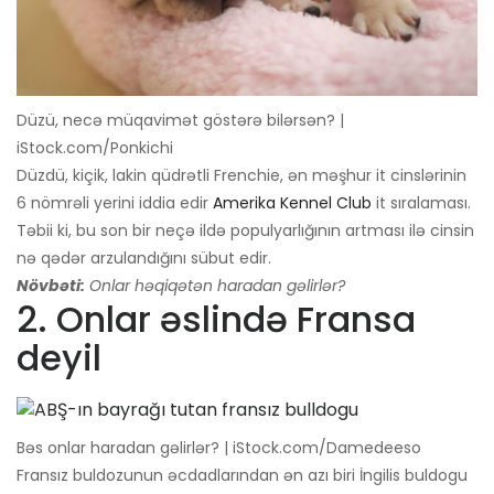
Düzü, necə müqavimət göstərə bilərsən? |
iStock.com/Ponkichi
Düzdü, kiçik, lakin qüdrətli Frenchie, ən məşhur it cinslərinin
6 nömrəli yerini iddia edir
Amerika Kennel Club
it sıralaması.
Təbii ki, bu son bir neçə ildə populyarlığının artması ilə cinsin
nə qədər arzulandığını sübut edir.
Növbəti:
Onlar həqiqətən haradan gəlirlər?
2. Onlar əslində Fransa
deyil
Bəs onlar haradan gəlirlər? | iStock.com/Damedeeso
Fransız buldozunun əcdadlarından ən azı biri İngilis buldogu