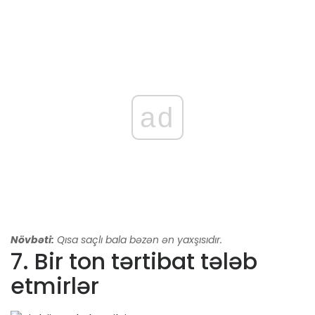
ad
Növbəti:
Qısa saçlı bala bəzən ən yaxşısıdır.
7. Bir ton tərtibat tələb
etmirlər