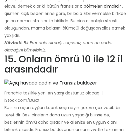
əlavə, demək olar ki, bütün fransızlar
c bölmələri olmalıdır
,
qismən kiçik bədənlərinə görə, bir bala zibil verməklə birlikdə
gələn normal streslər ilə birlikdə. Bu cins asanlıqla stresli
olduğundan, mama balasını ölümcül doğuşdan xilas etmək
yaxşıdır.
Növbəti:
Bir Frenchie almağı seçsəniz, onun nə qədər
olacağını bilməlisiniz.
15. Onların ömrü 10 ilə 12 il
arasındadır
Frenchie tezliklə yeni ən yaxşı dostunuz olacaq. |
iStock.com/DuxX
Bu sizin üçün uyğun köpək seçməyin çox və çox vacib bir
tərəfidir. Bəzi cinslərin daha uzun yaşadığı bilinsə də,
bəzilərinin ömrü daha qısadır və ailənizə ən uyğun olanı
bilmək əsasdır. Fransız buldozunun ümumiyyətlə təxminən