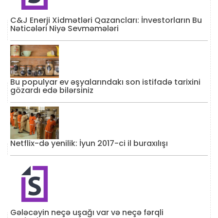
C&J Enerji Xidmətləri Qazancları: İnvestorların Bu
Nəticələri Niyə Sevməmələri
Bu populyar ev əşyalarındakı son istifadə tarixini
gözardı edə bilərsiniz
Netflix-də yenilik: İyun 2017-ci il buraxılışı
Gələcəyin neçə uşağı var və neçə fərqli