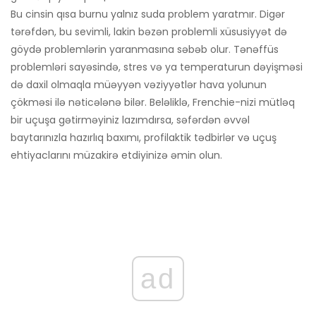
Bu cinsin qısa burnu yalnız suda problem yaratmır. Digər
tərəfdən, bu sevimli, lakin bəzən problemli xüsusiyyət də
göydə problemlərin yaranmasına səbəb olur. Tənəffüs
problemləri sayəsində, stres və ya temperaturun dəyişməsi
də daxil olmaqla müəyyən vəziyyətlər hava yolunun
çökməsi ilə nəticələnə bilər. Beləliklə, Frenchie-nizi mütləq
bir uçuşa gətirməyiniz lazımdırsa, səfərdən əvvəl
baytarınızla hazırlıq baxımı, profilaktik tədbirlər və uçuş
ehtiyaclarını müzakirə etdiyinizə əmin olun.
ad