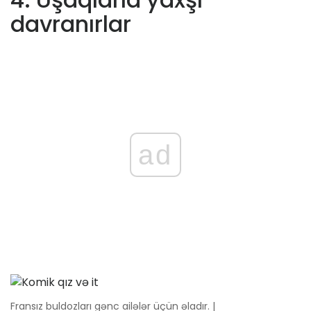
davranırlar
ad
Fransız buldozları gənc ailələr üçün əladır. |