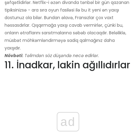
şəfqətlidirlər. Netflix-i əzən divanda tənbəl bir gün qazanan
tipiksinizsə - ara sıra oyun fasiləsi ilə bu it yeni ən yaxşı
dostunuz ola bilər. Bundan əlavə, Fransızlar çox vaxt
həssasdırlar. Qışqırmağa yaxşı cavab vermirlər, çünki bu,
onların ətraflarını sarsıtmalarına səbəb olacaqdır. Beləliklə,
müsbət möhkəmləndirməyə sadiq qalmağınız daha
yaxşıdır.
Növbəti:
Təlimdən söz düşəndə ​​necə edirlər.
11. İnadkar, lakin ağıllıdırlar
ad