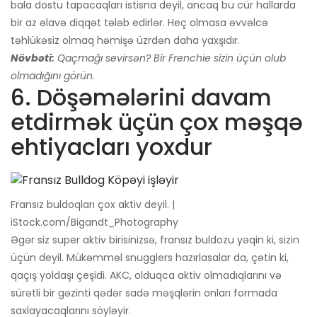
bala dostu tapacaqları istisna deyil, ancaq bu cür hallarda
bir az əlavə diqqət tələb edirlər. Heç olmasa əvvəlcə
təhlükəsiz olmaq həmişə üzrdən daha yaxşıdır.
Növbəti:
Qaçmağı sevirsən? Bir Frenchie sizin üçün olub
olmadığını görün.
6. Döşəmələrini davam
etdirmək üçün çox məşqə
ehtiyacları yoxdur
Fransız buldoqları çox aktiv deyil. |
iStock.com/Bigandt_Photography
Əgər siz super aktiv birisinizsə, fransız buldozu yəqin ki, sizin
üçün deyil. Mükəmməl snugglers hazırlasalar da, çətin ki,
qaçış yoldaşı çeşidi. AKC, olduqca aktiv olmadıqlarını və
sürətli bir gəzinti qədər sadə məşqlərin onları formada
saxlayacaqlarını söyləyir.