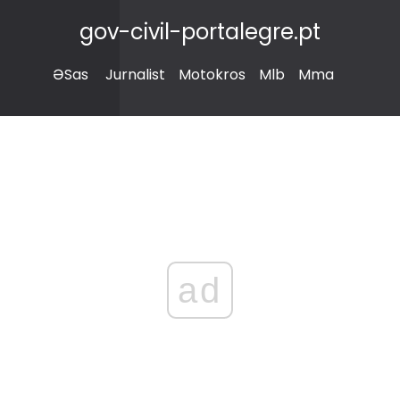
gov-civil-portalegre.pt
ƏSas
Jurnalist
Motokros
Mlb
Mma
ad