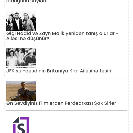
olduğunu söylədi
Gigi Hadid və Zayn Malik yenidən tanış olurlar -
Ailəsi nə düşünür?
JFK sui-qəsdinin Britaniya Kral Ailəsinə təsiri
Ən Sevdiyiniz Filmlərdən Pərdəarxası Şok Sirlər