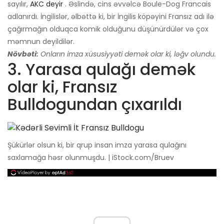
sayılır,
AKC deyir
. Əslində, cins əvvəlcə Boule-Dog Francais
adlanırdı. İngilislər, əlbəttə ki, bir İngilis köpəyini Fransız adı ilə
çağırmağın olduqca komik olduğunu düşünürdülər və çox
məmnun deyildilər.
Növbəti:
Onların imza xüsusiyyəti demək olar ki, ləğv olundu.
3. Yarasa qulağı demək
olar ki, Fransız
Bulldogundan çıxarıldı
Şükürlər olsun ki, bir qrup insan imza yarasa qulağını
saxlamağa həsr olunmuşdu. | iStock.com/Bruev