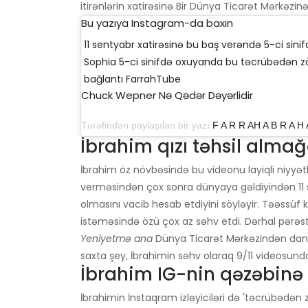
itirənlərin xatirəsinə Bir Dünya Ticarət Mərkəzin
Bu yazıya Instagram-da baxın
11 sentyabr xatirəsinə bu baş verəndə 5-ci sin
Sophia 5-ci sinifdə oxuyanda bu təcrübədən zövq
bağlantı FarrahTube
Chuck Wepner Nə Qədər Dəyərlidir
Tərəfindən paylaşılan bir yazı
F A R R AH A B R A H
İbrahim qızı təhsil almağ
İbrahim öz növbəsində bu videonu layiqli niyyətl
verməsindən çox sonra dünyaya gəldiyindən 11 
olmasını vacib hesab etdiyini söyləyir. Təəssüf k
istəməsində özü çox az səhv etdi. Dərhal pərəsti
Yeniyetmə ana
Dünya Ticarət Mərkəzindən danı
saxta şey, İbrahimin səhv olaraq 9/11 videosunda
İbrahim IG-nin qəzəbinə
İbrahimin İnstaqram izləyiciləri də 'təcrübədən 