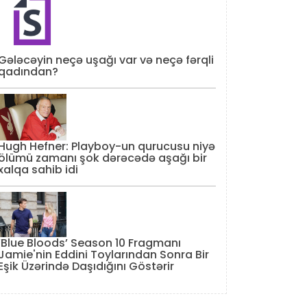
Gələcəyin neçə uşağı var və neçə fərqli
qadından?
Hugh Hefner: Playboy-un qurucusu niyə
ölümü zamanı şok dərəcədə aşağı bir
xalqa sahib idi
‘Blue Bloods’ Season 10 Fragmanı
Jamie'nin Eddini Toylarından Sonra Bir
Eşik Üzərində Daşıdığını Göstərir