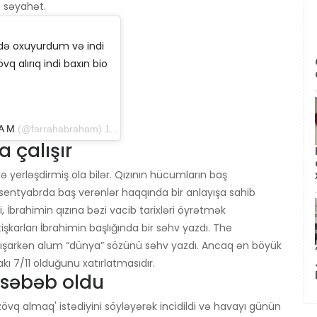
ə səyahət.
ifdə oxuyurdum və indi
 alırıq indi baxın bio
 A M
(@farrahabraham) 11 sentyabr 2019-cu il, saat 9: 05-də PDT
a çalışır
ə yerləşdirmiş ola bilər. Qızının hücumların baş
sentyabrda baş verənlər haqqında bir anlayışa sahib
i, İbrahimin qızına bəzi vacib tarixləri öyrətmək
şkarları İbrahimin başlığında bir səhv yazdı. The
şarkən alum “dünya” sözünü səhv yazdı. Ancaq ən böyük
kı 7/11 olduğunu xatırlatmasıdır.
 səbəb oldu
zövq almaq' istədiyini söyləyərək incidildi və havayı günün