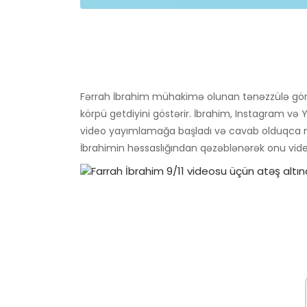
Fərrah İbrahim mühakimə olunan tənəzzülə görə
körpü getdiyini göstərir. İbrahim, Instagram və 
video yayımlamağa başladı və cavab olduqca mə
İbrahimin həssaslığından qəzəblənərək onu vide