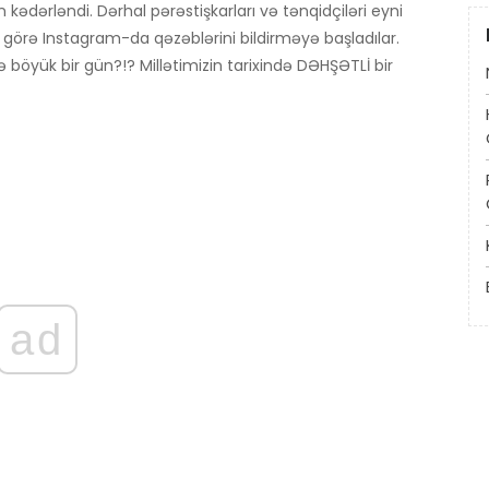
kədərləndi. Dərhal pərəstişkarları və tənqidçiləri eyni
rə Instagram-da qəzəblərini bildirməyə başladılar.
ə böyük bir gün?!? Millətimizin tarixində DƏHŞƏTLİ bir
ad