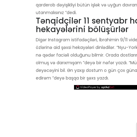
qarderob dəyişikliyi bütün işlək və uyğun davranır. 
utanmalısınız ”dedi.
Tənqidçilər 11 sentyabr ha
hekayələrini bölüşürlər
Digər Instagram istifadəçiləri, İbrahimin 9/11 
özlərinə aid şəxsi hekayələri dinlədilər. “Nyu
nə qədər faciəli olduğunu bilmir. Orada dostlarım
olmuş və darıxmışam ”deyə bir nəfər yazdı. “Müt
deyəcəyini bil. Ən yaxşı dostum o gün çox günahsı
edirəm ”deyə başqa bir şəxs yazdı.