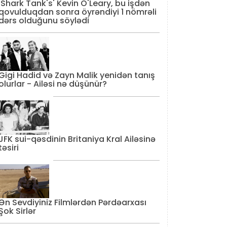
'Shark Tank's' Kevin O'Leary, bu işdən
qovulduqdan sonra öyrəndiyi 1 nömrəli
dərs olduğunu söylədi
Gigi Hadid və Zayn Malik yenidən tanış
olurlar - Ailəsi nə düşünür?
JFK sui-qəsdinin Britaniya Kral Ailəsinə
təsiri
Ən Sevdiyiniz Filmlərdən Pərdəarxası
Şok Sirlər