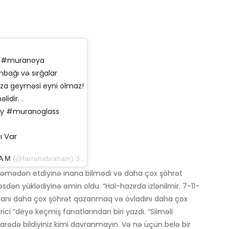
ın #muranoya
bağı və sırğalar
vaza geyməsi eyni olmaz!
idir. .
ly #muranoglass
ı Var
 A M
(@farrahabraham) 31 Avqust 2019 tarixində, saat 13: 05-də PDT
 istəmədən etdiyinə inana bilmədi və daha çox şöhrət
ən yüklədiyinə əmin oldu. “Hal-hazırda izlənilmir. 7-11-
tli anı daha çox şöhrət qazanmaq və övladını daha çox
ici ”deyə keçmiş fanatlarından biri yazdı. “Silməli
ədə bildiyiniz kimi davranmayın. Və nə üçün belə bir