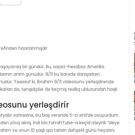
əfindən hazırlanmışdır
q yaşayacaq bir gündür. Bu, saysız-hesabsız Amerika
arının anım günüdür. 9/11 bu barədə danışarkən
üdür. Təəssüf ki, İbrahim 9/11 videosunu yerləşdirəndə
arları da, tənqidçilər də keçmiş reallıq ulduzundan haqlı
osunu yerləşdirir
ntyabr xatirəsinə, bu baş verəndə 5-ci sinifdə oxuyurdum
ən zövq alırıq, indi bio FarrahTube-a keçid izləyirik ”deyə
ahim və onun 10 yaşlı qızı tarixin dəhşətli günü həyatını