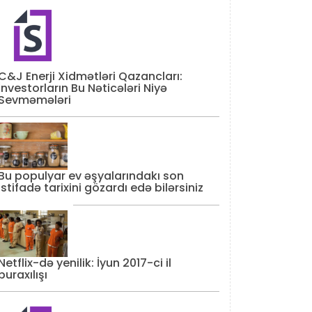
C&J Enerji Xidmətləri Qazancları:
İnvestorların Bu Nəticələri Niyə
Sevməmələri
Bu populyar ev əşyalarındakı son
istifadə tarixini gözardı edə bilərsiniz
Netflix-də yenilik: İyun 2017-ci il
buraxılışı