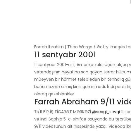
Fərrah İbrahim | Theo Wargo / Getty Images tər
11 sentyabr 2001
11 sentyabr 2001-ci il, Amerika xalqı üçün alça
vətəndaşının həyatına son qoyan terror hücuml
müəyyən bir hörmət tələb edən bir tənhalıq gün
bunu nəzərə almış kimi görünmədi. İndi pərəstişk
olaraq qəzəblənirlər.
Farrah Abraham 9/11 vide
‘9/11 BİR İŞ TİCARƏT MƏRKƏZİ
@sevgi_sevgi
11 se
və indi Sophia 5-ci sinifdə oxuyanda bu təcrübəd
9/11 videosunun alt hissəsində yazdı. Videoda İbr