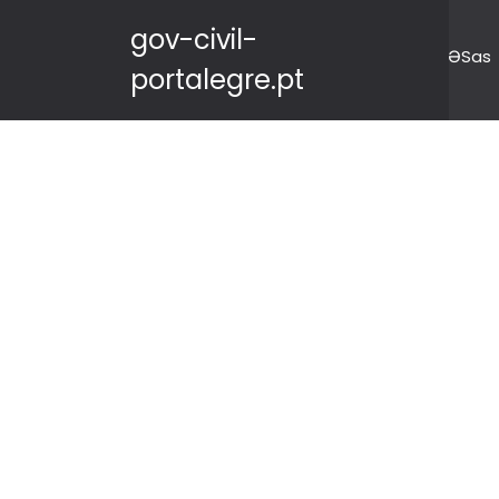
gov-civil-
ƏSas
portalegre.pt