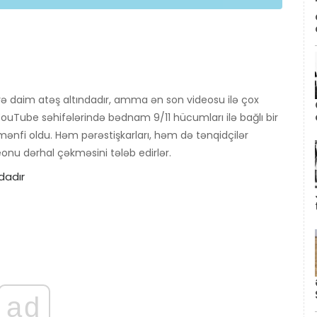
 daim atəş altındadır, amma ən son videosu ilə çox
YouTube səhifələrində bədnam 9/11 hücumları ilə bağlı bir
nfi oldu. Həm pərəstişkarları, həm də tənqidçilər
onu dərhal çəkməsini tələb edirlər.
ad