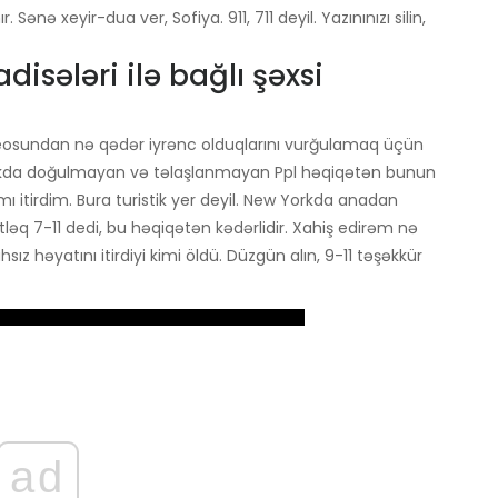
Sənə xeyir-dua ver, Sofiya. 911, 711 deyil. Yazınınızı silin,
disələri ilə bağlı şəxsi
videosundan nə qədər iyrənc olduqlarını vurğulamaq üçün
-Yorkda doğulmayan və təlaşlanmayan Ppl həqiqətən bunun
ı itirdim. Bura turistik yer deyil. New Yorkda anadan
ləq 7-11 dedi, bu həqiqətən kədərlidir. Xahiş edirəm nə
z həyatını itirdiyi kimi öldü. Düzgün alın, 9-11 təşəkkür
ad