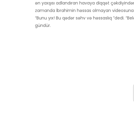
ən yaxşısı adlandıran havaya diqqət çəkdiyindən 
zamanda İbrahimin həssas olmayan videosuna gö
“Bunu yıx! Bu qədər səhv və həssaslıq ”dedi. “Bel
gündür.