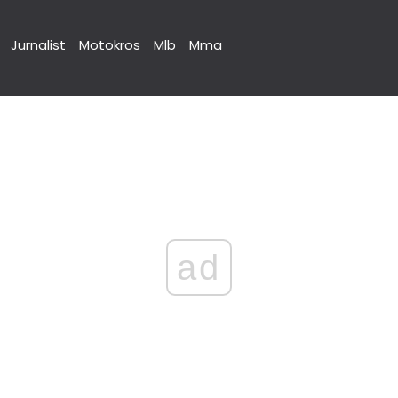
Jurnalist
Motokros
Mlb
Mma
ad