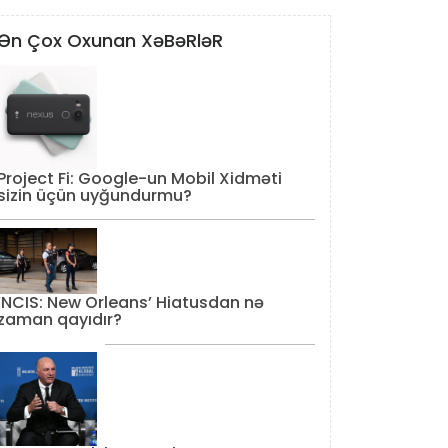
Ən Çox Oxunan XəBəRləR
Project Fi: Google-un Mobil Xidməti
sizin üçün uyğundurmu?
‘NCIS: New Orleans’ Hiatusdan nə
zaman qayıdır?