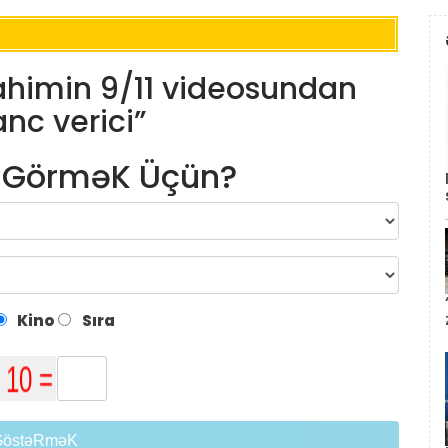
rahimin 9/11 videosundan
anc verici”
m GörməK Üçün?
Kino
Sıra
GöstəRməK