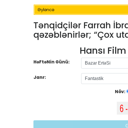
Əyləncə
Tənqidçilər Farrah İb
qəzəblənirlər; “Çox ut
Hansı Fil
HəFtəNin Günü:
Janr:
Növ: