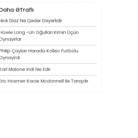
Daha ƏTraflı
Nick Diaz Nə Qədər Dəyərlidir
Howie Long -un Oğulları Kimin Üçün
Oynayırlar
Philip Çayları Harada Kollec Futbolu
Oynayırdı
Karl Malone Indi Ne Edir
Eric Hosmer Kacie Mcdonnell Ilə Tanışdır