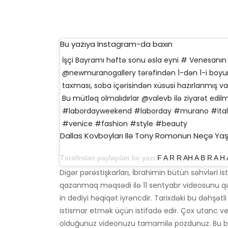
Bu yazıya Instagram-da baxın
İşçi Bayramı həftə sonu əsla eyni # Venesan
@newmuranogallery tərəfindən 1-dən 1-i boyun
taxması, soba içərisindən xüsusi hazırlanmış 
Bu mütləq olmalıdırlar @valevb ilə ziyarət edilməl
#labordayweekend #laborday #murano #ita
#venice #fashion #style #beauty
Dallas Kovboyları Ilə Tony Romonun Neçə Yaş
Tərəfindən paylaşılan bir yazı
F A R R AH A B R A H
Digər pərəstişkarları, İbrahimin bütün səhvləri
qazanmaq məqsədi ilə 11 sentyabr videosunu qəsd
in dediyi həqiqət iyrəncdir. Tarixdəki bu dəhşə
istismar etmək üçün istifadə edir. Çox utanc ver
olduğunuz videonuzu tamamilə pozdunuz. Bu bar