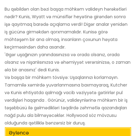
Bu qəbildən olan bəzi başqa möhkəm valideyn hərəkətləri
nədir? Kunis, Wyatt və münsiflər heyətinə girəndən sonra
işə qayıtmaq barədə açıqlama verdi! Digər analar yenidən
iş gücünə girməkdən qorxmamalıdır. Kunisə görə
möhtəşəm bir ana olmaq, insanların çoxunun həyata
keçirməsindən daha asandır.
'Əgər uşağınızın yanındasınızsa və orada olsanız, orada
olsanız və nişanlısınızsa və əhəmiyyət verərsinizsə, o zaman
əla bir anasınız' dedi Kunis.
Və başqa bir möhkəm tövsiyə: Uşaqlarınızı korlamayın.
Tamamilə xəmirdə yuvarlanmasına baxmayaraq, Kutcher
və Kunis ehtiyatda qalmağı vacib vəziyyətə gətirirlər pul
vərdişləri haqqında . Görünür, valideynlərinə möhkəm bir iş
təşəbbüsü ilə gəlmədikləri təqdirdə zəhmətlə qazandıqları
nağd pulu ala bilməyəcəklər. Hollywood söz mövzusu
olduğunda qətiliklə bənzərsiz bir duruş.
Əyləncə