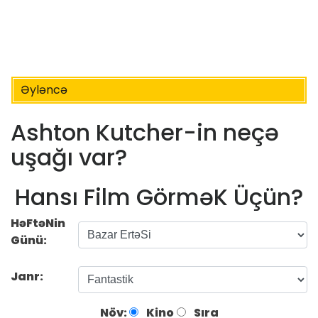
Əyləncə
Ashton Kutcher-in neçə
uşağı var?
Hansı Film GörməK Üçün?
HəFtəNin
Günü:
Janr:
Növ:
Kino
Sıra