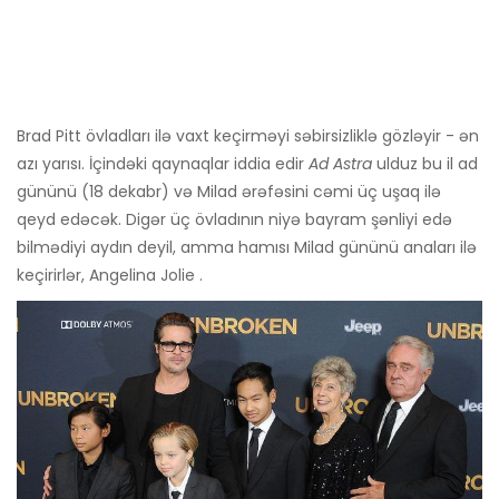
Brad Pitt övladları ilə vaxt keçirməyi səbirsizliklə gözləyir - ən
azı yarısı. İçindəki qaynaqlar iddia edir
Ad Astra
ulduz bu il ad
gününü (18 dekabr) və Milad ərəfəsini cəmi üç uşaq ilə
qeyd edəcək. Digər üç övladının niyə bayram şənliyi edə
bilmədiyi aydın deyil, amma hamısı Milad gününü anaları ilə
keçirirlər, Angelina Jolie .