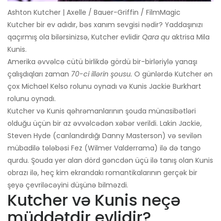
Ashton Kutcher | Axelle / Bauer-Griffin / FilmMagic
Kutcher bir ev adıdır, bəs xanım sevgisi nədir? Yaddaşınızı
qaçırmış ola bilərsinizsə, Kutcher evlidir
Qara qu
aktrisa Mila
Kunis.
Amerika əvvəlcə cütü birlikdə gördü bir-birləriylə yanaşı
çalışdıqları zaman
70-ci illərin şousu.
O günlərdə Kutcher ən
çox Michael Kelso rolunu oynadı və Kunis Jackie Burkhart
rolunu oynadı.
Kutcher və Kunis qəhrəmanlarının şouda münasibətləri
olduğu üçün bir az əvvəlcədən xəbər verildi. Lakin Jackie,
Steven Hyde (canlandırdığı Danny Masterson) və sevilən
mübadilə tələbəsi Fez (Wilmer Valderrama) ilə də tango
qurdu. Şouda yer alan dörd gəncdən üçü ilə tanış olan Kunis
obrazı ilə, heç kim ekrandakı romantikalarının gerçək bir
şeyə çevriləcəyini düşünə bilməzdi.
Kutcher və Kunis neçə
müddətdir evlidir?