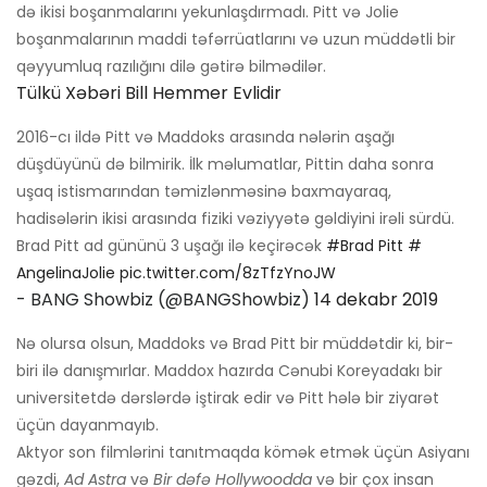
də ikisi boşanmalarını yekunlaşdırmadı. Pitt və Jolie
boşanmalarının maddi təfərrüatlarını və uzun müddətli bir
qəyyumluq razılığını dilə gətirə bilmədilər.
Tülkü Xəbəri Bill Hemmer Evlidir
2016-cı ildə Pitt və Maddoks arasında nələrin aşağı
düşdüyünü də bilmirik. İlk məlumatlar, Pittin daha sonra
uşaq istismarından təmizlənməsinə baxmayaraq,
hadisələrin ikisi arasında fiziki vəziyyətə gəldiyini irəli sürdü.
Brad Pitt ad gününü 3 uşağı ilə keçirəcək
#Brad Pitt
#
AngelinaJolie
pic.twitter.com/8zTfzYnoJW
- BANG Showbiz (@BANGShowbiz)
14 dekabr 2019
Nə olursa olsun, Maddoks və Brad Pitt bir müddətdir ki, bir-
biri ilə danışmırlar. Maddox hazırda Cənubi Koreyadakı bir
universitetdə dərslərdə iştirak edir və Pitt hələ bir ziyarət
üçün dayanmayıb.
Aktyor son filmlərini tanıtmaqda kömək etmək üçün Asiyanı
gəzdi,
Ad Astra
və
Bir dəfə Hollywoodda
və bir çox insan