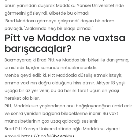
onun yanından düşərək Maddoxu Yonsei Universitetində
görməsini gözləyirdi. Əlbətdə bu olmadı.
'Brad Maddoxu görməyə çalışmadı' deyən bir adam
paylaşdı. 'Aralarında heç bir əlaqə olmadı.'
Pitt və Maddox nə vaxtsa
barışacaqlar?
Baxmayaraq ki Brad Pitt və Maddox bir-birləri ilə danışmırıq,
ümid edir ki, işlər sonunda nəticələnəcəkdir.
Mənbə qeyd edib ki, Pitt Maddoxla düzəliş etmək istəyir,
amma vaxtının doğru olduğunu hiss etmir. Aktyor 18 yaşlı
uşağa bir az yer verir, bu da hər iki tərəf üçün ən yaxşı
hərəkət ola bilər.
Pitt, Maddoksun yaşlandıqca onu bağışlayacağına ümid edir
və sonra yenidən bağlana biləcəklərinə inanır. Bu vaxt
münasibətlərinin çox uzaq qalacağı səslənir.
Bred Pitt Koreya Universitetində oğlu Maddoksu ziyarət
etmədi
https://t.co/El6hAWSkbu