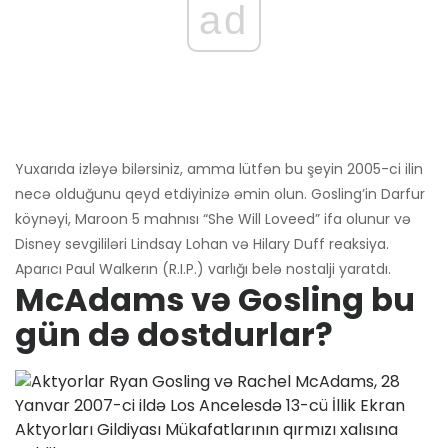
ad
Yuxarıda izləyə bilərsiniz, amma lütfən bu şeyin 2005-ci ilin
necə olduğunu qeyd etdiyinizə əmin olun. Gosling’in Darfur
köynəyi, Maroon 5 mahnısı “She Will Loveed” ifa olunur və
Disney sevgililəri Lindsay Lohan və Hilary Duff reaksiya.
Aparıcı Paul Walkerın (R.I.P.) varlığı belə nostalji yaratdı.
McAdams və Gosling bu
gün də dostdurlar?