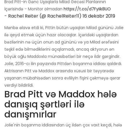
Brad Pitt-in Gənc Uşaqlarla Milad Gecəsi Planlarının
İçərisində - Monitor olmadan
https://t.co/d7FyIik8UO
- Rachel Reiter (@ RachelReiter11)
16 dekabr 2019
Mənbə əlavə etdi ki, Pittin bütün uşaqları Milad gününü Jolie
ilə qeyd etmək üçün hazır olacaqlar. İçəridəki uşaqlardan
bəzilərinin nə üçün onun ad gününü və ya Milad ərəfəsini
təşkil edə bilmədiklərini açıqlamadı, ancaq aktyorun ən
böyük oğlu Maddoxla münasibətləri bir neçə ildir gərgindir.
Jolie, 2016-cı ilin payızında Pittdən boşanma iddiası qaldırdı.
Aktrisanın Pitt və Maddox arasında xüsusi bir təyyarədə
yaşanan mübahisədən sonra evliliyin fişini çəkməyə qərar
verdiyi bildirildi.
Brad Pitt və Maddox hələ
danışıq şərtləri ilə
danışmırlar
Jolie'nin boşanma iddiasından üç ildən çox vaxt keçdi, hələ