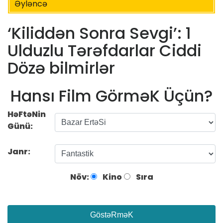
Əyləncə
‘Kiliddən Sonra Sevgi’: 1
Ulduzlu Tərəfdarlar Ciddi
Dözə bilmirlər
Hansı Film GörməK Üçün?
HəFtəNin
Günü:
Janr:
Növ:
Kino
Sıra
GöstəRməK