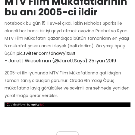
MTV Film Mükafatlarının
bu anı 2005-ci ildir
Notebook bu gün 15 il əvvəl çıxdı, lakin Nicholas Sparks ilə
əlaqəli hər hansı bir işi qeyd etmək əvəzinə Rachel və Ryan
MTV Film Mükafatını qazandıqca bütün zamanların ən yaxşı
5 mükafat şousu anını izləyək (bəli dedim). Ən yaxşı öpüş
üçün
pic.twitter.com/dnaWy1XEBt
- Jarett Wieselman (@JarettSays)
25 iyun 2019
2005-ci ilin iyununda MTV Film Mükafatlarına qatıldıqları
zaman tanış olduqları görünür. Orada Ən Yaxşı Öpüş
mükafatına layiq görüldülər və sevimli anı səhnədə yenidən
yaratmağa qərar verdilər.