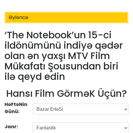
Əyləncə
‘The Notebook’un 15-ci
ildönümünü indiyə qədər
olan ən yaxşı MTV Film
Mükafatı Şousundan biri
ilə qeyd edin
Hansı Film GörməK Üçün?
HəFtəNin
Günü:
Janr: