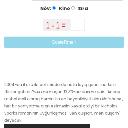
Növ:
Kino
Sıra
GöstəRməK
2004-cü il özü ilə bol miqdarda nota layiq gənc mərkəzli
flikslər gətirdi
Paxıl qızlar
üçün
13 30-da davam edir
. Ancaq
mübahisəli olaraq həmin ilin ən bəyənildiyi il oldu
Notebook
,
hər bir yeniyetmə qızın əzilməsini xəyal etdiyi bir Nicholas
Sparks romanının uyğunlaşması 'Sən quşsan, mən quşam'
deyəcək.