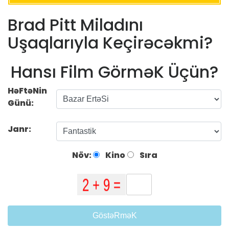
Brad Pitt Miladını
Uşaqlarıyla Keçirəcəkmi?
Hansı Film GörməK Üçün?
HəFtəNin
Günü:
Janr:
Növ:
Kino
Sıra
GöstəRməK