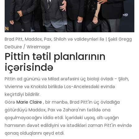
Brad Pitt, Maddox, Pax, Shiloh və valideynləri ilə | Şəkil Gregg
DeGuire / WireImage
Pittin tətil planlarının
içərisində
Pittin ad gününü və Milad ərəfəsini üç bioloji övladı - Şiloh,
Vivienne və Knoksla birlikdə Los-Ancelesdəki evində
keçirtdiyi bildirilir.
Görə
Marie Claire
, bir mənbə, Brad Pitt'in üç övladlığa
götürdüyü Maddox, Pax və Zahara'nın tətildə ona
qoşulmayacağını iddia etdi. İçəridəki uşaq, altı uşağın
hamısının dəvət edildiyini və istədikləri zaman Pitt'in evində
qonaq olduqlarını qeyd etdi.