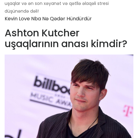
uşaqlar və ən son xəyanət və qətllə əlaqəli stresi
düşünəndə dəli!
Kevin Love Nba Nə Qədər Hündürdür
Ashton Kutcher
uşaqlarının anası kimdir?