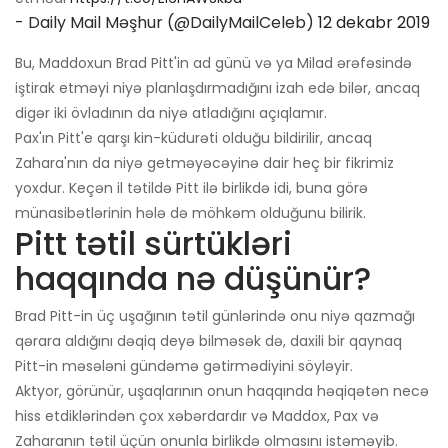
- Daily Mail Məşhur (@DailyMailCeleb)
12 dekabr 2019
Bu, Maddoxun Brad Pitt'in ad günü və ya Milad ərəfəsində
iştirak etməyi niyə planlaşdırmadığını izah edə bilər, ancaq
digər iki övladının da niyə atladığını açıqlamır.
Pax'ın Pitt'e qarşı kin-küdurəti olduğu bildirilir, ancaq
Zahara'nın da niyə getməyəcəyinə dair heç bir fikrimiz
yoxdur. Keçən il tətildə Pitt ilə birlikdə idi, buna görə
münasibətlərinin hələ də möhkəm olduğunu bilirik.
Pitt tətil sürtükləri
haqqında nə düşünür?
Brad Pitt-in üç uşağının tətil günlərində onu niyə qazmağı
qərara aldığını dəqiq deyə bilməsək də, daxili bir qaynaq
Pitt-in məsələni gündəmə gətirmədiyini söyləyir.
Aktyor, görünür, uşaqlarının onun haqqında həqiqətən necə
hiss etdiklərindən çox xəbərdardır və Maddox, Pax və
Zaharanın tətil üçün onunla birlikdə olmasını istəməyib.