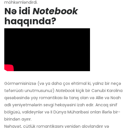
möhkəmləndirdi.
Nə idi
Notebook
haqqında?
Görməmisinizsə (və ya daha çox ehtimal ki, yalnız bir neçə
təfərrüatı unutmusunuz)
Notebook
kiçik bir Cənubi Karolina
qəsəbəsində yay romantikası ilə tanış olan və Allie və Noah
adlı yeniyetmələrin sevgi hekayəsini izah edir. Ancaq sinif
bölgüsü, valideynlər və II Dünya Müharibəsi onları illərlə bir-
birindən ayırır.
Nəhayət, cütlük romantikasını yenidən alovlandırır və