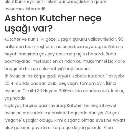
aldı? Kunis eynicinsli nikah qanuniləşdirilənə qədər
evlənmək istəmədi!
Ashton Kutcher neçə
uşağı var?
Kutcher və Kunis, iki gözəl uşağın qürurlu valideynləridir. 90-
cı illərdən bəri məşhur olmalarına baxmayaraq, cütlük ailə
həyatı haqqında çox şey qorumaq üçün bacardı. Buna
baxmayaraq, mətbuat ən azından bu mükəmməl kiçik ailə
haqqında bir az məlumat yığmağı bacarır.
İlk övladları bir körpə qızdı: Wyatt Isabelle Kutcher. 1 oktyabr
2014-cü ildə anadan olub, beş yaşını tamamlayır. İkinci
övladları Dimitri 30 Noyabr 2016-cı ildə anadan olub. İndi üç
yaşındadır.
Kiçik yaş fərqinə baxmayaraq, Kutcher bir neçə il əvvəl
övladları arasındakı münasibət haqqında danışdı. Ən çox
'yeganə' uşaqlar olduğu kimi qısqanc olmaq əvəzinə Wyatt
alov götürən güvə kimi körpə qardaşını götürdü. Ellen