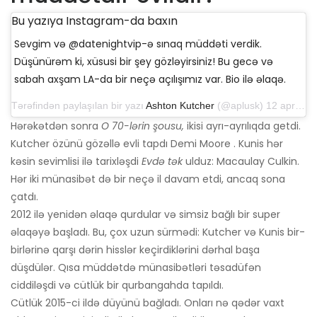
Bu yazıya Instagram-da baxın
Sevgim və @datenightvip-ə sınaq müddəti verdik.
Düşünürəm ki, xüsusi bir şey gözləyirsiniz! Bu gecə və
sabah axşam LA-da bir neçə açılışımız var. Bio ilə əlaqə.
Tərəfindən paylaşılan bir yazı
Ashton Kutcher
(@aplusk) 12 aprel 2019-cu il, saat 14: 50-də PDT
Hərəkətdən sonra
O 70-lərin şousu,
ikisi ayrı-ayrılıqda getdi.
Kutcher özünü gözəllə evli tapdı Demi Moore . Kunis hər
kəsin sevimlisi ilə tarixləşdi
Evdə tək
ulduz: Macaulay Culkin.
Hər iki münasibət də bir neçə il davam etdi, ancaq sona
çatdı.
2012 ilə yenidən əlaqə qurdular və simsiz bağlı bir super
əlaqəyə başladı. Bu, çox uzun sürmədi: Kutcher və Kunis bir-
birlərinə qarşı dərin hisslər keçirdiklərini dərhal başa
düşdülər. Qısa müddətdə münasibətləri təsadüfən
ciddiləşdi və cütlük bir qurbangahda tapıldı.
Cütlük 2015-ci ildə düyünü bağladı. Onları nə qədər vaxt