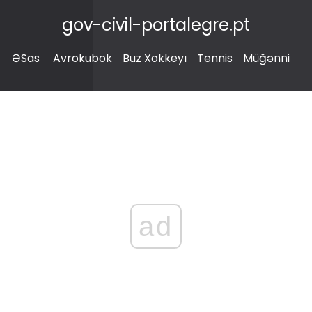
gov-civil-portalegre.pt
ƏSas
Avrokubok
Buz Xokkeyı
Tennis
Müğənni
ad