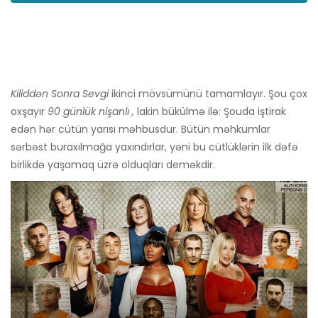
Kiliddən Sonra Sevgi
ikinci mövsümünü tamamlayır. Şou çox
oxşayır
90 günlük nişanlı ,
lakin bükülmə ilə: Şouda iştirak
edən hər cütün yarısı məhbusdur. Bütün məhkumlar
sərbəst buraxılmağa yaxındırlar, yəni bu cütlüklərin ilk dəfə
birlikdə yaşamaq üzrə olduqları deməkdir.