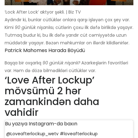
‘Lock After Lock’ aktyor şəkli. | Biz TV
Aydındır ki, bunlar cütlüklər onlara qarşı işləyən çox şey var.
Kimi
90 günlük nişanlısı,
cütlərin çoxu ilk dəfə birlikdə yaşayır.
Tutmaq budur ki, bu ilk dəfə yarıdır cüt cəmiyyətdə uzun
müddətdir yaşayır. Bəzən məhkumlar on illərdir kilidlənirlər.
Patrick Mahomes Harada Böyüdü
Başqa bir oxşarlıq
90 günlük nişanlı?
Azarkeşlərin favoritləri
var. Həm də dözə bilmədikləri cütlüklər var.
‘Love After Lockup’
mövsümü 2 hər
zamankindən daha
vahidir
Bu yazıya Instagram-da baxın
@Loveafterlockup_wetv #loveafterlockup