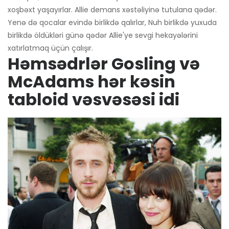
xoşbəxt yaşayırlar. Allie demans xəstəliyinə tutulana qədər.
Yenə də qocalar evində birlikdə qalırlar, Nuh birlikdə yuxuda
birlikdə öldükləri günə qədər Allie'ye sevgi hekayələrini
xatırlatmaq üçün çalışır.
Həmsədrlər Gosling və
McAdams hər kəsin
tabloid vəsvəsəsi idi