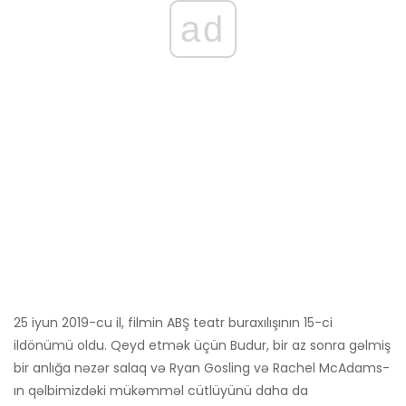
ad
25 iyun 2019-cu il, filmin ABŞ teatr buraxılışının 15-ci
ildönümü oldu. Qeyd etmək üçün Budur, bir az sonra gəlmiş
bir anlığa nəzər salaq və Ryan Gosling və Rachel McAdams-
ın qəlbimizdəki mükəmməl cütlüyünü daha da