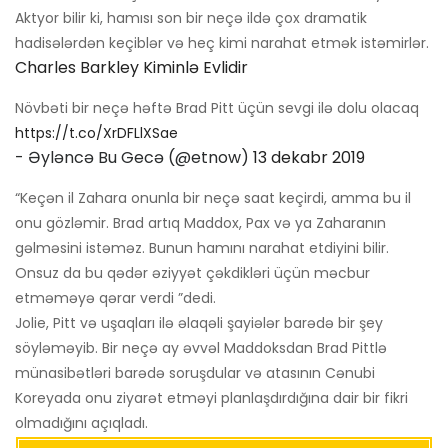
Aktyor bilir ki, hamısı son bir neçə ildə çox dramatik
hadisələrdən keçiblər və heç kimi narahat etmək istəmirlər.
Charles Barkley Kiminlə Evlidir
Növbəti bir neçə həftə Brad Pitt üçün sevgi ilə dolu olacaq
https://t.co/XrDFLlXSae
- Əyləncə Bu Gecə (@etnow)
13 dekabr 2019
“Keçən il Zahara onunla bir neçə saat keçirdi, amma bu il
onu gözləmir. Brad artıq Maddox, Pax və ya Zaharanın
gəlməsini istəməz. Bunun hamını narahat etdiyini bilir.
Onsuz da bu qədər əziyyət çəkdikləri üçün məcbur
etməməyə qərar verdi ”dedi.
Jolie, Pitt və uşaqları ilə əlaqəli şayiələr barədə bir şey
söyləməyib. Bir neçə ay əvvəl Maddoksdan Brad Pittlə
münasibətləri barədə soruşdular və atasının Cənubi
Koreyada onu ziyarət etməyi planlaşdırdığına dair bir fikri
olmadığını açıqladı.