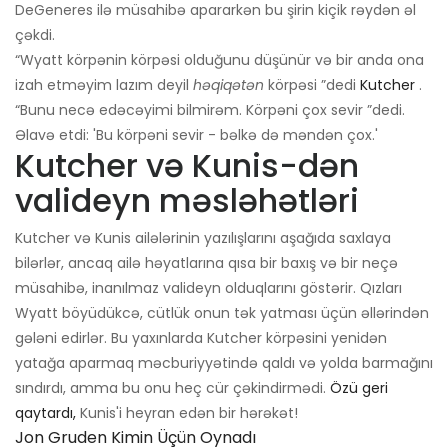
DeGeneres ilə müsahibə apararkən bu şirin kiçik rəydən əl
çəkdi.
“Wyatt körpənin körpəsi olduğunu düşünür və bir anda ona
izah etməyim lazım deyil
həqiqətən
körpəsi ”dedi
Kutcher
.
“Bunu necə edəcəyimi bilmirəm. Körpəni çox sevir ”dedi.
Əlavə etdi: 'Bu körpəni sevir - bəlkə də məndən çox.'
Kutcher və Kunis-dən
valideyn məsləhətləri
Kutcher və Kunis ailələrinin yazılışlarını aşağıda saxlaya
bilərlər, ancaq ailə həyatlarına qısa bir baxış və bir neçə
müsahibə, inanılmaz valideyn olduqlarını göstərir. Qızları
Wyatt böyüdükcə, cütlük onun tək yatması üçün əllərindən
gələni edirlər. Bu yaxınlarda Kutcher körpəsini yenidən
yatağa aparmaq məcburiyyətində qaldı və yolda barmağını
sındırdı, amma bu onu heç cür çəkindirmədi.
Özü geri
qaytardı,
Kunis'i heyran edən bir hərəkət!
Jon Gruden Kimin Üçün Oynadı