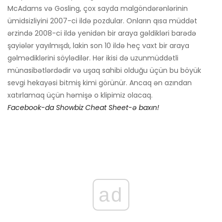
McAdams və Gosling, çox sayda malgöndərənlərinin
ümidsizliyini 2007-ci ildə pozdular. Onların qısa müddət
ərzində 2008-ci ildə yenidən bir araya gəldikləri barədə
şayiələr yayılmışdı, lakin son 10 ildə heç vaxt bir araya
gəlmədiklərini söylədilər. Hər ikisi də uzunmüddətli
münasibətlərdədir və uşaq sahibi olduğu üçün bu böyük
sevgi hekayəsi bitmiş kimi görünür. Ancaq ən azından
xatırlamaq üçün həmişə o klipimiz olacaq.
Facebook-da Showbiz Cheat Sheet-ə baxın!
ad