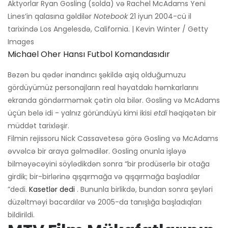
Aktyorlar Ryan Gosling (solda) və Rachel McAdams Yeni
Lines’in qalasına gəldilər
Notebook
21 iyun 2004-cü il
tarixində Los Angelesdə, California. | Kevin Winter / Getty
Images
Michael Oher Hansı Futbol Komandasıdır
Bəzən bu qədər inandırıcı şəkildə aşiq olduğumuzu
gördüyümüz personajların real həyatdakı həmkarlarını
ekranda göndərməmək çətin ola bilər. Gosling və McAdams
üçün belə idi - yalnız göründüyü kimi ikisi
etdi
həqiqətən bir
müddət tarixləşir.
Filmin rejissoru Nick Cassavetesə görə Gosling və McAdams
əvvəlcə bir araya gəlmədilər. Gosling onunla işləyə
bilməyəcəyini söylədikdən sonra “bir prodüserlə bir otağa
girdik; bir-birlərinə qışqırmağa və qışqırmağa başladılar
”dedi.
Kasetlər dedi
. Bununla birlikdə, bundan sonra şeyləri
düzəltməyi bacardılar və 2005-da tanışlığa başladıqları
bildirildi.