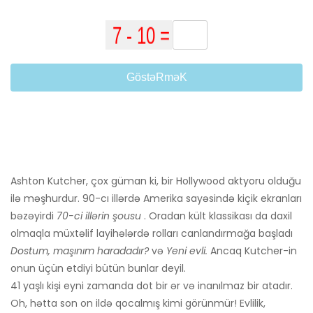
GöstəRməK
Ashton Kutcher, çox güman ki, bir Hollywood aktyoru olduğu
ilə məşhurdur. 90-cı illərdə Amerika sayəsində kiçik ekranları
bəzəyirdi
70-ci illərin şousu
. Oradan kült klassikası da daxil
olmaqla müxtəlif layihələrdə rolları canlandırmağa başladı
Dostum, maşınım haradadır?
və
Yeni evli.
Ancaq Kutcher-in
onun üçün etdiyi bütün bunlar deyil.
41 yaşlı kişi eyni zamanda dot bir ər və inanılmaz bir atadır.
Oh, hətta son on ildə qocalmış kimi görünmür! Evlilik,