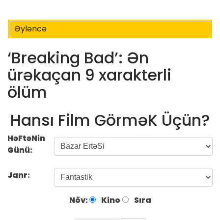
Əyləncə
‘Breaking Bad’: Ən
ürəkaçan 9 xarakterli
ölüm
Hansı Film GörməK Üçün?
HəFtəNin
Günü:
Janr:
Növ:
Kino
Sıra