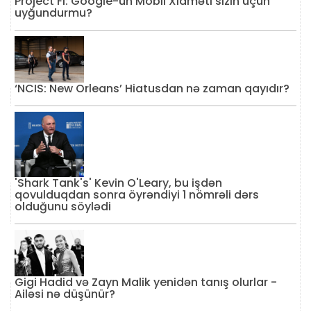
Project Fi: Google-un Mobil Xidməti sizin üçün
uyğundurmu?
‘NCIS: New Orleans’ Hiatusdan nə zaman qayıdır?
'Shark Tank's' Kevin O'Leary, bu işdən
qovulduqdan sonra öyrəndiyi 1 nömrəli dərs
olduğunu söylədi
Gigi Hadid və Zayn Malik yenidən tanış olurlar -
Ailəsi nə düşünür?