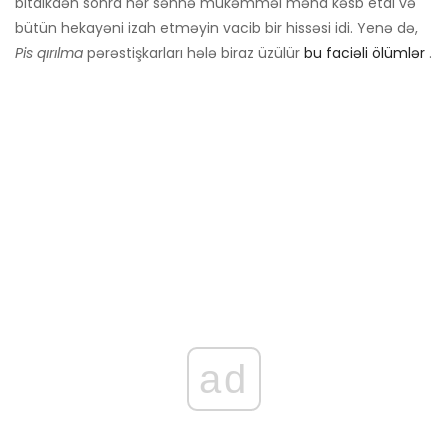
bitdikdən sonra hər səhnə mükəmməl məna kəsb etdi və
bütün hekayəni izah etməyin vacib bir hissəsi idi. Yenə də,
Pis qırılma
pərəstişkarları hələ biraz üzülür
bu faciəli ölümlər
.
ad