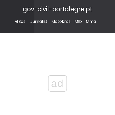
gov-civil-portalegre.pt
ƏSas
Jurnalist
Motokros
Mlb
Mma
ad