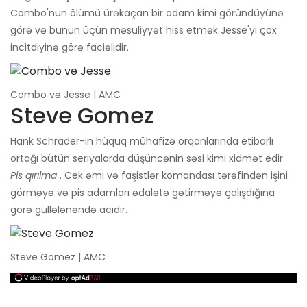
Combo'nun ölümü ürəkaçan bir adam kimi göründüyünə
görə və bunun üçün məsuliyyət hiss etmək Jesse'yi çox
incitdiyinə görə faciəlidir.
Combo və Jesse | AMC
Steve Gomez
Hank Schrader-in hüquq mühafizə orqanlarında etibarlı
ortağı bütün seriyalarda düşüncənin səsi kimi xidmət edir
Pis qırılma
. Cek əmi və faşistlər komandası tərəfindən işini
görməyə və pis adamları ədalətə gətirməyə çalışdığına
görə güllələnəndə acıdır.
Steve Gomez | AMC