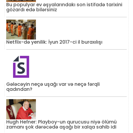
Bu populyar ev əşyalarındakı son istifadə tarixini
gözardı edə bilərsiniz
Netflix-də yenilik: İyun 2017-ci il buraxılışı
Gələcəyin neçə uşağı var və neçə fərqli
qadından?
Hugh Hefner: Playboy-un qurucusu niyə ölümü
zamanı şok dərəcədə aşağı bir xalqa sahib idi