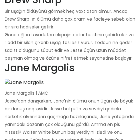
Bir uşağın öldüyünü görmək heç vaxt asan olmur. Ancaq
Drew Sharp-ın ölümü daha çox dram və faciəyə səbəb olan
bir sıra hadisələr gətirir.
Gənc oğlan təsadüfən ekipajın qatar heistinin şahidi olur və
Todd bir silah çıxarıb uşağı fasiləsiz vurur. Toddun nə qədər
sadist olduğunu sübut edir və Jesse üçün uzun müddət
peşman olmaq və özünə nifrət etmək səyahətinə başlayır.
Jane Margolis
Jane Margolis | AMC
Jesse'dan danışarkən, Jane'nin ölümü onun üçün də böyük
bir dönüş nöqtəsidir. Jesse bol pulla və sevdiyi qadınla
narkotik alverindən qaçmağa hazırlaşanda, Jane yatağında
yanındakı dozanın çox olduğunu gördü. Amma ən pis
hissəsi? Walter White bunun baş verdiyini izlədi və onu