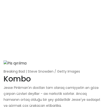
Breaking Bad | Steve Snowden / Getty Images
Kombo
Jesse Pinkman'ın dostları tam olaraq cəmiyyətin ən gözə
çarpan üzvləri deyillər - axı narkotik satırlar. Ancaq
hamısının ortaq olduğu bir şey şiddətlidir Jesse'ye sədaqət
və görmək çox ürəkaçan etibarlılıq.