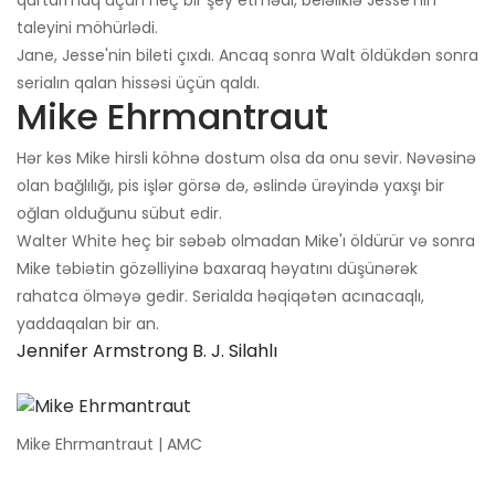
qurtarmaq üçün heç bir şey etmədi, beləliklə Jesse'nin
taleyini möhürlədi.
Jane, Jesse'nin bileti çıxdı. Ancaq sonra Walt öldükdən sonra
serialın qalan hissəsi üçün qaldı.
Mike Ehrmantraut
Hər kəs Mike hirsli köhnə dostum olsa da onu sevir. Nəvəsinə
olan bağlılığı, pis işlər görsə də, əslində ürəyində yaxşı bir
oğlan olduğunu sübut edir.
Walter White heç bir səbəb olmadan Mike'ı öldürür və sonra
Mike təbiətin gözəlliyinə baxaraq həyatını düşünərək
rahatca ölməyə gedir. Serialda həqiqətən acınacaqlı,
yaddaqalan bir an.
Jennifer Armstrong B. J. Silahlı
Mike Ehrmantraut | AMC