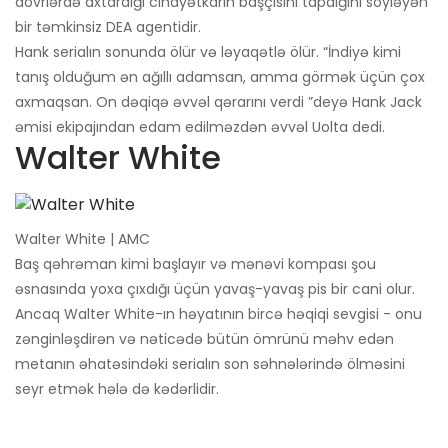
dövrlərdə axtardığı cinayətkarın başçısını tapdığını söyləyən
bir təmkinsiz DEA agentidir.
Hank serialın sonunda ölür və ləyaqətlə ölür. “İndiyə kimi
tanış olduğum ən ağıllı adamsan, amma görmək üçün çox
axmaqsan. On dəqiqə əvvəl qərarını verdi ”deyə Hank Jack
əmisi ekipajından edam edilməzdən əvvəl Uolta dedi.
Walter White
Walter White | AMC
Baş qəhrəman kimi başlayır və mənəvi kompası şou
əsnasında yoxa çıxdığı üçün yavaş-yavaş pis bir cani olur.
Ancaq Walter White-ın həyatının bircə həqiqi sevgisi - onu
zənginləşdirən və nəticədə bütün ömrünü məhv edən
metanın əhatəsindəki serialın son səhnələrində ölməsini
seyr etmək hələ də kədərlidir.