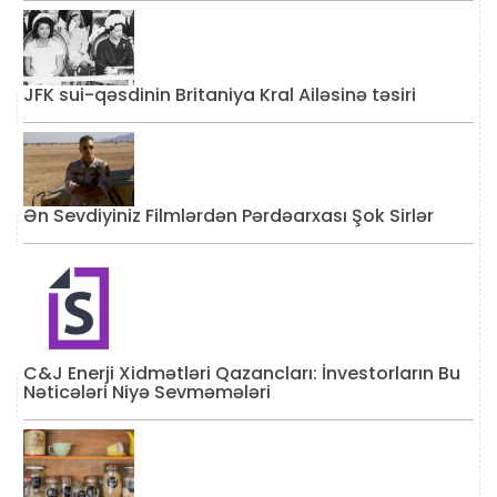
JFK sui-qəsdinin Britaniya Kral Ailəsinə təsiri
Ən Sevdiyiniz Filmlərdən Pərdəarxası Şok Sirlər
C&J Enerji Xidmətləri Qazancları: İnvestorların Bu
Nəticələri Niyə Sevməmələri