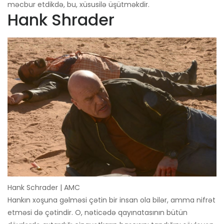
məcbur etdikdə, bu, xüsusilə üşütməkdir.
Hank Shrader
Hank Schrader | AMC
Hankın xoşuna gəlməsi çətin bir insan ola bilər, amma nifrət
etməsi də çətindir. O, nəticədə qayınatasının bütün