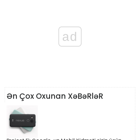
ad
Ən Çox Oxunan XəBəRləR