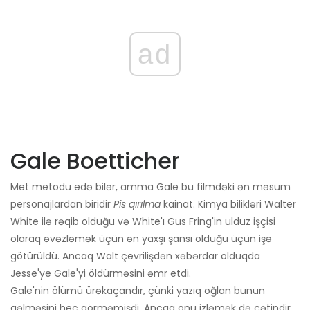
ad
Gale Boetticher
Met metodu edə bilər, amma Gale bu filmdəki ən məsum
personajlardan biridir
Pis qırılma
kainat. Kimya bilikləri Walter
White ilə rəqib olduğu və White'ı Gus Fring'in ulduz işçisi
olaraq əvəzləmək üçün ən yaxşı şansı olduğu üçün işə
götürüldü. Ancaq Walt çevrilişdən xəbərdar olduqda
Jesse'ye Gale'yi öldürməsini əmr etdi.
Gale'nin ölümü ürəkaçandır, çünki yazıq oğlan bunun
gəlməsini heç görməmişdi. Ancaq onu izləmək də çətindir,