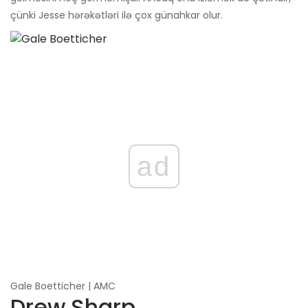
çünki Jesse hərəkətləri ilə çox günahkar olur.
ad
Gale Boetticher | AMC
Drew Sharp