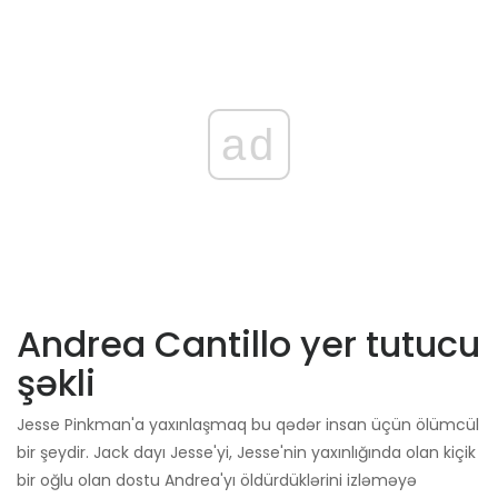
ad
Andrea Cantillo yer tutucu
şəkli
Jesse Pinkman'a yaxınlaşmaq bu qədər insan üçün ölümcül
bir şeydir. Jack dayı Jesse'yi, Jesse'nin yaxınlığında olan kiçik
bir oğlu olan dostu Andrea'yı öldürdüklərini izləməyə