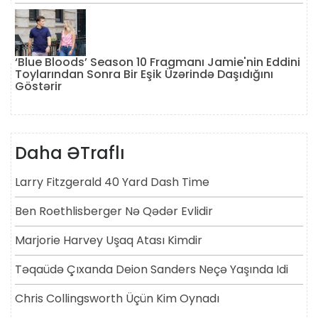
‘Blue Bloods’ Season 10 Fragmanı Jamie'nin Eddini
Toylarından Sonra Bir Eşik Üzərində Daşıdığını
Göstərir
Daha ƏTraflı
Larry Fitzgerald 40 Yard Dash Time
Ben Roethlisberger Nə Qədər Evlidir
Marjorie Harvey Uşaq Atası Kimdir
Təqaüdə Çıxanda Deion Sanders Neçə Yaşında Idi
Chris Collingsworth Üçün Kim Oynadı