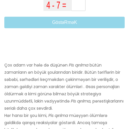
GöstəRməK
Çox adam var hələ də düşünən
Pis qırılma
bütün
zamanların ən böyük şoularından biridir. Bütün təriflərin bir
səbəbi, sərhədləri keçməkdən çəkinməyən bir verilişdir, o
zaman gəldiyi zaman xarakter ölümləri . Əsas personajları
öldürmək a kimi görünə bilməz böyük strategiya
uzunmüddətli, lakin vəziyyətində
Pis qırılma,
pərəstişkarlarını
serialı daha çox sevdirdi.
Hər hansı bir şou kimi,
Pis qırılma
müəyyən ölümlərə
gəldikdə qarışıq reaksiyalar göstərdi. Ancaq tamaşa