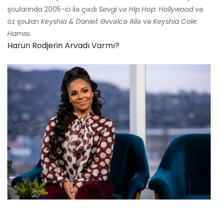
şoularında 2005-ci ilə çıxdı
Sevgi və Hip Hop: Hollywood
və
öz şouları
Keyshia & Daniel: Əvvəlcə Ailə
və
Keyshia Cole:
Hamısı.
Harun Rodjerin Arvadı Varmı?