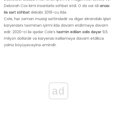
Deborah Cox kimi insanlarla söhbət etdi. O da var idi
anası
ilə sərt söhbət
dekabr 2019-cu ildə.
Cole, hər zaman musiqi xəttindədir və digər ekrandakı işləri
karyerasını təxminən iyirmi ildə davam etdirməyə davam
edir. 2020-ci ilə qədər Cole’s
təxmin edilən xalis dəyər
9,5
milyon dollardır və karyerası irəliləməyə davam etdikcə
yalnız böyüyəcəyinə əmindir.
ad