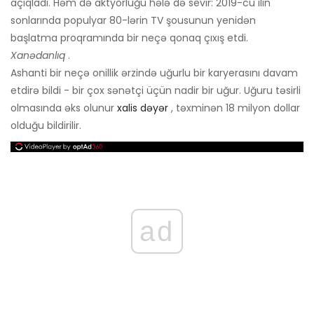
açıqladı. Həm də aktyorluğu hələ də sevir: 2019-cu ilin
sonlarında populyar 80-lərin TV şousunun yenidən
başlatma proqramında bir neçə qonaq çıxış etdi.
Xanədanlıq
.
Ashanti bir neçə onillik ərzində uğurlu bir karyerasını davam
etdirə bildi - bir çox sənətçi üçün nadir bir uğur. Uğuru təsirli
olmasında əks olunur
xalis dəyər
, təxminən 18 milyon dollar
olduğu bildirilir.
ad