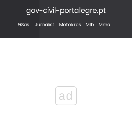
gov-civil-portalegre.pt
ƏSas
Jurnalist
Motokros
Mlb
Mma
ad