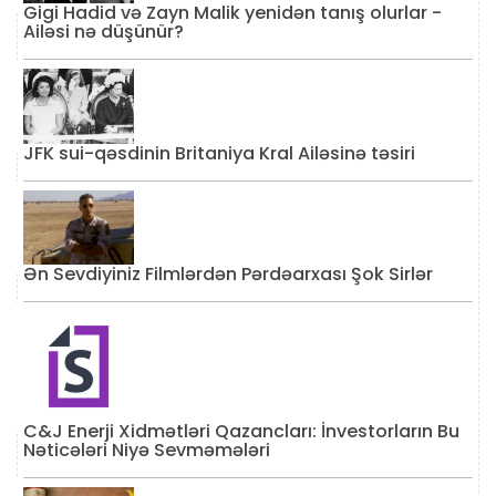
Gigi Hadid və Zayn Malik yenidən tanış olurlar -
Ailəsi nə düşünür?
JFK sui-qəsdinin Britaniya Kral Ailəsinə təsiri
Ən Sevdiyiniz Filmlərdən Pərdəarxası Şok Sirlər
C&J Enerji Xidmətləri Qazancları: İnvestorların Bu
Nəticələri Niyə Sevməmələri