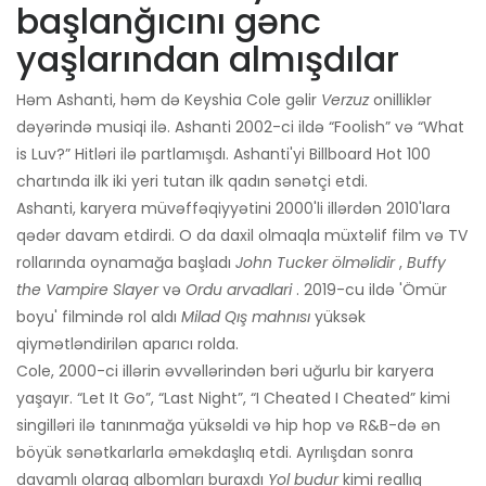
başlanğıcını gənc
yaşlarından almışdılar
Həm Ashanti, həm də Keyshia Cole gəlir
Verzuz
onilliklər
dəyərində musiqi ilə. Ashanti 2002-ci ildə “Foolish” və “What
is Luv?” Hitləri ilə partlamışdı. Ashanti'yi Billboard Hot 100
chartında ilk iki yeri tutan ilk qadın sənətçi etdi.
Ashanti, karyera müvəffəqiyyətini 2000'li illərdən 2010'lara
qədər davam etdirdi. O da daxil olmaqla müxtəlif film və TV
rollarında oynamağa başladı
John Tucker ölməlidir
,
Buffy
the Vampire Slayer
və
Ordu arvadlari
. 2019-cu ildə 'Ömür
boyu' filmində rol aldı
Milad
Qış mahnısı
yüksək
qiymətləndirilən aparıcı rolda.
Cole, 2000-ci illərin əvvəllərindən bəri uğurlu bir karyera
yaşayır. “Let It Go”, “Last Night”, “I Cheated I Cheated” kimi
singilləri ilə tanınmağa yüksəldi və hip hop və R&B-də ən
böyük sənətkarlarla əməkdaşlıq etdi. Ayrılışdan sonra
davamlı olaraq albomları buraxdı
Yol budur
kimi reallıq