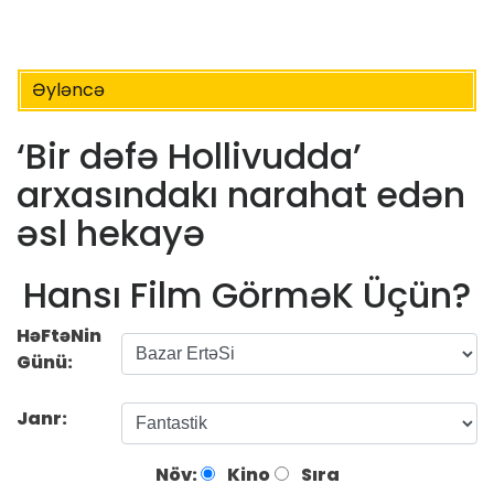
Əyləncə
‘Bir dəfə Hollivudda’
arxasındakı narahat edən
əsl hekayə
Hansı Film GörməK Üçün?
HəFtəNin
Günü:
Janr:
Növ:
Kino
Sıra