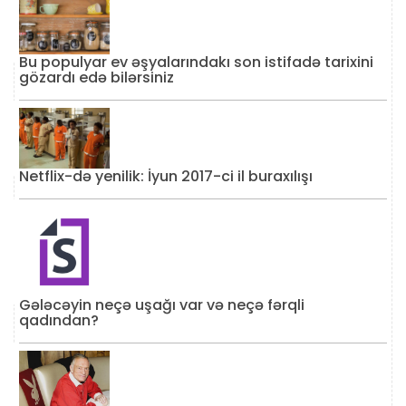
Bu populyar ev əşyalarındakı son istifadə tarixini
gözardı edə bilərsiniz
Netflix-də yenilik: İyun 2017-ci il buraxılışı
Gələcəyin neçə uşağı var və neçə fərqli
qadından?