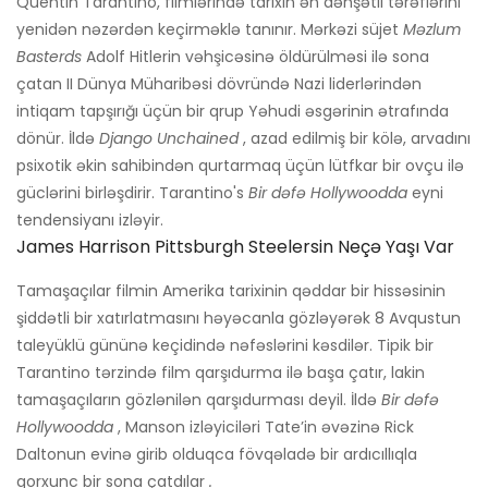
Quentin Tarantino, filmlərində tarixin ən dəhşətli tərəflərini
yenidən nəzərdən keçirməklə tanınır. Mərkəzi süjet
Məzlum
Basterds
Adolf Hitlerin vəhşicəsinə öldürülməsi ilə sona
çatan II Dünya Müharibəsi dövründə Nazi liderlərindən
intiqam tapşırığı üçün bir qrup Yəhudi əsgərinin ətrafında
dönür. İldə
Django Unchained
, azad edilmiş bir kölə, arvadını
psixotik əkin sahibindən qurtarmaq üçün lütfkar bir ovçu ilə
güclərini birləşdirir. Tarantino's
Bir dəfə Hollywoodda
eyni
tendensiyanı izləyir.
James Harrison Pittsburgh Steelersin Neçə Yaşı Var
Tamaşaçılar filmin Amerika tarixinin qəddar bir hissəsinin
şiddətli bir xatırlatmasını həyəcanla gözləyərək 8 Avqustun
taleyüklü gününə keçidində nəfəslərini kəsdilər. Tipik bir
Tarantino tərzində film qarşıdurma ilə başa çatır, lakin
tamaşaçıların gözlənilən qarşıdurması deyil. İldə
Bir dəfə
Hollywoodda
, Manson izləyiciləri Tate’in əvəzinə Rick
Daltonun evinə girib olduqca fövqəladə bir ardıcıllıqla
qorxunc bir sona çatdılar
.