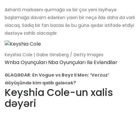
Ashanti markasını qurmağa və bir çox yeni layihəyə
başlamağa davam edərkən yaxın bir neçə ildə daha da varlı
olacaq. Sadiq bir fan bazası ilə bu günə qədər istifadə etdiyi
dəstəyə sahib olacaqdır.
Keyshia Cole | Gabe Ginsberg / Getty Images
Wnba Oyunçuları Nba Oyunçuları Ilə Evləndilər
ƏLAQƏDAR: En Vogue vs Boyz II Men: ‘Verzuz’
döyüşündə kim qalib gələcək?
Keyshia Cole-un xalis
dəyəri