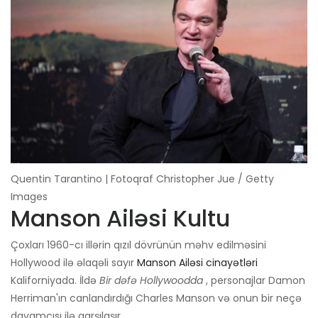
Quentin Tarantino | Fotoqraf Christopher Jue / Getty
Images
Manson Ailəsi Kultu
Çoxları 1960-cı illərin qızıl dövrünün məhv edilməsini
Hollywood ilə əlaqəli sayır
Manson Ailəsi cinayətləri
Kaliforniyada. İldə
Bir dəfə Hollywoodda
, personajlar Damon
Herriman'ın canlandırdığı Charles Manson və onun bir neçə
davamçısı ilə qarşılaşır.