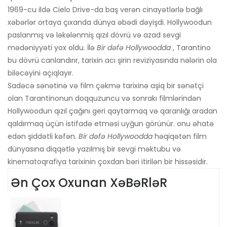
1969-cu ildə Cielo Drive-da baş verən cinayətlərlə bağlı
xəbərlər ortaya çıxanda dünya əbədi dəyişdi. Hollywoodun
paslanmış və ləkələnmiş qızıl dövrü və azad sevgi
mədəniyyəti yox oldu. İlə
Bir dəfə Hollywoodda
, Tarantino
bu dövrü canlandırır, tarixin acı şirin reviziyasında nələrin ola
biləcəyini açıqlayır.
Sadəcə sənətinə və film çəkmə tarixinə aşiq bir sənətçi
olan Tarantinonun doqquzuncu və sonrakı filmlərindən
Hollywoodun qızıl çağını geri qaytarmaq və qaranlığı aradan
qaldırmaq üçün istifadə etməsi uyğun görünür. onu əhatə
edən şiddətli kəfən.
Bir dəfə Hollywoodda
həqiqətən film
dünyasına diqqətlə yazılmış bir sevgi məktubu və
kinematoqrafiya tarixinin çoxdan bəri itirilən bir hissəsidir.
Ən Çox Oxunan XəBəRləR