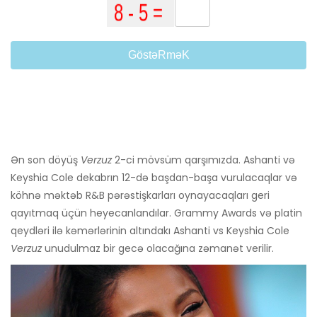
GöstəRməK
Ən son döyüş
Verzuz
2-ci mövsüm qarşımızda. Ashanti və
Keyshia Cole dekabrın 12-də başdan-başa vurulacaqlar və
köhnə məktəb R&B pərəstişkarları oynayacaqları geri
qayıtmaq üçün heyecanlandılar. Grammy Awards və platin
qeydləri ilə kəmərlərinin altındakı Ashanti vs Keyshia Cole
Verzuz
unudulmaz bir gecə olacağına zəmanət verilir.