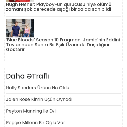
Hugh Hefner: Playboy-un qurucusu niyə ölümü
zamanı şok dərəcədə aşağı bir xalqa sahib idi
‘Blue Bloods’ Season 10 Fragmanı Jamie'nin Eddini
Toylarından Sonra Bir Eşik Üzərində Daşıdığını
Göstərir
Daha ƏTraflı
Holly Sonders Üzünə Nə Oldu
Jalen Rose Kimin Üçün Oynadı
Peyton Manning Ilə Evli
Reggie Millerin Bir Oğlu Var