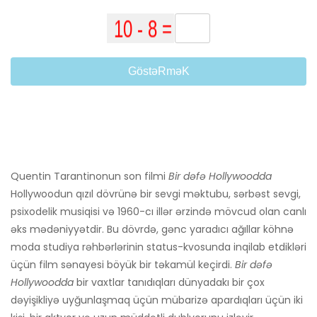
GöstəRməK
Quentin Tarantinonun son filmi
Bir dəfə Hollywoodda
Hollywoodun qızıl dövrünə bir sevgi məktubu, sərbəst sevgi,
psixodelik musiqisi və 1960-cı illər ərzində mövcud olan canlı
əks mədəniyyətdir. Bu dövrdə, gənc yaradıcı ağıllar köhnə
moda studiya rəhbərlərinin status-kvosunda inqilab etdikləri
üçün film sənayesi böyük bir təkamül keçirdi.
Bir dəfə
Hollywoodda
bir vaxtlar tanıdıqları dünyadakı bir çox
dəyişikliyə uyğunlaşmaq üçün mübarizə apardıqları üçün iki