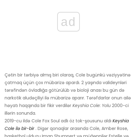
ad
Çətin bir tərbiyə almış biri olaraq, Cole bugünkü vəziyyətinə
çatmaq üçün çox mübarizə apardı. 2 yaşında valideynləri
tərəfindən övladlığa götürülüb və bioloji anası bu gün də
narkotik aludəçiliyi ilə mübarizə aparır. Tərəfdarlar onun ailə
həyatı haqqında bir fikir verdilər
Keyshia Cole: Yolu
2000-ci
illərin sonunda.
2019-cu ildə Cole Fox Soul adlı öz tok-şousunu aldı
Keyshia
Cole ilə bir-bir
. Digər qonaqlar arasında Cole, Amber Rose,
basketbol ulduzu Iman Shumpert və müğənnilər Estelle və