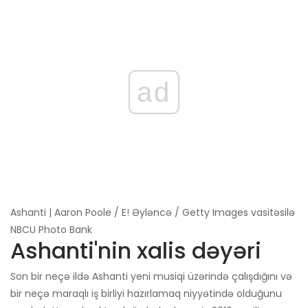
ad
Ashanti | Aaron Poole / E! Əyləncə / Getty Images vasitəsilə
NBCU Photo Bank
Ashanti'nin xalis dəyəri
Son bir neçə ildə Ashanti yeni musiqi üzərində çalışdığını və
bir neçə maraqlı iş birliyi hazırlamaq niyyətində olduğunu