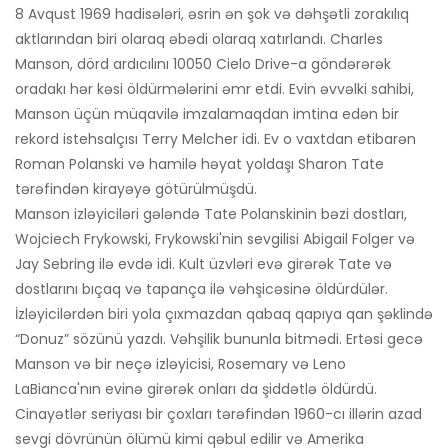
8 Avqust 1969 hadisələri, əsrin ən şok və dəhşətli zorakılıq
aktlarından biri olaraq əbədi olaraq xatırlandı. Charles
Manson, dörd ardıcılını 10050 Cielo Drive-a göndərərək
oradakı hər kəsi öldürmələrini əmr etdi. Evin əvvəlki sahibi,
Manson üçün müqavilə imzalamaqdan imtina edən bir
rekord istehsalçısı Terry Melcher idi. Ev o vaxtdan etibarən
Roman Polanski və hamilə həyat yoldaşı Sharon Tate
tərəfindən kirayəyə götürülmüşdü.
Manson izləyiciləri gələndə Tate Polanskinin bəzi dostları,
Wojciech Frykowski, Frykowski'nin sevgilisi Abigail Folger və
Jay Sebring ilə evdə idi. Kult üzvləri evə girərək Tate və
dostlarını bıçaq və tapança ilə vəhşicəsinə öldürdülər.
İzləyicilərdən biri yola çıxmazdan qabaq qapıya qan şəklində
“Donuz” sözünü yazdı. Vəhşilik bununla bitmədi. Ertəsi gecə
Manson və bir neçə izləyicisi, Rosemary və Leno
LaBianca'nın evinə girərək onları da şiddətlə öldürdü.
Cinayətlər seriyası bir çoxları tərəfindən 1960-cı illərin azad
sevgi dövrünün ölümü kimi qəbul edilir və Amerika