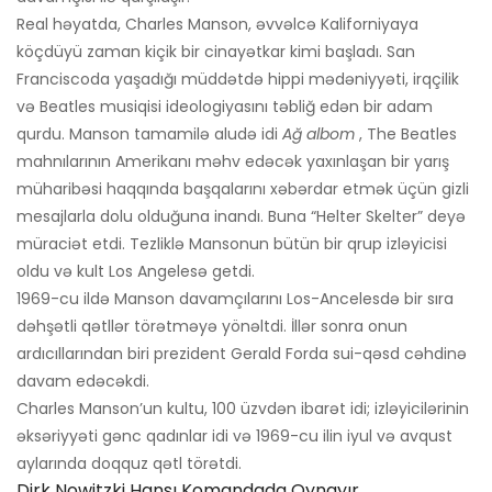
Real həyatda, Charles Manson, əvvəlcə Kaliforniyaya
köçdüyü zaman kiçik bir cinayətkar kimi başladı. San
Franciscoda yaşadığı müddətdə hippi mədəniyyəti, irqçilik
və Beatles musiqisi ideologiyasını təbliğ edən bir adam
qurdu. Manson tamamilə aludə idi
Ağ albom
, The Beatles
mahnılarının Amerikanı məhv edəcək yaxınlaşan bir yarış
müharibəsi haqqında başqalarını xəbərdar etmək üçün gizli
mesajlarla dolu olduğuna inandı. Buna “Helter Skelter” deyə
müraciət etdi. Tezliklə Mansonun bütün bir qrup izləyicisi
oldu və kult Los Angelesə getdi.
1969-cu ildə Manson davamçılarını Los-Ancelesdə bir sıra
dəhşətli qətllər törətməyə yönəltdi. İllər sonra onun
ardıcıllarından biri prezident Gerald Forda sui-qəsd cəhdinə
davam edəcəkdi.
Charles Manson’un kultu, 100 üzvdən ibarət idi; izləyicilərinin
əksəriyyəti gənc qadınlar idi və 1969-cu ilin iyul və avqust
aylarında doqquz qətl törətdi.
Dirk Nowitzki Hansı Komandada Oynayır