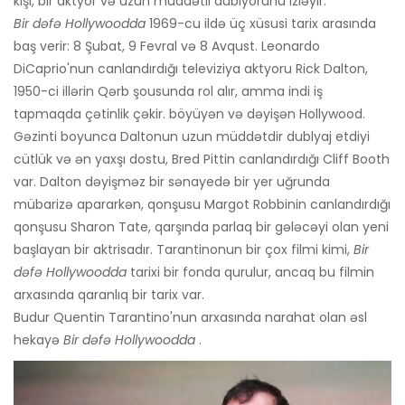
kişi, bir aktyor və uzun müddətli dublyorunu izləyir.
Bir dəfə Hollywoodda
1969-cu ildə üç xüsusi tarix arasında
baş verir: 8 Şubat, 9 Fevral və 8 Avqust. Leonardo
DiCaprio'nun canlandırdığı televiziya aktyoru Rick Dalton,
1950-ci illərin Qərb şousunda rol alır, amma indi iş
tapmaqda çətinlik çəkir. böyüyən və dəyişən Hollywood.
Gəzinti boyunca Daltonun uzun müddətdir dublyaj etdiyi
cütlük və ən yaxşı dostu, Bred Pittin canlandırdığı Cliff Booth
var. Dalton dəyişməz bir sənayedə bir yer uğrunda
mübarizə apararkən, qonşusu Margot Robbinin canlandırdığı
qonşusu Sharon Tate, qarşında parlaq bir gələcəyi olan yeni
başlayan bir aktrisadır. Tarantinonun bir çox filmi kimi,
Bir
dəfə Hollywoodda
tarixi bir fonda qurulur, ancaq bu filmin
arxasında qaranlıq bir tarix var.
Budur Quentin Tarantino'nun arxasında narahat olan əsl
hekayə
Bir dəfə Hollywoodda
.