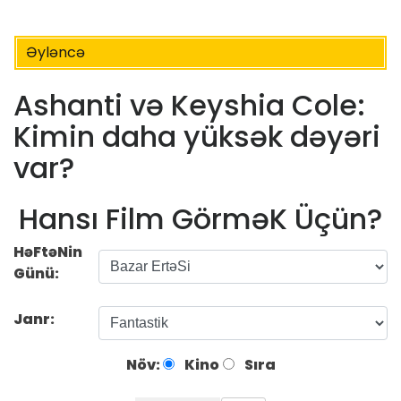
Əyləncə
Ashanti və Keyshia Cole:
Kimin daha yüksək dəyəri
var?
Hansı Film GörməK Üçün?
HəFtəNin
Günü:
Janr:
Növ:
Kino
Sıra