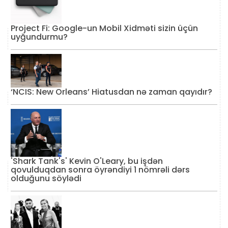
Project Fi: Google-un Mobil Xidməti sizin üçün
uyğundurmu?
‘NCIS: New Orleans’ Hiatusdan nə zaman qayıdır?
'Shark Tank's' Kevin O'Leary, bu işdən
qovulduqdan sonra öyrəndiyi 1 nömrəli dərs
olduğunu söylədi