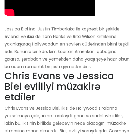
Jessica Biel indi Justin Timberlake ilə xoşbəxt bir şəkildə
evləndi və ikisi də Tom Hanks və Rita Wilson kimilərinə
yaxınlaşaraq Hollywoodun ən sevilən cütlərindən birini təşkil
edir. Bununla birlikdə, kim kapitan Amerikanı qabağına
çıxarsa, şərabdan və yeməkdən daha yaxşı şeyə hazır olsun;
bu adam romantik bir jesti qiymətləndirir.
Chris Evans və Jessica
Biel evliliyi müzakirə
etdilər
Chris Evans və Jessica Biel, ikisi də Hollywood sıralarına
yüksəlməyə çalışarkən tarixləşdi; gənc və sadəlövh idilər,
lakin bu, ikisinin birlikdə gələcəyin necə olacağını müzakirə
etməsinə mane olmurdu. Biel, evliliyi soruşduqda, Cosmoya