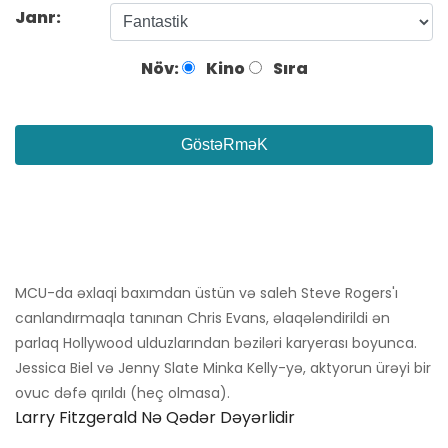
Janr:
Növ:
Kino
Sıra
GöstəRməK
MCU-da əxlaqi baxımdan üstün və saleh Steve Rogers'ı
canlandırmaqla tanınan Chris Evans, əlaqələndirildi ən
parlaq Hollywood ulduzlarından bəziləri karyerası boyunca.
Jessica Biel və Jenny Slate Minka Kelly-yə, aktyorun ürəyi bir
ovuc dəfə qırıldı (heç olmasa).
Larry Fitzgerald Nə Qədər Dəyərlidir