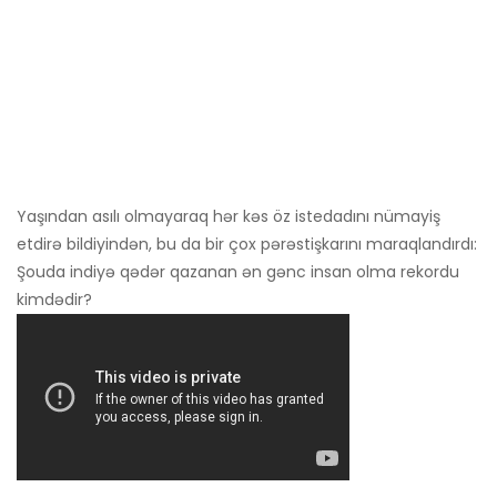
Yaşından asılı olmayaraq hər kəs öz istedadını nümayiş
etdirə bildiyindən, bu da bir çox pərəstişkarını maraqlandırdı:
Şouda indiyə qədər qazanan ən gənc insan olma rekordu
kimdədir?