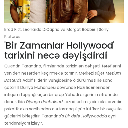
Brad Pitt, Leonardo DiCaprio və Margot Robbie | Sony
Pictures
'Bir Zamanlar Hollywood'
tarixini necə dəyişdirdi
Quentin Tarantino, filmlərində tarixin ən dəhşətli tərəflərini
yenidən nəzərdən keçirməklə tanınır. Mərkəzi süjet
Məzlum
Basterds
Adolf Hitlerin vəhşicəsinə öldürülməsi ilə sona
çatan II Dünya Müharibəsi dövründə Nazi liderlərindən
intiqam tapşırığı üçün bir qrup Yəhudi əsgərinin ətrafında
dönür. İldə
Django Unchained
, azad edilmiş bir kölə, arvadını
psixotik əkin sahibindən qurtarmaq üçün lütfkar bir ovçu ilə
güclərini birləşdirir. Tarantino's
Bir dəfə Hollywoodda
eyni
tendensiyanı izləyir.