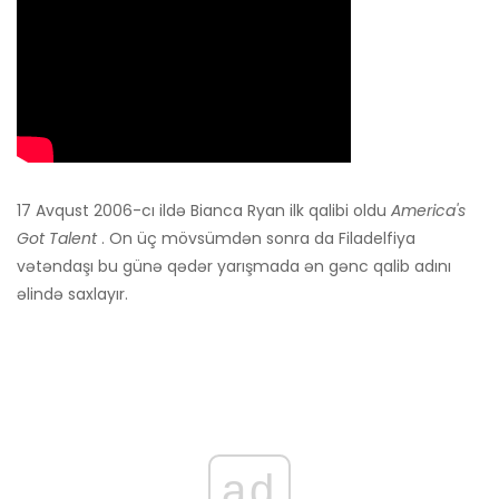
17 Avqust 2006-cı ildə Bianca Ryan ilk qalibi oldu
America's
Got Talent
. On üç mövsümdən sonra da Filadelfiya
vətəndaşı bu günə qədər yarışmada ən gənc qalib adını
əlində saxlayır.
ad