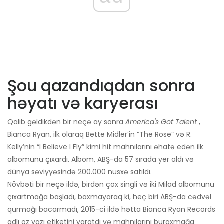
Şou qazandıqdan sonra
həyatı və karyerası
Qalib gəldikdən bir neçə ay sonra
America's Got Talent
,
Bianca Ryan, ilk olaraq Bette Midler’in “The Rose” və R.
Kelly’nin “I Believe I Fly” kimi hit mahnılarını əhatə edən ilk
albomunu çıxardı. Albom, ABŞ-da 57 sırada yer aldı və
dünya səviyyəsində 200.000 nüsxə satıldı.
Növbəti bir neçə ildə, birdən çox singli və iki Milad albomunu
çıxartmağa başladı, baxmayaraq ki, heç biri ABŞ-da cədvəl
qurmağı bacarmadı, 2015-ci ildə hətta Bianca Ryan Records
adlı öz yazı etiketini yaratdı və mahnılarını buraxmağa