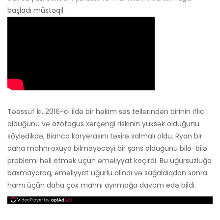
başladı müstəqil.
Təəssüf ki, 2016-cı ildə bir həkim səs tellərindən birinin iflic
olduğunu və özofagus xərçəngi riskinin yüksək olduğunu
söylədikdə, Bianca karyerasını təxirə salmalı oldu. Ryan bir
daha mahnı oxuya bilməyəcəyi bir şans olduğunu bilə-bilə
problemi həll etmək üçün əməliyyat keçirdi. Bu uğursuzluğa
baxmayaraq, əməliyyat uğurlu alındı ​​və sağaldıqdan sonra
hamı üçün daha çox mahnı ayırmağa davam edə bildi.