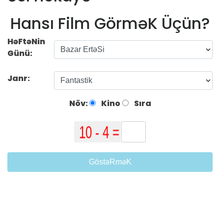
Hansı Film GörməK Üçün?
HəFtəNin
Günü:
Janr:
Növ:
Kino
Sıra
GöstəRməK