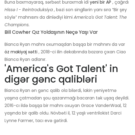
Buna baxmayaraq, sərbəst buraxmalı idi
yeni bir AP
, çağırdı
Hissə I - Reintroduksiya
, bəzi son singllərin yanı sıra “Bir şey
söylə” mahnısını da dinlədiyi kimi
America's Got Talent: The
Champions.
Bill Cowher Qız Yoldaşının Neçə Yaşı Var
Bianca Ryan mahnı oxumaqdan başqa bir mahnını da var
öz makiyaj xətti
, 2018-ci ilin dekabrında bazara çıxan Ciao
Bianca Ryan adlanır.
'America's Got Talent' in
digər gənc qalibləri
Bianca Ryan ən gənc qalib ola bilərdi, lakin yeniyetmə
yaşına çatmadan şou qazanmağı bacaran tək uşaq deyildi.
2016-cı ildə başqa bir mahnı oxuyan Grace VanderWaal, 12
yaşında bir qalib oldu. Növbəti il, 12 yaşlı ventrilokist Darci
Lynne Farmer, tacı evə gətirdi.