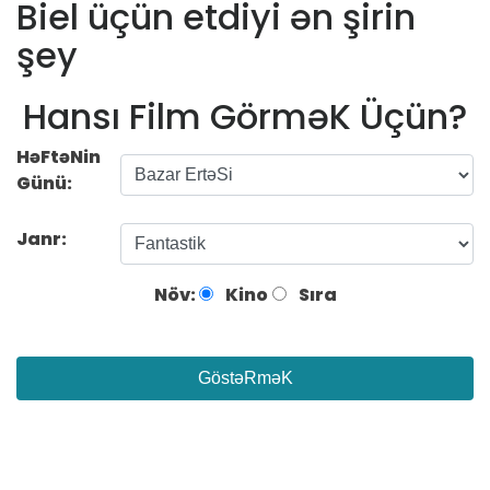
Biel üçün etdiyi ən şirin
şey
Hansı Film GörməK Üçün?
HəFtəNin
Günü:
Janr:
Növ:
Kino
Sıra
GöstəRməK