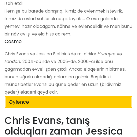
izah etdi:
Həmişə bu barədə danışırıq. İkimiz də evlənmək istəyirik,
ikimiz də övlad sahibi olmaq istəyirik ... O evə gələndə
yeməyi hazır olacağam. Köhnə və əyləncəlidir və mən bunu
bir növ ev işi və əla hiss edirəm.
Cosmo
Chris Evans və Jessica Biel birlikdə rol aldılar
Hüceyrə
və
London,
2004-cü ildə və 2005-də, 2006-cı ildə onu
çağırmadan əvvəl işdən çıxdı. Ancaq əlaqələrinin bitməsi,
bunun uğurlu olmadığı anlamına gəlmir. Beş ildir ki,
münasibətlər Evansı bu günə qədər ən uzun (bildiyimiz
qədər) əlaqəni qeyd edir.
Əyləncə
Chris Evans, tanış
olduqları zaman Jessica