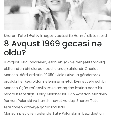
Sharon Tate | Getty Images vasitəsi ilə Höhn / ullstein bild
8 Avqust 1969 gecəsi nə
oldu?
8 Avqust 1969 hadisələri, əsrin ən şok və dəhşətli zorakılıq
aktlarından biri olaraq əbədi olaraq xatırlandı. Charles
Manson, dörd ardıcılını 10050 Cielo Drive-a göndərərək
oradakı hər kəsi öldürmələrini əmr etdi. Evin əvvəlki sahibi,
Manson üçün müqavilə imzalamaqdan imtina edən bir
rekord istehsalçısı Terry Melcher idi. Ev o vaxtdan etibarən
Roman Polanski və hamilə həyat yoldaşı Sharon Tate
tərəfindən kirayəyə götürülmüşdü.
Manson izləyiciləri gələndə Tate Polanskinin bəzi dostları,