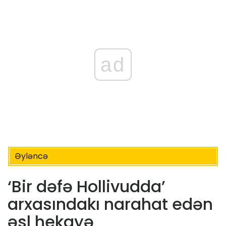
ad
Əyləncə
‘Bir dəfə Hollivudda’
arxasındakı narahat edən
əsl hekayə