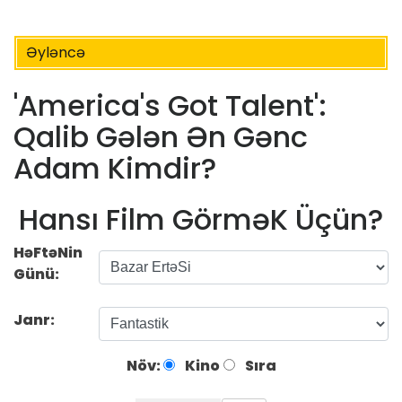
Əyləncə
'America's Got Talent':
Qalib Gələn Ən Gənc
Adam Kimdir?
Hansı Film GörməK Üçün?
HəFtəNin
Günü:
Janr:
Növ:
Kino
Sıra