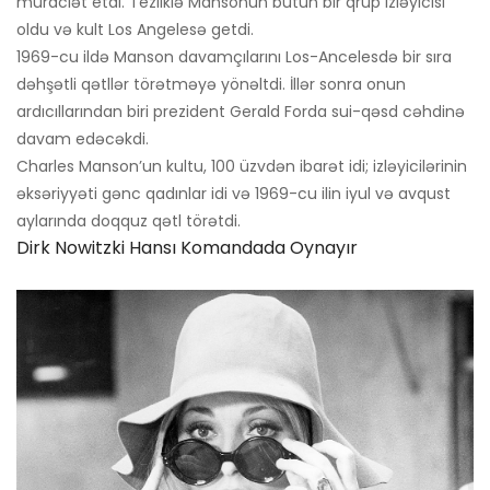
müraciət etdi. Tezliklə Mansonun bütün bir qrup izləyicisi
oldu və kult Los Angelesə getdi.
1969-cu ildə Manson davamçılarını Los-Ancelesdə bir sıra
dəhşətli qətllər törətməyə yönəltdi. İllər sonra onun
ardıcıllarından biri prezident Gerald Forda sui-qəsd cəhdinə
davam edəcəkdi.
Charles Manson’un kultu, 100 üzvdən ibarət idi; izləyicilərinin
əksəriyyəti gənc qadınlar idi və 1969-cu ilin iyul və avqust
aylarında doqquz qətl törətdi.
Dirk Nowitzki Hansı Komandada Oynayır