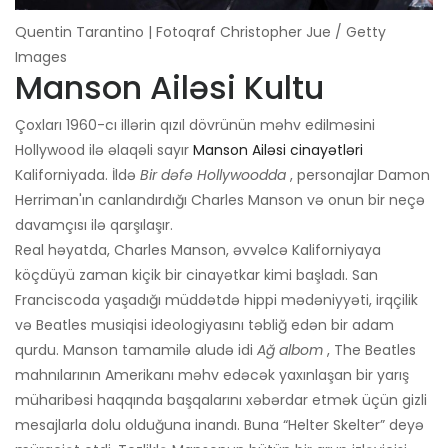
Quentin Tarantino | Fotoqraf Christopher Jue / Getty
Images
Manson Ailəsi Kultu
Çoxları 1960-cı illərin qızıl dövrünün məhv edilməsini
Hollywood ilə əlaqəli sayır
Manson Ailəsi cinayətləri
Kaliforniyada. İldə
Bir dəfə Hollywoodda
, personajlar Damon
Herriman'ın canlandırdığı Charles Manson və onun bir neçə
davamçısı ilə qarşılaşır.
Real həyatda, Charles Manson, əvvəlcə Kaliforniyaya
köçdüyü zaman kiçik bir cinayətkar kimi başladı. San
Franciscoda yaşadığı müddətdə hippi mədəniyyəti, irqçilik
və Beatles musiqisi ideologiyasını təbliğ edən bir adam
qurdu. Manson tamamilə aludə idi
Ağ albom
, The Beatles
mahnılarının Amerikanı məhv edəcək yaxınlaşan bir yarış
müharibəsi haqqında başqalarını xəbərdar etmək üçün gizli
mesajlarla dolu olduğuna inandı. Buna “Helter Skelter” deyə