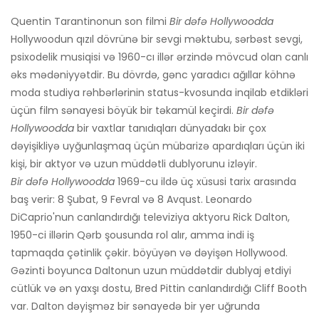
Quentin Tarantinonun son filmi
Bir dəfə Hollywoodda
Hollywoodun qızıl dövrünə bir sevgi məktubu, sərbəst sevgi,
psixodelik musiqisi və 1960-cı illər ərzində mövcud olan canlı
əks mədəniyyətdir. Bu dövrdə, gənc yaradıcı ağıllar köhnə
moda studiya rəhbərlərinin status-kvosunda inqilab etdikləri
üçün film sənayesi böyük bir təkamül keçirdi.
Bir dəfə
Hollywoodda
bir vaxtlar tanıdıqları dünyadakı bir çox
dəyişikliyə uyğunlaşmaq üçün mübarizə apardıqları üçün iki
kişi, bir aktyor və uzun müddətli dublyorunu izləyir.
Bir dəfə Hollywoodda
1969-cu ildə üç xüsusi tarix arasında
baş verir: 8 Şubat, 9 Fevral və 8 Avqust. Leonardo
DiCaprio'nun canlandırdığı televiziya aktyoru Rick Dalton,
1950-ci illərin Qərb şousunda rol alır, amma indi iş
tapmaqda çətinlik çəkir. böyüyən və dəyişən Hollywood.
Gəzinti boyunca Daltonun uzun müddətdir dublyaj etdiyi
cütlük və ən yaxşı dostu, Bred Pittin canlandırdığı Cliff Booth
var. Dalton dəyişməz bir sənayedə bir yer uğrunda