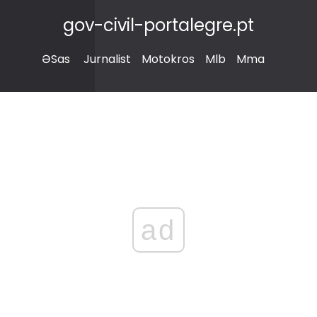
gov-civil-portalegre.pt
ƏSas
Jurnalist
Motokros
Mlb
Mma
ad