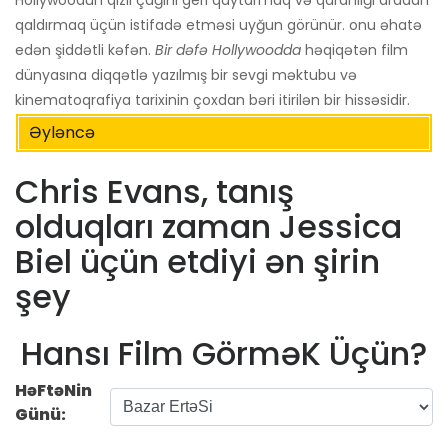
qaldırmaq üçün istifadə etməsi uyğun görünür. onu əhatə
edən şiddətli kəfən.
Bir dəfə Hollywoodda
həqiqətən film
dünyasına diqqətlə yazılmış bir sevgi məktubu və
kinematoqrafiya tarixinin çoxdan bəri itirilən bir hissəsidir.
Əyləncə
Chris Evans, tanış
olduqları zaman Jessica
Biel üçün etdiyi ən şirin
şey
Hansı Film GörməK Üçün?
HəFtəNin
Günü: