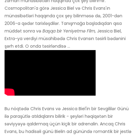
zaman münasibətləri haqqında çox şey bilinmir.
Cosmopolitan'a görə Jessica Biel və Chris Evans'ın
münasibətləri haqqında çox şey bilinməsə də, 2001-dən
2006-a qədər tarixləşdilər. Tanışmağa başladıqdan qısa
müddət sonra və
Başqa bir Yeniyetmə Film,
Jessica Biel,
Extra-ya verdiyi müsahibədə Chris Evansın təsirli bədənini
şərh etdi. O onda təsirləndisə ...
Bu nöqtədə Chris Evans və Jessica Biel'in bir Sevgililər Günü
ilə paraşütlə atıldıqlarını bilirik - şeyləri həqiqətən bir
səviyyəyə qaldırmaq üçün kiçik bir adrenalin. Ancaq Chris
Evans, bu hadisəli günü Bielin ad günündə romantik bir jestlə