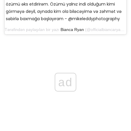
özümü əks etdirirəm. Özümü yalnız indi olduğum kimi
görməyə deyil, aynada kim ola biləcəyimə və zəhmət və
səbirlə baxmağa başlayıram - @mikeleddyphotography
Tərəfindən paylaşılan bir yazı
Bianca Ryan
(@officialbiancaryan) 18 yanvar 2019-cu il, saat 16: 51-də PST
ad