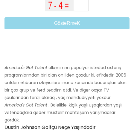
GöstəRməK
America's Got Talent
ölkənin ən populyar istedad axtarış
proqramlarından biri olan on ildən çoxdur ki, efirdədir. 2006-
cı ildən etibarən izləyicilərə inanc xaricində bacarıqları olan
bir çox qrup və fərd təqdim etdi. Və digər oxşar TV
şoularından fərqli olaraq , yaş məhdudiyyəti yoxdur
America's Got Talent
. Beləliklə, kiçik yaşlı uşaqlardan yaşlı
vətəndaşlara qədər müxtəlif möhtəşəm yarışmacılar
gördük.
Dustin Johnson Golfçü Neçə Yaşındadır