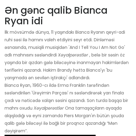
Ən gənc qalib Bianca
Ryan idi
İlk mövsümdə dünya, 11 yaşındakı Bianca Ryanın qeyri-adi
ruhi səsi ilə hamını valeh etdiyini seyr etdi. Dinləməsi
əsnasında, musiqili musiqidən 'And I Tell You I Am Not Go'
adlı mahnısını səsləndirdi
Xəyalpərəstlər
, belə bir səsin öz
yaşında bir qızdan gələ biləcəyinə inanmayan hakimlərdən
təriflərini qazandı. Hakim Brandy hətta Bianca'yı 'bu
yarışmada ən sevilən iştirakçı' adlandırdı.
Bianca Ryan, 1960-cı ildə Erma Franklin tərəfindən
səsləndirilən 'Ürəyimin Parçası' nı səsləndirərək yarı finala
çıxdı və nəticədə xalqın səsini qazandı. Son turda başqa bir
mahnı oxudu
Xəyalpərəstlər
Ona tamaşaçıların ayaqda
alqışladığı və eyni zamanda Piers Morgan'ın bütün şouda
qalib gələ biləcəyi ilə bağlı bir proqnoz qazandığı “Mən
dəyişirəm”.