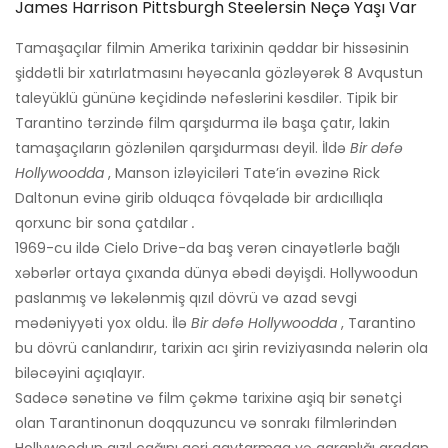
James Harrison Pittsburgh Steelersin Neçə Yaşı Var
Tamaşaçılar filmin Amerika tarixinin qəddar bir hissəsinin
şiddətli bir xatırlatmasını həyəcanla gözləyərək 8 Avqustun
taleyüklü gününə keçidində nəfəslərini kəsdilər. Tipik bir
Tarantino tərzində film qarşıdurma ilə başa çatır, lakin
tamaşaçıların gözlənilən qarşıdurması deyil. İldə
Bir dəfə
Hollywoodda
, Manson izləyiciləri Tate’in əvəzinə Rick
Daltonun evinə girib olduqca fövqəladə bir ardıcıllıqla
qorxunc bir sona çatdılar
.
1969-cu ildə Cielo Drive-da baş verən cinayətlərlə bağlı
xəbərlər ortaya çıxanda dünya əbədi dəyişdi. Hollywoodun
paslanmış və ləkələnmiş qızıl dövrü və azad sevgi
mədəniyyəti yox oldu. İlə
Bir dəfə Hollywoodda
, Tarantino
bu dövrü canlandırır, tarixin acı şirin reviziyasında nələrin ola
biləcəyini açıqlayır.
Sadəcə sənətinə və film çəkmə tarixinə aşiq bir sənətçi
olan Tarantinonun doqquzuncu və sonrakı filmlərindən
Hollywoodun qızıl çağını geri qaytarmaq və qaranlığı aradan