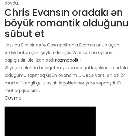
döydü.
Chris Evansın oradakı ən
böyük romantik olduğunu
sübut et
Jessica Biel bir dəfə Cosmpolitan'a Evansın onun üçün
etdiyi bütün şirin şeyləri danışdı. Və insan bu oğlanın
qapıçısıdır. Biel izah etdi
Kozmopolit
:
21 yaşım olanda həqiqətən yuxumda gül ləçəkləri ilə örtülü
olduğumu tapmaq üçün oyandım ... Gecə yarısı ən azı 24
müxtəlif rəngli gülü ayırıb ləçəkləri hər yerə səpmişdi. O,
mütləq qapıçıdır.
Cosmo