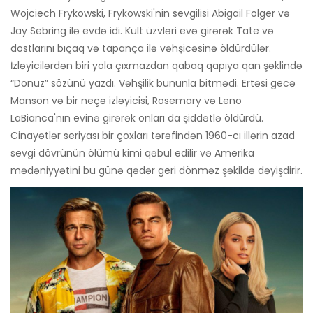
Wojciech Frykowski, Frykowski'nin sevgilisi Abigail Folger və
Jay Sebring ilə evdə idi. Kult üzvləri evə girərək Tate və
dostlarını bıçaq və tapança ilə vəhşicəsinə öldürdülər.
İzləyicilərdən biri yola çıxmazdan qabaq qapıya qan şəklində
“Donuz” sözünü yazdı. Vəhşilik bununla bitmədi. Ertəsi gecə
Manson və bir neçə izləyicisi, Rosemary və Leno
LaBianca'nın evinə girərək onları da şiddətlə öldürdü.
Cinayətlər seriyası bir çoxları tərəfindən 1960-cı illərin azad
sevgi dövrünün ölümü kimi qəbul edilir və Amerika
mədəniyyətini bu günə qədər geri dönməz şəkildə dəyişdirir.