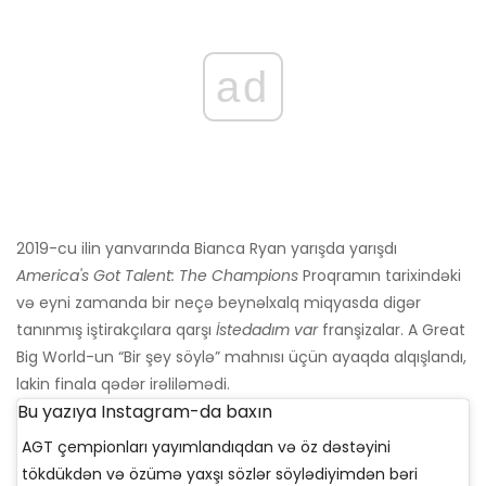
ad
2019-cu ilin yanvarında Bianca Ryan yarışda yarışdı
America's Got Talent: The Champions
Proqramın tarixindəki
və eyni zamanda bir neçə beynəlxalq miqyasda digər
tanınmış iştirakçılara qarşı
İstedadım var
franşizalar. A Great
Big World-un “Bir şey söylə” mahnısı üçün ayaqda alqışlandı,
lakin finala qədər irəliləmədi.
Bu yazıya Instagram-da baxın
AGT çempionları yayımlandıqdan və öz dəstəyini
tökdükdən və özümə yaxşı sözlər söylədiyimdən bəri