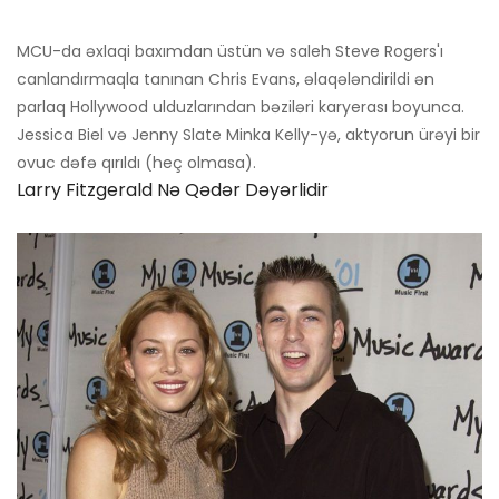
MCU-da əxlaqi baxımdan üstün və saleh Steve Rogers'ı
canlandırmaqla tanınan Chris Evans, əlaqələndirildi ən
parlaq Hollywood ulduzlarından bəziləri karyerası boyunca.
Jessica Biel və Jenny Slate Minka Kelly-yə, aktyorun ürəyi bir
ovuc dəfə qırıldı (heç olmasa).
Larry Fitzgerald Nə Qədər Dəyərlidir