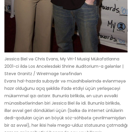
Jessica Biel və Chris Evans, My VH-1 Musiqi Mükafatlarına
2001-ci ildə Los Ancelesdəki Shrine Auditorium-a gələnlər |
Steve Granitz / WireImage tərəfindən
Evans hal-hazırda subaydır və müsahibələrində evlənməyə
hazır olduğunu açıq şəkildə ifadə etdiyi üçün yerləşəcəyi
mükəmməl qızı axtarır. Bununla birlikdə, ən uzun əvvəlki
münasibətlərindən biri Jessica Biel ilə idi. Bununla birlikdə,
illər əvvəl geri döndükləri üçün (bəlkə də internet ünlülərin
dedi-qoduları üçün ən böyük söz-söhbətə çevrilməmişdən
bir az əvvəl), hər ikisi hələ mega-ulduz statusuna çatmadığı