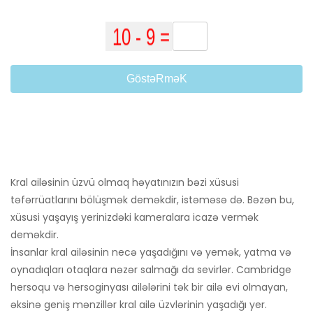
GöstəRməK
Kral ailəsinin üzvü olmaq həyatınızın bəzi xüsusi
təfərrüatlarını bölüşmək deməkdir, istəməsə də. Bəzən bu,
xüsusi yaşayış yerinizdəki kameralara icazə vermək
deməkdir.
İnsanlar kral ailəsinin necə yaşadığını və yemək, yatma və
oynadıqları otaqlara nəzər salmağı da sevirlər. Cambridge
hersoqu və hersoginyası ailələrini tək bir ailə evi olmayan,
əksinə geniş mənzillər kral ailə üzvlərinin yaşadığı yer.