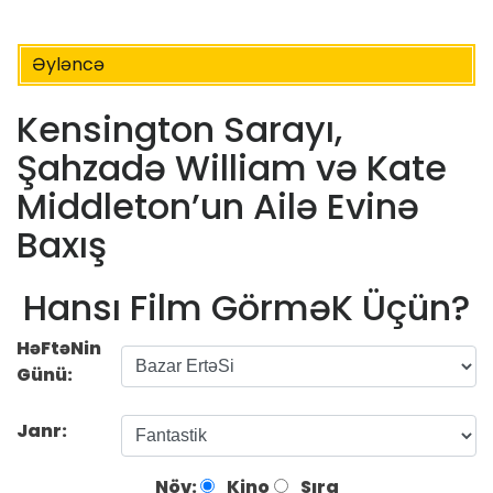
Əyləncə
Kensington Sarayı,
Şahzadə William və Kate
Middleton’un Ailə Evinə
Baxış
Hansı Film GörməK Üçün?
HəFtəNin
Günü:
Janr:
Növ:
Kino
Sıra