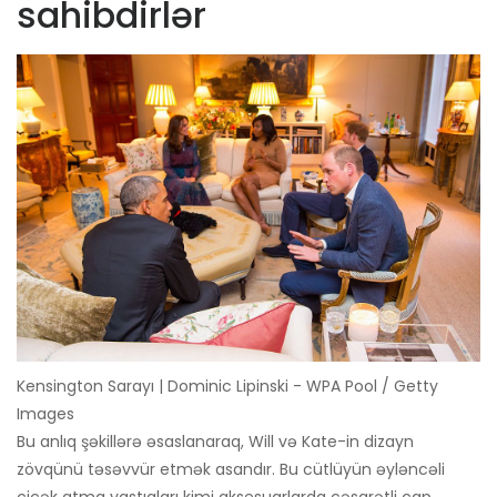
sahibdirlər
Kensington Sarayı | Dominic Lipinski - WPA Pool / Getty
Images
Bu anlıq şəkillərə əsaslanaraq, Will və Kate-in dizayn
zövqünü təsəvvür etmək asandır. Bu cütlüyün əyləncəli