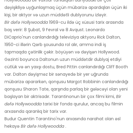
dəyişikliyə uyğunlaşmaq üçün mübarizə apardıqları üçün iki
kişi, bir aktyor və uzun müddətli dublyorunu izləyir.
Bir dəfə Hollywoodda
1969-cu ildə üç xüsusi tarix arasında
baş verir: 8 Şubat, 9 Fevral və 8 Avqust. Leonardo
DiCaprio'nun canlandırdığı televiziya aktyoru Rick Dalton,
1950-ci illərin Qərb şousunda rol alır, amma indi iş
tapmaqda çətinlik çəkir. böyüyən və dəyişən Hollywood.
Gəzinti boyunca Daltonun uzun müddətdir dublyaj etdiyi
cütlük və ən yaxşı dostu, Bred Pittin canlandırdığı Cliff Booth
var. Dalton dəyişməz bir sənayedə bir yer uğrunda
mübarizə apararkən, qonşusu Margot Robbinin canlandırdığı
qonşusu Sharon Tate, qarşında parlaq bir gələcəyi olan yeni
başlayan bir aktrisadır. Tarantinonun bir çox filmi kimi,
Bir
dəfə Hollywoodda
tarixi bir fonda qurulur, ancaq bu filmin
arxasında qaranlıq bir tarix var.
Budur Quentin Tarantino'nun arxasında narahat olan əsl
hekayə
Bir dəfə Hollywoodda
.