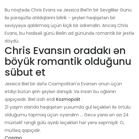
Bu nöqtədə Chris Evans və Jessica Biel'in bir Sevgililər Günü
ilə paraşütlə atıldıqlarını bilirik - şeyləri həqiqətən bir
səviyyəyə qaldırmaq üçün kiçik bir adrenalin. Ancaq Chris
Evans, bu hadisəli günü Bielin ad günündə romantik bir jestlə
döydü.
Chris Evansın oradakı ən
böyük romantik olduğunu
sübut et
Jessica Biel bir dəfə Cosmpolitan'a Evansın onun üçün
etdiyi bütün şirin şeyləri danışdı. Və insan bu oğlanın
qapıçısıdır. Biel izah etdi
Kozmopolit
:
21 yaşım olanda həqiqətən yuxumda gül ləçəkləri ilə örtülü
olduğumu tapmaq üçün oyandım ... Gecə yarısı ən azı 24
müxtəlif rəngli gülü ayırıb ləçəkləri hər yerə səpmişdi. O,
mütləq qapıçıdır.
Cosmo