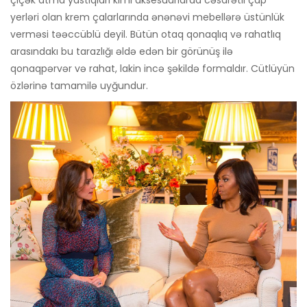
çiçək atma yastıqları kimi aksesuarlarda cəsarətli çap
yerləri olan krem ​​çalarlarında ənənəvi mebellərə üstünlük
verməsi təəccüblü deyil. Bütün otaq qonaqlıq və rahatlıq
arasındakı bu tarazlığı əldə edən bir görünüş ilə
qonaqpərvər və rahat, lakin incə şəkildə formaldır. Cütlüyün
özlərinə tamamilə uyğundur.