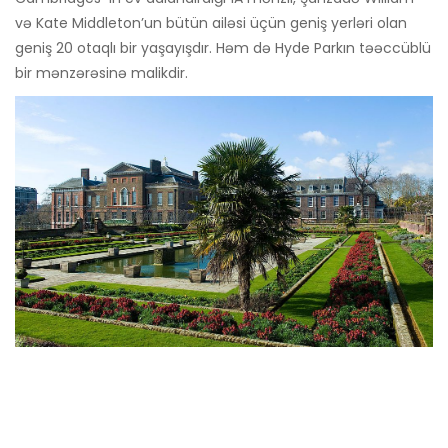
və Kate Middleton’un bütün ailəsi üçün geniş yerləri olan
geniş 20 otaqlı bir yaşayışdır. Həm də Hyde Parkın təəccüblü
bir mənzərəsinə malikdir.