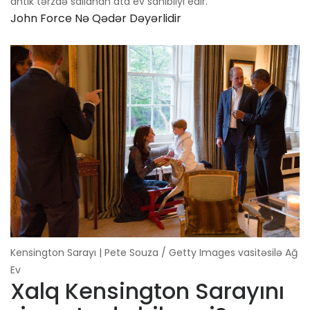
antik tərzdə sallanan ata ev sahibliyi edir.
John Force Nə Qədər Dəyərlidir
Kensington Sarayı | Pete Souza / Getty Images vasitəsilə Ağ
Ev
Xalq Kensington Sarayını