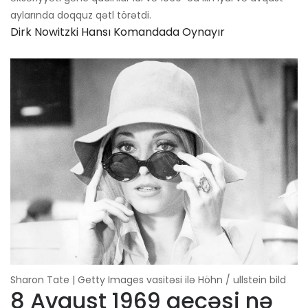
aylarında doqquz qətl törətdi.
Dirk Nowitzki Hansı Komandada Oynayır
Sharon Tate | Getty Images vasitəsi ilə Höhn / ullstein bild
8 Avqust 1969 gecəsi nə