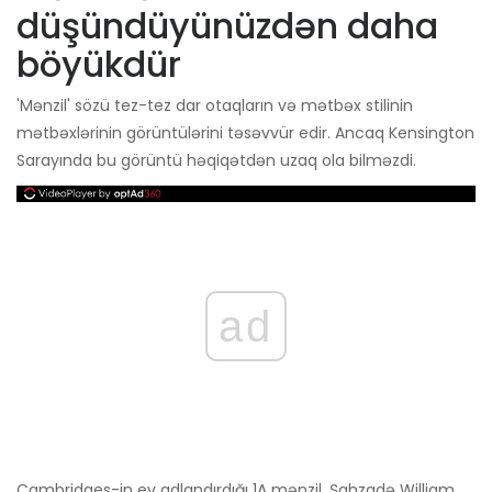
düşündüyünüzdən daha
böyükdür
'Mənzil' sözü tez-tez dar otaqların və mətbəx stilinin
mətbəxlərinin görüntülərini təsəvvür edir. Ancaq Kensington
Sarayında bu görüntü həqiqətdən uzaq ola bilməzdi.
ad
Cambridges-in ev adlandırdığı 1A mənzil, Şahzadə William