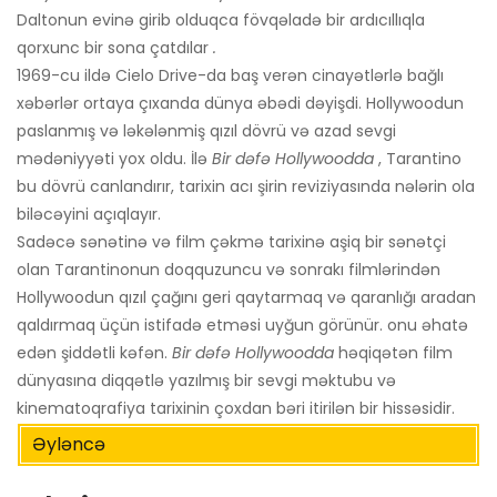
Daltonun evinə girib olduqca fövqəladə bir ardıcıllıqla
qorxunc bir sona çatdılar
.
1969-cu ildə Cielo Drive-da baş verən cinayətlərlə bağlı
xəbərlər ortaya çıxanda dünya əbədi dəyişdi. Hollywoodun
paslanmış və ləkələnmiş qızıl dövrü və azad sevgi
mədəniyyəti yox oldu. İlə
Bir dəfə Hollywoodda
, Tarantino
bu dövrü canlandırır, tarixin acı şirin reviziyasında nələrin ola
biləcəyini açıqlayır.
Sadəcə sənətinə və film çəkmə tarixinə aşiq bir sənətçi
olan Tarantinonun doqquzuncu və sonrakı filmlərindən
Hollywoodun qızıl çağını geri qaytarmaq və qaranlığı aradan
qaldırmaq üçün istifadə etməsi uyğun görünür. onu əhatə
edən şiddətli kəfən.
Bir dəfə Hollywoodda
həqiqətən film
dünyasına diqqətlə yazılmış bir sevgi məktubu və
kinematoqrafiya tarixinin çoxdan bəri itirilən bir hissəsidir.
Əyləncə