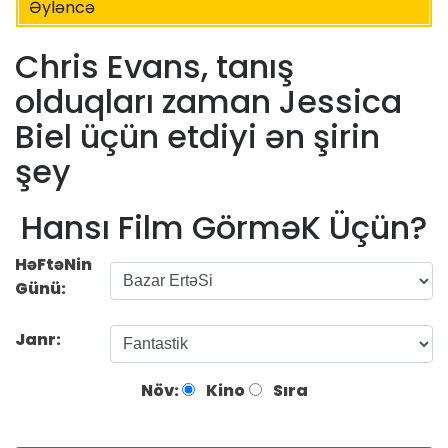
Əyləncə
Chris Evans, tanış
olduqları zaman Jessica
Biel üçün etdiyi ən şirin
şey
Hansı Film GörməK Üçün?
HəFtəNin
Günü:
Janr:
Növ:
Kino
Sıra