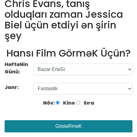
Chris Evans, tanış
olduqları zaman Jessica
Biel üçün etdiyi ən şirin
şey
Hansı Film GörməK Üçün?
HəFtəNin
Günü:
Janr:
Növ:
Kino
Sıra
GöstəRməK