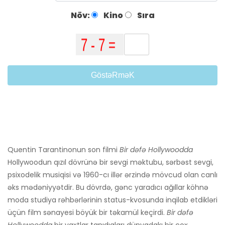
Növ:
Kino
Sıra
GöstəRməK
Quentin Tarantinonun son filmi
Bir dəfə Hollywoodda
Hollywoodun qızıl dövrünə bir sevgi məktubu, sərbəst sevgi,
psixodelik musiqisi və 1960-cı illər ərzində mövcud olan canlı
əks mədəniyyətdir. Bu dövrdə, gənc yaradıcı ağıllar köhnə
moda studiya rəhbərlərinin status-kvosunda inqilab etdikləri
üçün film sənayesi böyük bir təkamül keçirdi.
Bir dəfə
Hollywoodda
bir vaxtlar tanıdıqları dünyadakı bir çox