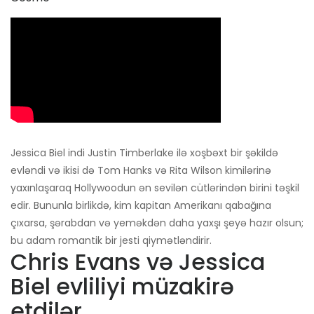
Jessica Biel indi Justin Timberlake ilə xoşbəxt bir şəkildə
evləndi və ikisi də Tom Hanks və Rita Wilson kimilərinə
yaxınlaşaraq Hollywoodun ən sevilən cütlərindən birini təşkil
edir. Bununla birlikdə, kim kapitan Amerikanı qabağına
çıxarsa, şərabdan və yeməkdən daha yaxşı şeyə hazır olsun;
bu adam romantik bir jesti qiymətləndirir.
Chris Evans və Jessica
Biel evliliyi müzakirə
etdilər