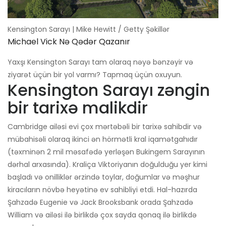
Kensington Sarayı | Mike Hewitt / Getty Şəkillər
Michael Vick Nə Qədər Qazanır
Yaxşı Kensington Sarayı tam olaraq nəyə bənzəyir və
ziyarət üçün bir yol varmı? Tapmaq üçün oxuyun.
Kensington Sarayı zəngin
bir tarixə malikdir
Cambridge ailəsi evi çox mərtəbəli bir tarixə sahibdir və
mübahisəli olaraq ikinci ən hörmətli kral iqamətgahıdır
(təxminən 2 mil məsafədə yerləşən Bukingem Sarayının
dərhal arxasında). Kraliça Viktoriyanın doğulduğu yer kimi
başladı və onilliklər ərzində toylar, doğumlar və məşhur
kiracıların növbə heyətinə ev sahibliyi etdi. Hal-hazırda
Şahzadə Eugenie və Jack Brooksbank orada Şahzadə
William və ailəsi ilə birlikdə çox sayda qonaq ilə birlikdə