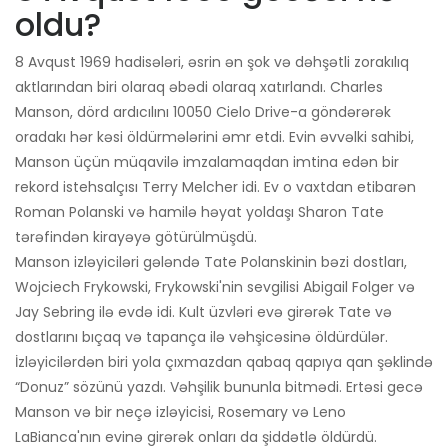
oldu?
8 Avqust 1969 hadisələri, əsrin ən şok və dəhşətli zorakılıq
aktlarından biri olaraq əbədi olaraq xatırlandı. Charles
Manson, dörd ardıcılını 10050 Cielo Drive-a göndərərək
oradakı hər kəsi öldürmələrini əmr etdi. Evin əvvəlki sahibi,
Manson üçün müqavilə imzalamaqdan imtina edən bir
rekord istehsalçısı Terry Melcher idi. Ev o vaxtdan etibarən
Roman Polanski və hamilə həyat yoldaşı Sharon Tate
tərəfindən kirayəyə götürülmüşdü.
Manson izləyiciləri gələndə Tate Polanskinin bəzi dostları,
Wojciech Frykowski, Frykowski'nin sevgilisi Abigail Folger və
Jay Sebring ilə evdə idi. Kult üzvləri evə girərək Tate və
dostlarını bıçaq və tapança ilə vəhşicəsinə öldürdülər.
İzləyicilərdən biri yola çıxmazdan qabaq qapıya qan şəklində
“Donuz” sözünü yazdı. Vəhşilik bununla bitmədi. Ertəsi gecə
Manson və bir neçə izləyicisi, Rosemary və Leno
LaBianca'nın evinə girərək onları da şiddətlə öldürdü.