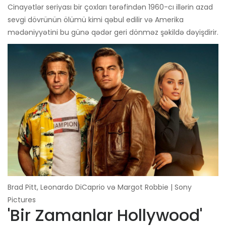
Cinayətlər seriyası bir çoxları tərəfindən 1960-cı illərin azad
sevgi dövrünün ölümü kimi qəbul edilir və Amerika
mədəniyyətini bu günə qədər geri dönməz şəkildə dəyişdirir.
Brad Pitt, Leonardo DiCaprio və Margot Robbie | Sony
Pictures
'Bir Zamanlar Hollywood'