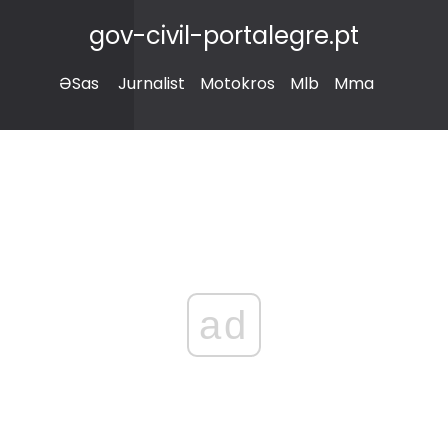
gov-civil-portalegre.pt
ƏSas
Jurnalist
Motokros
Mlb
Mma
ad