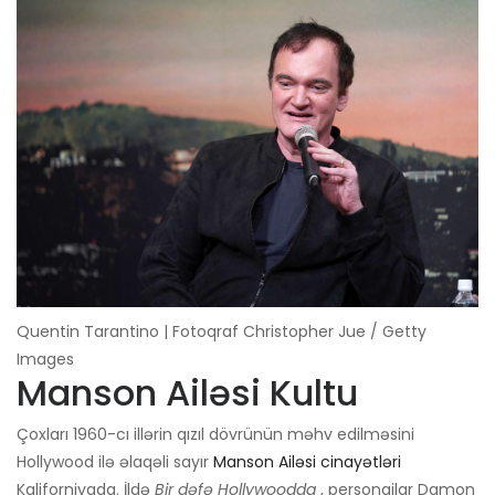
Quentin Tarantino | Fotoqraf Christopher Jue / Getty
Images
Manson Ailəsi Kultu
Çoxları 1960-cı illərin qızıl dövrünün məhv edilməsini
Hollywood ilə əlaqəli sayır
Manson Ailəsi cinayətləri
Kaliforniyada. İldə
Bir dəfə Hollywoodda
, personajlar Damon