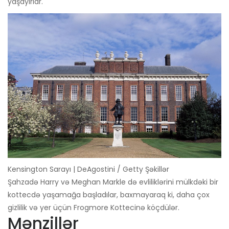
yaşayırlar.
Kensington Sarayı | DeAgostini / Getty Şəkillər
Şahzadə Harry və Meghan Markle də evliliklərini mülkdəki bir
kottecdə yaşamağa başladılar, baxmayaraq ki, daha çox
gizlilik və yer üçün Frogmore Kottecinə köçdülər.
Mənzillər