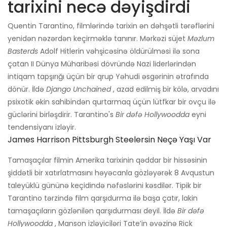
tarixini necə dəyişdirdi
Quentin Tarantino, filmlərində tarixin ən dəhşətli tərəflərini
yenidən nəzərdən keçirməklə tanınır. Mərkəzi süjet
Məzlum
Basterds
Adolf Hitlerin vəhşicəsinə öldürülməsi ilə sona
çatan II Dünya Müharibəsi dövründə Nazi liderlərindən
intiqam tapşırığı üçün bir qrup Yəhudi əsgərinin ətrafında
dönür. İldə
Django Unchained
, azad edilmiş bir kölə, arvadını
psixotik əkin sahibindən qurtarmaq üçün lütfkar bir ovçu ilə
güclərini birləşdirir. Tarantino's
Bir dəfə Hollywoodda
eyni
tendensiyanı izləyir.
James Harrison Pittsburgh Steelersin Neçə Yaşı Var
Tamaşaçılar filmin Amerika tarixinin qəddar bir hissəsinin
şiddətli bir xatırlatmasını həyəcanla gözləyərək 8 Avqustun
taleyüklü gününə keçidində nəfəslərini kəsdilər. Tipik bir
Tarantino tərzində film qarşıdurma ilə başa çatır, lakin
tamaşaçıların gözlənilən qarşıdurması deyil. İldə
Bir dəfə
Hollywoodda
, Manson izləyiciləri Tate’in əvəzinə Rick