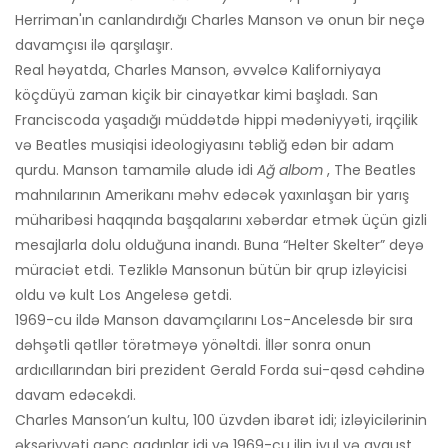
Herriman'ın canlandırdığı Charles Manson və onun bir neçə
davamçısı ilə qarşılaşır.
Real həyatda, Charles Manson, əvvəlcə Kaliforniyaya
köçdüyü zaman kiçik bir cinayətkar kimi başladı. San
Franciscoda yaşadığı müddətdə hippi mədəniyyəti, irqçilik
və Beatles musiqisi ideologiyasını təbliğ edən bir adam
qurdu. Manson tamamilə aludə idi
Ağ albom
, The Beatles
mahnılarının Amerikanı məhv edəcək yaxınlaşan bir yarış
müharibəsi haqqında başqalarını xəbərdar etmək üçün gizli
mesajlarla dolu olduğuna inandı. Buna “Helter Skelter” deyə
müraciət etdi. Tezliklə Mansonun bütün bir qrup izləyicisi
oldu və kult Los Angelesə getdi.
1969-cu ildə Manson davamçılarını Los-Ancelesdə bir sıra
dəhşətli qətllər törətməyə yönəltdi. İllər sonra onun
ardıcıllarından biri prezident Gerald Forda sui-qəsd cəhdinə
davam edəcəkdi.
Charles Manson’un kultu, 100 üzvdən ibarət idi; izləyicilərinin
əksəriyyəti gənc qadınlar idi və 1969-cu ilin iyul və avqust