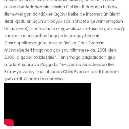
münasibətlərindən biri Jessica Biel ilə idi. Bununla birlikdə,
illər əvvəl geri döndükləri üçün (bəlkə də internet ünlülərin
dedi-qoduları üçün ən böyük söz-söhbətə çevrilməmişdən
bir az əvvəl), hər ikisi hələ mega-ulduz statusuna çatmadığı
zaman münasibətləri haqqında çox şey bilinmir.
Cosmopolitan'a görə Jessica Biel və Chris Evans'ın
münasibətləri haqqında çox şey bilinməsə də, 2001-dən
2006-a qədər tarixləşdilər. Tanışmağa başladıqdan qısa
müddət sonra və
Başqa bir Yeniyetmə Film,
Jessica Biel,
Extra-ya verdiyi müsahibədə Chris Evansın təsirli bədənini
şərh etdi. O onda təsirləndisə ...