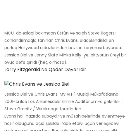
MCU-da əxlaqi baxımdan üstün və saleh Steve Rogers'ı
canlandırmaqla tanınan Chris Evans, əlaqələndirildi ən
parlaq Hollywood ulduzlarından bəziləri karyerası boyunca.
Jessica Biel və Jenny Slate Minka Kelly-yə, aktyorun ürəyi bir
ovuc dəfə qırıldı (heç olmasa).
Larry Fitzgerald Nə Qədər Dəyərlidir
Jessica Biel və Chris Evans, My VH-1 Musiqi Mükafatlarına
2001-ci ildə Los Ancelesdəki Shrine Auditorium-a gələnlər |
Steve Granitz / WireImage tərəfindən
Evans hal-hazırda subaydır və müsahibələrində evlənməyə
hazır olduğunu açıq şəkildə ifadə etdiyi üçün yerləşəcəyi
mükəmməl qızı axtarır. Bununla birlikdə, ən uzun əvvəlki