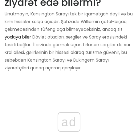
ziyarət edə bilərmi?
Unutmayın, Kensington Sarayı tək bir iqamətgah deyil və bu
kimi hissələr xalqa açıqdır. Şahzadə Williamın çatal-bıçaq
çekmecesindən tüfəng aça bilməyəcəksiniz, ancaq siz
yoxlaya bilər
Dövlət otaqları, sərgilər və Saray ərazisindəki
təsirli bağlar. İl ərzində görmək üçün fırlanan sərgilər də var.
Kral ailəsi, gəlirlərinin bir hissəsi olaraq turizmə güvənir, bu
səbəbdən Kensington Sarayı və Bukingem Sarayı
ziyarətçiləri qucaq açaraq qarşılayır.
ad