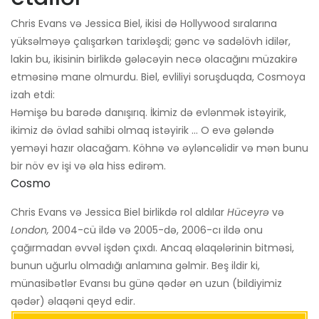
Chris Evans və Jessica Biel, ikisi də Hollywood sıralarına
yüksəlməyə çalışarkən tarixləşdi; gənc və sadəlövh idilər,
lakin bu, ikisinin birlikdə gələcəyin necə olacağını müzakirə
etməsinə mane olmurdu. Biel, evliliyi soruşduqda, Cosmoya
izah etdi:
Həmişə bu barədə danışırıq. İkimiz də evlənmək istəyirik,
ikimiz də övlad sahibi olmaq istəyirik ... O evə gələndə
yeməyi hazır olacağam. Köhnə və əyləncəlidir və mən bunu
bir növ ev işi və əla hiss edirəm.
Cosmo
Chris Evans və Jessica Biel birlikdə rol aldılar
Hüceyrə
və
London,
2004-cü ildə və 2005-də, 2006-cı ildə onu
çağırmadan əvvəl işdən çıxdı. Ancaq əlaqələrinin bitməsi,
bunun uğurlu olmadığı anlamına gəlmir. Beş ildir ki,
münasibətlər Evansı bu günə qədər ən uzun (bildiyimiz
qədər) əlaqəni qeyd edir.