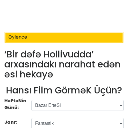
Əyləncə
‘Bir dəfə Hollivudda’
arxasındakı narahat edən
əsl hekayə
Hansı Film GörməK Üçün?
HəFtəNin
Günü:
Janr: