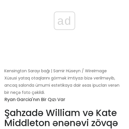
ad
Kensington Sarayı bağı | Samir Hüseyn / WireImage
Xüsusi yataq otaqlarını görmək imtiyazı bizə verilməyib,
ancaq salonda ümumi estetikaya dair əsas ipucları verən
bir neçə foto çəkildi.
Ryan Garcia'nın Bir Qızı Var
Şahzadə William və Kate
Middleton ənənəvi zövqə