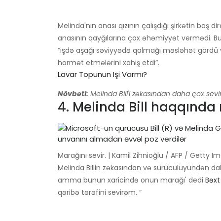
Melinda'nın anası qızının çalışdığı şirkətin baş
anasının qayğılarına çox əhəmiyyət vermədi. Bu
“işdə aşağı səviyyədə qalmağı məsləhət gördü v
hörmət etmələrini xahiş etdi”.
Lavar Topunun Işi Varmı?
Növbəti:
Melinda Bill'i zəkasından daha çox sevir
4. Melinda Bill haqqında 
Marağını sevir. | Kamil Zihnioğlu / AFP / Getty I
Melinda Billin zəkasından və sürücülüyündən dah
amma bunun xaricində onun marağı' dedi
Bəxt
qəribə tərəfini sevirəm. ”