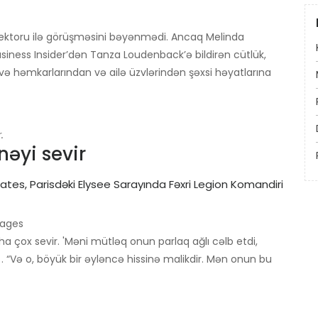
 direktoru ilə görüşməsini bəyənmədi. Ancaq Melinda
siness Insider’dən Tanza Loudenback’ə bildirən cütlük,
ə həmkarlarından və ailə üzvlərindən şəxsi həyatlarına
.
nəyi sevir
mages
a çox sevir. 'Məni mütləq onun parlaq ağlı cəlb etdi,
. “Və o, böyük bir əyləncə hissinə malikdir. Mən onun bu