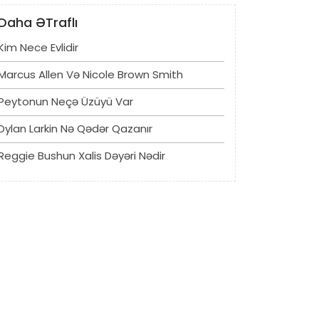
Daha ƏTraflı
Kim Nece Evlidir
Marcus Allen Və Nicole Brown Smith
Peytonun Neçə Üzüyü Var
Dylan Larkin Nə Qədər Qazanır
Reggie Bushun Xalis Dəyəri Nədir