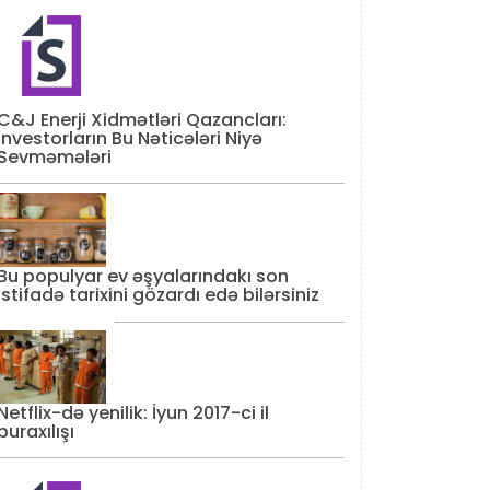
C&J Enerji Xidmətləri Qazancları:
İnvestorların Bu Nəticələri Niyə
Sevməmələri
Bu populyar ev əşyalarındakı son
istifadə tarixini gözardı edə bilərsiniz
Netflix-də yenilik: İyun 2017-ci il
buraxılışı