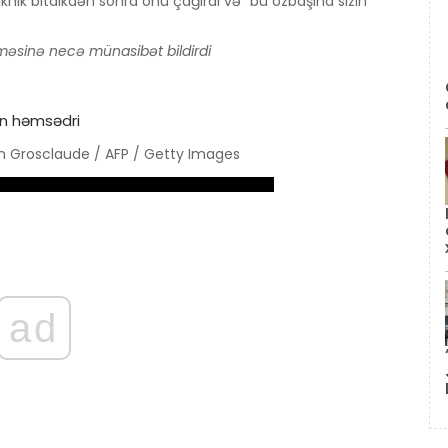
nik bitdikdən sonra onu çağırdı və “bu özbaşına sizin
şməsinə necə münasibət bildirdi
ain Grosclaude / AFP / Getty Images
ad