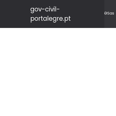
gov-civil-
ƏSas
portalegre.pt