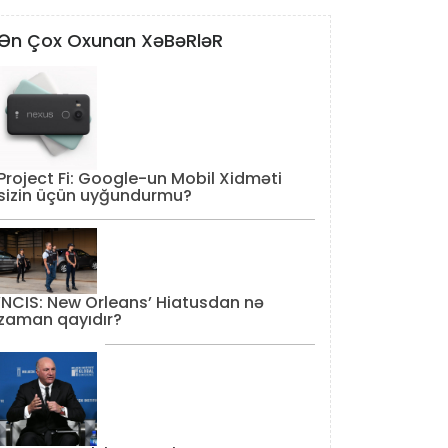
Ən Çox Oxunan XəBəRləR
Project Fi: Google-un Mobil Xidməti
sizin üçün uyğundurmu?
‘NCIS: New Orleans’ Hiatusdan nə
zaman qayıdır?