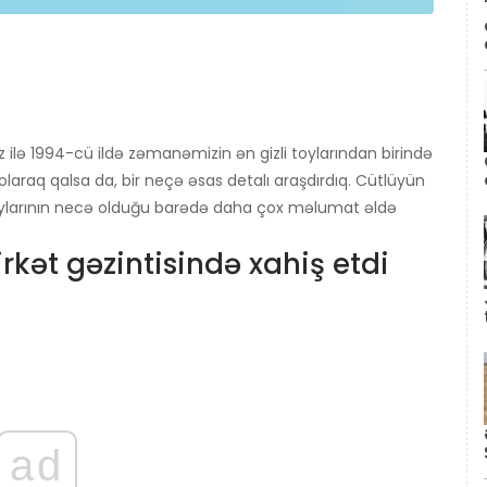
z ilə 1994-cü ildə zəmanəmizin ən gizli toylarından birində
 olaraq qalsa da, bir neçə əsas detalı araşdırdıq. Cütlüyün
 toylarının necə olduğu barədə daha çox məlumat əldə
şirkət gəzintisində xahiş etdi
ad