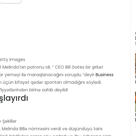
Getty Images
l Melinda'nın patronu idi. “ CEO Bill Gates bir şirkət
ahar yeməyi ilə maraqlanacağını soruşdu ”deyir
Business
nun üçün kifayət qədər spontan olmadığını söylədi.
fiyyətlərindən birinə sahib deyildi
şlayırdı
Şəkillər
, Melinda Billə nömrəsini verdi və düşündüyü tarix