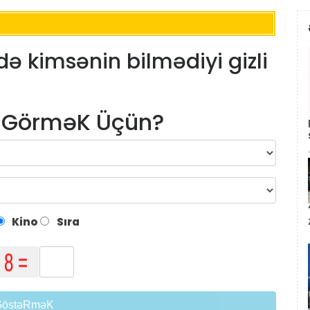
ldə kimsənin bilmədiyi gizli
m GörməK Üçün?
Kino
Sıra
GöstəRməK