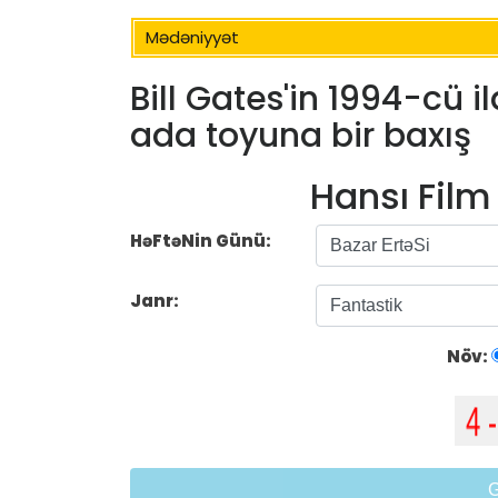
Mədəniyyət
Bill Gates'in 1994-cü i
ada toyuna bir baxış
Hansı Fil
HəFtəNin Günü:
Janr:
Növ: