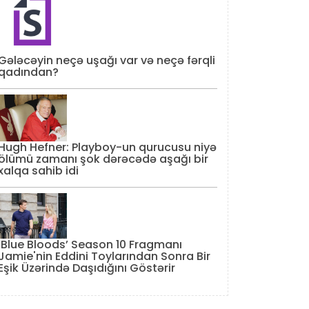
Gələcəyin neçə uşağı var və neçə fərqli
qadından?
Hugh Hefner: Playboy-un qurucusu niyə
ölümü zamanı şok dərəcədə aşağı bir
xalqa sahib idi
‘Blue Bloods’ Season 10 Fragmanı
Jamie'nin Eddini Toylarından Sonra Bir
Eşik Üzərində Daşıdığını Göstərir