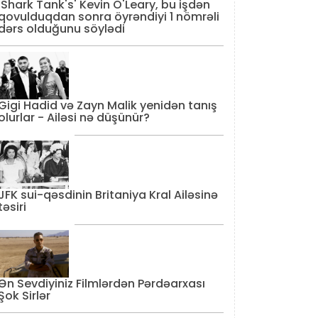
'Shark Tank's' Kevin O'Leary, bu işdən
qovulduqdan sonra öyrəndiyi 1 nömrəli
dərs olduğunu söylədi
Gigi Hadid və Zayn Malik yenidən tanış
olurlar - Ailəsi nə düşünür?
JFK sui-qəsdinin Britaniya Kral Ailəsinə
təsiri
Ən Sevdiyiniz Filmlərdən Pərdəarxası
Şok Sirlər