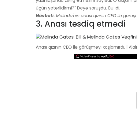
yaxınlaşanda zəng etməsini söylədi. O axşam pik
üçün yetərlidirmi?” Deyə soruşdu. Bu idi.
Növbəti:
Melinda'nın anası qızının CEO ilə görü
3. Anası təsdiq etmədi
Anası qızının CEO ilə görüşməyi xoşlamırdı. | Al