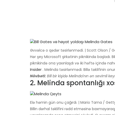
Əvvəlcə o qədər təsirlənmədi. | Scott Olson / 
Hər şey Microsoft şirkətinin piknikində başladı. Bil
piknikində ona yaxınlaşdı və iki həftə içində n
Insider
. Melinda təsirlənmədi. Billə təklifinin o
Növbəti:
Bill bir kişidə Melinda'nın ən sevimli key
2. Melinda spontanlığı xo
Elə həmin gün onu çağırdı. | Mario Tama / Getty 
Billin dərhal təklifini rədd etməsinə baxmayaraq