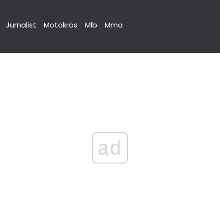
Jurnalist
Motokros
Mlb
Mma
ad