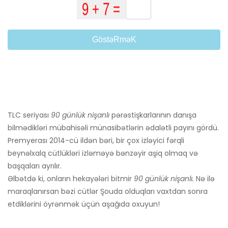
GöstəRməK
TLC seriyası
90 günlük nişanlı
pərəstişkarlarının danışa
bilmədikləri mübahisəli münasibətlərin ədalətli payını gördü.
Premyerası 2014-cü ildən bəri, bir çox izləyici fərqli
beynəlxalq cütlükləri izləməyə bənzəyir aşiq olmaq və
başqaları ayrılır.
Əlbətdə ki, onların hekayələri bitmir
90 günlük nişanlı.
Nə ilə
maraqlanırsan bəzi cütlər Şouda olduqları vaxtdan sonra
etdiklərini öyrənmək üçün aşağıda oxuyun!