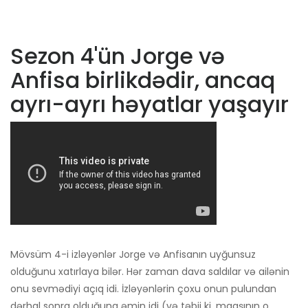
Sezon 4'ün Jorge və
Anfisa birlikdədir, ancaq
ayrı-ayrı həyatlar yaşayır
Mövsüm 4-i izləyənlər Jorge və Anfisanın uyğunsuz
olduğunu xatırlaya bilər. Hər zaman dava saldılar və ailənin
onu sevmədiyi açıq idi. İzləyənlərin çoxu onun pulundan
dərhal sonra olduğuna əmin idi (və təbii ki, maaşının o