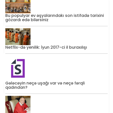
Bu populyar ev əşyalarındakı son istifadə tarixini
gözardı edə bilərsiniz
Netflix-də yenilik: İyun 2017-ci il buraxılışı
Gələcəyin neçə uşağı var və neçə fərqli
qadından?