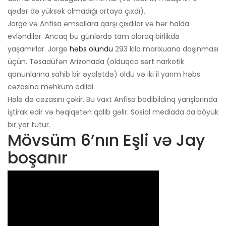
qədər də yüksək olmadığı ortaya çıxdı).
Jorge və Anfisa əmsallara qarşı çıxdılar və hər halda
evləndilər. Ancaq bu günlərdə tam olaraq birlikdə
yaşamırlar. Jorge
həbs olundu
293 kilo marixuana daşınması
üçün. Təsadüfən Arizonada (olduqca sərt narkotik
qanunlarına sahib bir əyalətdə) oldu və iki il yarım həbs
cəzasına məhkum edildi.
Hələ də cəzasını çəkir. Bu vaxt Anfisa bodibildinq yarışlarında
iştirak edir və həqiqətən qalib gəlir. Sosial mediada da böyük
bir yer tutur.
Mövsüm 6’nın Eşli və Jay
boşanır