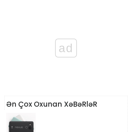
ad
Ən Çox Oxunan XəBəRləR