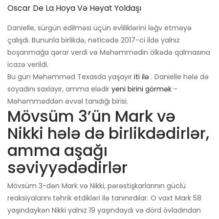
Oscar De La Hoya Və Həyat Yoldaşı
Danielle, sürgün edilməsi üçün evliliklərini ləğv etməyə
çalışdı. Bununla birlikdə, nəticədə 2017-ci ildə yalnız
boşanmağa qərar verdi və Məhəmmədin ölkədə qalmasına
icazə verildi.
Bu gün Məhəmməd Texasda yaşayır
iti ilə
. Danielle hələ də
soyadını saxlayır, amma elədir
yeni birini görmək
-
Məhəmməddən əvvəl tanıdığı birisi.
Mövsüm 3’ün Mark və
Nikki hələ də birlikdədirlər,
amma aşağı
səviyyədədirlər
Mövsüm 3-dən Mark və Nikki, pərəstişkarlarının güclü
reaksiyalarını təhrik etdikləri ilə tanınırdılar. O vaxt Mark 58
yaşındaykən Nikki yalnız 19 yaşındaydı və dörd övladından