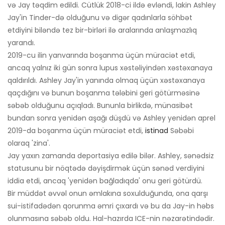
və Jay təqdim edildi. Cütlük 2018-ci ildə evləndi, lakin Ashley
Jay'in Tinder-də olduğunu və digər qadınlarla söhbət
etdiyini biləndə tez bir-birləri ilə aralarında anlaşmazlıq
yarandı.
2019-cu ilin yanvarında boşanma üçün müraciət etdi,
ancaq yalnız iki gün sonra lupus xəstəliyindən xəstəxanaya
qaldırıldı. Ashley Jay'in yanında olmaq üçün xəstəxanaya
qaçdığını və bunun boşanma tələbini geri götürməsinə
səbəb olduğunu açıqladı. Bununla birlikdə, münasibət
bundan sonra yenidən aşağı düşdü və Ashley yenidən aprel
2019-da boşanma üçün müraciət etdi,
istinad
Səbəbi
olaraq 'zina'.
Jay yaxın zamanda deportasiya edilə bilər. Ashley, sənədsiz
statusunu bir nöqtədə dəyişdirmək üçün sənəd verdiyini
iddia etdi, ancaq 'yenidən bağladıqda' onu geri götürdü.
Bir müddət əvvəl onun əmlakına soxulduğunda, ona qarşı
sui-istifadədən qorunma əmri çıxardı və bu da Jay-in həbs
olunmasına səbəb oldu. Hal-hazırda ICE-nin nəzarətindədir.