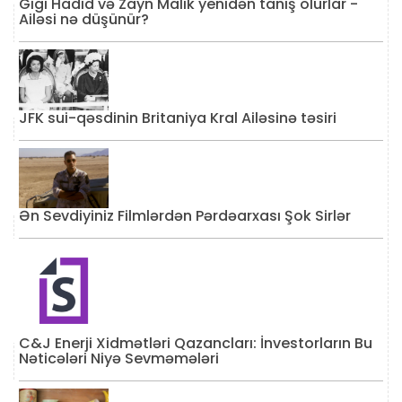
Gigi Hadid və Zayn Malik yenidən tanış olurlar -
Ailəsi nə düşünür?
JFK sui-qəsdinin Britaniya Kral Ailəsinə təsiri
Ən Sevdiyiniz Filmlərdən Pərdəarxası Şok Sirlər
C&J Enerji Xidmətləri Qazancları: İnvestorların Bu
Nəticələri Niyə Sevməmələri