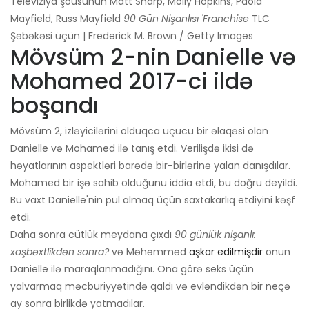
Televiziya şousunun Matt Sharp, Molly Hopkins, Paola
Mayfield, Russ Mayfield
90 Gün Nişanlısı 'Franchise
TLC
Şəbəkəsi üçün | Frederick M. Brown / Getty Images
Mövsüm 2-nin Danielle və
Mohamed 2017-ci ildə
boşandı
Mövsüm 2, izləyicilərini olduqca uçucu bir əlaqəsi olan
Danielle və Mohamed ilə tanış etdi. Verilişdə ikisi də
həyatlarının aspektləri barədə bir-birlərinə yalan danışdılar.
Mohamed bir işə sahib olduğunu iddia etdi, bu doğru deyildi.
Bu vaxt Danielle'nin pul almaq üçün saxtakarlıq etdiyini kəşf
etdi.
Daha sonra cütlük meydana çıxdı
90 günlük nişanlı:
xoşbəxtlikdən sonra?
və Məhəmməd
aşkar edilmişdir
onun
Danielle ilə maraqlanmadığını. Ona görə seks üçün
yalvarmaq məcburiyyətində qaldı və evləndikdən bir neçə
ay sonra birlikdə yatmadılar.