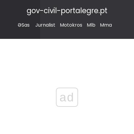
gov-civil-portalegre.pt
ƏSas
Jurnalist
Motokros
Mlb
Mma
ad