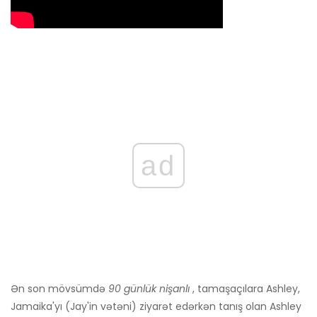
ad
Ən son mövsümdə
90 günlük nişanlı
, tamaşaçılara Ashley,
Jamaika'yı (Jay'in vətəni) ziyarət edərkən tanış olan Ashley