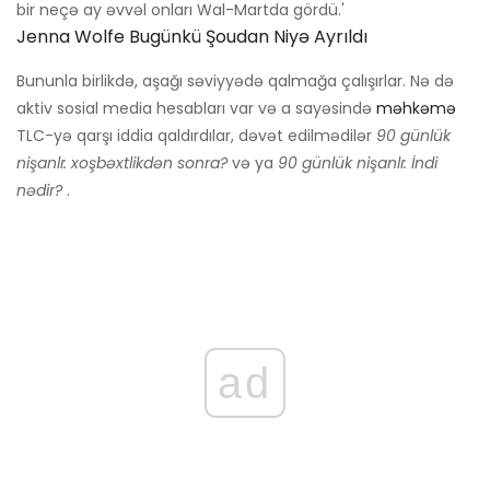
bir neçə ay əvvəl onları Wal-Martda gördü.'
Jenna Wolfe Bugünkü Şoudan Niyə Ayrıldı
Bununla birlikdə, aşağı səviyyədə qalmağa çalışırlar. Nə də
aktiv sosial media hesabları var və a sayəsində
məhkəmə
TLC-yə qarşı iddia qaldırdılar, dəvət edilmədilər
90 günlük
nişanlı: xoşbəxtlikdən sonra?
və ya
90 günlük nişanlı: İndi
nədir?
.
ad