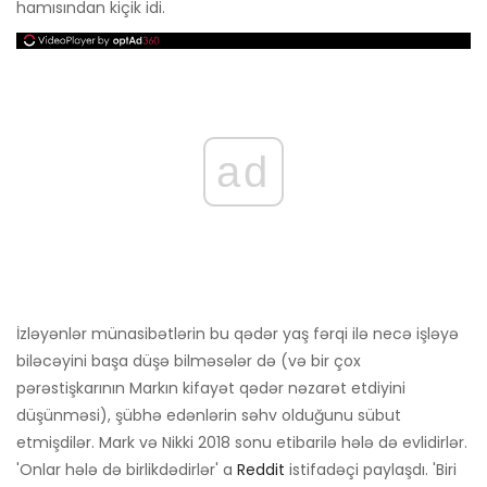
hamısından kiçik idi.
ad
İzləyənlər münasibətlərin bu qədər yaş fərqi ilə necə işləyə
biləcəyini başa düşə bilməsələr də (və bir çox
pərəstişkarının Markın kifayət qədər nəzarət etdiyini
düşünməsi), şübhə edənlərin səhv olduğunu sübut
etmişdilər. Mark və Nikki 2018 sonu etibarilə hələ də evlidirlər.
'Onlar hələ də birlikdədirlər' a
Reddit
istifadəçi paylaşdı. 'Biri