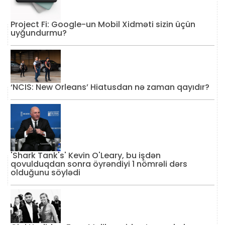
Project Fi: Google-un Mobil Xidməti sizin üçün
uyğundurmu?
‘NCIS: New Orleans’ Hiatusdan nə zaman qayıdır?
'Shark Tank's' Kevin O'Leary, bu işdən
qovulduqdan sonra öyrəndiyi 1 nömrəli dərs
olduğunu söylədi