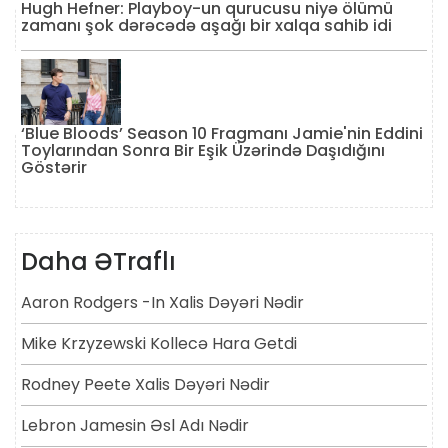
Hugh Hefner: Playboy-un qurucusu niyə ölümü
zamanı şok dərəcədə aşağı bir xalqa sahib idi
‘Blue Bloods’ Season 10 Fragmanı Jamie'nin Eddini
Toylarından Sonra Bir Eşik Üzərində Daşıdığını
Göstərir
Daha ƏTraflı
Aaron Rodgers -in Xalis Dəyəri Nədir
Mike Krzyzewski Kollecə Hara Getdi
Rodney Peete Xalis Dəyəri Nədir
Lebron Jamesin Əsl Adı Nədir