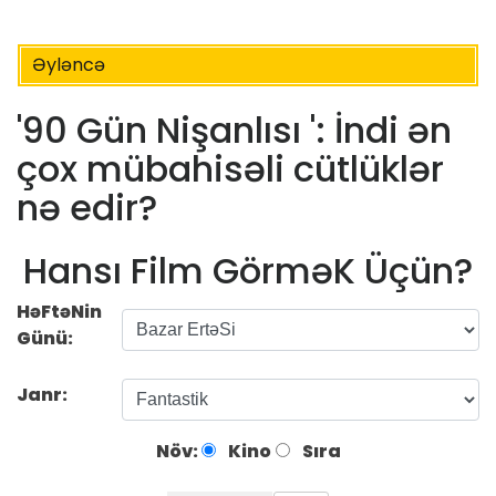
Əyləncə
'90 Gün Nişanlısı ': İndi ən
çox mübahisəli cütlüklər
nə edir?
Hansı Film GörməK Üçün?
HəFtəNin
Günü:
Janr:
Növ:
Kino
Sıra