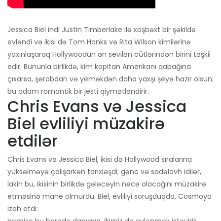
Jessica Biel indi Justin Timberlake ilə xoşbəxt bir şəkildə
evləndi və ikisi də Tom Hanks və Rita Wilson kimilərinə
yaxınlaşaraq Hollywoodun ən sevilən cütlərindən birini təşkil
edir. Bununla birlikdə, kim kapitan Amerikanı qabağına
çıxarsa, şərabdan və yeməkdən daha yaxşı şeyə hazır olsun;
bu adam romantik bir jesti qiymətləndirir.
Chris Evans və Jessica
Biel evliliyi müzakirə
etdilər
Chris Evans və Jessica Biel, ikisi də Hollywood sıralarına
yüksəlməyə çalışarkən tarixləşdi; gənc və sadəlövh idilər,
lakin bu, ikisinin birlikdə gələcəyin necə olacağını müzakirə
etməsinə mane olmurdu. Biel, evliliyi soruşduqda, Cosmoya
izah etdi: