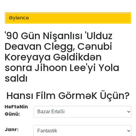
Əyləncə
'90 Gün Nişanlısı 'Ulduz
Deavan Clegg, Cənubi
Koreyaya Gəldikdən
sonra Jihoon Lee'yi Yola
saldı
Hansı Film GörməK Üçün?
HəFtəNin
Günü:
Janr: