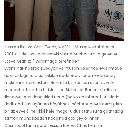
Jessica Biel və Chris Evans, My VH-1 Musiqi Mükafatlarına
2001-ci ildə Los Ancelesdəki Shrine Auditorium-a gələnlər |
Steve Granitz / WireImage tərəfindən
Evans hal-hazırda subaydır və müsahibələrində evlənməyə
hazır olduğunu açıq şəkildə ifadə etdiyi üçün yerləşəcəyi
mükəmməl qızı axtarır. Bununla birlikdə, ən uzun əvvəlki
münasibətlərindən biri Jessica Biel ilə idi. Bununla birlikdə,
illər əvvəl geri döndükləri üçün (bəlkə də internet ünlülərin
dedi-qoduları üçün ən böyük söz-söhbətə çevrilməmişdən
bir az əvvəl), hər ikisi hələ mega-ulduz statusuna çatmadığı
zaman münasibətləri haqqında çox şey bilinmir.
Cosmopolitan'a görə Jessica Biel və Chris Evans'ın