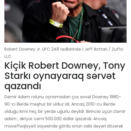
Robert Downey Jr. UFC 248 tədbirində | Jeff Bottari / Zuffa
LLC
Kiçik Robert Downey, Tony
Starkı oynayaraq sərvət
qazandı
Dəmir Adam rolunu oynamadan çox əvvəl Downey 1980-
90-cı illərdə məşhur bir ulduz idi. Ancaq 2010-cu illərdə
olduğu kimi heç bir yerdə uğurlu deyildi. Birincisi üçün
Dəmir
adam
, aktyor cəmi 500.000 dollar qazandı. Ancaq
müvəffəqiyyəti sayəsində gördü onun xalis dəyəri dözərək