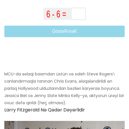
GöstəRməK
MCU-da əxlaqi baxımdan üstün və saleh Steve Rogers'ı
canlandırmaqla tanınan Chris Evans, əlaqələndirildi ən
parlaq Hollywood ulduzlarından bəziləri karyerası boyunca.
Jessica Biel və Jenny Slate Minka Kelly-yə, aktyorun ürəyi bir
ovuc dəfə qırıldı (heç olmasa).
Larry Fitzgerald Nə Qədər Dəyərlidir