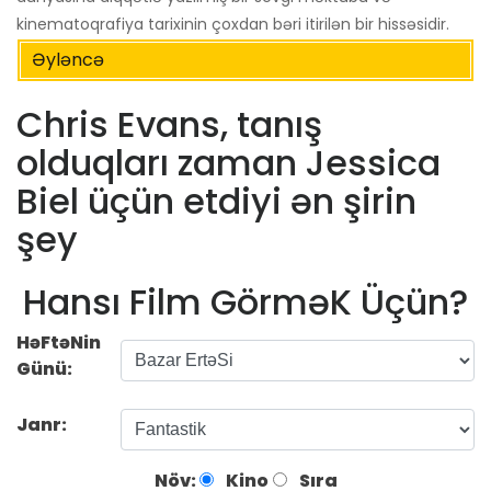
kinematoqrafiya tarixinin çoxdan bəri itirilən bir hissəsidir.
Əyləncə
Chris Evans, tanış
olduqları zaman Jessica
Biel üçün etdiyi ən şirin
şey
Hansı Film GörməK Üçün?
HəFtəNin
Günü:
Janr:
Növ:
Kino
Sıra