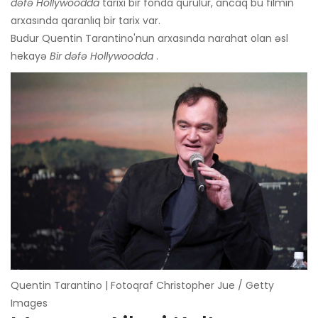
dəfə Hollywoodda
tarixi bir fonda qurulur, ancaq bu filmin
arxasında qaranlıq bir tarix var.
Budur Quentin Tarantino'nun arxasında narahat olan əsl
hekayə
Bir dəfə Hollywoodda
.
Quentin Tarantino | Fotoqraf Christopher Jue / Getty
Images