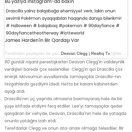
Bu yazıya Instagram-da baxın
Drascilla yalnız balqabağa əhəmiyyət verir, lakin onun
sevimli Pokémon ayaqqabıları haqqında danışa bilərikmi!
# Halloween # balqabaq #pokemon # 90dayfiance #
90dayfiancetheotherway #lotteworld
James Harden'in Bir Qardaşı Var
Tərəfindən paylaşılan bir yazı
Deavan Clegg | Reallıq Tv
(@deavanclegg) 21 sentyabr 2019-cu il, saat 21: 32-də PDT
90 günlük nişanlı
pərəstişkarları Deavan Clegg'in valideynlik
vərdişləri barədə çox səsləndilər. Clegg'in qızı Drascilla çox
enerjili. Mövsümün əvvəllərində tamaşaçılar Drascilla-nın
tezgahlarda gəzdiyini izlədi. Hətta bir kasanı kabinetdən
aşağı atdı.
Drascilla'nın üç yaşında olmasına baxmayaraq hələ də bir
şüşə istifadə etdiyini fərq etdilər. Lee’yi tamaşaçılar qədər
qarışdıran bir vəhydə, Deavan, Drascilla'nın hələ də yataqda
onunla yatdığını izah etdi.
Tərəfdarlar Clegg və onun ata-anası olmağa tələsdilər. Bir