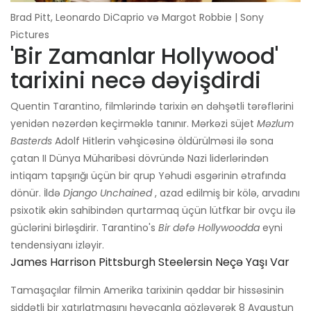
Brad Pitt, Leonardo DiCaprio və Margot Robbie | Sony
Pictures
'Bir Zamanlar Hollywood'
tarixini necə dəyişdirdi
Quentin Tarantino, filmlərində tarixin ən dəhşətli tərəflərini
yenidən nəzərdən keçirməklə tanınır. Mərkəzi süjet
Məzlum
Basterds
Adolf Hitlerin vəhşicəsinə öldürülməsi ilə sona
çatan II Dünya Müharibəsi dövründə Nazi liderlərindən
intiqam tapşırığı üçün bir qrup Yəhudi əsgərinin ətrafında
dönür. İldə
Django Unchained
, azad edilmiş bir kölə, arvadını
psixotik əkin sahibindən qurtarmaq üçün lütfkar bir ovçu ilə
güclərini birləşdirir. Tarantino's
Bir dəfə Hollywoodda
eyni
tendensiyanı izləyir.
James Harrison Pittsburgh Steelersin Neçə Yaşı Var
Tamaşaçılar filmin Amerika tarixinin qəddar bir hissəsinin
şiddətli bir xatırlatmasını həyəcanla gözləyərək 8 Avqustun