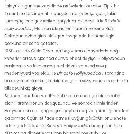
taleyüklü gününə keçidində nəfəslərini kəsdilər. Tipik bir
Tarantino tərzində film qarşıdurma ilə başa çatır, lakin
tamaşaçıların gözlənilən qarşıdurması deyil. İldə
Bir dəfə
Hollywoodda
, Manson izləyiciləri Tate’in əvəzinə Rick
Daltonun evinə girib olduqca fövqəladə bir ardıcıllıqla
qorxunc bir sona çatdılar
.
1969-cu ildə Cielo Drive-da baş verən cinayətlərlə bağlı
xəbərlər ortaya çıxanda dünya əbədi dəyişdi. Hollywoodun
paslanmış və ləkələnmiş qızıl dövrü və azad sevgi
mədəniyyəti yox oldu. İlə
Bir dəfə Hollywoodda
, Tarantino
bu dövrü canlandırır, tarixin acı şirin reviziyasında nələrin ola
biləcəyini açıqlayır.
Sadəcə sənətinə və film çəkmə tarixinə aşiq bir sənətçi
olan Tarantinonun doqquzuncu və sonrakı filmlərindən
Hollywoodun qızıl çağını geri qaytarmaq və qaranlığı aradan
qaldırmaq üçün istifadə etməsi uyğun görünür. onu əhatə
edən şiddətli kəfən.
Bir dəfə Hollywoodda
həqiqətən film
dünyasına diqqətlə yazılmış bir sevgi məktubu və