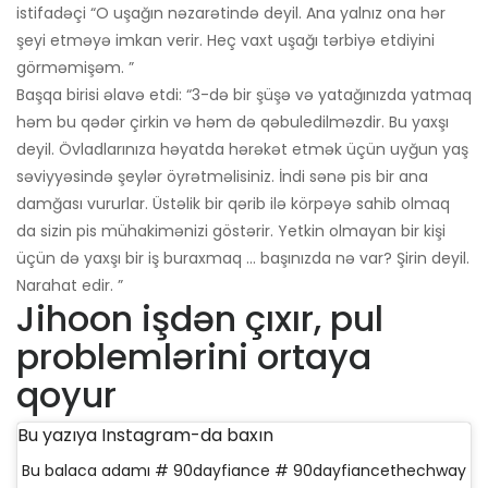
istifadəçi “O uşağın nəzarətində deyil. Ana yalnız ona hər
şeyi etməyə imkan verir. Heç vaxt uşağı tərbiyə etdiyini
görməmişəm. ”
Başqa birisi əlavə etdi: “3-də bir şüşə və yatağınızda yatmaq
həm bu qədər çirkin və həm də qəbuledilməzdir. Bu yaxşı
deyil. Övladlarınıza həyatda hərəkət etmək üçün uyğun yaş
səviyyəsində şeylər öyrətməlisiniz. İndi sənə pis bir ana
damğası vururlar. Üstəlik bir qərib ilə körpəyə sahib olmaq
da sizin pis mühakimənizi göstərir. Yetkin olmayan bir kişi
üçün də yaxşı bir iş buraxmaq ... başınızda nə var? Şirin deyil.
Narahat edir. ”
Jihoon işdən çıxır, pul
problemlərini ortaya
qoyur
Bu yazıya Instagram-da baxın
Bu balaca adamı # 90dayfiance # 90dayfiancethechway