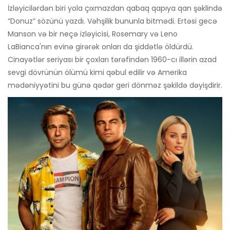
İzləyicilərdən biri yola çıxmazdan qabaq qapıya qan şəklində
“Donuz” sözünü yazdı. Vəhşilik bununla bitmədi. Ertəsi gecə
Manson və bir neçə izləyicisi, Rosemary və Leno
LaBianca'nın evinə girərək onları da şiddətlə öldürdü.
Cinayətlər seriyası bir çoxları tərəfindən 1960-cı illərin azad
sevgi dövrünün ölümü kimi qəbul edilir və Amerika
mədəniyyətini bu günə qədər geri dönməz şəkildə dəyişdirir.