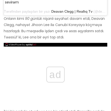
sevirəm
Tərəfindən paylaşılan bir yazı
Deavan Clegg | Reallıq Tv
(@deavanclegg) 6 sentyabr 2019-cu il tarixində saat 4: 46-da PDT
Onların kimi
90 günlük nişanlı
səyahət davam etdi, Deavan
Clegg, nəhayət Jihoon Lee ilə Cənubi Koreyaya köçməyə
hazırlaşdı. Bu məqsədlə işdən çıxdı və əsas əşyalarını satdı.
Təəssüf ki, Lee ona bir əyri top atdı.
ad