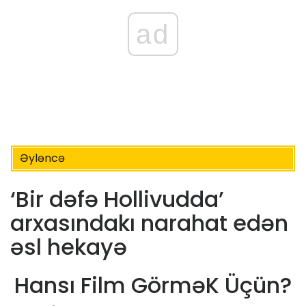
ad
Əyləncə
‘Bir dəfə Hollivudda’
arxasındakı narahat edən
əsl hekayə
Hansı Film GörməK Üçün?