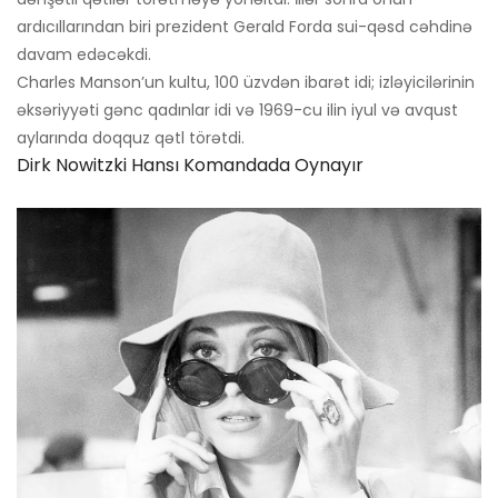
ardıcıllarından biri prezident Gerald Forda sui-qəsd cəhdinə
davam edəcəkdi.
Charles Manson’un kultu, 100 üzvdən ibarət idi; izləyicilərinin
əksəriyyəti gənc qadınlar idi və 1969-cu ilin iyul və avqust
aylarında doqquz qətl törətdi.
Dirk Nowitzki Hansı Komandada Oynayır