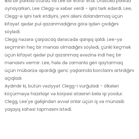
İkisi bir parkda oturdu və Lee bir etiraf etdi. Drascilla parkda
oynayarkən, Lee Clegg-ə xəbər verdi - işini tərk edərdi. Lee,
Clegg-ə işini tərk etdiyini, yeni ailəni dolandırmaq üçün
kifayət qədər pul qazanmadığına görə işdən çıxdığını
söylədi.
Clegg nəzərə çarpacaq dərəcədə qarışıq qaldı. Lee-yə
seçiminin heç bir mənası olmadığını söylədi, çünki keçmək
üçün kifayət qədər pul qazanmaq əvəzinə indi heç bir
mənasını vermir. Lee, hələ də zamanla geri qaytarmaq
üçün mübarizə apardığı gənc yaşlarında borclarını artırdığını
açıqladı.
Aydındır ki, bütün vəziyyət Clegg-i vurğuladı - ölkələri
köçürməyə hazırlaşır və körpəsi atasının belə işi yoxdur.
Clegg, Lee'ye gəlişindən əvvəl onlar üçün iş və münasib
yaşayış sahəsi tapmasını istədi.