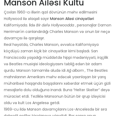
Manson Ailəsi Kultu
Çoxları 1960-cı illərin qızıl dövrünün məhv edilməsini
Hollywood ilə əlaqəli sayır
Manson Ailəsi cinayətləri
Kaliforniyada. İldə
Bir dəfə Hollywoodda
, personajlar Damon
Herriman'ın canlandırdığı Charles Manson və onun bir neçə
davamçısı ilə qarşılaşır.
Real həyatda, Charles Manson, əvvəlcə Kaliforniyaya
köçdüyü zaman kiçik bir cinayətkar kimi başladı. San
Franciscoda yaşadığı müddətdə hippi mədəniyyəti, irqçilik
və Beatles musiqisi ideologiyasını təbliğ edən bir adam
qurdu. Manson tamamilə aludə idi
Ağ albom
, The Beatles
mahnılarının Amerikanı məhv edəcək yaxınlaşan bir yarış
müharibəsi haqqında başqalarını xəbərdar etmək üçün gizli
mesajlarla dolu olduğuna inandı. Buna “Helter Skelter” deyə
müraciət etdi. Tezliklə Mansonun bütün bir qrup izləyicisi
oldu və kult Los Angelesə getdi.
1969-cu ildə Manson davamçılarını Los-Ancelesdə bir sıra
dəhşətli qətllər törətməyə yönəltdi. İllər sonra onun