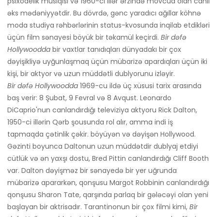
psixodelik musiqisi və 1960-cı illər ərzində mövcud olan canlı
əks mədəniyyətdir. Bu dövrdə, gənc yaradıcı ağıllar köhnə
moda studiya rəhbərlərinin status-kvosunda inqilab etdikləri
üçün film sənayesi böyük bir təkamül keçirdi.
Bir dəfə
Hollywoodda
bir vaxtlar tanıdıqları dünyadakı bir çox
dəyişikliyə uyğunlaşmaq üçün mübarizə apardıqları üçün iki
kişi, bir aktyor və uzun müddətli dublyorunu izləyir.
Bir dəfə Hollywoodda
1969-cu ildə üç xüsusi tarix arasında
baş verir: 8 Şubat, 9 Fevral və 8 Avqust. Leonardo
DiCaprio'nun canlandırdığı televiziya aktyoru Rick Dalton,
1950-ci illərin Qərb şousunda rol alır, amma indi iş
tapmaqda çətinlik çəkir. böyüyən və dəyişən Hollywood.
Gəzinti boyunca Daltonun uzun müddətdir dublyaj etdiyi
cütlük və ən yaxşı dostu, Bred Pittin canlandırdığı Cliff Booth
var. Dalton dəyişməz bir sənayedə bir yer uğrunda
mübarizə apararkən, qonşusu Margot Robbinin canlandırdığı
qonşusu Sharon Tate, qarşında parlaq bir gələcəyi olan yeni
başlayan bir aktrisadır. Tarantinonun bir çox filmi kimi,
Bir