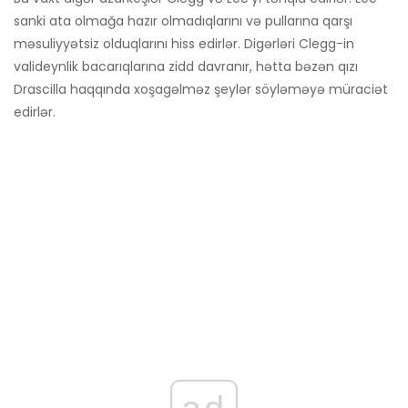
sanki ata olmağa hazır olmadıqlarını və pullarına qarşı
məsuliyyətsiz olduqlarını hiss edirlər. Digərləri Clegg-in
valideynlik bacarıqlarına zidd davranır, hətta bəzən qızı
Drascilla haqqında xoşagəlməz şeylər söyləməyə müraciət
edirlər.