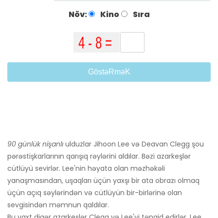
Növ:
Kino
Sıra
GöstəRməK
90 günlük nişanlı
ulduzlar Jihoon Lee və Deavan Clegg şou
pərəstişkarlarının qarışıq rəylərini aldılar. Bəzi azarkeşlər
cütlüyü sevirlər. Lee'nin həyata olan məzhəkəli
yanaşmasından, uşaqları üçün yaxşı bir ata obrazı olmaq
üçün açıq səylərindən və cütlüyün bir-birlərinə olan
sevgisindən məmnun qaldılar.
Bu vaxt digər azarkeşlər Clegg və Lee'yi tənqid edirlər. Lee