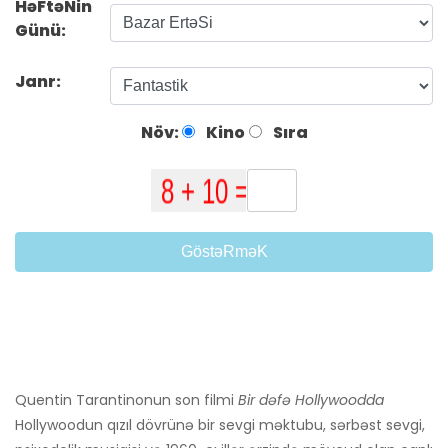
HəFtəNin
Günü:
Janr:
Növ:
Kino
Sıra
GöstəRməK
Quentin Tarantinonun son filmi
Bir dəfə Hollywoodda
Hollywoodun qızıl dövrünə bir sevgi məktubu, sərbəst sevgi,