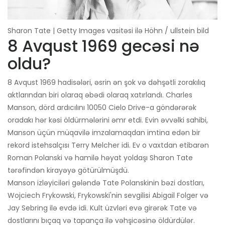
Sharon Tate | Getty Images vasitəsi ilə Höhn / ullstein bild
8 Avqust 1969 gecəsi nə
oldu?
8 Avqust 1969 hadisələri, əsrin ən şok və dəhşətli zorakılıq
aktlarından biri olaraq əbədi olaraq xatırlandı. Charles
Manson, dörd ardıcılını 10050 Cielo Drive-a göndərərək
oradakı hər kəsi öldürmələrini əmr etdi. Evin əvvəlki sahibi,
Manson üçün müqavilə imzalamaqdan imtina edən bir
rekord istehsalçısı Terry Melcher idi. Ev o vaxtdan etibarən
Roman Polanski və hamilə həyat yoldaşı Sharon Tate
tərəfindən kirayəyə götürülmüşdü.
Manson izləyiciləri gələndə Tate Polanskinin bəzi dostları,
Wojciech Frykowski, Frykowski'nin sevgilisi Abigail Folger və
Jay Sebring ilə evdə idi. Kult üzvləri evə girərək Tate və
dostlarını bıçaq və tapança ilə vəhşicəsinə öldürdülər.