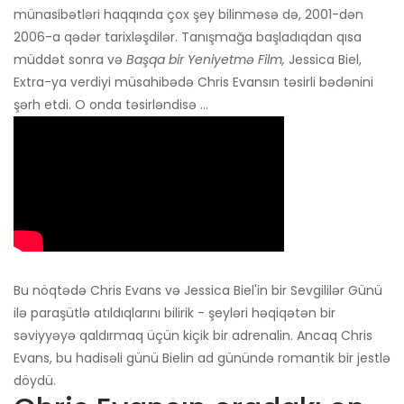
münasibətləri haqqında çox şey bilinməsə də, 2001-dən
2006-a qədər tarixləşdilər. Tanışmağa başladıqdan qısa
müddət sonra və
Başqa bir Yeniyetmə Film,
Jessica Biel,
Extra-ya verdiyi müsahibədə Chris Evansın təsirli bədənini
şərh etdi. O onda təsirləndisə ...
Bu nöqtədə Chris Evans və Jessica Biel'in bir Sevgililər Günü
ilə paraşütlə atıldıqlarını bilirik - şeyləri həqiqətən bir
səviyyəyə qaldırmaq üçün kiçik bir adrenalin. Ancaq Chris
Evans, bu hadisəli günü Bielin ad günündə romantik bir jestlə
döydü.