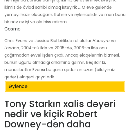
Həmişə bu barədə danışırıq. İkimiz də evlənmək istəyirik,
ikimiz də övlad sahibi olmaq istəyirik ... O evə gələndə
yeməyi hazır olacağam. Köhnə və əyləncəlidir və mən bunu
bir növ ev işi və əla hiss edirəm.
Cosmo
Chris Evans və Jessica Biel birlikdə rol aldılar
Hüceyrə
və
London,
2004-cü ildə və 2005-də, 2006-cı ildə onu
çağırmadan əvvəl işdən çıxdı. Ancaq əlaqələrinin bitməsi,
bunun uğurlu olmadığı anlamına gəlmir. Beş ildir ki,
münasibətlər Evansı bu günə qədər ən uzun (bildiyimiz
qədər) əlaqəni qeyd edir.
Əyləncə
Tony Starkın xalis dəyəri
nədir və kiçik Robert
Downey-dən daha