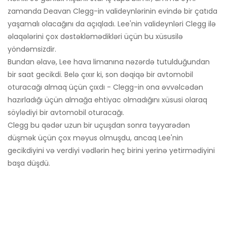
zamanda Deavan Clegg-in valideynlərinin evində bir çatıda
yaşamalı olacağını da açıqladı. Lee'nin valideynləri Clegg ilə
əlaqələrini çox dəstəkləmədikləri üçün bu xüsusilə
yöndəmsizdir.
Bundan əlavə, Lee hava limanına nəzərdə tutulduğundan
bir saat gecikdi. Belə çıxır ki, son dəqiqə bir avtomobil
oturacağı almaq üçün çıxdı - Clegg-in ona əvvəlcədən
hazırladığı üçün almağa ehtiyac olmadığını xüsusi olaraq
söylədiyi bir avtomobil oturacağı.
Clegg bu qədər uzun bir uçuşdan sonra təyyarədən
düşmək üçün çox məyus olmuşdu, ancaq Lee'nin
gecikdiyini və verdiyi vədlərin heç birini yerinə yetirmədiyini
başa düşdü.