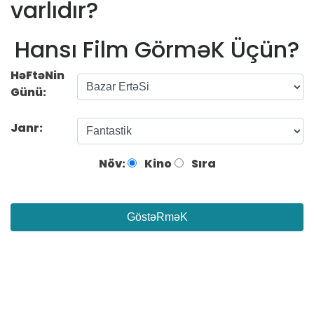
varlıdır?
Hansı Film GörməK Üçün?
HəFtəNin
Günü:
Janr:
Növ:
Kino
Sıra
GöstəRməK