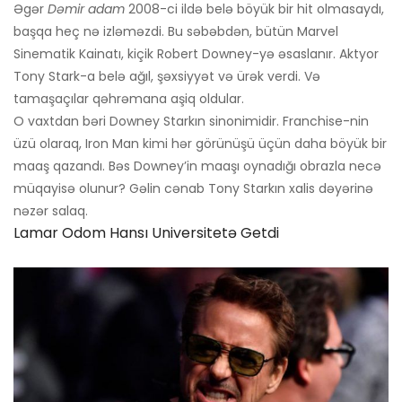
Əgər
Dəmir adam
2008-ci ildə belə böyük bir hit olmasaydı,
başqa heç nə izləməzdi. Bu səbəbdən, bütün Marvel
Sinematik Kainatı, kiçik Robert Downey-yə əsaslanır. Aktyor
Tony Stark-a belə ağıl, şəxsiyyət və ürək verdi. Və
tamaşaçılar qəhrəmana aşiq oldular.
O vaxtdan bəri Downey Starkın sinonimidir. Franchise-nin
üzü olaraq, Iron Man kimi hər görünüşü üçün daha böyük bir
maaş qazandı. Bəs Downey’in maaşı oynadığı obrazla necə
müqayisə olunur? Gəlin cənab Tony Starkın xalis dəyərinə
nəzər salaq.
Lamar Odom Hansı Universitetə ​​getdi