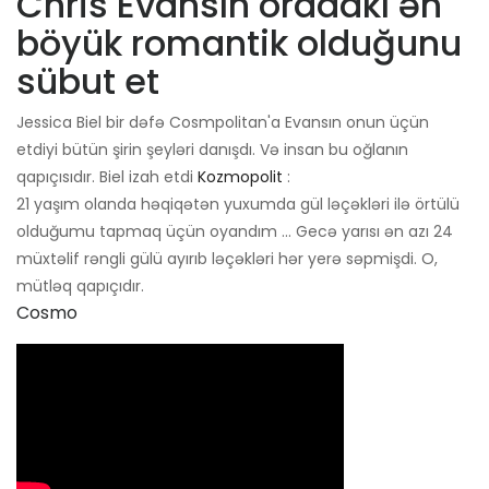
Chris Evansın oradakı ən
böyük romantik olduğunu
sübut et
Jessica Biel bir dəfə Cosmpolitan'a Evansın onun üçün
etdiyi bütün şirin şeyləri danışdı. Və insan bu oğlanın
qapıçısıdır. Biel izah etdi
Kozmopolit
:
21 yaşım olanda həqiqətən yuxumda gül ləçəkləri ilə örtülü
olduğumu tapmaq üçün oyandım ... Gecə yarısı ən azı 24
müxtəlif rəngli gülü ayırıb ləçəkləri hər yerə səpmişdi. O,
mütləq qapıçıdır.
Cosmo