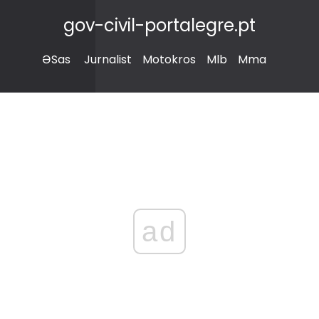
gov-civil-portalegre.pt
ƏSas
Jurnalist
Motokros
Mlb
Mma
ad