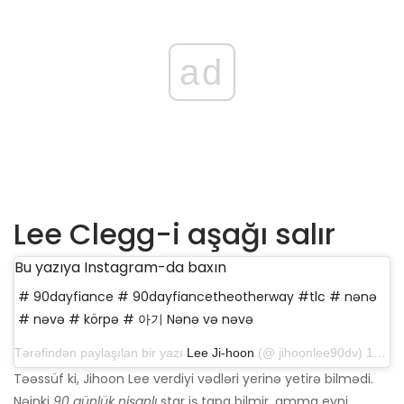
ad
Lee Clegg-i aşağı salır
Bu yazıya Instagram-da baxın
# 90dayfiance # 90dayfiancetheotherway #tlc # nənə
# nəvə # körpə # 아기 Nənə və nəvə
Tərəfindən paylaşılan bir yazı
Lee Ji-hoon
(@ jihoonlee90dv) 16 sentyabr 2019-cu il, saat 17: 48-də PDT
Təəssüf ki, Jihoon Lee verdiyi vədləri yerinə yetirə bilmədi.
Nəinki
90 günlük nişanlı
star iş tapa bilmir, amma eyni