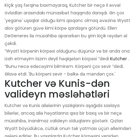
Kiçik yaş fərqinə baxmayaraq, Kutcher bir neçə il əvvəl
övladları arasındakı münasibət haqqında danışdı. Ən çox
'yeganə' uşaqlar olduğu kimi qısqanc olmaq əvəzinə Wyatt
alov götürən güvə kimi körpə qardaşını götürdü. Ellen
DeGeneres ilə müsahibə apararkən bu şirin kiçik rəydən əl
çəkdi.
“Wyatt körpənin körpəsi olduğunu düşünür və bir anda ona
izah etməyim lazım deyil
həqiqətən
körpəsi ”dedi
Kutcher
.
“Bunu necə edəcəyimi bilmirəm. Körpəni çox sevir ”dedi.
Əlavə etdi: 'Bu körpəni sevir - bəlkə də məndən çox.'
Kutcher və Kunis-dən
valideyn məsləhətləri
Kutcher və Kunis ailələrinin yazılışlarını aşağıda saxlaya
bilərlər, ancaq ailə həyatlarına qısa bir baxış və bir neçə
müsahibə, inanılmaz valideyn olduqlarını göstərir. Qızları
Wyatt böyüdükcə, cütlük onun tək yatması üçün əllərindən
gələni edirlər. Bu yaxınlarda Kutcher körpəsini yenidən