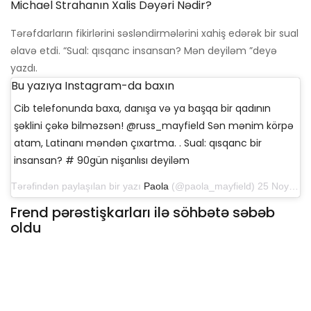
Michael Strahanın Xalis Dəyəri Nədir?
Tərəfdarların fikirlərini səsləndirmələrini xahiş edərək bir sual
əlavə etdi. “Sual: qısqanc insansan? Mən deyiləm ”deyə
yazdı.
Bu yazıya Instagram-da baxın
Cib telefonunda baxa, danışa və ya başqa bir qadının
şəklini çəkə bilməzsən! @russ_mayfield Sən mənim körpə
atam, Latinanı məndən çıxartma. . Sual: qısqanc bir
insansan? # 90gün nişanlısı deyiləm
Tərəfindən paylaşılan bir yazı
Paola
(@paola_mayfield) 25 Noyabr 2019 tarixində PST 8: 07-də
Frend pərəstişkarları ilə söhbətə səbəb
oldu