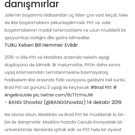
danışmırlar
Jolie'nin boşanma iddiasından üç ildən çox vaxt keçdi, hələ
də ikisi boşanmalarını yekunlaşdırmadı. Pitt və Jolie
boşanmalarının maddi təfərrüatlarını və uzun müddətli bir
qəyyumluq razılığını dilə gətirə bilmədilər.
Tülkü Xəbəri Bill Hemmer Evlidir
2016-cı ildə Pitt və Maddoks arasında nələrin aşağı
düşdüyünü də bilmirik. İlk məlumatlar, Pittin daha sonra
uşaq istismarından təmizlənməsinə baxmayaraq,
hadisələrin ikisi arasında fiziki vəziyyətə gəldiyini irəli sürdü.
Brad Pitt ad gününü 3 uşağı ilə keçirəcək
#Brad Pitt
#
AngelinaJolie
pic.twitter.com/8zTfzYnoJW
- BANG Showbiz (@BANGShowbiz)
14 dekabr 2019
Nə olursa olsun, Maddoks və Brad Pitt bir müddətdir ki, bir-
biri ilə danışmırlar. Maddox hazırda Cənubi Koreyadakı bir
universitetdə dərslərdə iştirak edir və Pitt hələ bir ziyarət