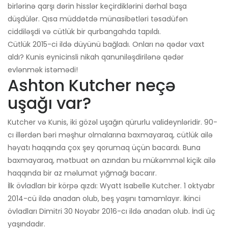
birlərinə qarşı dərin hisslər keçirdiklərini dərhal başa
düşdülər. Qısa müddətdə münasibətləri təsadüfən
ciddiləşdi və cütlük bir qurbangahda tapıldı.
Cütlük 2015-ci ildə düyünü bağladı. Onları nə qədər vaxt
aldı? Kunis eynicinsli nikah qanuniləşdirilənə qədər
evlənmək istəmədi!
Ashton Kutcher neçə
uşağı var?
Kutcher və Kunis, iki gözəl uşağın qürurlu valideynləridir. 90-
cı illərdən bəri məşhur olmalarına baxmayaraq, cütlük ailə
həyatı haqqında çox şey qorumaq üçün bacardı. Buna
baxmayaraq, mətbuat ən azından bu mükəmməl kiçik ailə
haqqında bir az məlumat yığmağı bacarır.
İlk övladları bir körpə qızdı: Wyatt Isabelle Kutcher. 1 oktyabr
2014-cü ildə anadan olub, beş yaşını tamamlayır. İkinci
övladları Dimitri 30 Noyabr 2016-cı ildə anadan olub. İndi üç
yaşındadır.