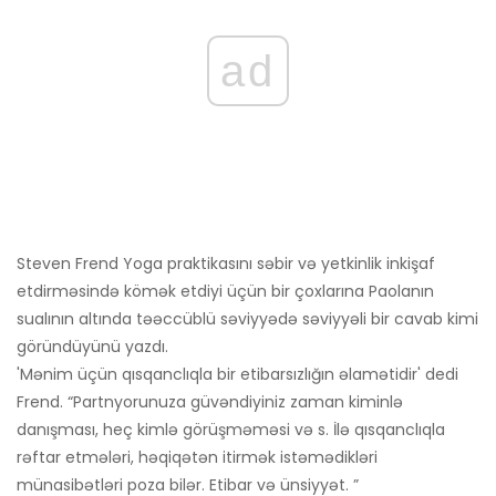
ad
Steven Frend Yoga praktikasını səbir və yetkinlik inkişaf
etdirməsində kömək etdiyi üçün bir çoxlarına Paolanın
sualının altında təəccüblü səviyyədə səviyyəli bir cavab kimi
göründüyünü yazdı.
'Mənim üçün qısqanclıqla bir etibarsızlığın əlamətidir' dedi
Frend. “Partnyorunuza güvəndiyiniz zaman kiminlə
danışması, heç kimlə görüşməməsi və s. İlə qısqanclıqla
rəftar etmələri, həqiqətən itirmək istəmədikləri
münasibətləri poza bilər. Etibar və ünsiyyət. ”