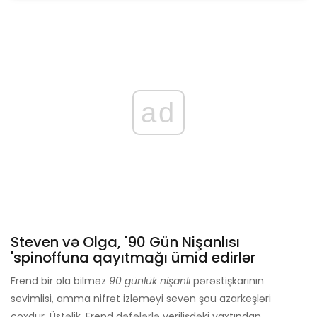
ad
Steven və Olga, '90 Gün Nişanlısı
'spinoffuna qayıtmağı ümid edirlər
Frend bir ola bilməz
90 günlük nişanlı
pərəstişkarının
sevimlisi, amma nifrət izləməyi sevən şou azarkeşləri
çoxdur. Üstəlik, Frend dəfələrlə verilişdəki vaxtından