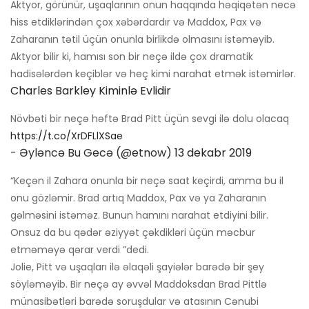
Aktyor, görünür, uşaqlarının onun haqqında həqiqətən necə
hiss etdiklərindən çox xəbərdardır və Maddox, Pax və
Zaharanın tətil üçün onunla birlikdə olmasını istəməyib.
Aktyor bilir ki, hamısı son bir neçə ildə çox dramatik
hadisələrdən keçiblər və heç kimi narahat etmək istəmirlər.
Charles Barkley Kiminlə Evlidir
Növbəti bir neçə həftə Brad Pitt üçün sevgi ilə dolu olacaq
https://t.co/XrDFLlXSae
- Əyləncə Bu Gecə (@etnow)
13 dekabr 2019
“Keçən il Zahara onunla bir neçə saat keçirdi, amma bu il
onu gözləmir. Brad artıq Maddox, Pax və ya Zaharanın
gəlməsini istəməz. Bunun hamını narahat etdiyini bilir.
Onsuz da bu qədər əziyyət çəkdikləri üçün məcbur
etməməyə qərar verdi ”dedi.
Jolie, Pitt və uşaqları ilə əlaqəli şayiələr barədə bir şey
söyləməyib. Bir neçə ay əvvəl Maddoksdan Brad Pittlə
münasibətləri barədə soruşdular və atasının Cənubi