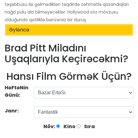
təşəbbüsü ilə gəlmədikləri təqdirdə zəhmətlə qazandıqları
nağd pulu ala bilməyəcəklər. Hollywood söz mövzusu
olduğunda qətiliklə bənzərsiz bir duruş.
Əyləncə
Brad Pitt Miladını
Uşaqlarıyla Keçirəcəkmi?
Hansı Film GörməK Üçün?
HəFtəNin
Günü:
Janr:
Növ:
Kino
Sıra