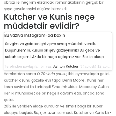
obrazı ilə, heç kim ekrandakı romantikalarının gerçək bir
şeyə çevriləcəyini düşünə bilməzdi.
Kutcher və Kunis neçə
müddətdir evlidir?
Bu yazıya Instagram-da baxın
Sevgim və @datenightvip-ə sınaq müddəti verdik.
Düşünürəm ki, xüsusi bir şey gözləyirsiniz! Bu gecə və
sabah axşam LA-da bir neçə açılışımız var. Bio ilə əlaqə.
Tərəfindən paylaşılan bir yazı
Ashton Kutcher
(@aplusk) 12 aprel 2019-cu il, saat 14: 50-də PDT
Hərəkətdən sonra
O 70-lərin şousu,
ikisi ayrı-ayrılıqda getdi.
Kutcher özünü gözəllə evli tapdı Demi Moore . Kunis hər
kəsin sevimlisi ilə tarixləşdi
Evdə tək
ulduz: Macaulay Culkin.
Hər iki münasibət də bir neçə il davam etdi, ancaq sona
çatdı.
2012 ilə yenidən əlaqə qurdular və simsiz bağlı bir super
əlaqəyə başladı. Bu, çox uzun sürmədi: Kutcher və Kunis bir-