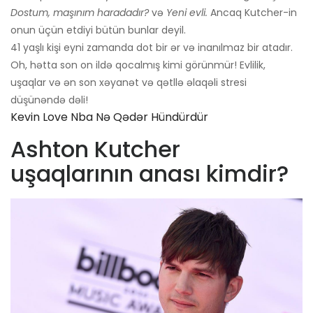
Dostum, maşınım haradadır?
və
Yeni evli.
Ancaq Kutcher-in
onun üçün etdiyi bütün bunlar deyil.
41 yaşlı kişi eyni zamanda dot bir ər və inanılmaz bir atadır.
Oh, hətta son on ildə qocalmış kimi görünmür! Evlilik,
uşaqlar və ən son xəyanət və qətllə əlaqəli stresi
düşünəndə dəli!
Kevin Love Nba Nə Qədər Hündürdür
Ashton Kutcher
uşaqlarının anası kimdir?