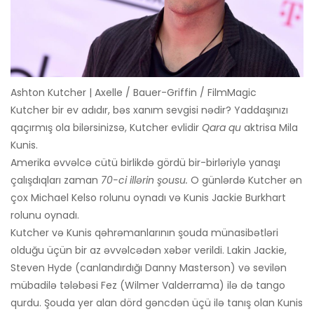
Ashton Kutcher | Axelle / Bauer-Griffin / FilmMagic
Kutcher bir ev adıdır, bəs xanım sevgisi nədir? Yaddaşınızı
qaçırmış ola bilərsinizsə, Kutcher evlidir
Qara qu
aktrisa Mila
Kunis.
Amerika əvvəlcə cütü birlikdə gördü bir-birləriylə yanaşı
çalışdıqları zaman
70-ci illərin şousu.
O günlərdə Kutcher ən
çox Michael Kelso rolunu oynadı və Kunis Jackie Burkhart
rolunu oynadı.
Kutcher və Kunis qəhrəmanlarının şouda münasibətləri
olduğu üçün bir az əvvəlcədən xəbər verildi. Lakin Jackie,
Steven Hyde (canlandırdığı Danny Masterson) və sevilən
mübadilə tələbəsi Fez (Wilmer Valderrama) ilə də tango
qurdu. Şouda yer alan dörd gəncdən üçü ilə tanış olan Kunis