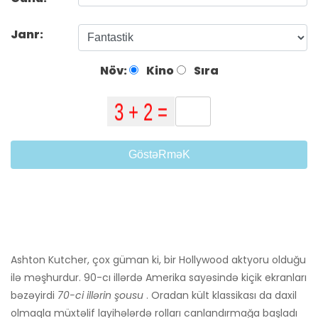
Janr:
Növ:
Kino
Sıra
GöstəRməK
Ashton Kutcher, çox güman ki, bir Hollywood aktyoru olduğu
ilə məşhurdur. 90-cı illərdə Amerika sayəsində kiçik ekranları
bəzəyirdi
70-ci illərin şousu
. Oradan kült klassikası da daxil
olmaqla müxtəlif layihələrdə rolları canlandırmağa başladı