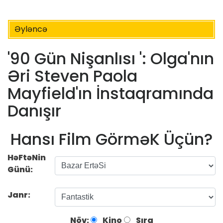
Əyləncə
'90 Gün Nişanlısı ': Olga'nın
Əri Steven Paola
Mayfield'ın İnstaqramında
Danışır
Hansı Film GörməK Üçün?
HəFtəNin
Günü:
Janr:
Növ:
Kino
Sıra