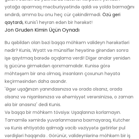
yatağa aparmaq məcburiyyətində qaldı və yolda barmağını
sındırdı, amma bu onu heç cür çəkindirmədi.
Özü geri
qaytardı,
Kunis'i heyran edən bir hərəkət!
Jon Gruden Kimin Üçün Oynadı
Bu qəbildən olan bəzi başqa möhkəm valideyn hərəkətləri
nədir? Kunis, Wyatt və münsiflər heyətinə girəndən sonra
işə qayıtmaq barədə açıqlama verdi! Digər analar yenidən
iş gücünə girməkdən qorxmamalıdır. Kunisə görə
möhtəşəm bir ana olmaq, insanların çoxunun həyata
keçirməsindən daha asandır.
'Əgər uşağınızın yanındasınızsa və orada olsanız, orada
olsanız və nişanlısınızsa və əhəmiyyət verərsinizsə, o zaman
əla bir anasınız' dedi Kunis.
Və başqa bir möhkəm tövsiyə: Uşaqlarınızı korlamayın.
Tamamilə xəmirdə yuvarlanmasına baxmayaraq, Kutcher
və Kunis ehtiyatda qalmağı vacib vəziyyətə gətirirlər pul
vərdişləri haqqında . Görünür, valideynlərinə möhkəm bir iş