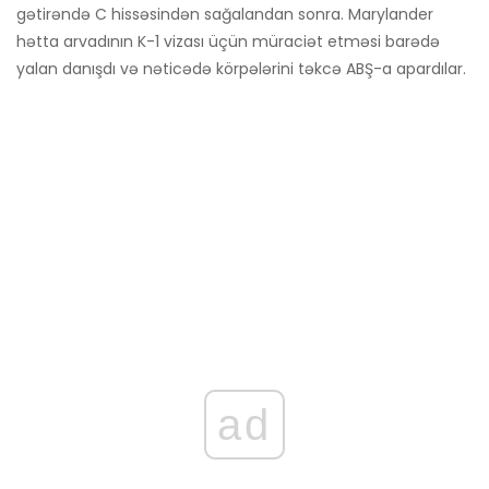
gətirəndə C hissəsindən sağalandan sonra. Marylander
hətta arvadının K-1 vizası üçün müraciət etməsi barədə
yalan danışdı və nəticədə körpələrini təkcə ABŞ-a apardılar.
ad