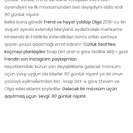
öyrəndiyini və ilk mövsümündən bəri dəyişdiyini iddia etdi
90 günlük nişanlı
.
Bəlkə buna görədir
Frend və həyat yoldaşı Olga
2019-cu ilin
avqust ayında evləndiyi Maryland əyalətindəki məhkəmə
binasında iki il birlikdə evləndikdən sonra onları xəritəyə
qoyan şouya qayıtmağı ümid edirəm.
Cütlük Seattlea
köçməyi planlaşdırır
Soap Dirt and-a görə tezliklə ABŞ-ı gəzir
Frendin son Instagram paylaşımları
.
Həyatlarındakı bütün son dəyişikliklərlə gələcək mövsüm
üçün yaxşı uyğun ola bilərlər
90 günlük nişanlı
ya da onun
çoxsaylı əyilmələrindən biri . Soap Dirt-ə görə Steven və
Olga edəcəklərini söylədilər
Gələcək bir mövsüm üçün
qayıtmaq üçün 'sevgi'
90 günlük nişanlı
.