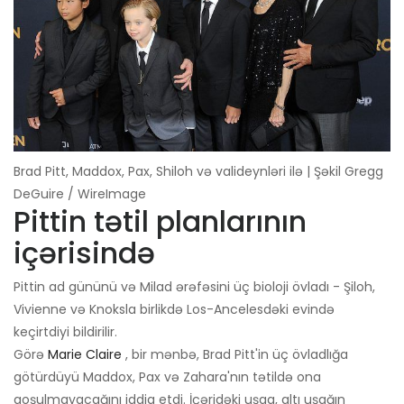
Brad Pitt, Maddox, Pax, Shiloh və valideynləri ilə | Şəkil Gregg
DeGuire / WireImage
Pittin tətil planlarının
içərisində
Pittin ad gününü və Milad ərəfəsini üç bioloji övladı - Şiloh,
Vivienne və Knoksla birlikdə Los-Ancelesdəki evində
keçirtdiyi bildirilir.
Görə
Marie Claire
, bir mənbə, Brad Pitt'in üç övladlığa
götürdüyü Maddox, Pax və Zahara'nın tətildə ona
qoşulmayacağını iddia etdi. İçəridəki uşaq, altı uşağın