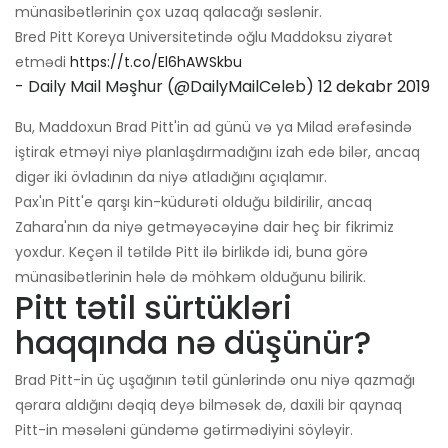
münasibətlərinin çox uzaq qalacağı səslənir.
Bred Pitt Koreya Universitetində oğlu Maddoksu ziyarət
etmədi
https://t.co/El6hAWSkbu
- Daily Mail Məşhur (@DailyMailCeleb)
12 dekabr 2019
Bu, Maddoxun Brad Pitt'in ad günü və ya Milad ərəfəsində
iştirak etməyi niyə planlaşdırmadığını izah edə bilər, ancaq
digər iki övladının da niyə atladığını açıqlamır.
Pax'ın Pitt'e qarşı kin-küdurəti olduğu bildirilir, ancaq
Zahara'nın da niyə getməyəcəyinə dair heç bir fikrimiz
yoxdur. Keçən il tətildə Pitt ilə birlikdə idi, buna görə
münasibətlərinin hələ də möhkəm olduğunu bilirik.
Pitt tətil sürtükləri
haqqında nə düşünür?
Brad Pitt-in üç uşağının tətil günlərində onu niyə qazmağı
qərara aldığını dəqiq deyə bilməsək də, daxili bir qaynaq
Pitt-in məsələni gündəmə gətirmədiyini söyləyir.