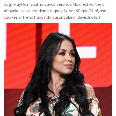
bağlı Mayfildin sualına cavab verəndə Mayfield və Frend
dünyaları sosial mediada toqquşdu. Var
90 günlük nişanlı
azarkeşlər Frend haqqında düşüncələrini dəyişdirdilər?