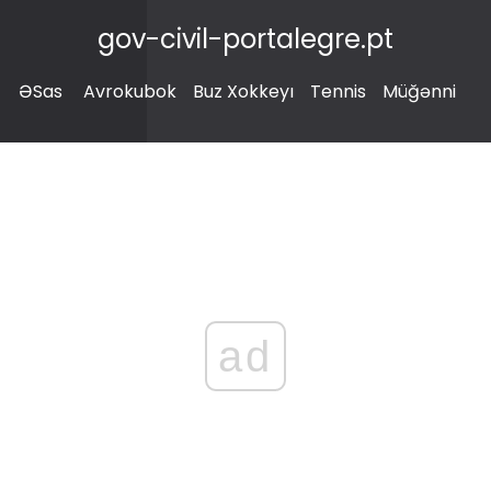
gov-civil-portalegre.pt
ƏSas
Avrokubok
Buz Xokkeyı
Tennis
Müğənni
ad