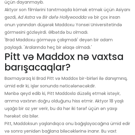
üçün dayanmayıb.
Aktyor son filmlərini tanıtmaqda kömək etmək üçün Asiyanı
gəzdi,
Ad Astra
və
Bir dəfə Hollywoodda
və bir çox insan
onun yanından düşərək Maddoxu Yonsei Universitetində
görməsini gözləyirdi. Əlbətdə bu olmadı.
'Brad Maddoxu görməyə çalışmadı' deyən bir adam
paylaşdı. 'Aralarında heç bir əlaqə olmadı.'
Pitt və Maddox nə vaxtsa
barışacaqlar?
Baxmayaraq ki Brad Pitt və Maddox bir-birləri ilə danışmırıq,
ümid edir ki, işlər sonunda nəticələnəcəkdir.
Mənbə qeyd edib ki, Pitt Maddoxla düzəliş etmək istəyir,
amma vaxtının doğru olduğunu hiss etmir. Aktyor 18 yaşlı
uşağa bir az yer verir, bu da hər iki tərəf üçün ən yaxşı
hərəkət ola bilər.
Pitt, Maddoksun yaşlandıqca onu bağışlayacağına ümid edir
və sonra yenidən bağlana biləcəklərinə inanır. Bu vaxt