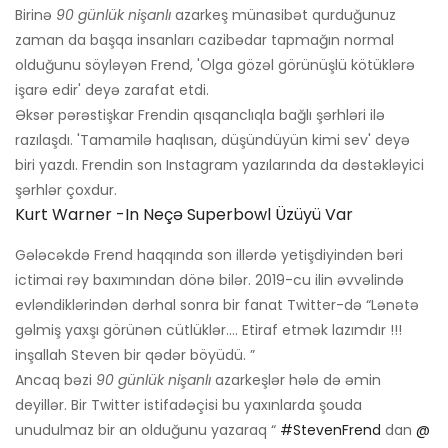
Birinə
90 günlük nişanlı
azarkeş münasibət qurduğunuz
zaman da başqa insanları cazibədar tapmağın normal
olduğunu söyləyən Frend, 'Olga gözəl görünüşlü kötüklərə
işarə edir' deyə zarafat etdi.
Əksər pərəstişkar Frendin qısqanclıqla bağlı şərhləri ilə
razılaşdı. 'Tamamilə haqlısan, düşündüyün kimi sev' deyə
biri yazdı. Frendin son Instagram yazılarında da dəstəkləyici
şərhlər çoxdur.
Kurt Warner -in Neçə Superbowl Üzüyü Var
Gələcəkdə Frend haqqında son illərdə yetişdiyindən bəri
ictimai rəy baxımından dönə bilər. 2019-cu ilin əvvəlində
evləndiklərindən dərhal sonra bir fanat Twitter-də “Lənətə
gəlmiş yaxşı görünən cütlüklər…. Etiraf etmək lazımdır !!!
inşallah Steven bir qədər böyüdü. ”
Ancaq bəzi
90 günlük nişanlı
azarkeşlər hələ də əmin
deyillər. Bir Twitter istifadəçisi bu yaxınlarda şouda
unudulmaz bir an olduğunu yazaraq “
#StevenFrend
dan
@