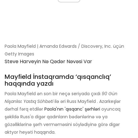
Paola Mayfield | Amanda Edwards / Discovery, Inc. üçün
Getty Images
Steve Harveyin Nə Qədər Nəvəsi Var
Mayfield İnstaqramda ‘qısqanclıq’
haqqında yazdı
Paola Mayfield ən son bir neçə seriyada çıxdı
90 Gün
Nişanlısı: Yastıq Söhbəti
ilə əri Russ Mayfield . Azarkeşlər
dərhal fərq etdilər
Paola'nın 'qısqanc' şərhləri
oyuncaq
şəkildə Russ'a digər qadınların bədənlərinə və ya
gözəlliklərinə şərh verməməsini söylədiyinə görə digər
aktyor heyəti haqqında.