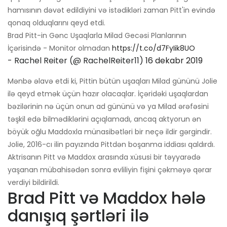
hamısının dəvət edildiyini və istədikləri zaman Pitt'in evində
qonaq olduqlarını qeyd etdi.
Brad Pitt-in Gənc Uşaqlarla Milad Gecəsi Planlarının
İçərisində - Monitor olmadan
https://t.co/d7FyIik8UO
- Rachel Reiter (@ RachelReiter11)
16 dekabr 2019
Mənbə əlavə etdi ki, Pittin bütün uşaqları Milad gününü Jolie
ilə qeyd etmək üçün hazır olacaqlar. İçəridəki uşaqlardan
bəzilərinin nə üçün onun ad gününü və ya Milad ərəfəsini
təşkil edə bilmədiklərini açıqlamadı, ancaq aktyorun ən
böyük oğlu Maddoxla münasibətləri bir neçə ildir gərgindir.
Jolie, 2016-cı ilin payızında Pittdən boşanma iddiası qaldırdı.
Aktrisanın Pitt və Maddox arasında xüsusi bir təyyarədə
yaşanan mübahisədən sonra evliliyin fişini çəkməyə qərar
verdiyi bildirildi.
Brad Pitt və Maddox hələ
danışıq şərtləri ilə