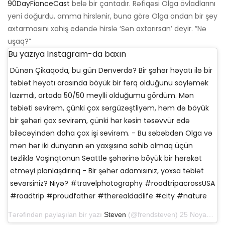
90DayFianceCast
belə bir çantadır. Rəfiqəsi Olga övladlarını
yeni doğurdu, amma hirslənir, buna görə Olga ondan bir şey
axtarmasını xahiş edəndə hirslə ‘Sən axtarırsan’ deyir. ”Nə
uşaq?”
Bu yazıya Instagram-da baxın
Dünən Çikaqoda, bu gün Denverdə? Bir şəhər həyatı ilə bir
təbiət həyatı arasında böyük bir fərq olduğunu söyləmək
lazımdı, ortada 50/50 meylli olduğumu gördüm. Mən
təbiəti sevirəm, çünki çox sərgüzəştliyəm, həm də böyük
bir şəhəri çox sevirəm, çünki hər kəsin təsəvvür edə
biləcəyindən daha çox işi sevirəm. - Bu səbəbdən Olga və
mən hər iki dünyanın ən yaxşısına sahib olmaq üçün
tezliklə Vaşinqtonun Seattle şəhərinə böyük bir hərəkət
etməyi planlaşdırırıq - Bir şəhər adamısınız, yoxsa təbiət
sevərsiniz? Niyə? #travelphotography #roadtripacrossUSA
#roadtrip #proudfather #therealdadlife #city #nature
Tərəfindən paylaşılan bir yazı
Steven
(@frendsteven) 25 Noyabr 2019 tarixində 15:57 PST