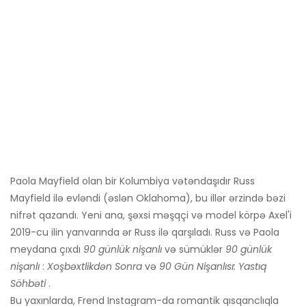
Paola Mayfield olan bir Kolumbiya vətəndaşıdır Russ
Mayfield ilə evləndi (əslən Oklahoma), bu illər ərzində bəzi
nifrət qazandı. Yeni ana, şəxsi məşqçi və model körpə Axel'i
2019-cu ilin yanvarında ər Russ ilə qarşıladı. Russ və Paola
meydana çıxdı
90 günlük nişanlı
və sümüklər
90 günlük
nişanlı
:
Xoşbəxtlikdən Sonra
və
90 Gün Nişanlısı: Yastıq
Söhbəti
.
Bu yaxınlarda, Frend Instagram-da romantik qısqanclıqla