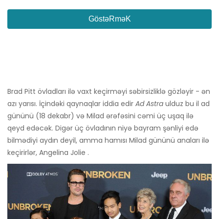
GöstəRməK
Brad Pitt övladları ilə vaxt keçirməyi səbirsizliklə gözləyir - ən
azı yarısı. İçindəki qaynaqlar iddia edir
Ad Astra
ulduz bu il ad
gününü (18 dekabr) və Milad ərəfəsini cəmi üç uşaq ilə
qeyd edəcək. Digər üç övladının niyə bayram şənliyi edə
bilmədiyi aydın deyil, amma hamısı Milad gününü anaları ilə
keçirirlər, Angelina Jolie .