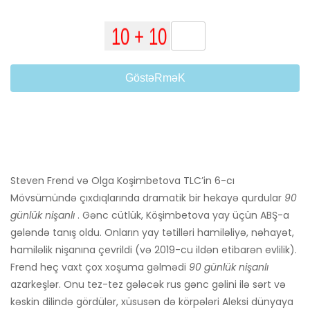
GöstəRməK
Steven Frend və Olga Koşimbetova TLC’in 6-cı
Mövsümündə çıxdıqlarında dramatik bir hekayə qurdular
90
günlük nişanlı
. Gənc cütlük, Köşimbetova yay üçün ABŞ-a
gələndə tanış oldu. Onların yay tətilləri hamiləliyə, nəhayət,
hamiləlik nişanına çevrildi (və 2019-cu ildən etibarən evlilik).
Frend heç vaxt çox xoşuma gəlmədi
90 günlük nişanlı
azarkeşlər. Onu tez-tez gələcək rus gənc gəlini ilə sərt və
kəskin dilində gördülər, xüsusən də körpələri Aleksi dünyaya