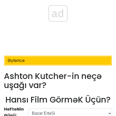
ad
Əyləncə
Ashton Kutcher-in neçə
uşağı var?
Hansı Film GörməK Üçün?
HəFtəNin
Günü: