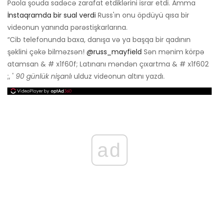
Paola şouda sadəcə zarafat etdiklərini israr etdi. Amma
İnstaqramda bir sual verdi
Russ'ın onu öpdüyü qısa bir
videonun yanında pərəstişkarlarına.
“Cib telefonunda baxa, danışa və ya başqa bir qadının
şəklini çəkə bilməzsən!
@russ_mayfield
Sən mənim körpə
atamsan & # x1f60f; Latınanı məndən çıxartma & # x1f602
;, '
90 günlük nişanlı
ulduz videonun altını yazdı.
ad