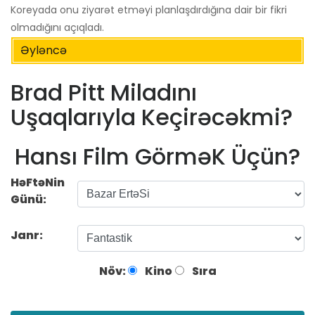
Koreyada onu ziyarət etməyi planlaşdırdığına dair bir fikri
olmadığını açıqladı.
Əyləncə
Brad Pitt Miladını
Uşaqlarıyla Keçirəcəkmi?
Hansı Film GörməK Üçün?
HəFtəNin
Günü:
Janr:
Növ:
Kino
Sıra