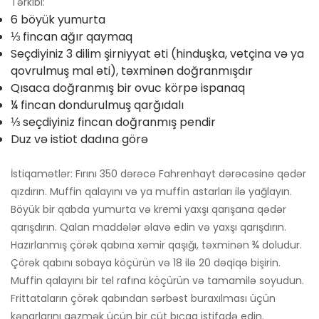
Tərkibi:
6 böyük yumurta
⅓ fincan ağır qaymaq
Seçdiyiniz 3 dilim şirniyyat əti (hinduşka, vetçina və ya
qovrulmuş mal əti), təxminən doğranmışdır
Qısaca doğranmış bir ovuc körpə ispanaq
¼ fincan dondurulmuş qarğıdalı
⅓ seçdiyiniz fincan doğranmış pendir
Duz və istiot dadına görə
İstiqamətlər: Fırını 350 dərəcə Fahrenhayt dərəcəsinə qədər
qızdırın. Muffin qalayını və ya muffin astarları ilə yağlayın.
Böyük bir qabda yumurta və kremi yaxşı qarışana qədər
qarışdırın. Qalan maddələr əlavə edin və yaxşı qarışdırın.
Hazırlanmış çörək qabına xəmir qaşığı, təxminən ¾ doludur.
Çörək qabını sobaya köçürün və 18 ilə 20 dəqiqə bişirin.
Muffin qalayını bir tel rafına köçürün və tamamilə soyudun.
Frittataların çörək qabından sərbəst buraxılması üçün
kənarlarını gəzmək üçün bir cüt bıçaq istifadə edin.