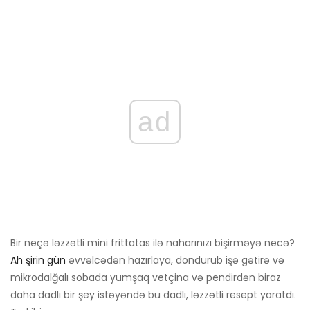
ad
Bir neçə ləzzətli mini frittatas ilə naharınızı bişirməyə necə?
Ah şirin gün
əvvəlcədən hazırlaya, dondurub işə gətirə və
mikrodalğalı sobada yumşaq vetçina və pendirdən biraz
daha dadlı bir şey istəyəndə bu dadlı, ləzzətli resept yaratdı.