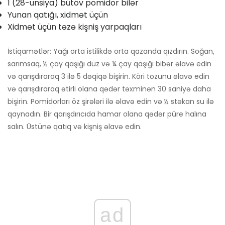
1 (28-unsiya) bütöv pomidor bilər
Yunan qatığı, xidmət üçün
Xidmət üçün təzə kişniş yarpaqları
İstiqamətlər: Yağı orta istilikdə orta qazanda qızdırın. Soğan,
sarımsaq, ½ çay qaşığı duz və ¼ çay qaşığı bibər əlavə edin
və qarışdıraraq 3 ilə 5 dəqiqə bişirin. Köri tozunu əlavə edin
və qarışdıraraq ətirli olana qədər təxminən 30 saniyə daha
bişirin. Pomidorları öz şirələri ilə əlavə edin və ½ stəkan su ilə
qaynadın. Bir qarışdırıcıda hamar olana qədər püre halına
salın. Üstünə qatıq və kişniş əlavə edin.
ad