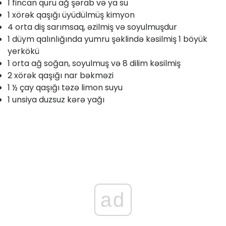
1 fincan quru ağ şərab və ya su
1 xörək qaşığı üyüdülmüş kimyon
4 orta diş sarımsaq, əzilmiş və soyulmuşdur
1 düym qalınlığında yumru şəklində kəsilmiş 1 böyük
yerkökü
1 orta ağ soğan, soyulmuş və 8 dilim kəsilmiş
2 xörək qaşığı nar bəkməzi
1 ½ çay qaşığı təzə limon suyu
1 unsiya duzsuz kərə yağı
ad