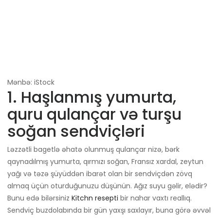
Mənbə: iStock
1. Haşlanmış yumurta,
quru qulançar və turşu
soğan sendviçləri
Ləzzətli bagetlə əhatə olunmuş qulançar nizə, bərk
qaynadılmış yumurta, qırmızı soğan, Fransız xardal, zeytun
yağı və təzə şüyüddən ibarət olan bir sendviçdən zövq
almaq üçün oturduğunuzu düşünün. Ağız suyu gəlir, elədir?
Bunu edə bilərsiniz
Kitchn resepti
bir nahar vaxtı reallıq.
Sendviç buzdolabında bir gün yaxşı saxlayır, buna görə əvvəl