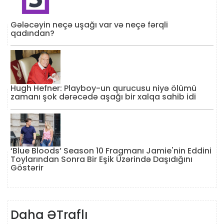
Gələcəyin neçə uşağı var və neçə fərqli
qadından?
Hugh Hefner: Playboy-un qurucusu niyə ölümü
zamanı şok dərəcədə aşağı bir xalqa sahib idi
‘Blue Bloods’ Season 10 Fragmanı Jamie'nin Eddini
Toylarından Sonra Bir Eşik Üzərində Daşıdığını
Göstərir
Daha ƏTraflı