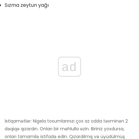
Sızma zeytun yağı
ad
İstiqamətlər: Nigela toxumlarınızı çox az odda təxminən 2
dəqiqə qızardın. Onları bir məhlulla əzin. Biriniz yoxdursa,
onları tamamilə istifadə edin. Qızardılmış və üyüdülmüş