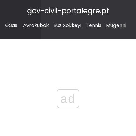
gov-civil-portalegre.pt
ƏSas
Avrokubok
Buz Xokkeyı
Tennis
Müğənni
ad