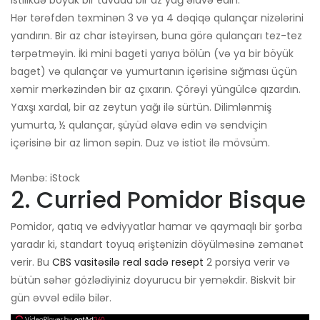
istilikdə böyük bir tavada bir az yağ əlavə edin.
Hər tərəfdən təxminən 3 və ya 4 dəqiqə qulançar nizələrini
yandırın. Bir az char istəyirsən, buna görə qulançarı tez-tez
tərpətməyin. İki mini bageti yarıya bölün (və ya bir böyük
baget) və qulançar və yumurtanın içərisinə sığması üçün
xəmir mərkəzindən bir az çıxarın. Çörəyi yüngülcə qızardın.
Yaxşı xardal, bir az zeytun yağı ilə sürtün. Dilimlənmiş
yumurta, ½ qulançar, şüyüd əlavə edin və sendviçin
içərisinə bir az limon səpin. Duz və istiot ilə mövsüm.
Mənbə: iStock
2. Curried Pomidor Bisque
Pomidor, qatıq və ədviyyatlar hamar və qaymaqlı bir şorba
yaradır ki, standart toyuq əriştənizin döyülməsinə zəmanət
verir. Bu
CBS vasitəsilə real sadə resept
2 porsiya verir və
bütün səhər gözlədiyiniz doyurucu bir yeməkdir. Biskvit bir
gün əvvəl edilə bilər.