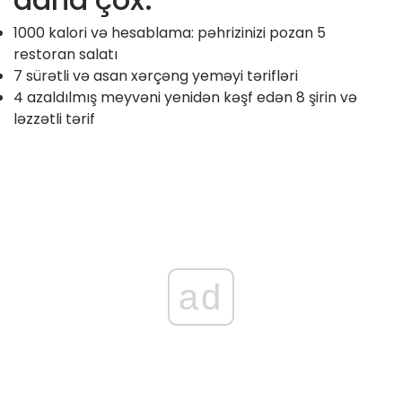
1000 kalori və hesablama: pəhrizinizi pozan 5
restoran salatı
7 sürətli və asan xərçəng yeməyi tərifləri
4 azaldılmış meyvəni yenidən kəşf edən 8 şirin və
ləzzətli tərif
ad