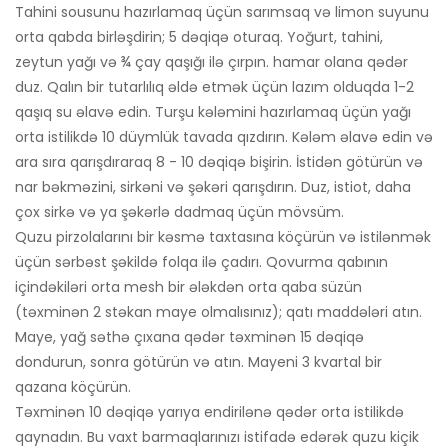
Tahini sousunu hazırlamaq üçün sarımsaq və limon suyunu
orta qabda birləşdirin; 5 dəqiqə oturaq. Yoğurt, tahini,
zeytun yağı və ¾ çay qaşığı ilə çırpın. hamar olana qədər
duz. Qalın bir tutarlılıq əldə etmək üçün lazım olduqda 1-2
qaşıq su əlavə edin. Turşu kələmini hazırlamaq üçün yağı
orta istilikdə 10 düymlük tavada qızdırın. Kələm əlavə edin və
ara sıra qarışdıraraq 8 - 10 dəqiqə bişirin. İstidən götürün və
nar bəkməzini, sirkəni və şəkəri qarışdırın. Duz, istiot, daha
çox sirkə və ya şəkərlə dadmaq üçün mövsüm.
Quzu pirzolalarını bir kəsmə taxtasına köçürün və istilənmək
üçün sərbəst şəkildə folqa ilə çadırı. Qovurma qabının
içindəkiləri orta mesh bir ələkdən orta qaba süzün
(təxminən 2 stəkan maye olmalısınız); qatı maddələri atın.
Maye, yağ səthə çıxana qədər təxminən 15 dəqiqə
dondurun, sonra götürün və atın. Mayeni 3 kvartal bir
qazana köçürün.
Təxminən 10 dəqiqə yarıya endirilənə qədər orta istilikdə
qaynadın. Bu vaxt barmaqlarınızı istifadə edərək quzu kiçik