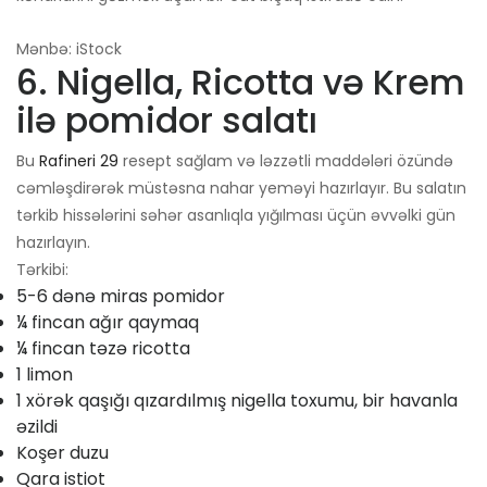
Mənbə: iStock
6. Nigella, Ricotta və Krem
ilə pomidor salatı
Bu
Rafineri 29
resept sağlam və ləzzətli maddələri özündə
cəmləşdirərək müstəsna nahar yeməyi hazırlayır. Bu salatın
tərkib hissələrini səhər asanlıqla yığılması üçün əvvəlki gün
hazırlayın.
Tərkibi:
5-6 dənə miras pomidor
¼ fincan ağır qaymaq
¼ fincan təzə ricotta
1 limon
1 xörək qaşığı qızardılmış nigella toxumu, bir havanla
əzildi
Koşer duzu
Qara istiot