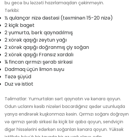
bu gecə bu ləzzəti hazırlamaqdan çəkinməyin.
Tərkibi:
½ qulançar nizə dəstəsi (təxminən 15-20 nizə)
2 kiçik baget
2 yumurta, bərk qaynadılmış
2 xörək qaşığı zeytun yağı
2 xörək qaşığı doğranmış çiy soğan
2 xörək qaşığı Fransız xardalı
¼ fincan qırmızı şərab sirkəsi
Dadmaq üçün limon suyu
Təzə şüyüd
Duz və istiot
Təlimatlar: Yumurtaları sərt qaynatın və kənara qoyun.
Odun uclarını kəsib nizələri bacardığınız qədər uzunluqda
yarıya endirərək kuşkonmazı kəsin. Qırmızı soğanı doğrayın
və qırmızı şərab sirkəsi ilə kiçik bir qaba qoyun, sendviçin
digər hissələrini edərkən soğanları kənara qoyun. Yüksək