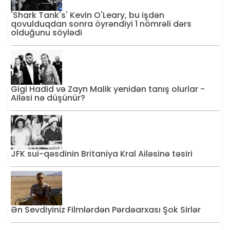
'Shark Tank's' Kevin O'Leary, bu işdən
qovulduqdan sonra öyrəndiyi 1 nömrəli dərs
olduğunu söylədi
Gigi Hadid və Zayn Malik yenidən tanış olurlar -
Ailəsi nə düşünür?
JFK sui-qəsdinin Britaniya Kral Ailəsinə təsiri
Ən Sevdiyiniz Filmlərdən Pərdəarxası Şok Sirlər