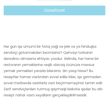
GöstəRməK
Hər gün işə ümumi bir fıstıq yağı və jele və ya hinduşka
sendviçi götürməkdən bezmisiniz? Qəhvəyi torbanın
darıxdırıcı olmasına ehtiyac yoxdur. Əslində, hər hansı bir
restoranın yeməklərinə rəqib olacaq özünüzə məxsus
yemək yeməkləri yarada bilərsiniz. Ən yaxşı hissə? Bu
reseptlər hamısı vaxtından əvvəl edilə bilər, işə getmədən
əvvəl mətbəxdə saatlarla vaxt keçirməməyinizi təmin edir.
Zərif sendviçlərdən tutmuş qaymaqlı biskvitə qədər bu altı
resept nahar vaxtı xəyalların gerçəkləşdirilməsidir.