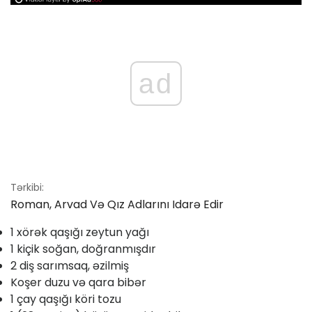
ad
Tərkibi:
Roman, Arvad Və Qız Adlarını Idarə Edir
1 xörək qaşığı zeytun yağı
1 kiçik soğan, doğranmışdır
2 diş sarımsaq, əzilmiş
Koşer duzu və qara bibər
1 çay qaşığı köri tozu