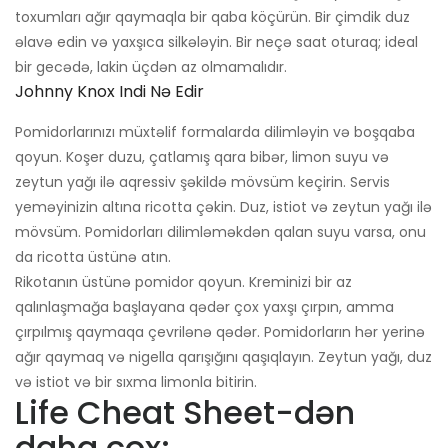
toxumları ağır qaymaqla bir qaba köçürün. Bir çimdik duz
əlavə edin və yaxşıca silkələyin. Bir neçə saat oturaq; ideal
bir gecədə, lakin üçdən az olmamalıdır.
Johnny Knox Indi Nə Edir
Pomidorlarınızı müxtəlif formalarda dilimləyin və boşqaba
qoyun. Koşer duzu, çatlamış qara bibər, limon suyu və
zeytun yağı ilə aqressiv şəkildə mövsüm keçirin. Servis
yeməyinizin altına ricotta çəkin. Duz, istiot və zeytun yağı ilə
mövsüm. Pomidorları dilimləməkdən qalan suyu varsa, onu
da ricotta üstünə atın.
Rikotanın üstünə pomidor qoyun. Kreminizi bir az
qalınlaşmağa başlayana qədər çox yaxşı çırpın, amma
çırpılmış qaymaqa çevrilənə qədər. Pomidorların hər yerinə
ağır qaymaq və nigella qarışığını qaşıqlayın. Zeytun yağı, duz
və istiot və bir sıxma limonla bitirin.
Life Cheat Sheet-dən
daha çox: