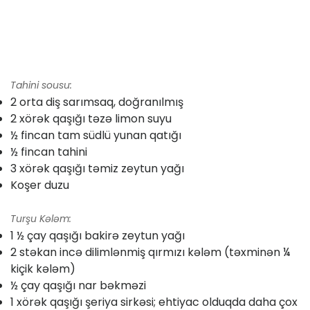
Tahini sousu:
2 orta diş sarımsaq, doğranılmış
2 xörək qaşığı təzə limon suyu
½ fincan tam südlü yunan qatığı
½ fincan tahini
3 xörək qaşığı təmiz zeytun yağı
Koşer duzu
Turşu Kələm:
1 ½ çay qaşığı bakirə zeytun yağı
2 stəkan incə dilimlənmiş qırmızı kələm (təxminən ¼
kiçik kələm)
½ çay qaşığı nar bəkməzi
1 xörək qaşığı şeriya sirkəsi; ehtiyac olduqda daha çox