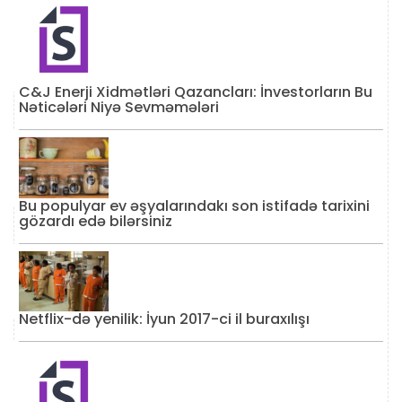
C&J Enerji Xidmətləri Qazancları: İnvestorların Bu
Nəticələri Niyə Sevməmələri
Bu populyar ev əşyalarındakı son istifadə tarixini
gözardı edə bilərsiniz
Netflix-də yenilik: İyun 2017-ci il buraxılışı