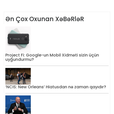
Ən Çox Oxunan XəBəRləR
Project Fi: Google-un Mobil Xidməti sizin üçün
uyğundurmu?
‘NCIS: New Orleans’ Hiatusdan nə zaman qayıdır?