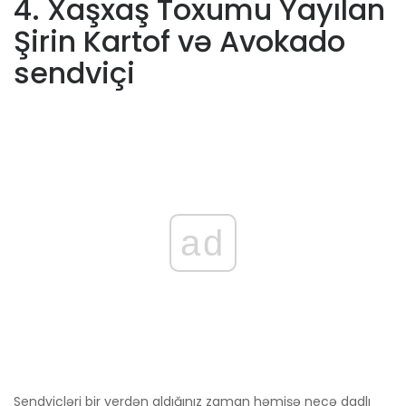
4. Xaşxaş Toxumu Yayılan
Şirin Kartof və Avokado
sendviçi
ad
Sendviçləri bir yerdən aldığınız zaman həmişə necə dadlı