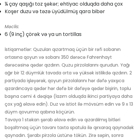
¼ çay qaşığı toz şəkər; ehtiyac olduqda daha çox
Koşer duzu və təzə üyüdülmüş qara bibər
Məclis:
6 (9 inç) çörək və ya un tortillas
İstiqamətlər: Quzuları qızartmaq üçün bir rəfi sobanın
ortasına qoyun və sobanı 350 dərəcə Fahrenhayt
dərəcəsinə qədər qızdırın. Quzu pirzolalarını qurudun. Yağı
ağır bir 12 düymlük tavada orta və yüksək istilikdə qızdırın. 2
partiyada işləyərək, qoyun pirzolalarını hər dəfə yaxşıca
qızardıncaya qədər hər dəfə bir dəfəyə qədər bişirin, toplu
başına cəmi 4 dəqiqə (lazım olduqda ikinci partiyaya daha
çox yağ əlavə edin). Duz və istiot ilə mövsüm edin və 9 x 13
düym qovurma qabına köçürün.
Tavaya 1 stəkan şərab əlavə edin və qızardılmış bitləri
boşaltmaq üçün tavanı taxta spatula ilə qırxaraq qaynadək
qaynadın. Şərabı pirzola üstünə tökün. Zirə səpin, sonra