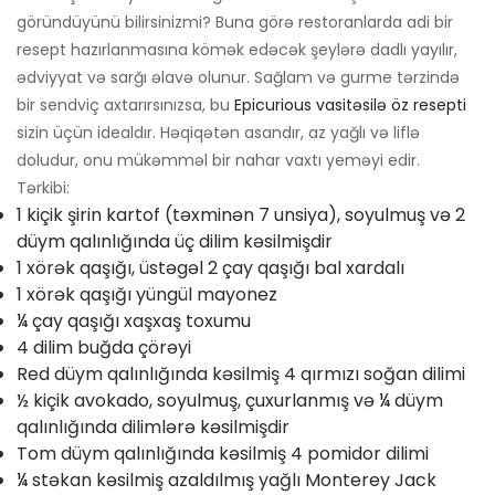
göründüyünü bilirsinizmi? Buna görə restoranlarda adi bir
resept hazırlanmasına kömək edəcək şeylərə dadlı yayılır,
ədviyyat və sarğı əlavə olunur. Sağlam və gurme tərzində
bir sendviç axtarırsınızsa, bu
Epicurious vasitəsilə öz resepti
sizin üçün idealdır. Həqiqətən asandır, az yağlı və liflə
doludur, onu mükəmməl bir nahar vaxtı yeməyi edir.
Tərkibi:
1 kiçik şirin kartof (təxminən 7 unsiya), soyulmuş və 2
düym qalınlığında üç dilim kəsilmişdir
1 xörək qaşığı, üstəgəl 2 çay qaşığı bal xardalı
1 xörək qaşığı yüngül mayonez
¼ çay qaşığı xaşxaş toxumu
4 dilim buğda çörəyi
Red düym qalınlığında kəsilmiş 4 qırmızı soğan dilimi
½ kiçik avokado, soyulmuş, çuxurlanmış və ¼ düym
qalınlığında dilimlərə kəsilmişdir
Tom düym qalınlığında kəsilmiş 4 pomidor dilimi
¼ stəkan kəsilmiş azaldılmış yağlı Monterey Jack