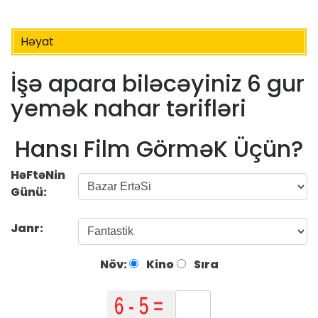
Həyat
İşə apara biləcəyiniz 6 gur
yemək nahar tərifləri
Hansı Film GörməK Üçün?
HəFtəNin
Günü:
Janr:
Növ:
Kino
Sıra