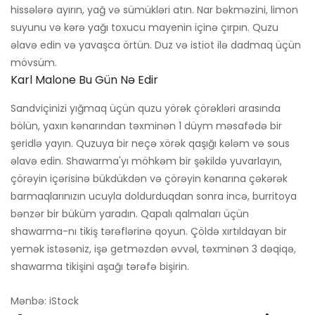
hissələrə ayırın, yağ və sümükləri atın. Nar bəkməzini, limon
suyunu və kərə yağı toxucu mayenin içinə çırpın. Quzu
əlavə edin və yavaşca örtün. Duz və istiot ilə dadmaq üçün
mövsüm.
Karl Malone Bu Gün Nə Edir
Sandviçinizi yığmaq üçün quzu yörək çörəkləri arasında
bölün, yaxın kənarından təxminən 1 düym məsafədə bir
şeridlə yayın. Quzuya bir neçə xörək qaşığı kələm və sous
əlavə edin. Shawarma'yı möhkəm bir şəkildə yuvarlayın,
çörəyin içərisinə bükdükdən və çörəyin kənarına çəkərək
barmaqlarınızın ucuyla doldurduqdan sonra incə, burritoya
bənzər bir büküm yaradın. Qapalı qalmaları üçün
shawarma-nı tikiş tərəflərinə qoyun. Çöldə xırtıldayan bir
yemək istəsəniz, işə getməzdən əvvəl, təxminən 3 dəqiqə,
shawarma tikişini aşağı tərəfə bişirin.
Mənbə: iStock