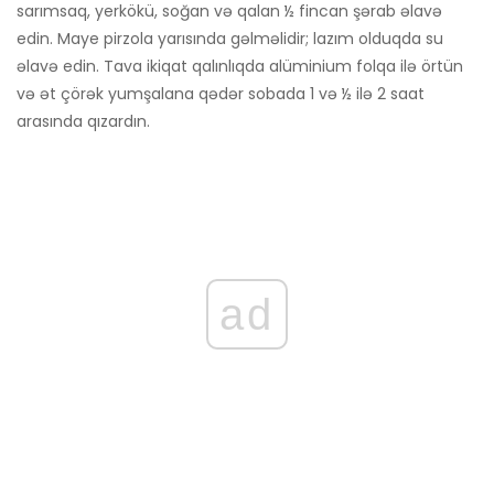
sarımsaq, yerkökü, soğan və qalan ½ fincan şərab əlavə
edin. Maye pirzola yarısında gəlməlidir; lazım olduqda su
əlavə edin. Tava ikiqat qalınlıqda alüminium folqa ilə örtün
və ət çörək yumşalana qədər sobada 1 və ½ ilə 2 saat
arasında qızardın.
ad