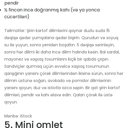
pendir
½ fincan incə doğranmış kahı (və ya yonca
cücərtiləri)
Təlimatlar: Şirin kartof dilimlərini qaynar duzlu suda 15
dəqiqə qədər yumşalana qədər bişirin. Qurudun və soyuq
su ilə yuyun, sonra yenidən boşaltın. 5 dəqiqə sərinləyin,
sonra hər dilimi iki daha incə dilim halında kəsin. Bal xardal,
mayonez və xaşxaş toxumlarını kiçik bir qabda çırpın.
Sandviçlər qurmaq üçün əvvəlcə xaşxaş toxumunun
qarışığının yarısını çörək dilimlərindən ikisinə sürün, sonra hər
dilimin üstünə soğan, avokado və pomidor dilimlərinin
yarısını qoyun; duz və istiotla azca səpin. Bir qat şirin kartof
dilimləri, pendir və kahı əlavə edin. Qalan çörək ilə üstə
qoyun.
Mənbə: iStock
5. Mini omlet