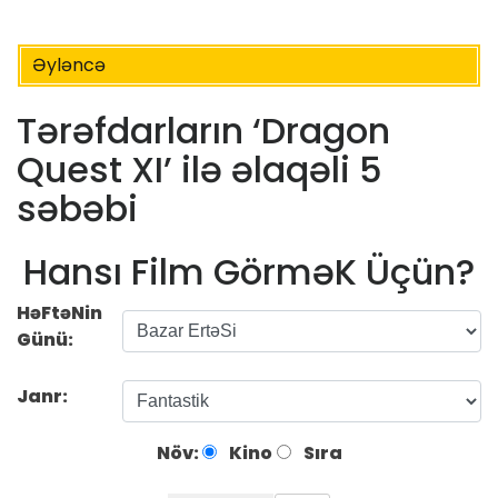
Əyləncə
Tərəfdarların ‘Dragon
Quest XI’ ilə əlaqəli 5
səbəbi
Hansı Film GörməK Üçün?
HəFtəNin
Günü:
Janr:
Növ:
Kino
Sıra