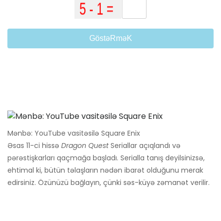
GöstəRməK
Mənbə: YouTube vasitəsilə Square Enix
Əsas 11-ci hissə
Dragon Quest
Seriallar açıqlandı və
pərəstişkarları qaçmağa başladı. Serialla tanış deyilsinizsə,
ehtimal ki, bütün təlaşların nədən ibarət olduğunu merak
edirsiniz. Özünüzü bağlayın, çünki səs-küyə zəmanət verilir.