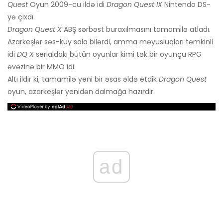
Quest
Oyun 2009-cu ildə idi
Dragon Quest IX
Nintendo DS-
yə çıxdı.
Dragon Quest X
ABŞ sərbəst buraxılmasını tamamilə atladı.
Azarkeşlər səs-küy sala bilərdi, amma məyusluqları təmkinli
idi
DQ X
serialdakı bütün oyunlar kimi tək bir oyunçu RPG
əvəzinə bir MMO idi.
Altı ildir ki, tamamilə yeni bir əsas əldə etdik
Dragon Quest
oyun, azarkeşlər yenidən dalmağa hazırdır.
ad