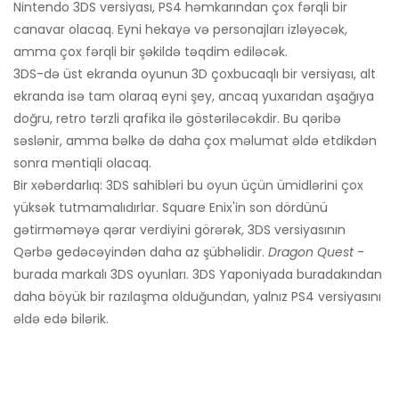
Nintendo 3DS versiyası, PS4 həmkarından çox fərqli bir
canavar olacaq. Eyni hekayə və personajları izləyəcək,
amma çox fərqli bir şəkildə təqdim ediləcək.
3DS-də üst ekranda oyunun 3D çoxbucaqlı bir versiyası, alt
ekranda isə tam olaraq eyni şey, ancaq yuxarıdan aşağıya
doğru, retro tərzli qrafika ilə göstəriləcəkdir. Bu qəribə
səslənir, amma bəlkə də daha çox məlumat əldə etdikdən
sonra məntiqli olacaq.
Bir xəbərdarlıq: 3DS sahibləri bu oyun üçün ümidlərini çox
yüksək tutmamalıdırlar. Square Enix'in son dördünü
gətirməməyə qərar verdiyini görərək, 3DS versiyasının
Qərbə gedəcəyindən daha az şübhəlidir.
Dragon Quest
-
burada markalı 3DS oyunları. 3DS Yaponiyada buradakından
daha böyük bir razılaşma olduğundan, yalnız PS4 versiyasını
əldə edə bilərik.