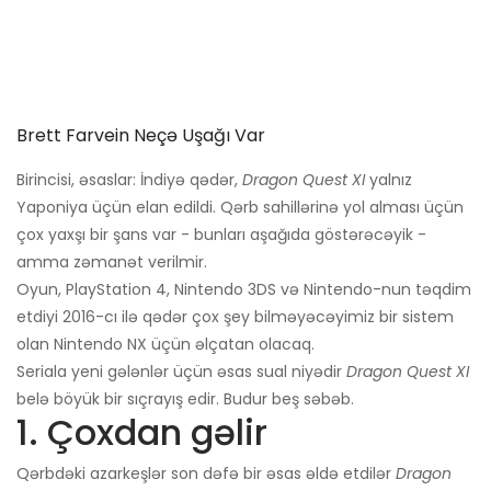
Brett Farvein Neçə Uşağı Var
Birincisi, əsaslar: İndiyə qədər,
Dragon Quest XI
yalnız
Yaponiya üçün elan edildi. Qərb sahillərinə yol alması üçün
çox yaxşı bir şans var - bunları aşağıda göstərəcəyik -
amma zəmanət verilmir.
Oyun, PlayStation 4, Nintendo 3DS və Nintendo-nun təqdim
etdiyi 2016-cı ilə qədər çox şey bilməyəcəyimiz bir sistem
olan Nintendo NX üçün əlçatan olacaq.
Seriala yeni gələnlər üçün əsas sual niyədir
Dragon Quest XI
belə böyük bir sıçrayış edir. Budur beş səbəb.
1. Çoxdan gəlir
Qərbdəki azarkeşlər son dəfə bir əsas əldə etdilər
Dragon