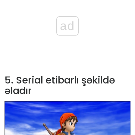
ad
5. Serial etibarlı şəkildə
əladır