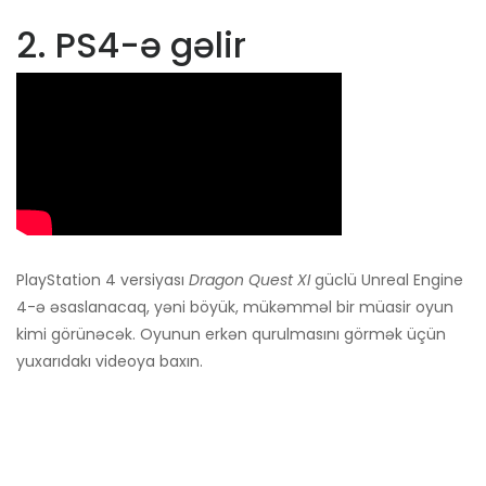
2. PS4-ə gəlir
PlayStation 4 versiyası
Dragon Quest XI
güclü Unreal Engine
4-ə əsaslanacaq, yəni böyük, mükəmməl bir müasir oyun
kimi görünəcək. Oyunun erkən qurulmasını görmək üçün
yuxarıdakı videoya baxın.