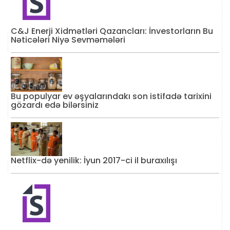
C&J Enerji Xidmətləri Qazancları: İnvestorların Bu
Nəticələri Niyə Sevməmələri
Bu populyar ev əşyalarındakı son istifadə tarixini
gözardı edə bilərsiniz
Netflix-də yenilik: İyun 2017-ci il buraxılışı