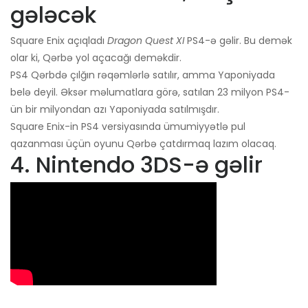
gələcək
Square Enix açıqladı
Dragon Quest XI
PS4-ə gəlir. Bu demək
olar ki, Qərbə yol açacağı deməkdir.
PS4 Qərbdə çılğın rəqəmlərlə satılır, amma Yaponiyada
belə deyil. Əksər məlumatlara görə, satılan 23 milyon PS4-
ün bir milyondan azı Yaponiyada satılmışdır.
Square Enix-in PS4 versiyasında ümumiyyətlə pul
qazanması üçün oyunu Qərbə çatdırmaq lazım olacaq.
4. Nintendo 3DS-ə gəlir