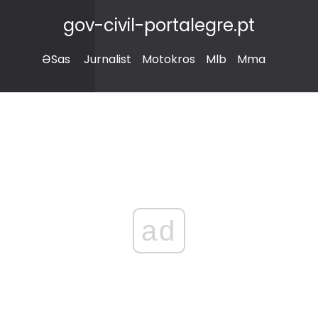
gov-civil-portalegre.pt
ƏSas
Jurnalist
Motokros
Mlb
Mma
ad