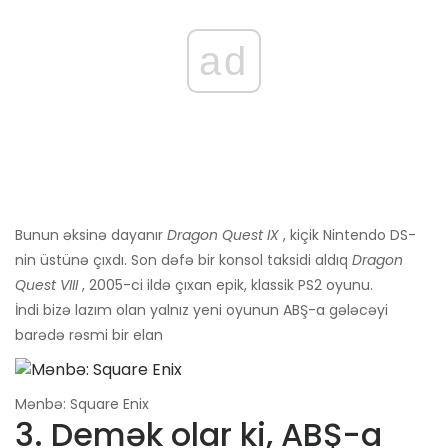
ad
Bunun əksinə dayanır
Dragon Quest IX
, kiçik Nintendo DS-
nin üstünə çıxdı. Son dəfə bir konsol taksidi aldıq
Dragon
Quest VIII
, 2005-ci ildə çıxan epik, klassik PS2 oyunu.
İndi bizə lazım olan yalnız yeni oyunun ABŞ-a gələcəyi
barədə rəsmi bir elan
Mənbə: Square Enix
3. Demək olar ki, ABŞ-a