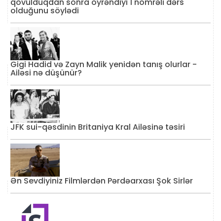
qovulduqdan sonra öyrəndiyi 1 nömrəli dərs
olduğunu söylədi
Gigi Hadid və Zayn Malik yenidən tanış olurlar -
Ailəsi nə düşünür?
JFK sui-qəsdinin Britaniya Kral Ailəsinə təsiri
Ən Sevdiyiniz Filmlərdən Pərdəarxası Şok Sirlər