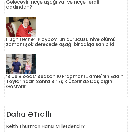
Gələcəyin neçə uşağı var və neçə fərqli
qadından?
Hugh Hefner: Playboy-un qurucusu niyə ölümü
zamanı şok dərəcədə aşağı bir xalqa sahib idi
‘Blue Bloods’ Season 10 Fragmanı Jamie'nin Eddini
Toylarından Sonra Bir Eşik Üzərində Daşıdığını
Göstərir
Daha ƏTraflı
Keith Thurman Hansı Millətdəndir?