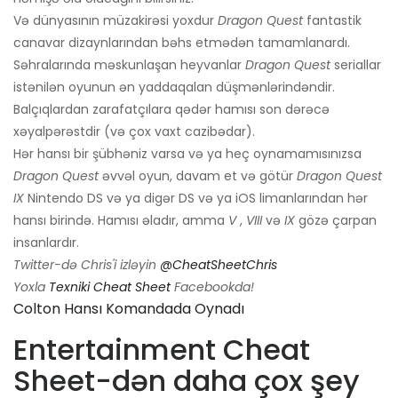
Və dünyasının müzakirəsi yoxdur
Dragon Quest
fantastik
canavar dizaynlarından bəhs etmədən tamamlanardı.
Səhralarında məskunlaşan heyvanlar
Dragon Quest
seriallar
istənilən oyunun ən yaddaqalan düşmənlərindəndir.
Balçıqlardan zarafatçılara qədər hamısı son dərəcə
xəyalpərəstdir (və çox vaxt cazibədar).
Hər hansı bir şübhəniz varsa və ya heç oynamamısınızsa
Dragon Quest
əvvəl oyun, davam et və götür
Dragon Quest
IX
Nintendo DS və ya digər DS və ya iOS limanlarından hər
hansı birində. Hamısı əladır, amma
V
,
VIII
və
IX
gözə çarpan
insanlardır.
Twitter-də Chris'i izləyin
@CheatSheetChris
Yoxla
Texniki Cheat Sheet
Facebookda!
Colton Hansı Komandada Oynadı
Entertainment Cheat
Sheet-dən daha çox şey