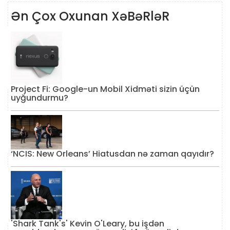
Ən Çox Oxunan XəBəRləR
Project Fi: Google-un Mobil Xidməti sizin üçün
uyğundurmu?
‘NCIS: New Orleans’ Hiatusdan nə zaman qayıdır?
'Shark Tank's' Kevin O'Leary, bu işdən