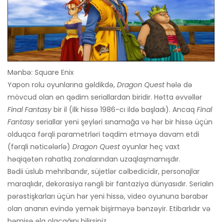
Mənbə: Square Enix
Yapon rolu oyunlarına gəldikdə,
Dragon Quest
hələ də
mövcud olan ən qədim seriallardan biridir. Hətta əvvəllər
Final Fantasy
bir il (ilk hissə 1986-cı ildə başladı). Ancaq
Final
Fantasy
seriallar yeni şeyləri sınamağa və hər bir hissə üçün
olduqca fərqli parametrləri təqdim etməyə davam etdi
(fərqli nəticələrlə)
Dragon Quest
oyunlar heç vaxt
həqiqətən rahatlıq zonalarından uzaqlaşmamışdır.
Bədii üslub mehribandır, süjetlər cəlbedicidir, personajlar
maraqlıdır, dekorasiya rəngli bir fantaziya dünyasıdır. Serialın
pərəstişkarları üçün hər yeni hissə, video oyununa bərabər
olan ananın evində yemək bişirməyə bənzəyir. Etibarlıdır və
həmişə əla olacağını bilirsiniz.