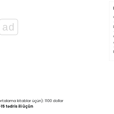
ad
ortalama
kitablar üçün): 1100 dollar
15 tədris ili üçün