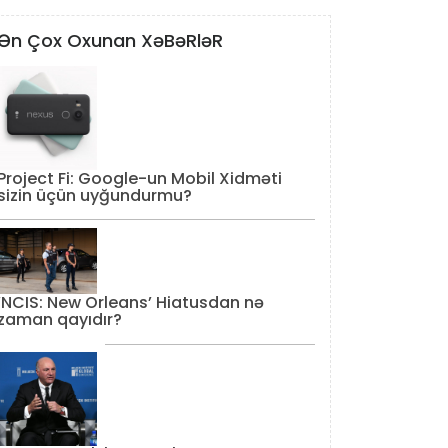
Ən Çox Oxunan XəBəRləR
Project Fi: Google-un Mobil Xidməti
sizin üçün uyğundurmu?
‘NCIS: New Orleans’ Hiatusdan nə
zaman qayıdır?