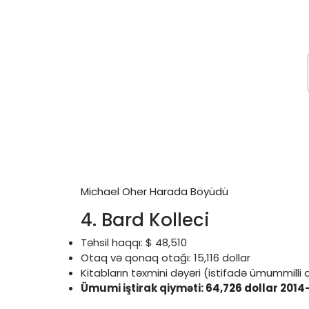
Michael Oher Harada Böyüdü
4. Bard Kolleci
Təhsil haqqı: $ 48,510
Otaq və qonaq otağı: 15,116 dollar
Kitabların təxmini dəyəri (istifadə
ümummilli 
Ümumi iştirak qiyməti:
64,726 dollar
2014-