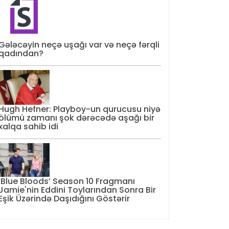
Gələcəyin neçə uşağı var və neçə fərqli
qadından?
Hugh Hefner: Playboy-un qurucusu niyə
ölümü zamanı şok dərəcədə aşağı bir
xalqa sahib idi
‘Blue Bloods’ Season 10 Fragmanı
Jamie'nin Eddini Toylarından Sonra Bir
Eşik Üzərində Daşıdığını Göstərir