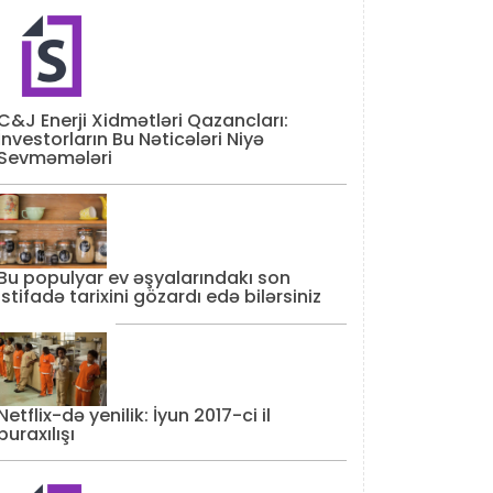
C&J Enerji Xidmətləri Qazancları:
İnvestorların Bu Nəticələri Niyə
Sevməmələri
Bu populyar ev əşyalarındakı son
istifadə tarixini gözardı edə bilərsiniz
Netflix-də yenilik: İyun 2017-ci il
buraxılışı