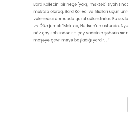
Bard Kollecini bir neçə 'yaxşı məktəb' siyahısında
məktəb olaraq, Bard Kolleci və filialları üçün üm
valehedici dərəcədə gözəl adlandırırlar. Bu sözl
və Ölkə
jurnal: “Məktəb, Hudson’un üstündə, Nyu-
növ çay sahilindədir - çay vadisinin şəhərin sı
meşəyə çevrilməyə başladığı yerdir. . ”