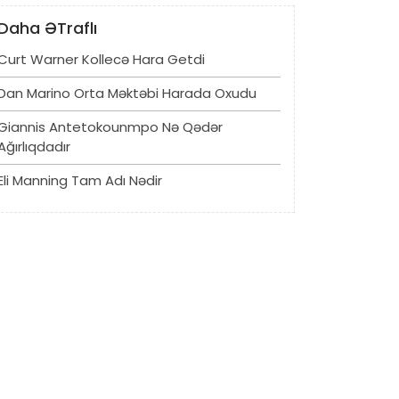
Daha ƏTraflı
Curt Warner Kollecə Hara Getdi
Dan Marino Orta Məktəbi Harada Oxudu
Giannis Antetokounmpo Nə Qədər
Ağırlıqdadır
Eli Manning Tam Adı Nədir