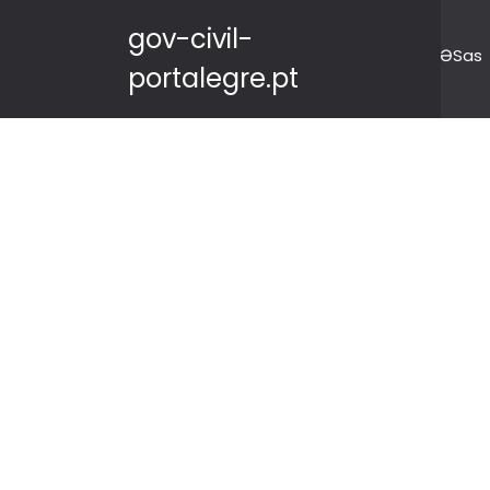
gov-civil-
ƏSas
portalegre.pt