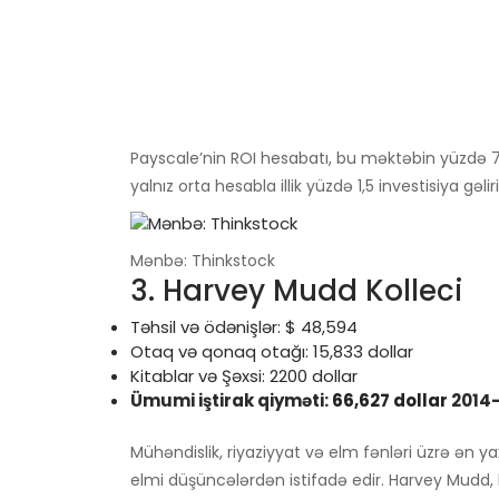
Payscale’nin ROI hesabatı, bu məktəbin yüzdə 7
yalnız orta hesabla illik yüzdə 1,5 investisiya gəli
Mənbə: Thinkstock
3. Harvey Mudd Kolleci
Təhsil və ödənişlər: $ 48,594
Otaq və qonaq otağı: 15,833 dollar
Kitablar və Şəxsi: 2200 dollar
Ümumi iştirak qiyməti:
66,627 dollar
2014-1
Mühəndislik, riyaziyyat və elm fənləri üzrə ən y
elmi düşüncələrdən istifadə edir. Harvey Mudd, 