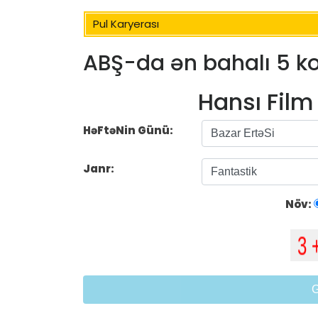
Pul Karyerası
ABŞ-da ən bahalı 5 ko
Hansı Fil
HəFtəNin Günü:
Janr:
Növ: