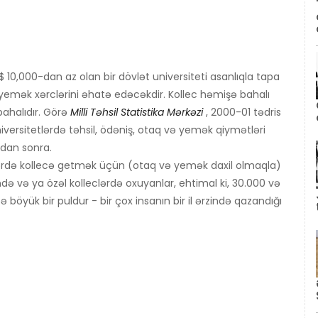
 $ 10,000-dan az olan bir dövlət universiteti asanlıqla tapa
və yemək xərclərini əhatə edəcəkdir. Kollec həmişə bahalı
ahalıdır. Görə
Milli Təhsil Statistika Mərkəzi
, 2000-01 tədris
 universitetlərdə təhsil, ödəniş, otaq və yemək qiymətləri
qdan sonra.
blərdə kollecə getmək üçün (otaq və yemək daxil olmaqla)
də və ya özəl kolleclərdə oxuyanlar, ehtimal ki, 30.000 və
böyük bir puldur - bir çox insanın bir il ərzində qazandığı