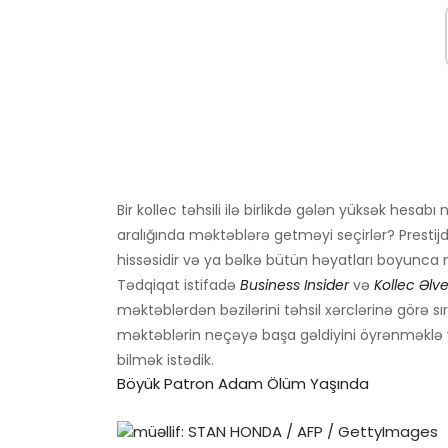
Bir kollec təhsili ilə birlikdə gələn yüksək hesa
aralığında məktəblərə getməyi seçirlər? Prestijdir
hissəsidir və ya bəlkə bütün həyatları boyunc
Tədqiqat istifadə
Business Insider
və
Kollec Əlver
məktəblərdən bəzilərini təhsil xərclərinə görə 
məktəblərin neçəyə başa gəldiyini öyrənməklə ya
bilmək istədik.
Böyük Patron Adam Ölüm Yaşında