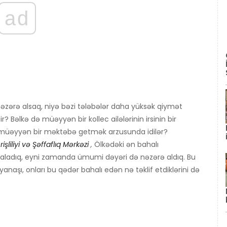
ad
bı nəzərə alsaq, niyə bəzi tələbələr daha yüksək qiymət
? Bəlkə də müəyyən bir kollec ailələrinin irsinin bir
a müəyyən bir məktəbə getmək arzusunda idilər?
işliliyi və Şəffaflıq Mərkəzi
,
Ölkədəki ən bahalı
sıraladıq, eyni zamanda ümumi dəyəri də nəzərə aldıq. Bu
naşı, onları bu qədər bahalı edən nə təklif etdiklərini də