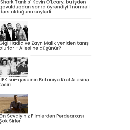
'Shark Tank's' Kevin O'Leary, bu işdən
qovulduqdan sonra öyrəndiyi 1 nömrəli
dərs olduğunu söylədi
Gigi Hadid və Zayn Malik yenidən tanış
olurlar - Ailəsi nə düşünür?
JFK sui-qəsdinin Britaniya Kral Ailəsinə
təsiri
Ən Sevdiyiniz Filmlərdən Pərdəarxası
Şok Sirlər