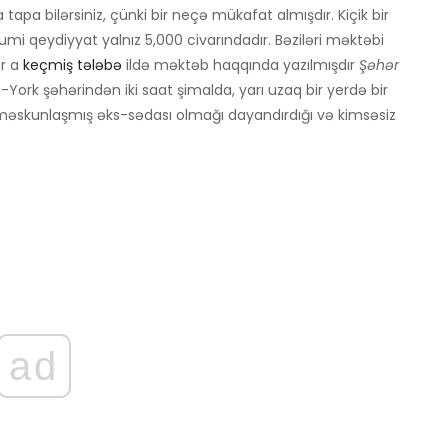
 tapa bilərsiniz, çünki bir neçə mükafat almışdır. Kiçik bir
umi qeydiyyat yalnız 5,000 civarındadır. Bəziləri məktəbi
ər a
keçmiş tələbə
ildə məktəb haqqında yazılmışdır
Şəhər
York şəhərindən iki saat şimalda, yarı uzaq bir yerdə bir
x məskunlaşmış əks-sədası olmağı dayandırdığı və kimsəsiz
ad