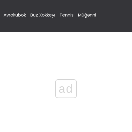
Avrokubok
Buz Xokkeyı
Tennis
Müğənni
ad