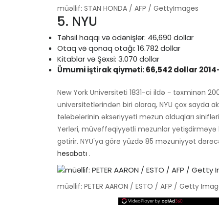
müəllif: STAN HONDA / AFP / GettyImages
5. NYU
Təhsil haqqı və ödənişlər: 46,690 dollar
Otaq və qonaq otağı: 16.782 dollar
Kitablar və Şəxsi: 3.070 dollar
Ümumi iştirak qiyməti:
66,542 dollar
2014-
New York Universiteti 1831-ci ildə - təxminən 20
universitetlərindən biri olaraq, NYU çox sayda 
tələbələrinin əksəriyyəti məzun olduqları sinifləri
Yerləri, müvəffəqiyyətli məzunlar yetişdirməyə 
gətirir. NYU'ya görə yüzdə 85 məzuniyyət dərəcəsi
hesabatı
.
müəllif: PETER AARON / ESTO / AFP / Getty Ima