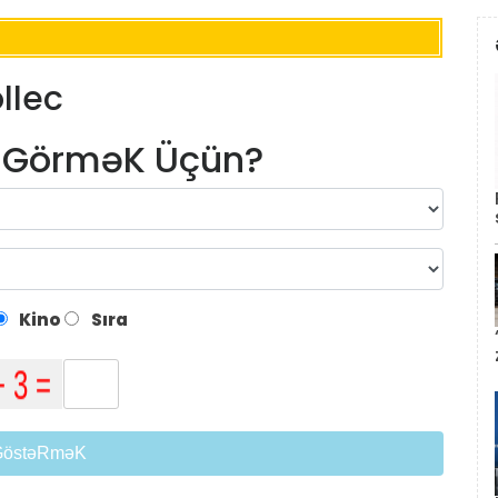
llec
m GörməK Üçün?
Kino
Sıra
GöstəRməK