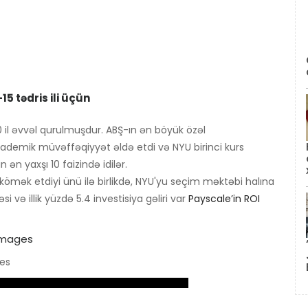
15 tədris ili üçün
0 il əvvəl qurulmuşdur. ABŞ-ın ən böyük özəl
akademik müvəffəqiyyət əldə etdi və NYU birinci kurs
n ən yaxşı 10 faizində idilər.
kömək etdiyi ünü ilə birlikdə, NYU'yu seçim məktəbi halına
 və illik yüzdə 5.4 investisiya gəliri var
Payscale’in ROI
ges