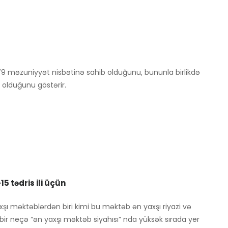
9 məzuniyyət nisbətinə sahib olduğunu, bununla birlikdə
ri olduğunu göstərir.
5 tədris ili üçün
axşı məktəblərdən biri kimi bu məktəb ən yaxşı riyazi və
bir neçə “ən yaxşı məktəb siyahısı” nda yüksək sırada yer