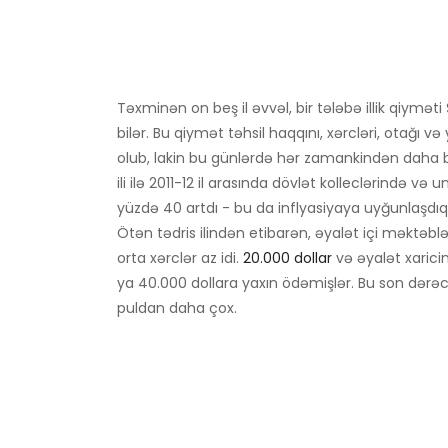
Təxminən on beş il əvvəl, bir tələbə illik qiyməti
bilər. Bu qiymət təhsil haqqını, xərcləri, otağı 
olub, lakin bu günlərdə hər zamankindən daha b
ili ilə 2011-12 il arasında dövlət kolleclərində və
yüzdə 40 artdı - bu da inflyasiyaya uyğunlaşdı
Ötən tədris ilindən etibarən, əyalət içi məktə
orta xərclər az idi.
20.000 dollar
və əyalət xaricin
ya 40.000 dollara yaxın ödəmişlər. Bu son dərəcə 
puldan daha çox.