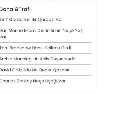
Daha ƏTraflı
Jeff Gordonun Bir Qardaşı Var
Dan Marino Miami Delfinlərinin Neçə Yaşı
Var
Terri Bradshaw Hansı Kollecə Girdi
Archie Manning -in Xalis Dəyəri Nədir
David Ortiz Ildə Nə Qədər Qazanır
Charles Barkley Neçə Uşağı Var