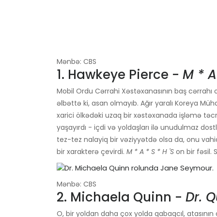
Mənbə: CBS
1. Hawkeye Pierce -
M * A
Mobil Ordu Cərrahi Xəstəxanasının baş cərrahı o
əlbəttə ki, asan olmayıb. Ağır yaralı Koreya Müh
xarici ölkədəki uzaq bir xəstəxanada işləmə təcrid
yaşayırdı - içdi və yoldaşları ilə unudulmaz dost
tez-tez nalayiq bir vəziyyətdə olsa da, onu vahid
bir xarakterə çevirdi.
M * A * S * H
'S
on bir fəsil.
Mənbə: CBS
2. Michaela Quinn -
Dr. 
O, bir yoldan daha çox yolda qabaqcıl, atasın