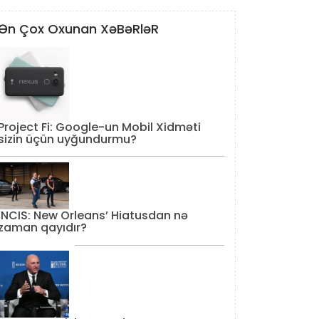
Ən Çox Oxunan XəBəRləR
Project Fi: Google-un Mobil Xidməti
sizin üçün uyğundurmu?
‘NCIS: New Orleans’ Hiatusdan nə
zaman qayıdır?