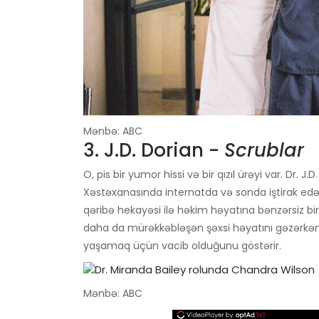
Mənbə: ABC
3. J.D. Dorian -
Scrublar
O, pis bir yumor hissi və bir qızıl ürəyi var. Dr
Xəstəxanasında internatda və sonda iştirak edən
qəribə hekayəsi ilə həkim həyatına bənzərsiz bir 
daha da mürəkkəbləşən şəxsi həyatını gəzərkən
yaşamaq üçün vacib olduğunu göstərir.
Mənbə: ABC