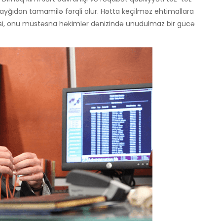
 qayğıdan tamamilə fərqli olur. Hətta keçilməz ehtimallara
, onu müstəsna həkimlər dənizində unudulmaz bir gücə