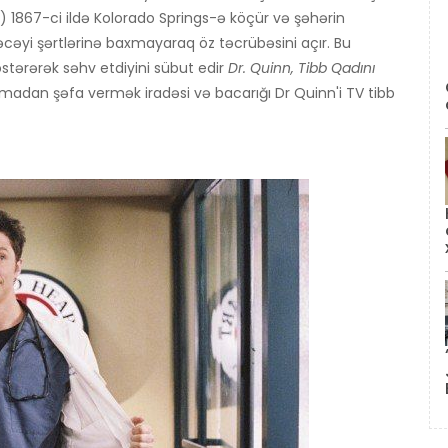
 1867-ci ildə Kolorado Springs-ə köçür və şəhərin
ləcəyi şərtlərinə baxmayaraq öz təcrübəsini açır. Bu
tərərək səhv etdiyini sübut edir
Dr. Quinn, Tibb Qadını
madan şəfa vermək iradəsi və bacarığı Dr Quinn'i TV tibb