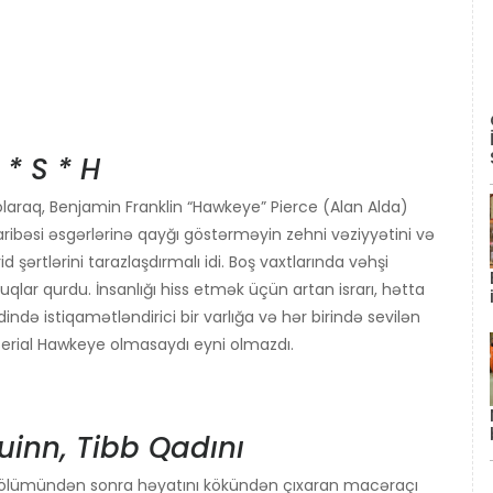
 * S * H
laraq, Benjamin Franklin “Hawkeye” Pierce (Alan Alda)
aribəsi əsgərlərinə qayğı göstərməyin zehni vəziyyətini və
 şərtlərini tarazlaşdırmalı idi. Boş vaxtlarında vəhşi
luqlar qurdu. İnsanlığı hiss etmək üçün artan israrı, hətta
ində istiqamətləndirici bir varlığa və hər birində sevilən
 Serial Hawkeye olmasaydı eyni olmazdı.
Quinn, Tibb Qadını
ın ölümündən sonra həyatını kökündən çıxaran macəraçı