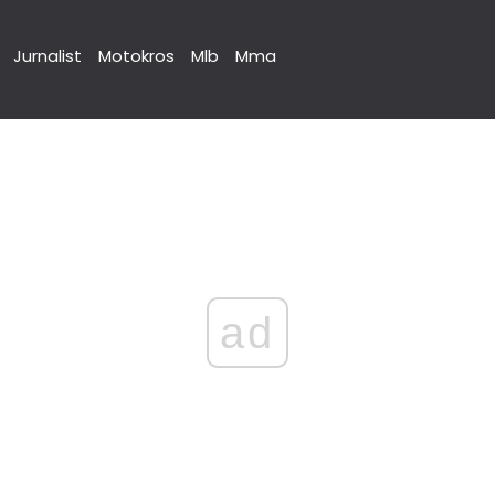
Jurnalist
Motokros
Mlb
Mma
ad