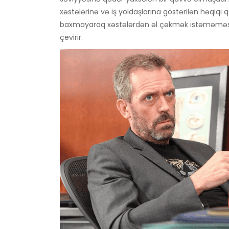
xəstələrinə və iş yoldaşlarına göstərilən həqiqi
baxmayaraq xəstələrdən əl çəkmək istəməməsi
çevirir.