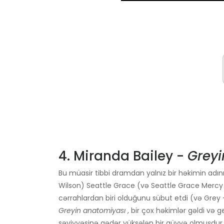
4. Miranda Bailey -
Greyi
Bu müasir tibbi dramdan yalnız bir həkimin adın
Wilson) Seattle Grace (və Seattle Grace Mercy
cərrahlardan biri olduğunu sübut etdi (və Gre
Greyin anatomiyası
, bir çox həkimlər gəldi və g
səviyyəsinə qədər yüksələn bir qüvvə olmuşdur. 