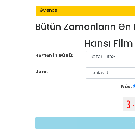
Əyləncə
Bütün Zamanların Ən 
Hansı Fil
HəFtəNin Günü:
Janr:
Növ: