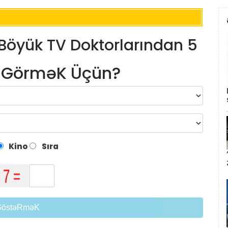
Böyük TV Doktorlarından 5
m GörməK Üçün?
Kino
Sıra
GöstəRməK