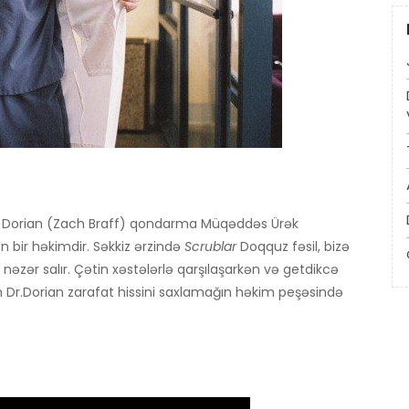
. J.D. Dorian (Zach Braff) qondarma Müqəddəs Ürək
 bir həkimdir. Səkkiz ərzində
Scrublar
Doqquz fəsil, bizə
nəzər salır. Çətin xəstələrlə qarşılaşarkən və getdikcə
 Dr.Dorian zarafat hissini saxlamağın həkim peşəsində