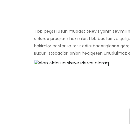
Tibb peşəsi uzun müddət televiziyanın sevimli m
onlarca proqram həkimlər, tibb bacıları və çalış
həkimlər neştər ilə təsir edici bacarıqlarına görə 
Budur, istedadları onları həqiqətən unudulmaz e