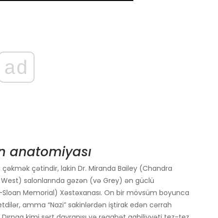
ad
n anatomiyası
ı çəkmək çətindir, lakin Dr. Miranda Bailey (Chandra
 West) salonlarında gəzən (və Grey) ən güclü
y -Sloan Memorial) Xəstəxanası. On bir mövsüm boyunca
etdilər, amma “Nazi” sakinlərdən iştirak edən cərrah
Dırnaq kimi sərt davranışı və rəqabət qabiliyyəti tez-tez