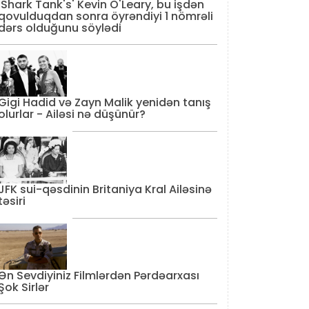
'Shark Tank's' Kevin O'Leary, bu işdən
qovulduqdan sonra öyrəndiyi 1 nömrəli
dərs olduğunu söylədi
Gigi Hadid və Zayn Malik yenidən tanış
olurlar - Ailəsi nə düşünür?
JFK sui-qəsdinin Britaniya Kral Ailəsinə
təsiri
Ən Sevdiyiniz Filmlərdən Pərdəarxası
Şok Sirlər