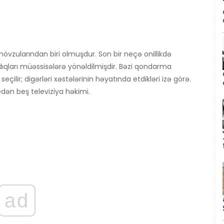
övzularından biri olmuşdur. Son bir neçə onillikdə
dıqları müəssisələrə yönəldilmişdir. Bəzi qondarma
seçilir; digərləri xəstələrinin həyatında etdikləri izə görə.
dən beş televiziya həkimi.
ad