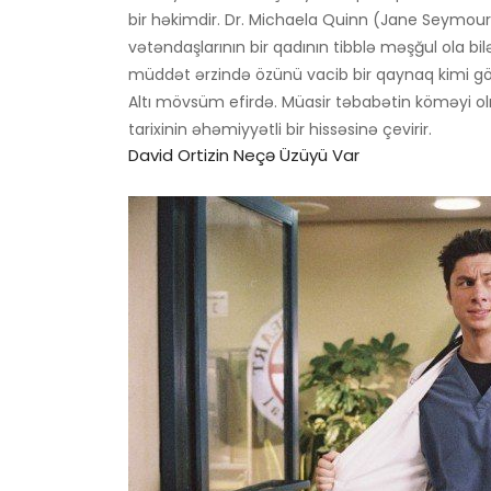
bir həkimdir. Dr. Michaela Quinn (Jane Seymour)
vətəndaşlarının bir qadının tibblə məşğul ola bi
müddət ərzində özünü vacib bir qaynaq kimi gös
Altı mövsüm efirdə. Müasir təbabətin köməyi ol
tarixinin əhəmiyyətli bir hissəsinə çevirir.
David Ortizin Neçə Üzüyü Var