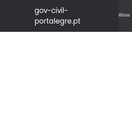
gov-civil-
ƏSas
portalegre.pt