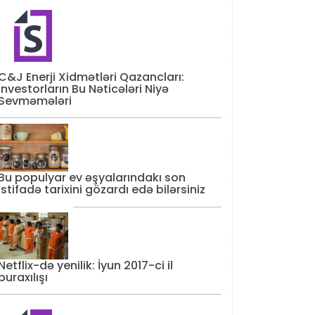
C&J Enerji Xidmətləri Qazancları:
İnvestorların Bu Nəticələri Niyə
Sevməmələri
Bu populyar ev əşyalarındakı son
istifadə tarixini gözardı edə bilərsiniz
Netflix-də yenilik: İyun 2017-ci il
buraxılışı