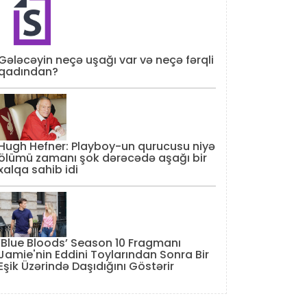
Gələcəyin neçə uşağı var və neçə fərqli
qadından?
Hugh Hefner: Playboy-un qurucusu niyə
ölümü zamanı şok dərəcədə aşağı bir
xalqa sahib idi
‘Blue Bloods’ Season 10 Fragmanı
Jamie'nin Eddini Toylarından Sonra Bir
Eşik Üzərində Daşıdığını Göstərir