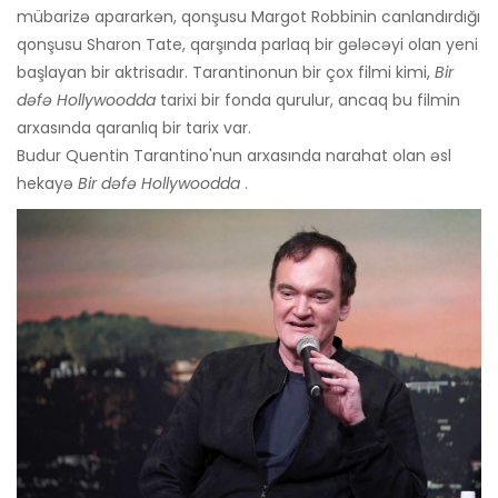
mübarizə apararkən, qonşusu Margot Robbinin canlandırdığı
qonşusu Sharon Tate, qarşında parlaq bir gələcəyi olan yeni
başlayan bir aktrisadır. Tarantinonun bir çox filmi kimi,
Bir
dəfə Hollywoodda
tarixi bir fonda qurulur, ancaq bu filmin
arxasında qaranlıq bir tarix var.
Budur Quentin Tarantino'nun arxasında narahat olan əsl
hekayə
Bir dəfə Hollywoodda
.