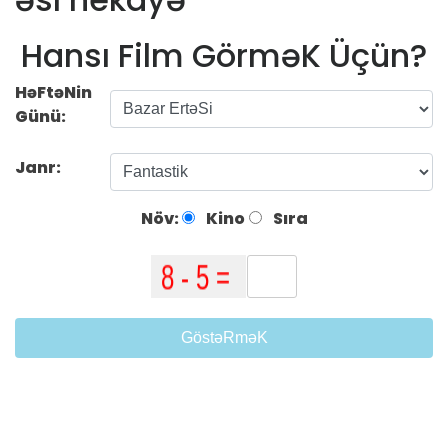
Hansı Film GörməK Üçün?
HəFtəNin
Günü:
Janr:
Növ:
Kino
Sıra
GöstəRməK