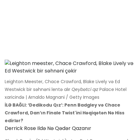
Leighton Meester, Chace Crawford, Blake Lively və Ed
Westwick bir səhnəni lentə alır
Qeybətci qız
Palace Hotel
xaricində | Arnaldo Magnani / Getty Images
İLƏ BAĞLI: ‘Dedikodu Qız’: Penn Badgley və Chace
Crawford, Dan’ın Finale Twist'ini Həqiqətən Nə Hiss
edirlər?
Derrick Rose Ildə Nə Qədər Qazanır