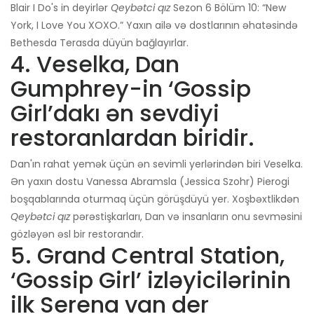
Blair I Do's in deyirlər
Qeybətci qız
Sezon 6 Bölüm 10: “New
York, I Love You XOXO.” Yaxın ailə və dostlarının əhatəsində
Bethesda Terasda düyün bağlayırlar.
4. Veselka, Dan
Gumphrey-in ‘Gossip
Girl’dakı ən sevdiyi
restoranlardan biridir.
Dan'ın rahat yemək üçün ən sevimli yerlərindən biri Veselka.
Ən yaxın dostu Vanessa Abramsla (Jessica Szohr) Pierogi
boşqablarında oturmaq üçün görüşdüyü yer. Xoşbəxtlikdən
Qeybətci qız
pərəstişkarları, Dan və insanların onu sevməsini
gözləyən əsl bir restorandır.
5. Grand Central Station,
‘Gossip Girl’ izləyicilərinin
ilk Serena van der