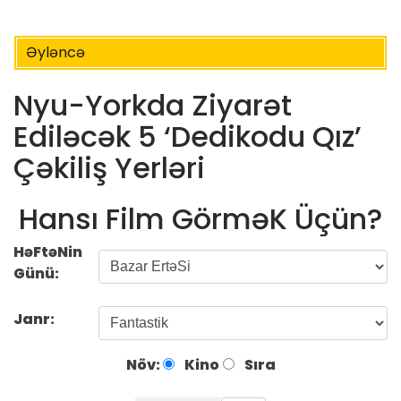
Əyləncə
Nyu-Yorkda Ziyarət
Ediləcək 5 ‘Dedikodu Qız’
Çəkiliş Yerləri
Hansı Film GörməK Üçün?
HəFtəNin
Günü:
Janr:
Növ:
Kino
Sıra