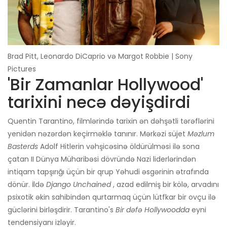
Brad Pitt, Leonardo DiCaprio və Margot Robbie | Sony
Pictures
'Bir Zamanlar Hollywood'
tarixini necə dəyişdirdi
Quentin Tarantino, filmlərində tarixin ən dəhşətli tərəflərini
yenidən nəzərdən keçirməklə tanınır. Mərkəzi süjet
Məzlum
Basterds
Adolf Hitlerin vəhşicəsinə öldürülməsi ilə sona
çatan II Dünya Müharibəsi dövründə Nazi liderlərindən
intiqam tapşırığı üçün bir qrup Yəhudi əsgərinin ətrafında
dönür. İldə
Django Unchained
, azad edilmiş bir kölə, arvadını
psixotik əkin sahibindən qurtarmaq üçün lütfkar bir ovçu ilə
güclərini birləşdirir. Tarantino's
Bir dəfə Hollywoodda
eyni
tendensiyanı izləyir.