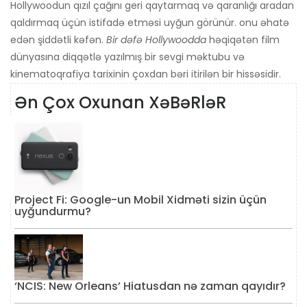
Hollywoodun qızıl çağını geri qaytarmaq və qaranlığı aradan
qaldırmaq üçün istifadə etməsi uyğun görünür. onu əhatə
edən şiddətli kəfən.
Bir dəfə Hollywoodda
həqiqətən film
dünyasına diqqətlə yazılmış bir sevgi məktubu və
kinematoqrafiya tarixinin çoxdan bəri itirilən bir hissəsidir.
Ən Çox Oxunan XəBəRləR
Project Fi: Google-un Mobil Xidməti sizin üçün
uyğundurmu?
‘NCIS: New Orleans’ Hiatusdan nə zaman qayıdır?