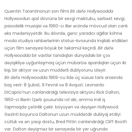
Quentin Tarantinonun son filmi
Bir dəfə Hollywoodda
Hollywoodun qızıl dövrünə bir sevgi məktubu, sərbəst sevgi,
psixodelik musiqisi və 1960-cı illər ərzində mövcud olan canlı
əks mədəniyyətdir. Bu dövrdə, gənc yaradıcı ağıllar köhnə
moda studiya rəhbərlərinin status-kvosunda inqilab etdikləri
üçün film sənayesi böyük bir təkamül keçirdi.
Bir dəfə
Hollywoodda
bir vaxtlar tanıdıqları dünyadakı bir çox
dəyişikliyə uyğunlaşmaq üçün mübarizə apardıqları üçün iki
kişi, bir aktyor və uzun müddətli dublyorunu izləyir.
Bir dəfə Hollywoodda
1969-cu ildə üç xüsusi tarix arasında
baş verir: 8 Şubat, 9 Fevral və 8 Avqust. Leonardo
DiCaprio'nun canlandırdığı televiziya aktyoru Rick Dalton,
1950-ci illərin Qərb şousunda rol alır, amma indi iş
tapmaqda çətinlik çəkir. böyüyən və dəyişən Hollywood.
Gəzinti boyunca Daltonun uzun müddətdir dublyaj etdiyi
cütlük və ən yaxşı dostu, Bred Pittin canlandırdığı Cliff Booth
var. Dalton dəyişməz bir sənayedə bir yer uğrunda