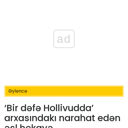
ad
Əyləncə
‘Bir dəfə Hollivudda’
arxasındakı narahat edən
əsl hekayə