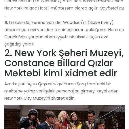
Chuck Bass'ın (Ed Westwick) atası Bart Bass-a məxsus olan
New York Palace Hotel, müntəzəm olaraq açılır.
Qeybətci qız
.
İlk hissələrdə, Serena van der Woodsen'in (Blake Lively)
ailəsinin çatı evi yenidən təmir edilərkən qaldığı yer. Həm də
Chuck Bass şounun əhəmiyyətli bir hissəsi üçün evə
çağırdığı yerdir.
2. New York Şəhəri Muzeyi,
Constance Billard Qızlar
Məktəbi kimi xidmət edir
Azarkeşləri üçün
Qeybətci qız
Yuxarı Şərq tərəfdəki bir
məktəbə yalnız verilişdəki personajları girməyi xəyal edən
New York City Muzeyini ziyarət edin.