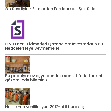
Ən Sevdiyiniz Filmlərdən Pərdəarxası Şok Sirlər
C&J Enerji Xidmətləri Qazancları: İnvestorların Bu
Nəticələri Niyə Sevməmələri
Bu populyar ev əşyalarındakı son istifadə tarixini
gözardı edə bilərsiniz
Netflix-də yenilik: İyun 2017-ci il buraxılışı