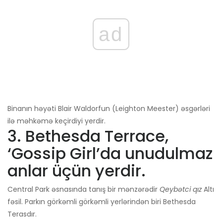
ad
Binanın həyəti Blair Waldorfun (Leighton Meester) əsgərləri
ilə məhkəmə keçirdiyi yerdir.
3. Bethesda Terrace,
‘Gossip Girl’da unudulmaz
anlar üçün yerdir.
Central Park əsnasında tanış bir mənzərədir
Qeybətci qız
Altı
fəsil. Parkın görkəmli görkəmli yerlərindən biri Bethesda
Terasdır.