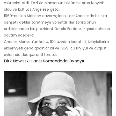
müraciət etdi. Tezliklə Mansonun bütün bir qrup izləyicisi
oldu və kult Los Angelesə getdi.
1969-cu ildə Manson davamçılarını Los-Ancelesdə bir sıra
dəhşətli qətllər törətməyə yönəltdi. İllər sonra onun
ardıcıllarından biri prezident Gerald Forda sui-qəsd cəhdinə
davam edəcəkdi.
Charles Manson’un kultu, 100 üzvdən ibarət idi; izləyicilərinin
əksəriyyəti gənc qadınlar idi və 1969-cu ilin iyul və avqust
aylarında doqquz qətl törətdi.
Dirk Nowitzki Hansı Komandada Oynayır