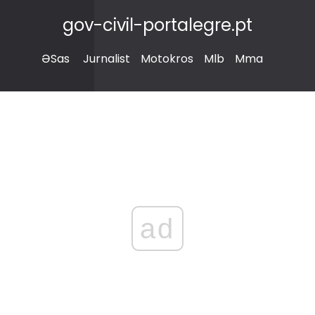
gov-civil-portalegre.pt
ƏSas
Jurnalist
Motokros
Mlb
Mma
ad