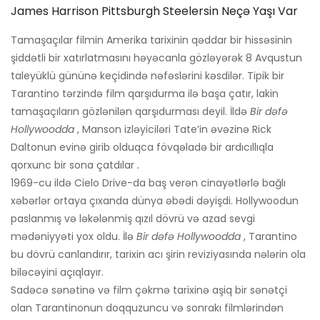
James Harrison Pittsburgh Steelersin Neçə Yaşı Var
Tamaşaçılar filmin Amerika tarixinin qəddar bir hissəsinin
şiddətli bir xatırlatmasını həyəcanla gözləyərək 8 Avqustun
taleyüklü gününə keçidində nəfəslərini kəsdilər. Tipik bir
Tarantino tərzində film qarşıdurma ilə başa çatır, lakin
tamaşaçıların gözlənilən qarşıdurması deyil. İldə
Bir dəfə
Hollywoodda
, Manson izləyiciləri Tate’in əvəzinə Rick
Daltonun evinə girib olduqca fövqəladə bir ardıcıllıqla
qorxunc bir sona çatdılar
.
1969-cu ildə Cielo Drive-da baş verən cinayətlərlə bağlı
xəbərlər ortaya çıxanda dünya əbədi dəyişdi. Hollywoodun
paslanmış və ləkələnmiş qızıl dövrü və azad sevgi
mədəniyyəti yox oldu. İlə
Bir dəfə Hollywoodda
, Tarantino
bu dövrü canlandırır, tarixin acı şirin reviziyasında nələrin ola
biləcəyini açıqlayır.
Sadəcə sənətinə və film çəkmə tarixinə aşiq bir sənətçi
olan Tarantinonun doqquzuncu və sonrakı filmlərindən