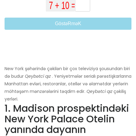
GöstəRməK
New York şəhərində çəkilən bir çox televiziya şousundan biri
də budur
Qeybətci qız
. Yeniyetmələr serialı pərəstişkarlarına
Manhattan evləri, restoranlar, otellər və əlamətdar yerlərin
möhtəşəm mənzərələrini təqdim edir.
Qeybətci qız
çəkiliş
yerləri.
1. Madison prospektindəki
New York Palace Otelin
yanında dayanın