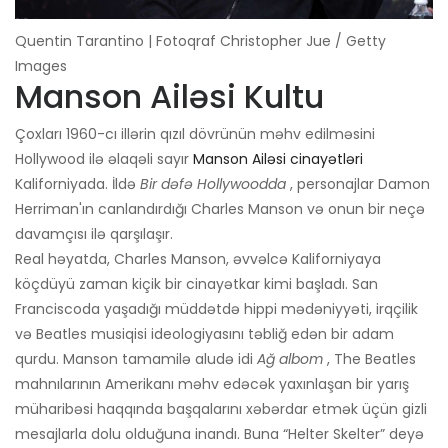
Quentin Tarantino | Fotoqraf Christopher Jue / Getty
Images
Manson Ailəsi Kultu
Çoxları 1960-cı illərin qızıl dövrünün məhv edilməsini
Hollywood ilə əlaqəli sayır
Manson Ailəsi cinayətləri
Kaliforniyada. İldə
Bir dəfə Hollywoodda
, personajlar Damon
Herriman'ın canlandırdığı Charles Manson və onun bir neçə
davamçısı ilə qarşılaşır.
Real həyatda, Charles Manson, əvvəlcə Kaliforniyaya
köçdüyü zaman kiçik bir cinayətkar kimi başladı. San
Franciscoda yaşadığı müddətdə hippi mədəniyyəti, irqçilik
və Beatles musiqisi ideologiyasını təbliğ edən bir adam
qurdu. Manson tamamilə aludə idi
Ağ albom
, The Beatles
mahnılarının Amerikanı məhv edəcək yaxınlaşan bir yarış
müharibəsi haqqında başqalarını xəbərdar etmək üçün gizli
mesajlarla dolu olduğuna inandı. Buna “Helter Skelter” deyə