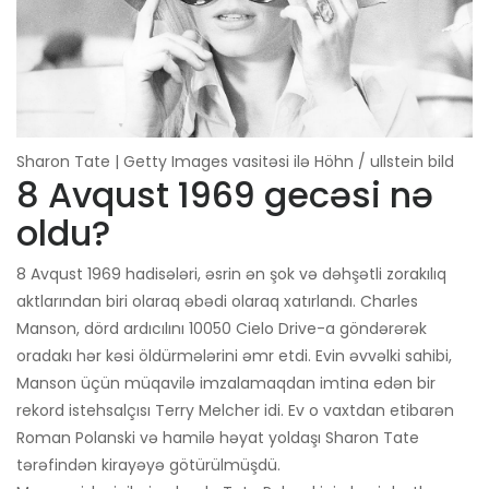
Sharon Tate | Getty Images vasitəsi ilə Höhn / ullstein bild
8 Avqust 1969 gecəsi nə
oldu?
8 Avqust 1969 hadisələri, əsrin ən şok və dəhşətli zorakılıq
aktlarından biri olaraq əbədi olaraq xatırlandı. Charles
Manson, dörd ardıcılını 10050 Cielo Drive-a göndərərək
oradakı hər kəsi öldürmələrini əmr etdi. Evin əvvəlki sahibi,
Manson üçün müqavilə imzalamaqdan imtina edən bir
rekord istehsalçısı Terry Melcher idi. Ev o vaxtdan etibarən
Roman Polanski və hamilə həyat yoldaşı Sharon Tate
tərəfindən kirayəyə götürülmüşdü.