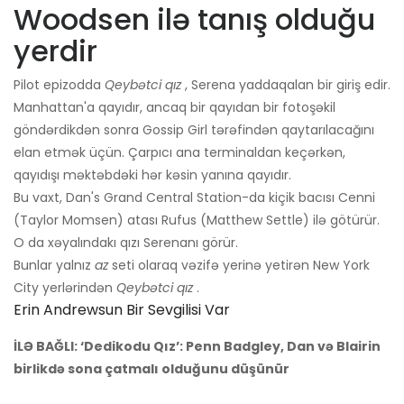
Woodsen ilə tanış olduğu
yerdir
Pilot epizodda
Qeybətci qız
, Serena yaddaqalan bir giriş edir.
Manhattan'a qayıdır, ancaq bir qayıdan bir fotoşəkil
göndərdikdən sonra Gossip Girl tərəfindən qaytarılacağını
elan etmək üçün. Çarpıcı ana terminaldan keçərkən,
qayıdışı məktəbdəki hər kəsin yanına qayıdır.
Bu vaxt, Dan's Grand Central Station-da kiçik bacısı Cenni
(Taylor Momsen) atası Rufus (Matthew Settle) ilə götürür.
O da xəyalındakı qızı Serenanı görür.
Bunlar yalnız
az
seti olaraq vəzifə yerinə yetirən New York
City yerlərindən
Qeybətci qız
.
Erin Andrewsun Bir Sevgilisi Var
İLƏ BAĞLI: ‘Dedikodu Qız’: Penn Badgley, Dan və Blairin
birlikdə sona çatmalı olduğunu düşünür