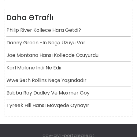
Daha ƏTraflı
Philip River Kollecə Hara Getdi?
Danny Green -in Neçə Üzüyü Var
Joe Montana Hansı Kollecdə Oxuyurdu
Karl Malone Indi Ne Edir
Wwe Seth Rollins Neçə Yaşındadır
Bubba Ray Dudley Və Məxmər Göy
Tyreek Hill Hansı Mövqedə Oynayır
gov-civil-portalegre.pt