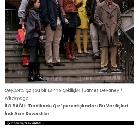
Qeybətci qız
şou bir səhnə çəkilişlər | James Devaney /
WireImage
İLƏ BAĞLI: ‘Dedikodu Qız’ pərəstişkarları Bu Verilişləri
İndi Axın Sevərdilər