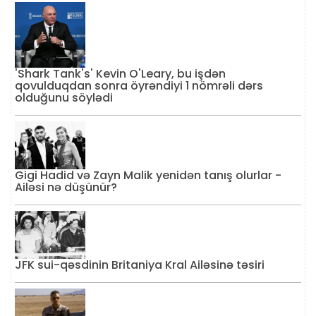
'Shark Tank's' Kevin O'Leary, bu işdən
qovulduqdan sonra öyrəndiyi 1 nömrəli dərs
olduğunu söylədi
Gigi Hadid və Zayn Malik yenidən tanış olurlar -
Ailəsi nə düşünür?
JFK sui-qəsdinin Britaniya Kral Ailəsinə təsiri