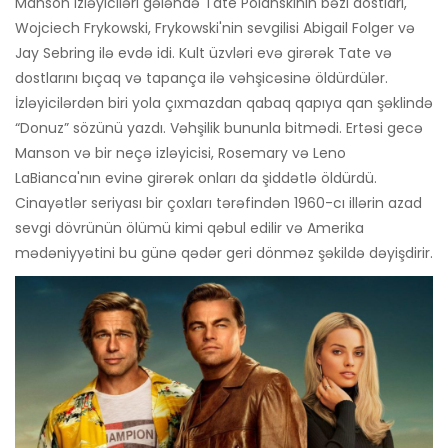
Manson izləyiciləri gələndə Tate Polanskinin bəzi dostları,
Wojciech Frykowski, Frykowski'nin sevgilisi Abigail Folger və
Jay Sebring ilə evdə idi. Kult üzvləri evə girərək Tate və
dostlarını bıçaq və tapança ilə vəhşicəsinə öldürdülər.
İzləyicilərdən biri yola çıxmazdan qabaq qapıya qan şəklində
“Donuz” sözünü yazdı. Vəhşilik bununla bitmədi. Ertəsi gecə
Manson və bir neçə izləyicisi, Rosemary və Leno
LaBianca'nın evinə girərək onları da şiddətlə öldürdü.
Cinayətlər seriyası bir çoxları tərəfindən 1960-cı illərin azad
sevgi dövrünün ölümü kimi qəbul edilir və Amerika
mədəniyyətini bu günə qədər geri dönməz şəkildə dəyişdirir.