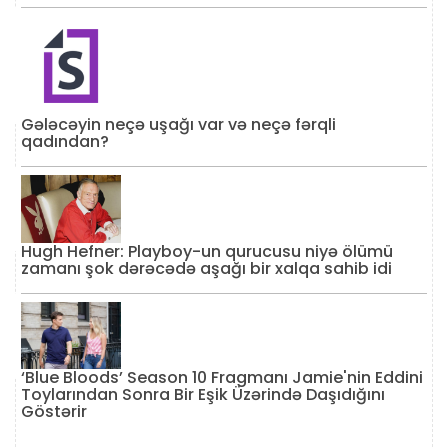
Gələcəyin neçə uşağı var və neçə fərqli
qadından?
Hugh Hefner: Playboy-un qurucusu niyə ölümü
zamanı şok dərəcədə aşağı bir xalqa sahib idi
‘Blue Bloods’ Season 10 Fragmanı Jamie'nin Eddini
Toylarından Sonra Bir Eşik Üzərində Daşıdığını
Göstərir