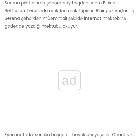
Serena pilot olaraq şəhərə qayıtdıqdan sonra Blairlə
Bethesda Terasında ürəkdən ürək tapırlar. Blair göz yaşları ilə
Serena şəhərdən müəmmalı şəkildə internat məktəbinə
gedəndə yazdığı məktubu oxuyur.
ad
Eyni nöqtədə, serialın başqa bir böyük anı yaşanır. Chuck və