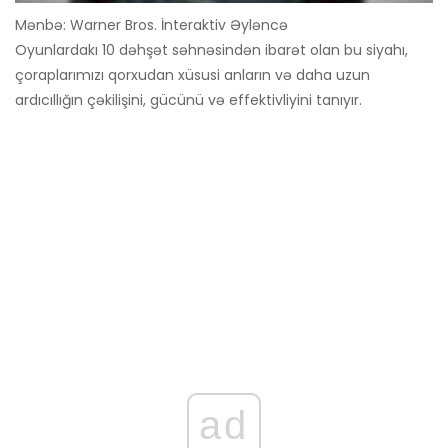
Mənbə: Warner Bros. İnteraktiv Əyləncə
Oyunlardakı 10 dəhşət səhnəsindən ibarət olan bu siyahı,
çoraplarımızı qorxudan xüsusi anların və daha uzun
ardıcıllığın çəkilişini, gücünü və effektivliyini tanıyır.
ad