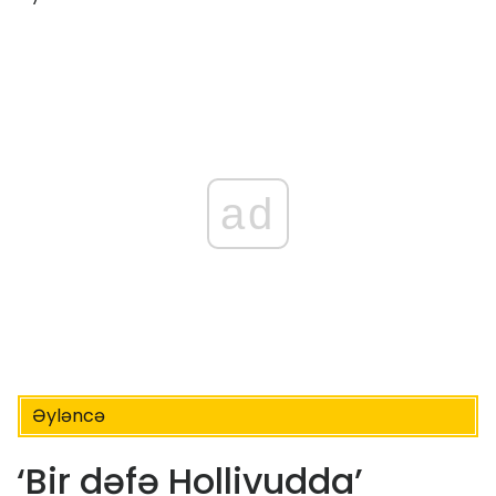
ad
Əyləncə
‘Bir dəfə Hollivudda’