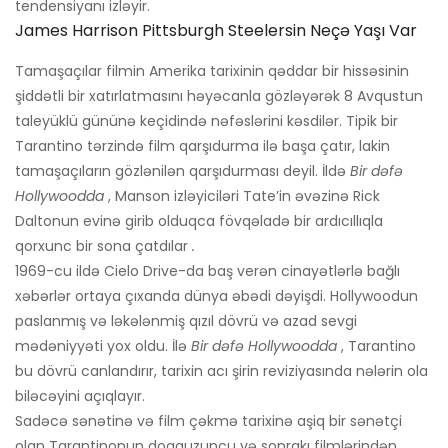
tendensiyanı izləyir.
James Harrison Pittsburgh Steelersin Neçə Yaşı Var
Tamaşaçılar filmin Amerika tarixinin qəddar bir hissəsinin
şiddətli bir xatırlatmasını həyəcanla gözləyərək 8 Avqustun
taleyüklü gününə keçidində nəfəslərini kəsdilər. Tipik bir
Tarantino tərzində film qarşıdurma ilə başa çatır, lakin
tamaşaçıların gözlənilən qarşıdurması deyil. İldə
Bir dəfə
Hollywoodda
, Manson izləyiciləri Tate’in əvəzinə Rick
Daltonun evinə girib olduqca fövqəladə bir ardıcıllıqla
qorxunc bir sona çatdılar
.
1969-cu ildə Cielo Drive-da baş verən cinayətlərlə bağlı
xəbərlər ortaya çıxanda dünya əbədi dəyişdi. Hollywoodun
paslanmış və ləkələnmiş qızıl dövrü və azad sevgi
mədəniyyəti yox oldu. İlə
Bir dəfə Hollywoodda
, Tarantino
bu dövrü canlandırır, tarixin acı şirin reviziyasında nələrin ola
biləcəyini açıqlayır.
Sadəcə sənətinə və film çəkmə tarixinə aşiq bir sənətçi
olan Tarantinonun doqquzuncu və sonrakı filmlərindən