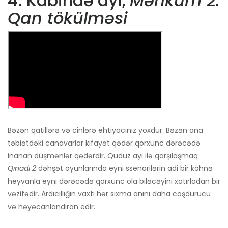
4. Kabində ayı,
Məhkum 2:
Qan tökülməsi
Bəzən qatillərə və cinlərə ehtiyacınız yoxdur. Bəzən ana
təbiətdəki canavarlar kifayət qədər qorxunc dərəcədə
inanan düşmənlər qədərdir. Quduz ayı ilə qarşılaşmaq
Qınadı 2
dəhşət oyunlarında eyni ssenarilərin adi bir köhnə
heyvanla eyni dərəcədə qorxunc ola biləcəyini xatırladan bir
vəzifədir. Ardıcıllığın vaxtı hər sıxma anını daha coşdurucu
və həyəcanlandıran edir.