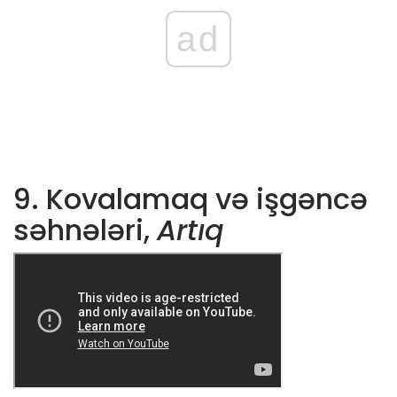
ad
9. Kovalamaq və işgəncə
səhnələri,
Artıq