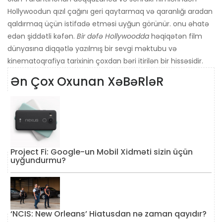
Hollywoodun qızıl çağını geri qaytarmaq və qaranlığı aradan
qaldırmaq üçün istifadə etməsi uyğun görünür. onu əhatə
edən şiddətli kəfən.
Bir dəfə Hollywoodda
həqiqətən film
dünyasına diqqətlə yazılmış bir sevgi məktubu və
kinematoqrafiya tarixinin çoxdan bəri itirilən bir hissəsidir.
Ən Çox Oxunan XəBəRləR
Project Fi: Google-un Mobil Xidməti sizin üçün
uyğundurmu?
‘NCIS: New Orleans’ Hiatusdan nə zaman qayıdır?