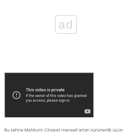
ad
Bu səhnə
Məhkum: Cinayət mənşəli
artan sürünənlik üçün