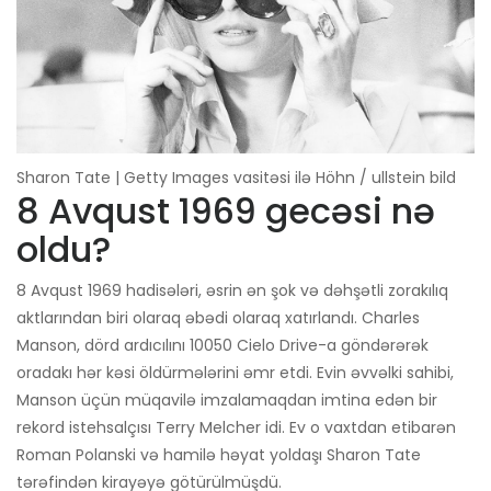
Sharon Tate | Getty Images vasitəsi ilə Höhn / ullstein bild
8 Avqust 1969 gecəsi nə
oldu?
8 Avqust 1969 hadisələri, əsrin ən şok və dəhşətli zorakılıq
aktlarından biri olaraq əbədi olaraq xatırlandı. Charles
Manson, dörd ardıcılını 10050 Cielo Drive-a göndərərək
oradakı hər kəsi öldürmələrini əmr etdi. Evin əvvəlki sahibi,
Manson üçün müqavilə imzalamaqdan imtina edən bir
rekord istehsalçısı Terry Melcher idi. Ev o vaxtdan etibarən
Roman Polanski və hamilə həyat yoldaşı Sharon Tate
tərəfindən kirayəyə götürülmüşdü.