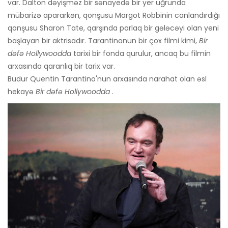
var. Dalton dəyişməz bir sənayedə bir yer uğrunda
mübarizə apararkən, qonşusu Margot Robbinin canlandırdığı
qonşusu Sharon Tate, qarşında parlaq bir gələcəyi olan yeni
başlayan bir aktrisadır. Tarantinonun bir çox filmi kimi,
Bir
dəfə Hollywoodda
tarixi bir fonda qurulur, ancaq bu filmin
arxasında qaranlıq bir tarix var.
Budur Quentin Tarantino'nun arxasında narahat olan əsl
hekayə
Bir dəfə Hollywoodda
.