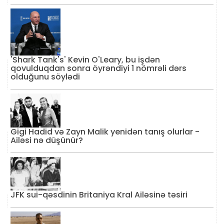
'Shark Tank's' Kevin O'Leary, bu işdən
qovulduqdan sonra öyrəndiyi 1 nömrəli dərs
olduğunu söylədi
Gigi Hadid və Zayn Malik yenidən tanış olurlar -
Ailəsi nə düşünür?
JFK sui-qəsdinin Britaniya Kral Ailəsinə təsiri