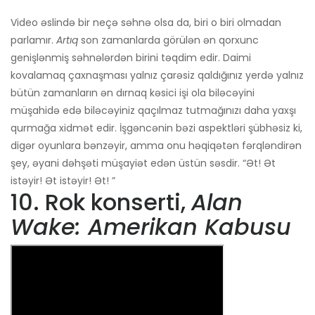
Video əslində bir neçə səhnə olsa da, biri o biri olmadan
parlamır.
Artıq
son zamanlarda görülən ən qorxunc
genişlənmiş səhnələrdən birini təqdim edir. Daimi
kovalamaq çaxnaşması yalnız çarəsiz qaldığınız yerdə yalnız
bütün zamanların ən dırnaq kəsici işi ola biləcəyini
müşahidə edə biləcəyiniz qaçılmaz tutmağınızı daha yaxşı
qurmağa xidmət edir. İşgəncənin bəzi aspektləri şübhəsiz ki,
digər oyunlara bənzəyir, amma onu həqiqətən fərqləndirən
şey, əyani dəhşəti müşayiət edən üstün səsdir. “Ət! Ət
istəyir! Ət istəyir! Ət! ”
10. Rok konserti,
Alan
Wake: Amerikan Kabusu