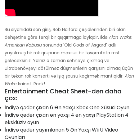
Bu siyahıdakı son giriş, Rob Halford çeşidlərindən biri olan
dəhşətinə görə fərqli bir qışqırmağa layiqdir. İldə
Alan Wake:
Amerikan Kabusu
sonunda 'Old Gods of Asgard' adlı
yuyulmuş bir rok qrupuna məxsus bir təsərrüfata rast
gələcəksiniz. Yalnız o zaman səhnəyə çıxmaq və
ultrabənövşəyi dözülməz düşmənlərin qarşısını almaq üçün
bir təkan rok konserti və işıq şousu keçirmək mantiqidir.
Alan
Wake
kainat. Rock!
Entertainment Cheat Sheet-dən daha
çox:
İndiyə qədər çıxan 6 Ən Yaxşı Xbox One Xüsusi Oyun
İndiyə qədər çıxan ən yaxşı 4 ən yaxşı PlayStation 4
eksklüziv oyun
İndiyə qədər yayımlanan 5 Ən Yaxşı Wii U Video
Oyunları