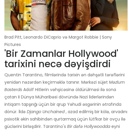
Brad Pitt, Leonardo DiCaprio və Margot Robbie | Sony
Pictures
'Bir Zamanlar Hollywood'
tarixini necə dəyişdirdi
Quentin Tarantino, filmlərində tarixin ən dəhşətli tərəflərini
yenidən nəzərdən keçirməklə tanınır. Mərkəzi süjet
Məzlum
Basterds
Adolf Hitlerin vəhşicəsinə öldürülməsi ilə sona
çatan II Dünya Müharibəsi dövründə Nazi liderlərindən
intiqam tapşırığı üçün bir qrup Yəhudi əsgərinin ətrafında
dönür. İldə
Django Unchained
, azad edilmiş bir kölə, arvadını
psixotik əkin sahibindən qurtarmaq üçün lütfkar bir ovçu ilə
güclərini birləşdirir. Tarantino's
Bir dəfə Hollywoodda
eyni