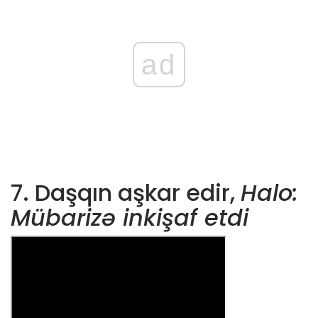
ad
7. Daşqın aşkar edir,
Halo:
Mübarizə inkişaf etdi