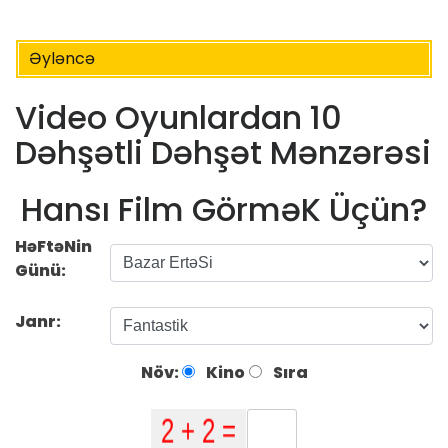
Əyləncə
Video Oyunlardan 10
Dəhşətli Dəhşət Mənzərəsi
Hansı Film GörməK Üçün?
HəFtəNin
Günü:
Janr:
Növ:
Kino
Sıra