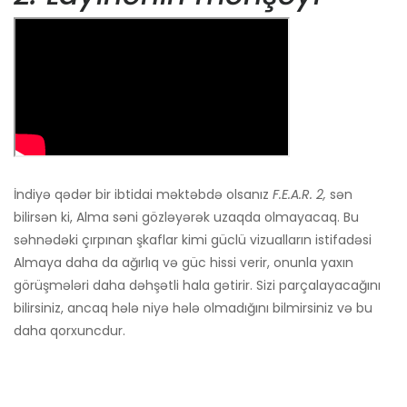
İndiyə qədər bir ibtidai məktəbdə olsanız
F.E.A.R. 2,
sən
bilirsən ki, Alma səni gözləyərək uzaqda olmayacaq. Bu
səhnədəki çırpınan şkaflar kimi güclü vizualların istifadəsi
Almaya daha da ağırlıq və güc hissi verir, onunla yaxın
görüşmələri daha dəhşətli hala gətirir. Sizi parçalayacağını
bilirsiniz, ancaq hələ niyə hələ olmadığını bilmirsiniz və bu
daha qorxuncdur.