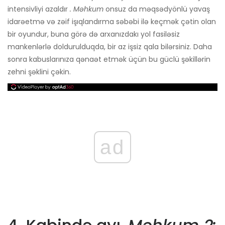
intensivliyi azaldır
. Məhkum
onsuz da məqsədyönlü yavaş
idarəetmə və zəif işıqlandırma səbəbi ilə keçmək çətin olan
bir oyundur, buna görə də arxanızdakı yol fasiləsiz
mankenlərlə doldurulduqda, bir az işsiz qala bilərsiniz. Daha
sonra kabuslarınıza qənaət etmək üçün bu güclü şəkillərin
zehni şəklini çəkin.
ad