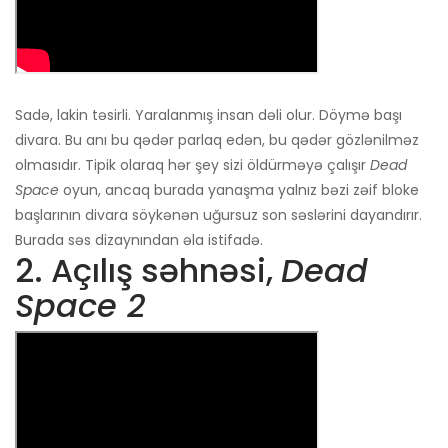
Sadə, lakin təsirli. Yaralanmış insan dəli olur. Döymə başı
divara. Bu anı bu qədər parlaq edən, bu qədər gözlənilməz
olmasıdır. Tipik olaraq hər şey sizi öldürməyə çalışır
Dead
Space
oyun, ancaq burada yanaşma yalnız bəzi zəif bloke
başlarının divara söykənən uğursuz son səslərini dayandırır.
Burada səs dizaynından əla istifadə.
2. Açılış səhnəsi,
Dead
Space 2