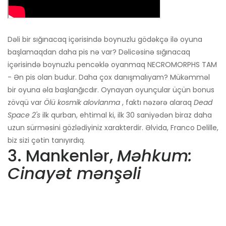
Dəli bir sığınacaq içərisində boynuzlu gödəkçə ilə oyuna
başlamaqdan daha pis nə var? Dəlicəsinə sığınacaq
içərisində boynuzlu pencəklə oyanmaq NECROMORPHS TAM
- Ən pis olan budur. Daha çox danışmalıyam? Mükəmməl
bir oyuna əla başlanğıcdır. Oynayan oyunçular üçün bonus
zövqü var
Ölü kosmik alovlanma
, faktı nəzərə alaraq
Dead
Space 2's
ilk qurban, ehtimal ki, ilk 30 saniyədən biraz daha
uzun sürməsini gözlədiyiniz xarakterdir. Əlvida, Franco Delille,
biz sizi çətin tanıyırdıq.
3. Mankenlər,
Məhkum:
Cinayət mənşəli