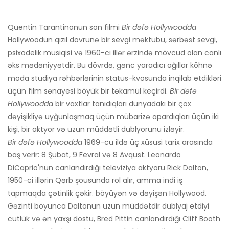
Quentin Tarantinonun son filmi
Bir dəfə Hollywoodda
Hollywoodun qızıl dövrünə bir sevgi məktubu, sərbəst sevgi,
psixodelik musiqisi və 1960-cı illər ərzində mövcud olan canlı
əks mədəniyyətdir. Bu dövrdə, gənc yaradıcı ağıllar köhnə
moda studiya rəhbərlərinin status-kvosunda inqilab etdikləri
üçün film sənayesi böyük bir təkamül keçirdi.
Bir dəfə
Hollywoodda
bir vaxtlar tanıdıqları dünyadakı bir çox
dəyişikliyə uyğunlaşmaq üçün mübarizə apardıqları üçün iki
kişi, bir aktyor və uzun müddətli dublyorunu izləyir.
Bir dəfə Hollywoodda
1969-cu ildə üç xüsusi tarix arasında
baş verir: 8 Şubat, 9 Fevral və 8 Avqust. Leonardo
DiCaprio'nun canlandırdığı televiziya aktyoru Rick Dalton,
1950-ci illərin Qərb şousunda rol alır, amma indi iş
tapmaqda çətinlik çəkir. böyüyən və dəyişən Hollywood.
Gəzinti boyunca Daltonun uzun müddətdir dublyaj etdiyi
cütlük və ən yaxşı dostu, Bred Pittin canlandırdığı Cliff Booth