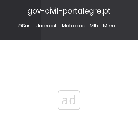
gov-civil-portalegre.pt
ƏSas
Jurnalist
Motokros
Mlb
Mma
ad