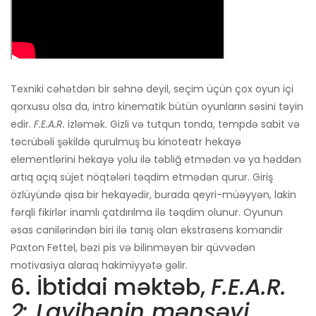
Texniki cəhətdən bir səhnə deyil, seçim üçün çox oyun içi
qorxusu olsa da, intro kinematik bütün oyunların səsini təyin
edir.
F.E.A.R.
izləmək. Gizli və tutqun tonda, tempdə sabit və
təcrübəli şəkildə qurulmuş bu kinoteatr hekayə
elementlərini hekayə yolu ilə təbliğ etmədən və ya həddən
artıq açıq süjet nöqtələri təqdim etmədən qurur. Giriş
özlüyündə qisa bir hekayədir, burada qeyri-müəyyən, lakin
fərqli fikirlər inamlı çatdırılma ilə təqdim olunur. Oyunun
əsas canilərindən biri ilə tanış olan ekstrasens komandir
Paxton Fettel, bəzi pis və bilinməyən bir qüvvədən
motivasiya alaraq hakimiyyətə gəlir.
6. İbtidai məktəb,
F.E.A.R.
2: Layihənin mənşəyi