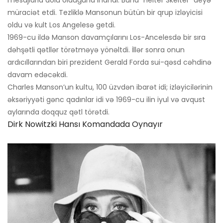
mesajlarla dolu olduğuna inandı. Buna “Helter Skelter” deyə
müraciət etdi. Tezliklə Mansonun bütün bir qrup izləyicisi
oldu və kult Los Angelesə getdi.
1969-cu ildə Manson davamçılarını Los-Ancelesdə bir sıra
dəhşətli qətllər törətməyə yönəltdi. İllər sonra onun
ardıcıllarından biri prezident Gerald Forda sui-qəsd cəhdinə
davam edəcəkdi.
Charles Manson’un kultu, 100 üzvdən ibarət idi; izləyicilərinin
əksəriyyəti gənc qadınlar idi və 1969-cu ilin iyul və avqust
aylarında doqquz qətl törətdi.
Dirk Nowitzki Hansı Komandada Oynayır