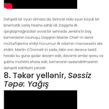
Dəhşətli bir oyun olmasa da, birincisi
Halo
oyun böyük bir
kinematik varlıq hissinə sahib idi. Daşqınla ilk
qarşılaşmağınızdan əvvəl bir səhnədə Jenkins'in baş
kamerasının oxunuşu, Daşqının Master Chief-in dəniz
müttəfiqlərinə etdiyi hücumun ilk adamın mənzərəsini əks
etdirir. Martin O'Donnell-in sadə, lakin son dərəcə təsirli
hesabı bu günə qədər davam edir, davamlı simlər qorxu və
şübhə mühitini əhatə edir, kameranın səsləndirilməsinin
dəhşətli sakitliyini yaradır.
8. Təkər yellənir,
Səssiz
Təpə: Yağış