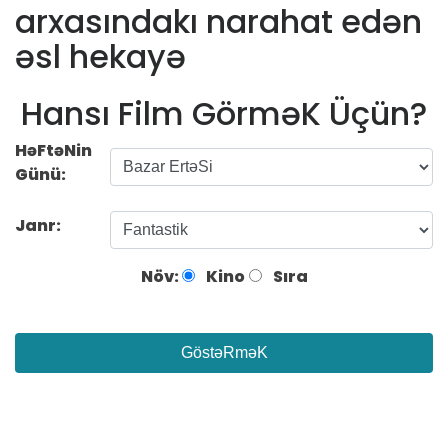
arxasındakı narahat edən
əsl hekayə
Hansı Film GörməK Üçün?
HəFtəNin
Günü:
Janr:
Növ:
Kino
Sıra
GöstəRməK