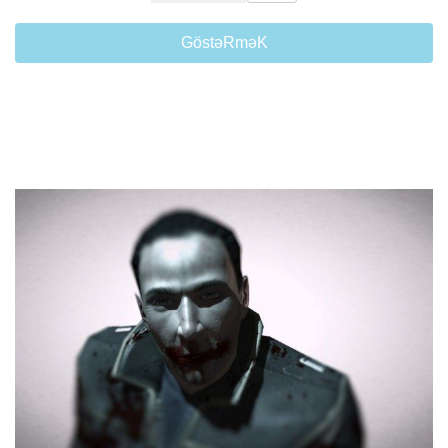
GöstəRməK