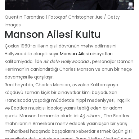
Quentin Tarantino | Fotoqraf Christopher Jue / Getty
Images
Manson Ailəsi Kultu
Çoxları 1960-cı illərin qızıl dövrünün məhv edilməsini
Hollywood ilə əlaqəli sayır
Manson Ailəsi cinayətləri
Kaliforniyada. İldə
Bir dəfə Hollywoodda
, personajlar Damon
Herriman'ın canlandırdığı Charles Manson və onun bir neçə
davamçısı ilə qarşılaşır.
Real həyatda, Charles Manson, əvvəlcə Kaliforniyaya
köçdüyü zaman kiçik bir cinayətkar kimi başladı. San
Franciscoda yaşadığı müddətdə hippi mədəniyyəti, irqçilik
və Beatles musiqisi ideologiyasını təbliğ edən bir adam
qurdu. Manson tamamilə aludə idi
Ağ albom
, The Beatles
mahnılarının Amerikanı məhv edəcək yaxınlaşan bir yarış
müharibəsi haqqında başqalarını xəbərdar etmək üçün gizli