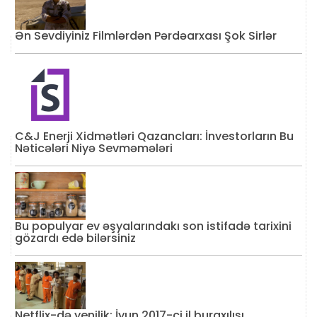
Ən Sevdiyiniz Filmlərdən Pərdəarxası Şok Sirlər
C&J Enerji Xidmətləri Qazancları: İnvestorların Bu
Nəticələri Niyə Sevməmələri
Bu populyar ev əşyalarındakı son istifadə tarixini
gözardı edə bilərsiniz
Netflix-də yenilik: İyun 2017-ci il buraxılışı