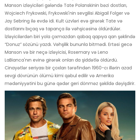
Manson izləyiciləri gələndə Tate Polanskinin bəzi dostları,
Wojciech Frykowski, Frykowski'nin sevgilisi Abigail Folger və
Jay Sebring ilə evdə idi. Kult üzvləri evə girərək Tate və
dostlarını bıçaq və tapança ilə vəhşicəsinə öldürdülər.
İzləyicilərdən biri yola çıxmazdan qabaq qapıya qan şəklində
“Donuz” sözünü yazdı. Vəhşilik bununla bitmədi. Ertəsi gecə
Manson və bir neçə izləyicisi, Rosemary və Leno
LaBianca'nın evinə girərək onları da şiddətlə öldürdü.
Cinayətlər seriyası bir çoxları tərəfindən 1960-cı illərin azad
sevgi dövrünün ölümü kimi qəbul edilir və Amerika
mədəniyyətini bu günə qədər geri dönməz şəkildə dəyişdirir.