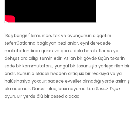
'Baş banger' kimi, incə, tək və oyunçunun diqqətini
təfərrüatlarına bağlayan bəzi anlar, eyni dərəcədə
mükafatlandıran qorxu və qorxu dolu hərəkətlər və ya
dəhşət ardıcıllığı təmin edir. Asılan bir gövdə üçün təkərin
sadə bir kommutatoru, yüngül bir toxunuşla yerləşdirilən bir
andır. Bununla əlaqəli həddən artıq sıx bir reaksiya və ya
halüsinasiya yoxdur; sadəcə əvvəllər olmadığı yerdə asılmış
ölü adamdır. Dürüst olaq, baxmayaraq ki: a
Səssiz Təpə
oyun. Bir yerdə ölü bir cəsəd olacaq.