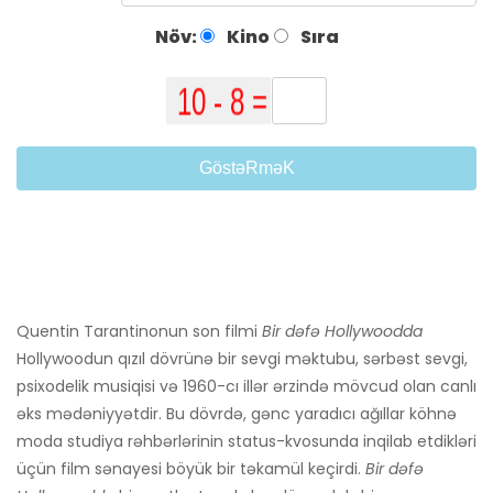
Növ:
Kino
Sıra
GöstəRməK
Quentin Tarantinonun son filmi
Bir dəfə Hollywoodda
Hollywoodun qızıl dövrünə bir sevgi məktubu, sərbəst sevgi,
psixodelik musiqisi və 1960-cı illər ərzində mövcud olan canlı
əks mədəniyyətdir. Bu dövrdə, gənc yaradıcı ağıllar köhnə
moda studiya rəhbərlərinin status-kvosunda inqilab etdikləri
üçün film sənayesi böyük bir təkamül keçirdi.
Bir dəfə