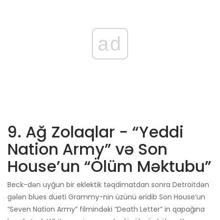
ad
9. Ağ Zolaqlar - “Yeddi
Nation Army” və Son
House’un “Ölüm Məktubu”
Beck-dən uyğun bir eklektik təqdimatdan sonra Detroitdən
gələn blues dueti Grammy-nin üzünü əridib Son House’un
“Seven Nation Army” filmindəki “Death Letter” in qapağına