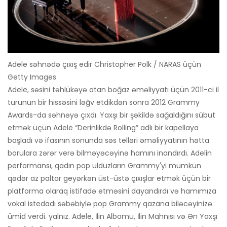
Adele səhnədə çıxış edir Christopher Polk / NARAS üçün
Getty Images
Adele, səsini təhlükəyə atan boğaz əməliyyatı üçün 2011-ci il
turunun bir hissəsini ləğv etdikdən sonra 2012 Grammy
Awards-da səhnəyə çıxdı. Yaxşı bir şəkildə sağaldığını sübut
etmək üçün Adele “Derinlikdə Rolling” adlı bir kapellaya
başladı və ifasının sonunda səs telləri əməliyyatının hətta
borulara zərər verə bilməyəcəyinə hamını inandırdı. Adelin
performansı, qadın pop ulduzların Grammy'yi mümkün
qədər az paltar geyərkən üst-üstə çıxışlar etmək üçün bir
platforma olaraq istifadə etməsini dayandırdı və hamımıza
vokal istedadı səbəbiylə pop Grammy qazana biləcəyinizə
ümid verdi. yalnız. Adele, İlin Albomu, İlin Mahnısı və Ən Yaxşı