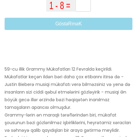
GöstəRməK
59-cu illik Grammy Mükafatları 12 Fevralda keçirildi.
Mükafatlar keçən ildən bəri daha çox etibarını itirsə də -
Justin Bieberə musiqi mükafatı verə bilməzsiniz və yenə də
insanların sizi ciddi qəbul etmələrini gözləyirik - musiqi Ən
böyük gecə illər ərzində bəzi həqiqətən inanılmaz
tamaşaların aparıcısı olmuşdur.
Grammy-lərin ən maraqlı tərəflərindən biri, mükafat
şousunun bəzi gözlənilməz işbirliklərini, heyrətamiz xəracları
və səhnəyə qalib qayıdışları bir araya gətirmə meylidir.