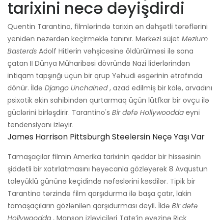
tarixini necə dəyişdirdi
Quentin Tarantino, filmlərində tarixin ən dəhşətli tərəflərini
yenidən nəzərdən keçirməklə tanınır. Mərkəzi süjet
Məzlum
Basterds
Adolf Hitlerin vəhşicəsinə öldürülməsi ilə sona
çatan II Dünya Müharibəsi dövründə Nazi liderlərindən
intiqam tapşırığı üçün bir qrup Yəhudi əsgərinin ətrafında
dönür. İldə
Django Unchained
, azad edilmiş bir kölə, arvadını
psixotik əkin sahibindən qurtarmaq üçün lütfkar bir ovçu ilə
güclərini birləşdirir. Tarantino's
Bir dəfə Hollywoodda
eyni
tendensiyanı izləyir.
James Harrison Pittsburgh Steelersin Neçə Yaşı Var
Tamaşaçılar filmin Amerika tarixinin qəddar bir hissəsinin
şiddətli bir xatırlatmasını həyəcanla gözləyərək 8 Avqustun
taleyüklü gününə keçidində nəfəslərini kəsdilər. Tipik bir
Tarantino tərzində film qarşıdurma ilə başa çatır, lakin
tamaşaçıların gözlənilən qarşıdurması deyil. İldə
Bir dəfə
Hollywoodda
, Manson izləyiciləri Tate’in əvəzinə Rick