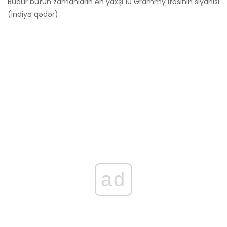
Budur bütün zamanların ən yaxşı 10 Grammy ifasının siyahısı
(indiyə qədər).
ad