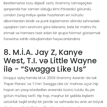
Beatlemania tozu dişlədi' xətti, Grammy tamaşaçıları
qarşısında hər zaman olduğu kimi iftiraedici göründü.
London Zəng
indiyə qədər hazırlanan ən nüfuzlu
albomlardan biridir və punk kaplamanın altında səhnədəki
uşaqların tam sevincini görə bilərsiniz, belə bir mahnı ifa
etmək və hamısını təsir edən bir qrupa hörmət göstərmək
fürsətinə sahib olduqlarından həyəcanlandınız.
8. M.İ.A. Jay Z, Kanye
West, T.I. və Little Wayne
ilə - “Swagga Like Us”
Doqquz aylıq hamilə M.I.A. 2009 Grammy Awards-da tək
'Paper Planes' və T.I'nin 'Swagga Like Us' mahnısı üçün hip
hopun ən yaxşı istedadları arasında özünü tutdu: Bu pis
götün mütləq tərifi. Hip hop, məşhur bir şəkildə kişilərin
üstünlük təşkil etdiyi bir janrdır və səhnədə bu anın ən böyük