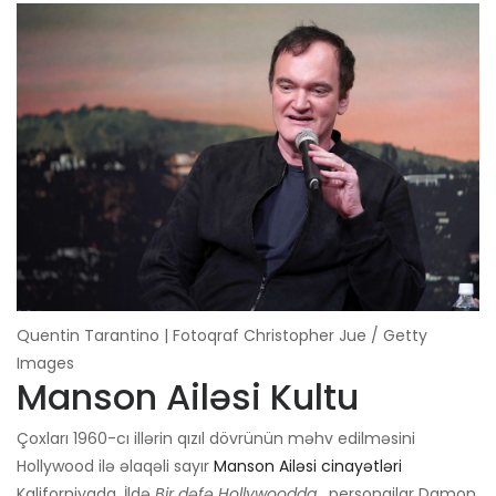
Quentin Tarantino | Fotoqraf Christopher Jue / Getty
Images
Manson Ailəsi Kultu
Çoxları 1960-cı illərin qızıl dövrünün məhv edilməsini
Hollywood ilə əlaqəli sayır
Manson Ailəsi cinayətləri
Kaliforniyada. İldə
Bir dəfə Hollywoodda
, personajlar Damon