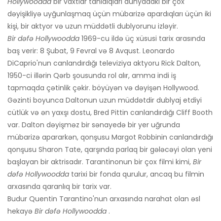
Hollywoodda
bir vaxtlar tanıdıqları dünyadakı bir çox
dəyişikliyə uyğunlaşmaq üçün mübarizə apardıqları üçün iki
kişi, bir aktyor və uzun müddətli dublyorunu izləyir.
Bir dəfə Hollywoodda
1969-cu ildə üç xüsusi tarix arasında
baş verir: 8 Şubat, 9 Fevral və 8 Avqust. Leonardo
DiCaprio'nun canlandırdığı televiziya aktyoru Rick Dalton,
1950-ci illərin Qərb şousunda rol alır, amma indi iş
tapmaqda çətinlik çəkir. böyüyən və dəyişən Hollywood.
Gəzinti boyunca Daltonun uzun müddətdir dublyaj etdiyi
cütlük və ən yaxşı dostu, Bred Pittin canlandırdığı Cliff Booth
var. Dalton dəyişməz bir sənayedə bir yer uğrunda
mübarizə apararkən, qonşusu Margot Robbinin canlandırdığı
qonşusu Sharon Tate, qarşında parlaq bir gələcəyi olan yeni
başlayan bir aktrisadır. Tarantinonun bir çox filmi kimi,
Bir
dəfə Hollywoodda
tarixi bir fonda qurulur, ancaq bu filmin
arxasında qaranlıq bir tarix var.
Budur Quentin Tarantino'nun arxasında narahat olan əsl
hekayə
Bir dəfə Hollywoodda
.