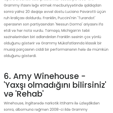
Grammy ifasını ləğv etmək məcburiyyətində qaldıqdan
sonra yalnız 20 dəqiqə əvvəl dostu Luciano Pavarotti üçün
ruh kraliçası doldurdu. Franklin, Puccini'nin 'Turandot'
operasının son partiyasından 'Nessun Dorma' ariyasını ifa
etdi və hər nota vurdu. Tamaşa, Michigan’ın təbii
xəzinələrindən biri adlandırılan Franklin səsinin çox yönlü
olduğunu göstərir və Grammy Mükafatlarında klassik bir
musiqi parçasının ciddi bir performansının hələ də mümkün
olduğunu göstərdi.
6. Amy Winehouse -
'Yaxşı olmadığını bilirsiniz'
və 'Rehab'
Winehouse, İngiltərədə narkotik ittihamı ilə üzləşdikdən
sonra, albomuna rəğmən 2008-ci ildə Grammy