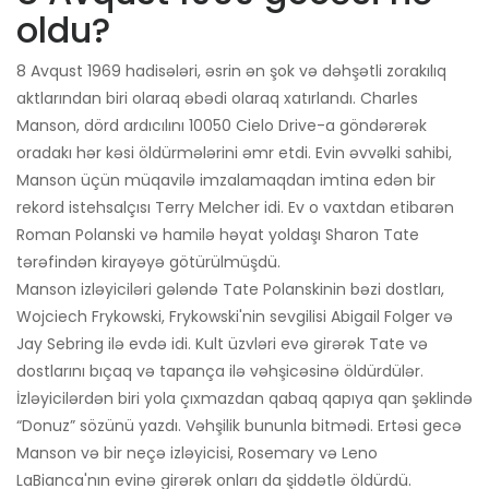
oldu?
8 Avqust 1969 hadisələri, əsrin ən şok və dəhşətli zorakılıq
aktlarından biri olaraq əbədi olaraq xatırlandı. Charles
Manson, dörd ardıcılını 10050 Cielo Drive-a göndərərək
oradakı hər kəsi öldürmələrini əmr etdi. Evin əvvəlki sahibi,
Manson üçün müqavilə imzalamaqdan imtina edən bir
rekord istehsalçısı Terry Melcher idi. Ev o vaxtdan etibarən
Roman Polanski və hamilə həyat yoldaşı Sharon Tate
tərəfindən kirayəyə götürülmüşdü.
Manson izləyiciləri gələndə Tate Polanskinin bəzi dostları,
Wojciech Frykowski, Frykowski'nin sevgilisi Abigail Folger və
Jay Sebring ilə evdə idi. Kult üzvləri evə girərək Tate və
dostlarını bıçaq və tapança ilə vəhşicəsinə öldürdülər.
İzləyicilərdən biri yola çıxmazdan qabaq qapıya qan şəklində
“Donuz” sözünü yazdı. Vəhşilik bununla bitmədi. Ertəsi gecə
Manson və bir neçə izləyicisi, Rosemary və Leno
LaBianca'nın evinə girərək onları da şiddətlə öldürdü.