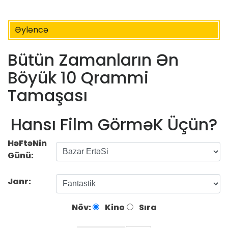
Əyləncə
Bütün Zamanların Ən
Böyük 10 Qrammi
Tamaşası
Hansı Film GörməK Üçün?
HəFtəNin
Günü:
Janr:
Növ:
Kino
Sıra