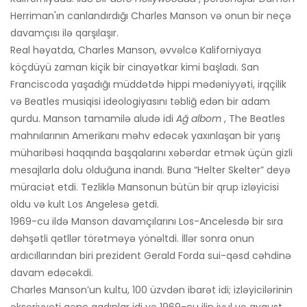
Herriman'ın canlandırdığı Charles Manson və onun bir neçə
davamçısı ilə qarşılaşır.
Real həyatda, Charles Manson, əvvəlcə Kaliforniyaya
köçdüyü zaman kiçik bir cinayətkar kimi başladı. San
Franciscoda yaşadığı müddətdə hippi mədəniyyəti, irqçilik
və Beatles musiqisi ideologiyasını təbliğ edən bir adam
qurdu. Manson tamamilə aludə idi
Ağ albom
, The Beatles
mahnılarının Amerikanı məhv edəcək yaxınlaşan bir yarış
müharibəsi haqqında başqalarını xəbərdar etmək üçün gizli
mesajlarla dolu olduğuna inandı. Buna “Helter Skelter” deyə
müraciət etdi. Tezliklə Mansonun bütün bir qrup izləyicisi
oldu və kult Los Angelesə getdi.
1969-cu ildə Manson davamçılarını Los-Ancelesdə bir sıra
dəhşətli qətllər törətməyə yönəltdi. İllər sonra onun
ardıcıllarından biri prezident Gerald Forda sui-qəsd cəhdinə
davam edəcəkdi.
Charles Manson’un kultu, 100 üzvdən ibarət idi; izləyicilərinin