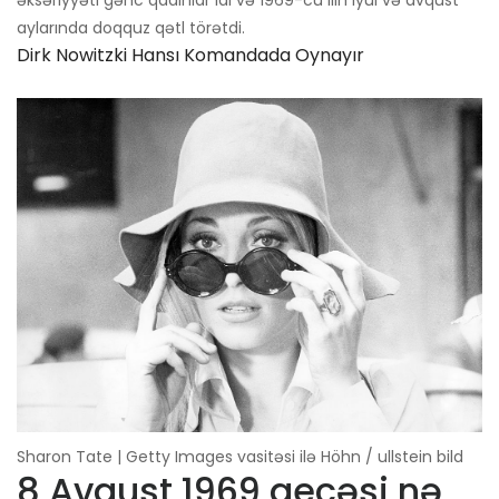
əksəriyyəti gənc qadınlar idi və 1969-cu ilin iyul və avqust
aylarında doqquz qətl törətdi.
Dirk Nowitzki Hansı Komandada Oynayır
Sharon Tate | Getty Images vasitəsi ilə Höhn / ullstein bild
8 Avqust 1969 gecəsi nə