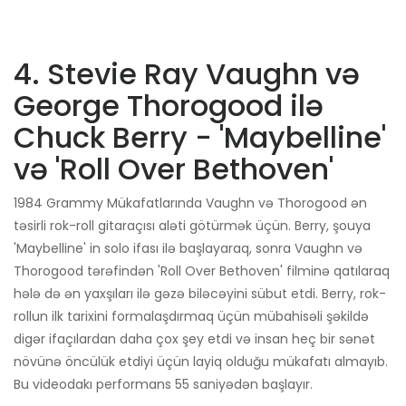
4. Stevie Ray Vaughn və
George Thorogood ilə
Chuck Berry - 'Maybelline'
və 'Roll Over Bethoven'
1984 Grammy Mükafatlarında Vaughn və Thorogood ən
təsirli rok-roll gitaraçısı aləti götürmək üçün. Berry, şouya
'Maybelline' in solo ifası ilə başlayaraq, sonra Vaughn və
Thorogood tərəfindən 'Roll Over Bethoven' filminə qatılaraq
hələ də ən yaxşıları ilə gəzə biləcəyini sübut etdi. Berry, rok-
rollun ilk tarixini formalaşdırmaq üçün mübahisəli şəkildə
digər ifaçılardan daha çox şey etdi və insan heç bir sənət
növünə öncülük etdiyi üçün layiq olduğu mükafatı almayıb.
Bu videodakı performans 55 saniyədən başlayır.