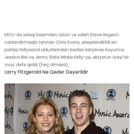
MCU-da əxlaqi baxımdan üstün və saleh Steve Rogers'ı
canlandırmaqla tanınan Chris Evans, əlaqələndirildi ən
parlaq Hollywood ulduzlarından bəziləri karyerası boyunca.
Jessica Biel və Jenny Slate Minka Kelly-yə, aktyorun ürəyi bir
ovuc dəfə qırıldı (heç olmasa).
Larry Fitzgerald Nə Qədər Dəyərlidir