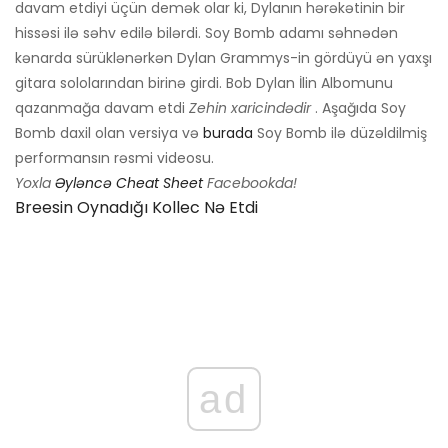
davam etdiyi üçün demək olar ki, Dylanın hərəkətinin bir
hissəsi ilə səhv edilə bilərdi. Soy Bomb adamı səhnədən
kənarda sürüklənərkən Dylan Grammys-in gördüyü ən yaxşı
gitara sololarından birinə girdi. Bob Dylan İlin Albomunu
qazanmağa davam etdi
Zehin xaricindədir
. Aşağıda Soy
Bomb daxil olan versiya və
burada
Soy Bomb ilə düzəldilmiş
performansın rəsmi videosu.
Yoxla
Əyləncə Cheat Sheet
Facebookda!
Breesin Oynadığı Kollec Nə Etdi
ad