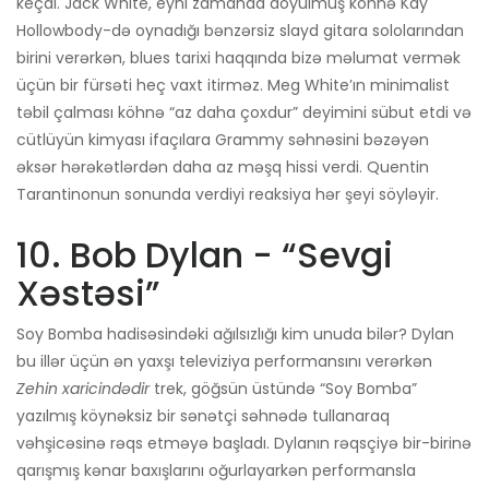
keçdi. Jack White, eyni zamanda döyülmüş köhnə Kay
Hollowbody-də oynadığı bənzərsiz slayd gitara sololarından
birini verərkən, blues tarixi haqqında bizə məlumat vermək
üçün bir fürsəti heç vaxt itirməz. Meg White’ın minimalist
təbil çalması köhnə “az daha çoxdur” deyimini sübut etdi və
cütlüyün kimyası ifaçılara Grammy səhnəsini bəzəyən
əksər hərəkətlərdən daha az məşq hissi verdi. Quentin
Tarantinonun sonunda verdiyi reaksiya hər şeyi söyləyir.
10. Bob Dylan - “Sevgi
Xəstəsi”
Soy Bomba hadisəsindəki ağılsızlığı kim unuda bilər? Dylan
bu illər üçün ən yaxşı televiziya performansını verərkən
Zehin xaricindədir
trek, göğsün üstündə “Soy Bomba”
yazılmış köynəksiz bir sənətçi səhnədə tullanaraq
vəhşicəsinə rəqs etməyə başladı. Dylanın rəqsçiyə bir-birinə
qarışmış kənar baxışlarını oğurlayarkən performansla