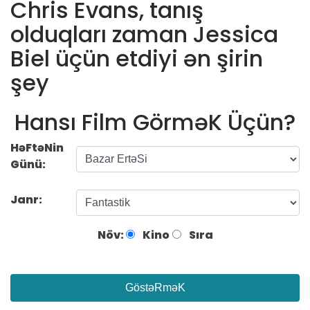
Chris Evans, tanış
olduqları zaman Jessica
Biel üçün etdiyi ən şirin
şey
Hansı Film GörməK Üçün?
HəFtəNin
Günü:
Janr:
Növ:
Kino
Sıra
GöstəRməK