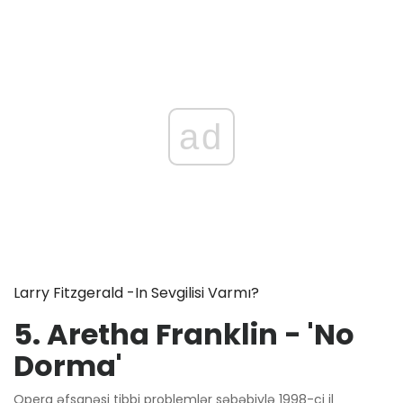
ad
Larry Fitzgerald -ın Sevgilisi Varmı?
5. Aretha Franklin - 'No
Dorma'
Opera əfsanəsi tibbi problemlər səbəbiylə 1998-ci il