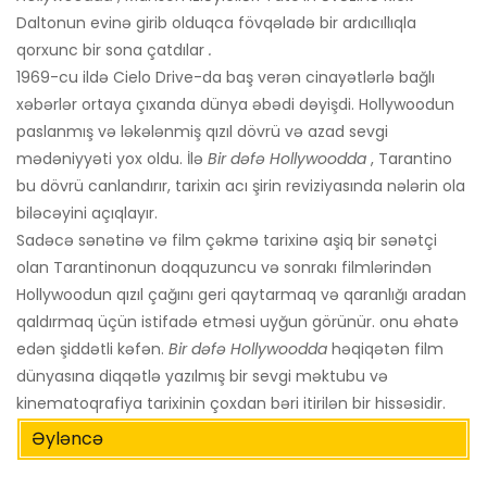
Daltonun evinə girib olduqca fövqəladə bir ardıcıllıqla
qorxunc bir sona çatdılar
.
1969-cu ildə Cielo Drive-da baş verən cinayətlərlə bağlı
xəbərlər ortaya çıxanda dünya əbədi dəyişdi. Hollywoodun
paslanmış və ləkələnmiş qızıl dövrü və azad sevgi
mədəniyyəti yox oldu. İlə
Bir dəfə Hollywoodda
, Tarantino
bu dövrü canlandırır, tarixin acı şirin reviziyasında nələrin ola
biləcəyini açıqlayır.
Sadəcə sənətinə və film çəkmə tarixinə aşiq bir sənətçi
olan Tarantinonun doqquzuncu və sonrakı filmlərindən
Hollywoodun qızıl çağını geri qaytarmaq və qaranlığı aradan
qaldırmaq üçün istifadə etməsi uyğun görünür. onu əhatə
edən şiddətli kəfən.
Bir dəfə Hollywoodda
həqiqətən film
dünyasına diqqətlə yazılmış bir sevgi məktubu və
kinematoqrafiya tarixinin çoxdan bəri itirilən bir hissəsidir.
Əyləncə