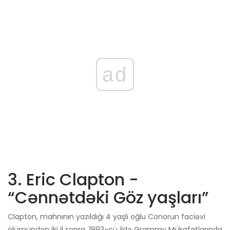
ad
3. Eric Clapton -
“Cənnətdəki Göz yaşları”
Clapton, mahnının yazıldığı 4 yaşlı oğlu Conorun faciəvi
ölümündən iki il sonra, 1993-cü ildə Grammy Mükafatlarında