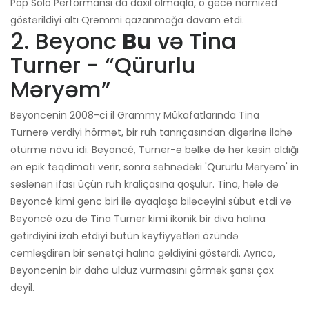
Pop Solo Performansı da daxil olmaqla, o gecə namizəd
göstərildiyi altı Qremmi qazanmağa davam etdi.
2. Beyonc
Bu
və Tina
Turner - “Qürurlu
Məryəm”
Beyoncenin 2008-ci il Grammy Mükafatlarında Tina
Turnerə verdiyi hörmət, bir ruh tanrıçasından digərinə ilahə
ötürmə növü idi. Beyoncé, Turner-ə bəlkə də hər kəsin aldığı
ən epik təqdimatı verir, sonra səhnədəki 'Qürurlu Məryəm' in
səslənən ifası üçün ruh kraliçasına qoşulur. Tina, hələ də
Beyoncé kimi gənc biri ilə ayaqlaşa biləcəyini sübut etdi və
Beyoncé özü də Tina Turner kimi ikonik bir diva halına
gətirdiyini izah etdiyi bütün keyfiyyətləri özündə
cəmləşdirən bir sənətçi halına gəldiyini göstərdi. Ayrıca,
Beyoncenin bir daha ulduz vurmasını görmək şansı çox
deyil.