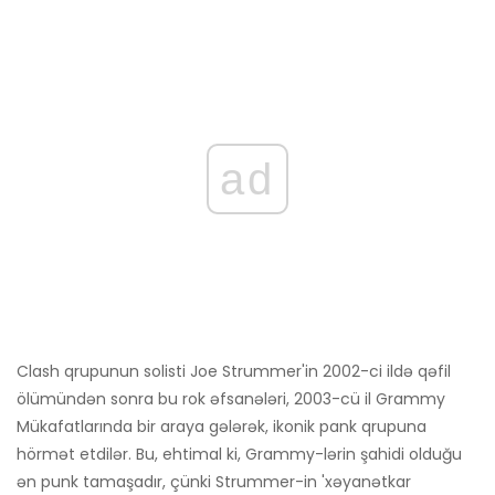
ad
Clash qrupunun solisti Joe Strummer'in 2002-ci ildə qəfil
ölümündən sonra bu rok əfsanələri, 2003-cü il Grammy
Mükafatlarında bir araya gələrək, ikonik pank qrupuna
hörmət etdilər. Bu, ehtimal ki, Grammy-lərin şahidi olduğu
ən punk tamaşadır, çünki Strummer-in 'xəyanətkar