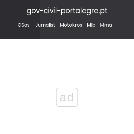
gov-civil-portalegre.pt
ƏSas
Jurnalist
Motokros
Mlb
Mma
ad