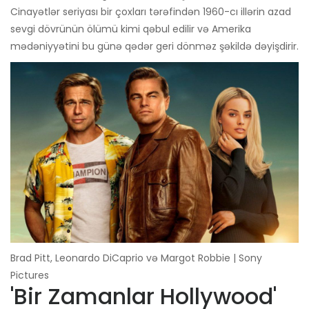
Cinayətlər seriyası bir çoxları tərəfindən 1960-cı illərin azad
sevgi dövrünün ölümü kimi qəbul edilir və Amerika
mədəniyyətini bu günə qədər geri dönməz şəkildə dəyişdirir.
Brad Pitt, Leonardo DiCaprio və Margot Robbie | Sony
Pictures
'Bir Zamanlar Hollywood'