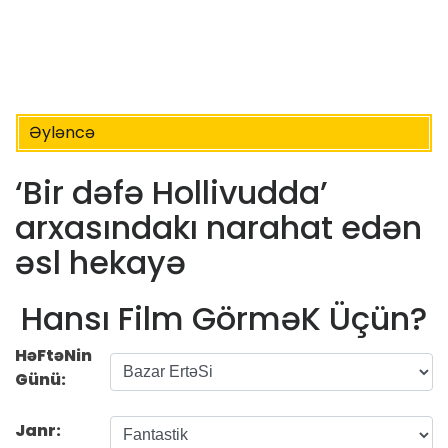
Əyləncə
‘Bir dəfə Hollivudda’
arxasındakı narahat edən
əsl hekayə
Hansı Film GörməK Üçün?
HəFtəNin
Günü:
Janr: