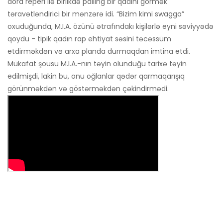
dörd reperi ilə birlikdə palling bir qadını görmək
təravətləndirici bir mənzərə idi. “Bizim kimi swagga”
oxuduğunda, M.I.A. özünü ətrafındakı kişilərlə eyni səviyyədə
qoydu - tipik qadın rap ehtiyat səsini təcəssüm
etdirməkdən və arxa planda durmaqdan imtina etdi.
Mükafat şousu M.I.A.-nın təyin olunduğu tarixə təyin
edilmişdi, lakin bu, onu oğlanlar qədər qarmaqarışıq
görünməkdən və göstərməkdən çəkindirmədi.