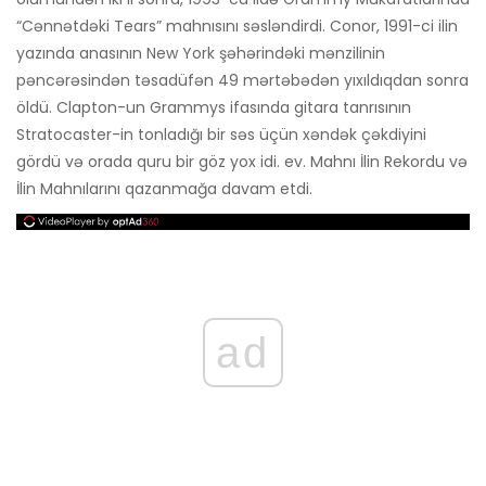
“Cənnətdəki Tears” mahnısını səsləndirdi. Conor, 1991-ci ilin
yazında anasının New York şəhərindəki mənzilinin
pəncərəsindən təsadüfən 49 mərtəbədən yıxıldıqdan sonra
öldü. Clapton-un Grammys ifasında gitara tanrısının
Stratocaster-in tonladığı bir səs üçün xəndək çəkdiyini
gördü və orada quru bir göz yox idi. ev. Mahnı İlin Rekordu və
İlin Mahnılarını qazanmağa davam etdi.
ad