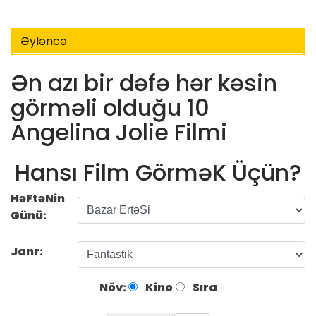
Əyləncə
Ən azı bir dəfə hər kəsin
görməli olduğu 10
Angelina Jolie Filmi
Hansı Film GörməK Üçün?
HəFtəNin
Günü:
Janr:
Növ:
Kino
Sıra