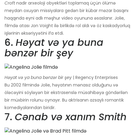
Croft
nadir arxeoloji obyektləri toplamaq üçün ölümə
meydan oxuyan missiyalara gedən bir kübar məzar basqını
haqqında eyni adlı məşhur video oyununa əsaslanır. Jolie,
filmdə atası Jon Voight ilə birlikdə rol aldı və öz kaskadyorluq
işlərinin əksəriyyətini ifa etdi.
6.
Həyat və ya buna
bənzər bir şey
Həyat və ya buna bənzər bir şey
| Regency Enterprises
Bu 2002 filmində Jolie, həyatının mənasız olduğunu və
öləcəyini söyləyən bir ekstrasenslə müsahibəyə göndərilən
bir müxbirin rolunu oynayır. Bu aktrisanın azsaylı romantik
komediyalarından biridir.
7.
Cənab və xanım Smith