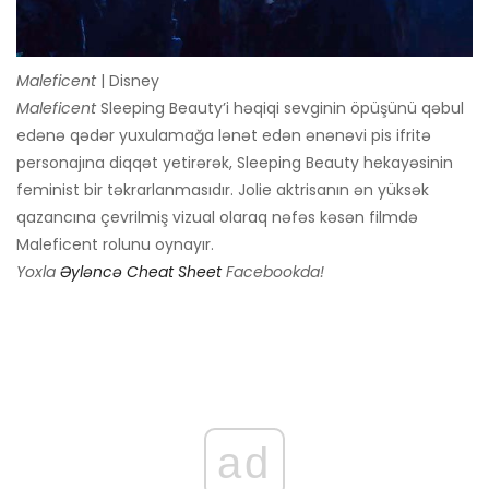
Maleficent
| Disney
Maleficent
Sleeping Beauty’i həqiqi sevginin öpüşünü qəbul
edənə qədər yuxulamağa lənət edən ənənəvi pis ifritə
personajına diqqət yetirərək, Sleeping Beauty hekayəsinin
feminist bir təkrarlanmasıdır. Jolie aktrisanın ən yüksək
qazancına çevrilmiş vizual olaraq nəfəs kəsən filmdə
Maleficent rolunu oynayır.
Yoxla
Əyləncə Cheat Sheet
Facebookda!
ad