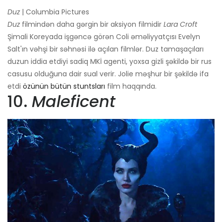
Duz
| Columbia Pictures
Duz
filmindən daha gərgin bir aksiyon filmidir
Lara Croft
Şimali Koreyada işgəncə görən Coli əməliyyatçısı Evelyn
Salt'ın vəhşi bir səhnəsi ilə açılan filmlər. Duz tamaşaçıları
duzun iddia etdiyi sadiq MKİ agenti, yoxsa gizli şəkildə bir rus
casusu olduğuna dair sual verir. Jolie məşhur bir şəkildə ifa
etdi
özünün bütün stuntsları
film haqqında.
10.
Maleficent