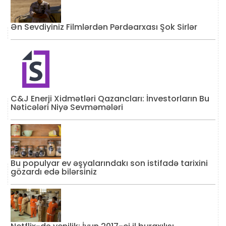
Ən Sevdiyiniz Filmlərdən Pərdəarxası Şok Sirlər
C&J Enerji Xidmətləri Qazancları: İnvestorların Bu
Nəticələri Niyə Sevməmələri
Bu populyar ev əşyalarındakı son istifadə tarixini
gözardı edə bilərsiniz