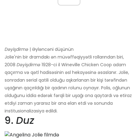
Dəyişdirmə
| Əyləncəni düşünün
Jolie'nin bir dramdakı ən müvəffəqiyyətli rollarından biri,
2008
Dəyişdirmə
1928-ci il Wineville Chicken Coop adam
qaçırma və qətl hadisəsinin əsl hekayəsinə əsaslanır. Jolie,
sonradan serial qatili olduğu aşkarlanan bir kişi tərəfindən
uşağının qaçırıldığı bir qadının rolunu oynayır. Polis, oğlunun
olduğunu iddia edərək fərqli bir uşağı ona qaytardı və etiraz
etdiyi zaman yararsız bir ana elan etdi və sonunda
institusionalizasiya edildi.
9.
Duz