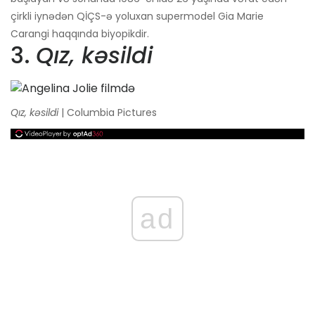
çirkli iynədən QİÇS-ə yoluxan supermodel Gia Marie
Carangi haqqında biyopikdir.
3.
Qız, kəsildi
Qız, kəsildi
| Columbia Pictures
ad