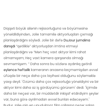
Diqqəti böyük ailənin rejissorluğuna və böyüməsinə
yönəldildiyindən, Jolie tamamilə aktyorluqdan çıxmağı
planlaşdırdığını söylədi. Jolie bir dəfə
DuJour jurnalına
danışdı
“qətiliklə” aktyorluqdan imtina etməyi
planlaşdırdığını və “Mən heç vaxt aktyor kimi rahat
olmamışam; Heç vaxt kamera qarşısında olmağı
sevməmişəm. ” Daha sonra bu sözlərə aydınlıq gətirdi
əyləncə həftəlik
kameranın arxasına keçməmişdən əvvəl
üfüqdə bir neçə daha çox layihəsi olduğunu söyləməklə
yaxşı deyil. 'Özümü daha çox rejissorluğa yönəldiyini və bir
aktyor kimi daha az iş gördüyümü görürəm' dedi. 'İçimdə
daha bir neçəsi var, bir müddətdir inkişaf etdirdiyim şeylər
var, buna görə ayrılmadan əvvəl bunları edəcəyəm.'
Budur Jolie-nin ən unudulmaz film rollarına nəzər salaq.