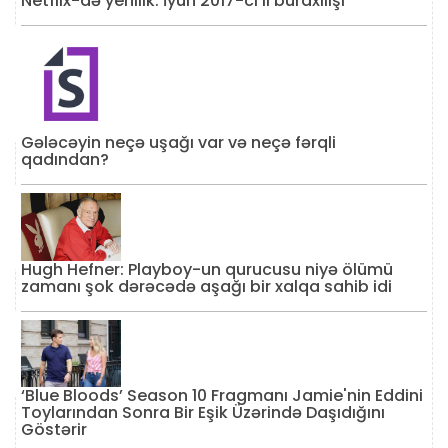
Netflix-də yenilik: İyun 2017-ci il buraxılışı
Gələcəyin neçə uşağı var və neçə fərqli
qadından?
Hugh Hefner: Playboy-un qurucusu niyə ölümü
zamanı şok dərəcədə aşağı bir xalqa sahib idi
‘Blue Bloods’ Season 10 Fragmanı Jamie'nin Eddini
Toylarından Sonra Bir Eşik Üzərində Daşıdığını
Göstərir