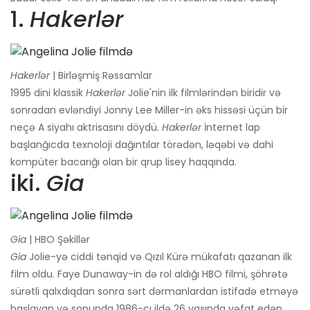
1.
Hakerlər
Hakerlər
| Birləşmiş Rəssamlar
1995 dini klassik
Hakerlər
Jolie'nin ilk filmlərindən biridir və
sonradan evləndiyi Jonny Lee Miller-in əks hissəsi üçün bir
neçə A siyahı aktrisasını döydü.
Hakerlər
İnternet lap
başlanğıcda texnoloji dağıntılar törədən, ləqəbi və dahi
kompüter bacarığı olan bir qrup lisey haqqında.
iki.
Gia
Gia
| HBO Şəkillər
Gia
Jolie-yə ciddi tənqid və Qızıl Kürə mükafatı qazanan ilk
film oldu. Faye Dunaway-in də rol aldığı HBO filmi, şöhrətə
sürətli qalxdıqdan sonra sərt dərmanlardan istifadə etməyə
başlayan və sonunda 1986-cı ildə 26 yaşında vəfat edən