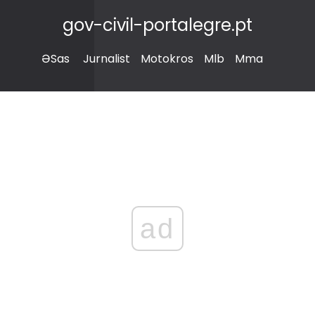
gov-civil-portalegre.pt
ƏSas
Jurnalist
Motokros
Mlb
Mma
ad