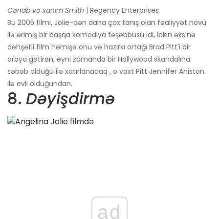
Cənab və xanım Smith
| Regency Enterprises
Bu 2005 filmi, Jolie-dən daha çox tanış olan fəaliyyət növü
ilə ərimiş bir başqa komediya təşəbbüsü idi, lakin əksinə
dəhşətli film həmişə onu və hazırkı ortağı Brad Pitt'i bir
araya gətirən, eyni zamanda bir Hollywood skandalına
səbəb olduğu ilə xatırlanacaq , o vaxt Pitt Jennifer Aniston
ilə evli olduğundan.
8.
Dəyişdirmə
ad