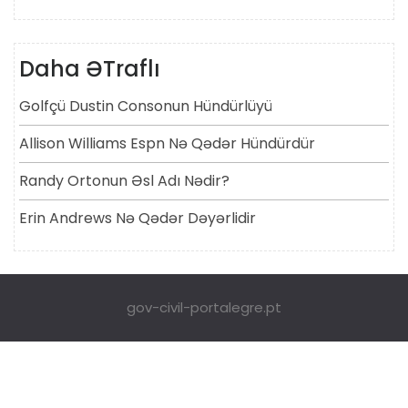
Daha ƏTraflı
Golfçü Dustin Consonun Hündürlüyü
Allison Williams Espn Nə Qədər Hündürdür
Randy Ortonun Əsl Adı Nədir?
Erin Andrews Nə Qədər Dəyərlidir
gov-civil-portalegre.pt