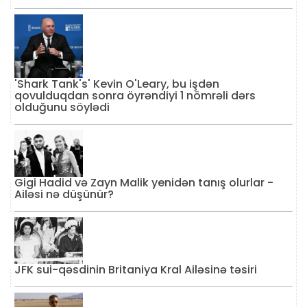
'Shark Tank's' Kevin O'Leary, bu işdən
qovulduqdan sonra öyrəndiyi 1 nömrəli dərs
olduğunu söylədi
Gigi Hadid və Zayn Malik yenidən tanış olurlar -
Ailəsi nə düşünür?
JFK sui-qəsdinin Britaniya Kral Ailəsinə təsiri