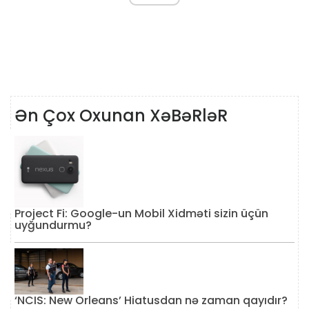
Ən Çox Oxunan XəBəRləR
Project Fi: Google-un Mobil Xidməti sizin üçün
uyğundurmu?
‘NCIS: New Orleans’ Hiatusdan nə zaman qayıdır?