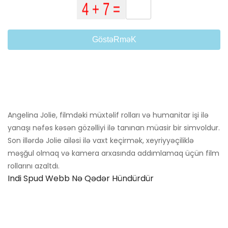
GöstəRməK
Angelina Jolie, filmdəki müxtəlif rolları və humanitar işi ilə
yanaşı nəfəs kəsən gözəlliyi ilə tanınan müasir bir simvoldur.
Son illərdə Jolie ailəsi ilə vaxt keçirmək, xeyriyyəçiliklə
məşğul olmaq və kamera arxasında addımlamaq üçün film
rollarını azaltdı.
Indi Spud Webb Nə Qədər Hündürdür