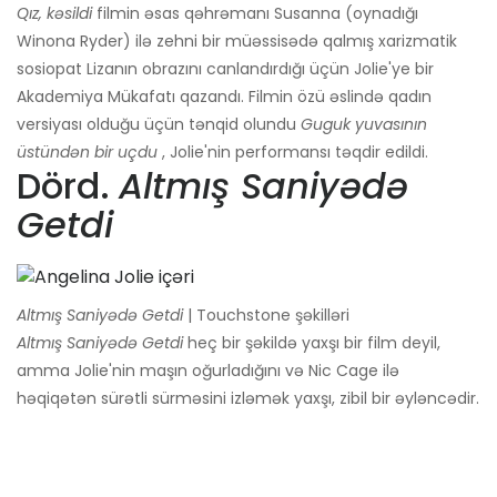
Qız, kəsildi
filmin əsas qəhrəmanı Susanna (oynadığı
Winona Ryder) ilə zehni bir müəssisədə qalmış xarizmatik
sosiopat Lizanın obrazını canlandırdığı üçün Jolie'ye bir
Akademiya Mükafatı qazandı. Filmin özü əslində qadın
versiyası olduğu üçün tənqid olundu
Guguk yuvasının
üstündən bir uçdu
, Jolie'nin performansı təqdir edildi.
Dörd.
Altmış Saniyədə
Getdi
Altmış Saniyədə Getdi
| Touchstone şəkilləri
Altmış Saniyədə Getdi
heç bir şəkildə yaxşı bir film deyil,
amma Jolie'nin maşın oğurladığını və Nic Cage ilə
həqiqətən sürətli sürməsini izləmək yaxşı, zibil bir əyləncədir.